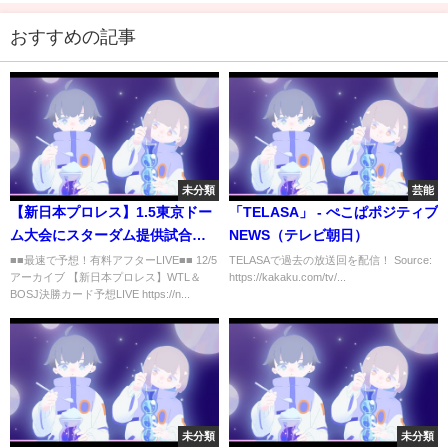
おすすめの記事
未分類
芸能
【新日本プロレス】1.5東京ドー
「TELASA」 - ぺこぱポジティブ
ム大会にスターダム提供試合が3
NEWS（テレビ朝日）
年連続で決定！最多出場選手に
■■最速で予想！有料アフターLIVE■■ 12/5
TELASAで過去の放送回を配信！ Source:
アーカイブ 【新日本プロレス】WTL＆
https://kakaku.com/tv/...
意外な選手！未参戦の注目選手
BOSJ決勝カード予想LIVE https://n...
を紹介します！njpw
【STARDOM】
未分類
未分類