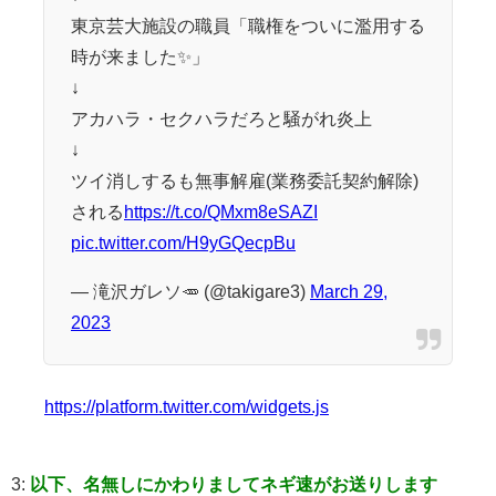
東京芸大施設の職員「職権をついに濫用する
時が来ました✨」
↓
アカハラ・セクハラだろと騒がれ炎上
↓
ツイ消しするも無事解雇(業務委託契約解除)
される
https://t.co/QMxm8eSAZI
pic.twitter.com/H9yGQecpBu
— 滝沢ガレソ🥕 (@takigare3)
March 29,
2023
https://platform.twitter.com/widgets.js
3:
以下、名無しにかわりましてネギ速がお送りします