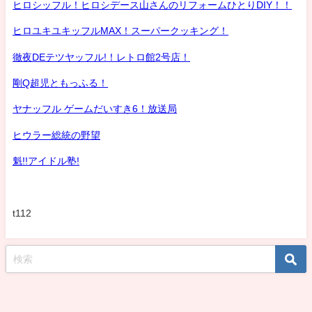
ヒロシッフル！ヒロシデース山さんのリフォームひとりDIY！！
ヒロユキユキッフルMAX！スーパークッキング！
徹夜DEテツヤッフル!！レトロ館2号店！
剛Q超児ともっふる！
ヤナッフル ゲームだいすき6！放送局
ヒウラー総統の野望
魁!!アイドル塾!
t112