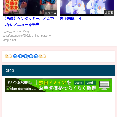
ニュース
未分類
【画像】ケンタッキー、とんで
岩下志麻 ４
もないメニューを発売
...
c_img_param=; //img-
c.net/output/site/202.js c_img_param=;
//img-c.net...
xrea