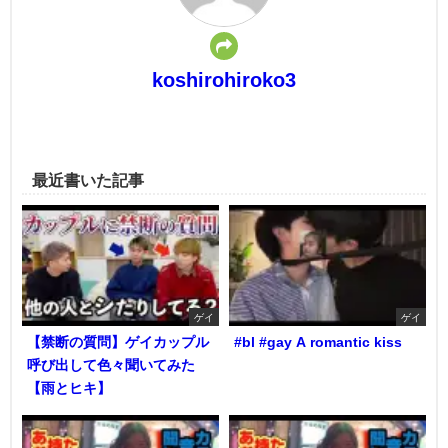
koshirohiroko3
最近書いた記事
ゲイ
ゲイ
【禁断の質問】ゲイカップル
#bl #gay A romantic kiss
呼び出して色々聞いてみた
【雨とヒキ】