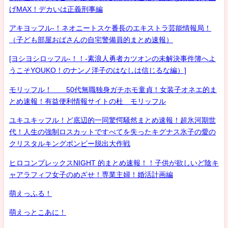
げMAX！デカいは正義刑事編
アキヨッフル-！ネオニートスケ番長のエキストラ芸能情報局！
（子ども部屋おばさんの自宅警備員的まとめ速報）
[ヨシヨシロッフル-！！-素浪人勇者カツオンの未解決事件簿へよ
うこそYOUKO！のナンノ洋子のはなしは信じるな編）]
モリッフル！ 50代無職独身ガチホモ童貞！女装子オネエ的ま
とめ速報！有益便利情報サイトの杜 モリッフル
ユキユキッフル！ど底辺的一同驚愕騒然まとめ速報！超氷河期世
代！人生の強制ロスカットですべてを失ったキグナス氷子の愛の
クリスタルキングボンビー脱出大作戦
ヒロコンプレックスNIGHT 的まとめ速報！！子供が欲しいど陰キ
ャアラフィフ女子のめざせ！専業主婦！婚活計画編
萌えっふる！
萌えっとこあに！