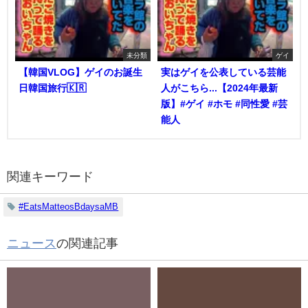
未分類
ゲイ
【韓国VLOG】ゲイのお誕生
実はゲイを公表している芸能
日韓国旅行🇰🇷
人がこちら...【2024年最新
版】#ゲイ #ホモ #同性愛 #芸
能人
関連キーワード
#EatsMatteosBdaysaMB
ニュース
の関連記事