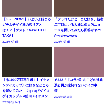
【9monNEWS】いよいよ始まる
「フラれたけど...まだ好き」新宿
ガチムチゲイ達の恋リアと
二丁目にいる人達に個人的ニュ
は！？【ゲスト：NAWOTO・
ースを聞いてみたら回答がヤバ
TAKA】
かったwwwww
2026年7月5日
2026年7月4日
【㊗️1900万回再生超！】イケメ
＃332「【コラボ】おこげの進化
ンゲイカップルに好きなところ
系と男が途切れないゲイの事
を聞いてみた！ #lgbtq #ゲイ #
情」
ゲイカップル #筋肉 #イケメン
2026年6月18日
2026年6月24日