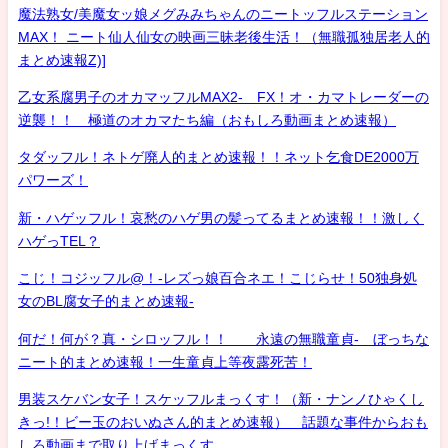
魔法熟女/美魔女ッ娘メグみみちゃんのニートッフルステーション
MAX！ ニート仙人仙女の映画三昧老後生活！（無職孤独居老人的
まとめ速報Z)]
乙女系腐男子のオカマッフルMAX2- FX！オ・カマトレーダーの
逆襲！！ 極道のオカマたち編（おもしろ動画まとめ速報）
タダッフル！ネトゲ廃人的まとめ速報！！ネット乞食DE2000万
パワーズ！
新・ハゲッフル！哀愁のハゲ男の髪ってるまとめ速報！！激しく
ハゲっTEL？
こじ！コジッフル@！-レズっ娘百合ネエ！こじらせ！50独身処
女のBL腐女子的まとめ速報-
何だ！何が？真・シロッフル！！ 永遠の無職童貞- ぼっちな
ニート的まとめ速報！一生童貞上等夜露死苦！
男装スケバン女子！スケッフルまっくす！（新・ナンノひゃくし
きっ!！ビー玉のおいぬさん的まとめ速報） 話題な事件からおも
しろ動画まで取り上げまっくす