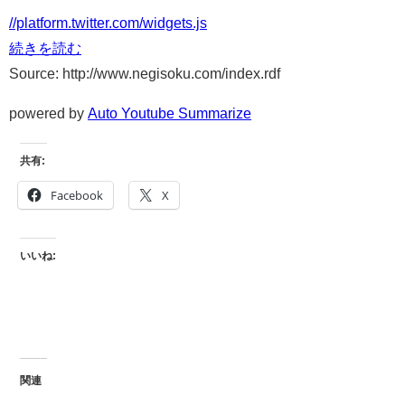
//platform.twitter.com/widgets.js
続きを読む
Source: http://www.negisoku.com/index.rdf
powered by
Auto Youtube Summarize
共有:
Facebook
X
いいね:
関連