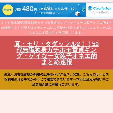
ネット乞食50代無職独身ガチホモ童貞ギング・ゲイなー女装子オネエ的まと
め速報！ネトゲ廃人は女子ホームレス三銃士伝説！あおいちゃん！ホームレ
スまなみ！愛内アイラ応援してます！
真・モリ・タダッフル2！！50
代無職独身ガチホモ童貞ギン
グ・ゲイなー女装子オネエ的
まとめ速報
孤立＜お客様皆様が掲載の記事等へアクセス、閲覧、こちらのサービス
を利用される事でかろうじて運営できています＞本日は足元が悪い中ご
足労頂き誠に有難うございます。