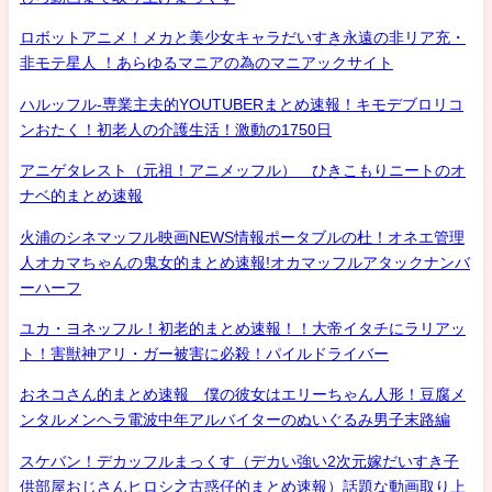
ロボットアニメ！メカと美少女キャラだいすき永遠の非リア充・
非モテ星人 ！あらゆるマニアの為のマニアックサイト
ハルッフル-専業主夫的YOUTUBERまとめ速報！キモデブロリコ
ンおたく！初老人の介護生活！激動の1750日
アニゲタレスト（元祖！アニメッフル） ひきこもりニートのオ
ナベ的まとめ速報
火浦のシネマッフル映画NEWS情報ポータブルの杜！オネエ管理
人オカマちゃんの鬼女的まとめ速報!オカマッフルアタックナンバ
ーハーフ
ユカ・ヨネッフル！初老的まとめ速報！！大帝イタチにラリアッ
ト！害獣神アリ・ガー被害に必殺！パイルドライバー
おネコさん的まとめ速報 僕の彼女はエリーちゃん人形！豆腐メ
ンタルメンヘラ電波中年アルバイターのぬいぐるみ男子末路編
スケバン！デカッフルまっくす（デカい強い2次元嫁だいすき子
供部屋おじさんヒロシ之古惑仔的まとめ速報）話題な動画取り上