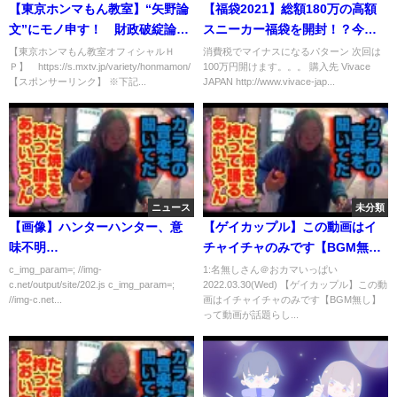
【東京ホンマもん教室】“矢野論
【福袋2021】総額180万の高額
文”にモノ申す！ 財政破綻論ホ
スニーカー福袋を開封！？今年
ンマもんの話 ゲスト：柴山桂
は福袋か？それとも鬱袋か！？
【東京ホンマもん教室オフィシャルＨ
消費税でマイナスになるパターン 次回は
Ｐ】 https://s.mxtv.jp/variety/honmamon/
100万円開けます。。。 購入先 Vivace
太（対談テーマ：断末魔の叫び
前編
【スポンサーリンク】 ※下記...
JAPAN http://www.vivace-jap...
をあげる新自由主義 後編）
※10月23日 放送見逃し動画
ニュース
未分類
【画像】ハンターハンター、意
【ゲイカップル】この動画はイ
味不明…
チャイチャのみです【BGM無
し】
c_img_param=; //img-
1:名無しさん＠おカマいっぱい
c.net/output/site/202.js c_img_param=;
2022.03.30(Wed) 【ゲイカップル】この動
//img-c.net...
画はイチャイチャのみです【BGM無し】
って動画が話題らし...