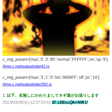
c_img_param=['max','6','3','80','normal','FFFFFF','on','sp','9'];
//img-c.net/output/site/42.js
c_img_param=['max','3','1','0','list','0009FF','off','pc','14'];
//img-c.net/output/site/292.js
1:
以下、名無しにかわりましてネギ速がお送りします
2023/03/29(水) 12:37:53.42
ID:s5BxuQkrrNIKU