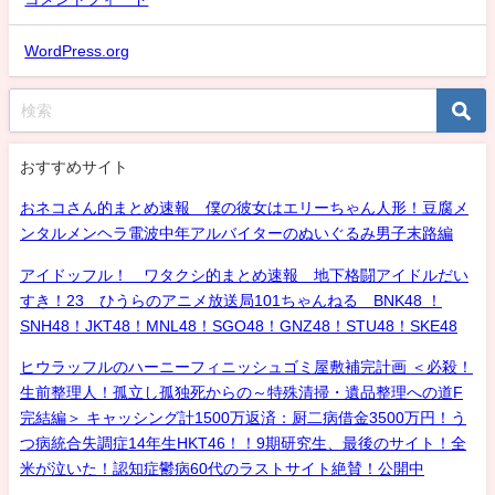
WordPress.org
おすすめサイト
おネコさん的まとめ速報 僕の彼女はエリーちゃん人形！豆腐メ
ンタルメンヘラ電波中年アルバイターのぬいぐるみ男子末路編
アイドッフル！ ワタクシ的まとめ速報 地下格闘アイドルだい
すき！23 ひうらのアニメ放送局101ちゃんねる BNK48 ！
SNH48！JKT48！MNL48！SGO48！GNZ48！STU48！SKE48
ヒウラッフルのハーニーフィニッシュゴミ屋敷補完計画 ＜必殺！
生前整理人！孤立し孤独死からの～特殊清掃・遺品整理への道F
完結編＞ キャッシング計1500万返済：厨二病借金3500万円！う
つ病統合失調症14年生HKT46！！9期研究生、最後のサイト！全
米が泣いた！認知症鬱病60代のラストサイト絶賛！公開中