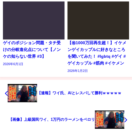
ゲイのポジション問題・タチ受
【㊗️1000万回再生超！】イケメ
けの分岐進化点について【ノン
ンゲイカップルに好きなところ
ケの知らない世界 #3】
を聞いてみた！ #lgbtq #ゲイ #
ゲイカップル #筋肉 #イケメン
2026年6月1日
2026年1月2日
【速報】ワイ氏、AIとレスバして勝利ｗｗｗｗｗ
【画像】上級国民ワイ、1万円のラーメンをペロリ