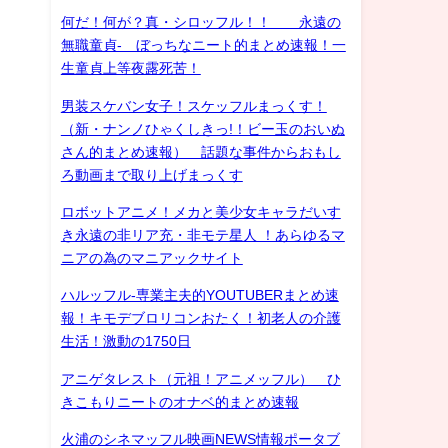
何だ！何が？真・シロッフル！！ 永遠の
無職童貞- ぼっちなニート的まとめ速報！一
生童貞上等夜露死苦！
男装スケバン女子！スケッフルまっくす！
（新・ナンノひゃくしきっ!！ビー玉のおいぬ
さん的まとめ速報） 話題な事件からおもし
ろ動画まで取り上げまっくす
ロボットアニメ！メカと美少女キャラだいす
き永遠の非リア充・非モテ星人 ！あらゆるマ
ニアの為のマニアックサイト
ハルッフル-専業主夫的YOUTUBERまとめ速
報！キモデブロリコンおたく！初老人の介護
生活！激動の1750日
アニゲタレスト（元祖！アニメッフル） ひ
きこもりニートのオナベ的まとめ速報
火浦のシネマッフル映画NEWS情報ポータブ