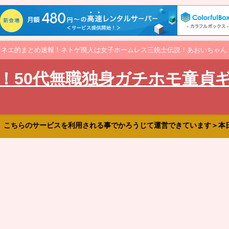
オネエ的まとめ速報！ネトゲ廃人は女子ホームレス三銃士伝説！あおいちゃん
！50代無職独身ガチホモ童貞
、こちらのサービスを利用される事でかろうじて運営できています＞本