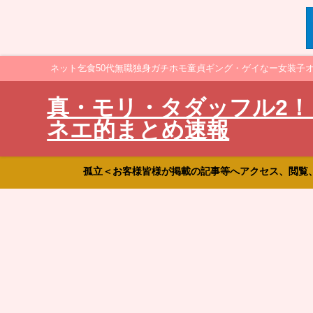
ネット乞食50代無職独身ガチホモ童貞ギング・ゲイなー女装子
真・モリ・タダッフル2！
ネエ的まとめ速報
孤立＜お客様皆様が掲載の記事等へアクセス、閲覧