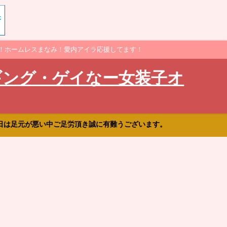
！ホームレスまなみ！愛内アイラ応援してます！
ギング・ゲイなー女装子オ
日は足元が悪い中ご足労頂き誠に有難うございます。