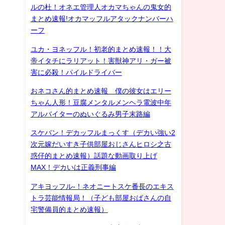
ルの杜！オネエ管理人オカマちゃんの鬼女的
まとめ速報!オカマッフルアタックナンバーハ
ーフ
ユカ・ヨネッフル！初老的まとめ速報！！大
帝イタチにラリアット！害獣神アリ・ガー被
害に必殺！パイルドライバー
おネコさん的まとめ速報 僕の彼女はエリー
ちゃん人形！豆腐メンタルメンヘラ電波中年
アルバイターのぬいぐるみ男子末路編
スケバン！デカッフルまっくす（デカい強い2
次元嫁だいすき子供部屋おじさんヒロシ之古
惑仔的まとめ速報）話題な動画取り上げ
MAX！デカいは正義刑事編
アキヨッフル-！ネオニートスケ番長のエキス
トラ芸能情報局！（子ども部屋おばさんの自
宅警備員的まとめ速報）