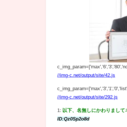
c_img_param=['max','6','3','80','no
//img-c.net/output/site/42.js
c_img_param=['max','3','1','0','list',
//img-c.net/output/site/292.js
1:
以下、名無しにかわりまして
ID:Qz0Sp2o8d