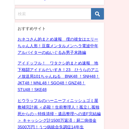
おすすめサイト
おネコさん的まとめ速報 僕の彼女はエリー
ちゃん人形！豆腐メンタルメンヘラ電波中年
アルバイターのぬいぐるみ男子末路編
アイドッフル！ ワタクシ的まとめ速報 地
下格闘アイドルだいすき！23 ひうらのアニ
メ放送局101ちゃんねる BNK48 ！SNH48！
JKT48！MNL48！SGO48！GNZ48！
STU48！SKE48
ヒウラッフルのハーニーフィニッシュゴミ屋
敷補完計画 ＜必殺！生前整理人！孤立し孤独
死からの～特殊清掃・遺品整理への道F完結編
＞ キャッシング計1500万返済：厨二病借金
3500万円！うつ病統合失調症14年生