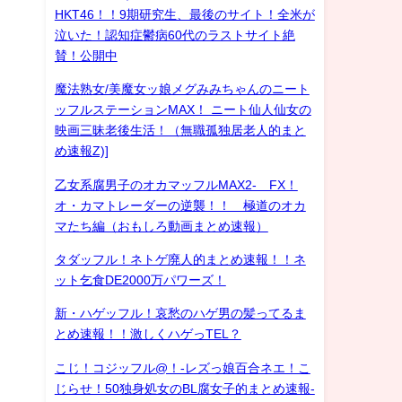
HKT46！！9期研究生、最後のサイト！全米が
泣いた！認知症鬱病60代のラストサイト絶
賛！公開中
魔法熟女/美魔女ッ娘メグみみちゃんのニート
ッフルステーションMAX！ ニート仙人仙女の
映画三昧老後生活！（無職孤独居老人的まと
め速報Z)]
乙女系腐男子のオカマッフルMAX2- FX！
オ・カマトレーダーの逆襲！！ 極道のオカ
マたち編（おもしろ動画まとめ速報）
タダッフル！ネトゲ廃人的まとめ速報！！ネ
ット乞食DE2000万パワーズ！
新・ハゲッフル！哀愁のハゲ男の髪ってるま
とめ速報！！激しくハゲっTEL？
こじ！コジッフル@！-レズっ娘百合ネエ！こ
じらせ！50独身処女のBL腐女子的まとめ速報-