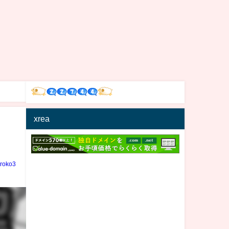
xrea
iroko3