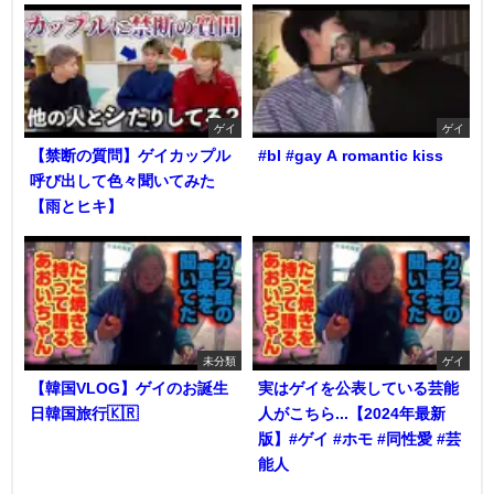
ゲイ
ゲイ
【禁断の質問】ゲイカップル
#bl #gay A romantic kiss
呼び出して色々聞いてみた
【雨とヒキ】
未分類
ゲイ
【韓国VLOG】ゲイのお誕生
実はゲイを公表している芸能
日韓国旅行🇰🇷
人がこちら...【2024年最新
版】#ゲイ #ホモ #同性愛 #芸
能人