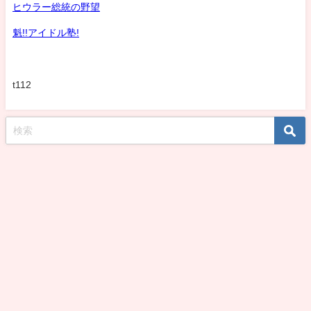
ヒウラー総統の野望
魁!!アイドル塾!
t112
koshirohiroko39jp All Rights Reserved.