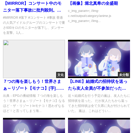
【MIRROR】コンサート中のモ
【画像】堀北真希の全盛期
ニター落下事故に批判殺到。許
c_img_param=; //img-
c.net/output/category/anime.js
せない。【香港】【ミラー】
#MIRROR #落下 #コンサート #事故 香港
c_img_param=; //img...
の人気アイドルグループのコンサートで重
update
さ600キロのモニターが落下し、ダンサー
を直撃。1人...
文化
未分類
７つの海を楽しもう！世界さま
【LINE】結婚式の招待状を送っ
ぁ～リゾート【モナコ】[字]…の
たら友人全員が不参加だった
番組内容解析まとめ
「どうして...？」友人「略奪結婚
出典：EPGの番組情報 ７つの海を楽しも
近々結婚式を行う予定の薫は、友人たちに
う！世界さまぁ～リゾート【モナコ】なる
招待状を送った。 だが友人たちから返っ
じゃん」私「え？」【スカッと
ほど・ザ・リゾートInモナコ！思わずなる
てきた招待状は全て欠席に丸が付けられて
修羅場】
ほど！と言ってしまう海...
いた。 薫は、これはどうい...