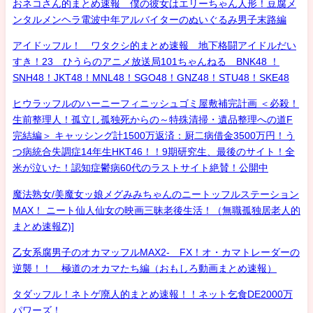
おネコさん的まとめ速報 僕の彼女はエリーちゃん人形！豆腐メ
ンタルメンヘラ電波中年アルバイターのぬいぐるみ男子末路編
アイドッフル！ ワタクシ的まとめ速報 地下格闘アイドルだい
すき！23 ひうらのアニメ放送局101ちゃんねる BNK48 ！
SNH48！JKT48！MNL48！SGO48！GNZ48！STU48！SKE48
ヒウラッフルのハーニーフィニッシュゴミ屋敷補完計画 ＜必殺！
生前整理人！孤立し孤独死からの～特殊清掃・遺品整理への道F
完結編＞ キャッシング計1500万返済：厨二病借金3500万円！う
つ病統合失調症14年生HKT46！！9期研究生、最後のサイト！全
米が泣いた！認知症鬱病60代のラストサイト絶賛！公開中
魔法熟女/美魔女ッ娘メグみみちゃんのニートッフルステーション
MAX！ ニート仙人仙女の映画三昧老後生活！（無職孤独居老人的
まとめ速報Z)]
乙女系腐男子のオカマッフルMAX2- FX！オ・カマトレーダーの
逆襲！！ 極道のオカマたち編（おもしろ動画まとめ速報）
タダッフル！ネトゲ廃人的まとめ速報！！ネット乞食DE2000万
パワーズ！