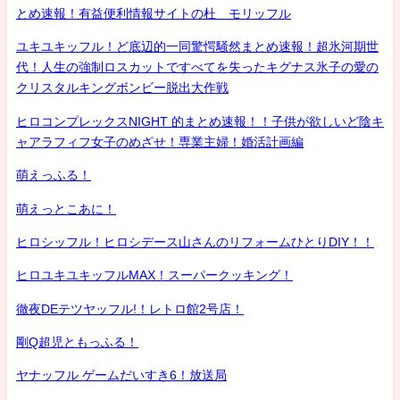
とめ速報！有益便利情報サイトの杜 モリッフル
ユキユキッフル！ど底辺的一同驚愕騒然まとめ速報！超氷河期世
代！人生の強制ロスカットですべてを失ったキグナス氷子の愛の
クリスタルキングボンビー脱出大作戦
ヒロコンプレックスNIGHT 的まとめ速報！！子供が欲しいど陰キ
ャアラフィフ女子のめざせ！専業主婦！婚活計画編
萌えっふる！
萌えっとこあに！
ヒロシッフル！ヒロシデース山さんのリフォームひとりDIY！！
ヒロユキユキッフルMAX！スーパークッキング！
徹夜DEテツヤッフル!！レトロ館2号店！
剛Q超児ともっふる！
ヤナッフル ゲームだいすき6！放送局