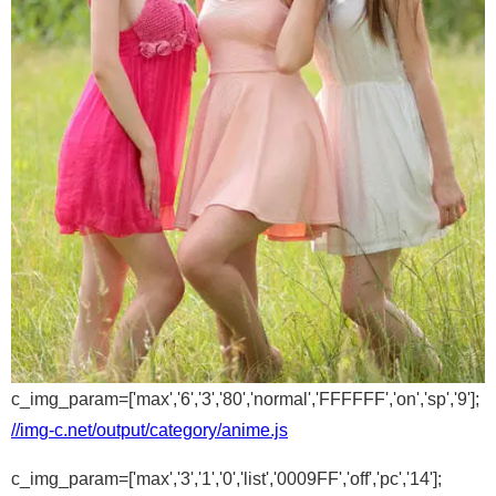
c_img_param=['max','6','3','80','normal','FFFFFF','on','sp','9'];
//img-c.net/output/category/anime.js
c_img_param=['max','3','1','0','list','0009FF','off','pc','14'];