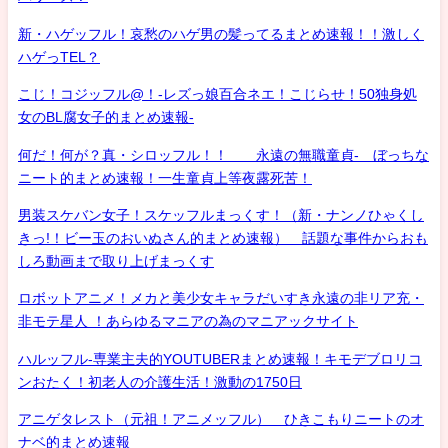
新・ハゲッフル！哀愁のハゲ男の髪ってるまとめ速報！！激しく
ハゲっTEL？
こじ！コジッフル@！-レズっ娘百合ネエ！こじらせ！50独身処
女のBL腐女子的まとめ速報-
何だ！何が？真・シロッフル！！ 永遠の無職童貞- ぼっちな
ニート的まとめ速報！一生童貞上等夜露死苦！
男装スケバン女子！スケッフルまっくす！（新・ナンノひゃくし
きっ!！ビー玉のおいぬさん的まとめ速報） 話題な事件からおも
しろ動画まで取り上げまっくす
ロボットアニメ！メカと美少女キャラだいすき永遠の非リア充・
非モテ星人 ！あらゆるマニアの為のマニアックサイト
ハルッフル-専業主夫的YOUTUBERまとめ速報！キモデブロリコ
ンおたく！初老人の介護生活！激動の1750日
アニゲタレスト（元祖！アニメッフル） ひきこもりニートのオ
ナベ的まとめ速報