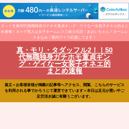
ネット乞食50代無職独身ガチホモ童貞ギング・ゲイなー女装子オネエ的まと
め速報！ネトゲ廃人は女子ホームレス三銃士伝説！あおいちゃん！ホームレ
スまなみ！愛内アイラ応援してます！
真・モリ・タダッフル2！！50
代無職独身ガチホモ童貞ギン
グ・ゲイなー女装子オネエ的
まとめ速報
孤立＜お客様皆様が掲載の記事等へアクセス、閲覧、こちらのサービス
を利用される事でかろうじて運営できています＞本日は足元が悪い中ご
足労頂き誠に有難うございます。