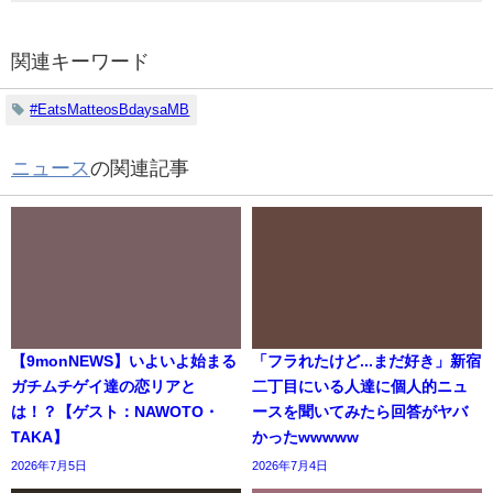
関連キーワード
#EatsMatteosBdaysaMB
ニュース
の関連記事
【9monNEWS】いよいよ始まる
「フラれたけど...まだ好き」新宿
ガチムチゲイ達の恋リアと
二丁目にいる人達に個人的ニュ
は！？【ゲスト：NAWOTO・
ースを聞いてみたら回答がヤバ
TAKA】
かったwwwww
2026年7月5日
2026年7月4日