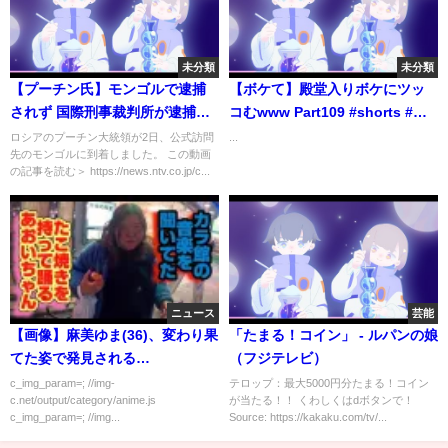
未分類
未分類
【プーチン氏】モンゴルで逮捕
【ボケて】殿堂入りボケにツッ
されず 国際刑事裁判所が逮捕状
コむwww Part109 #shorts #ボ
も… #shorts
ケて
ロシアのプーチン大統領が2日、公式訪問
...
先のモンゴルに到着しました。 この動画
の記事を読む＞ https://news.ntv.co.jp/c...
ニュース
芸能
【画像】麻美ゆま(36)、変わり果
「たまる！コイン」 - ルパンの娘
てた姿で発見される…
（フジテレビ）
c_img_param=; //img-
テロップ：最大5000円分たまる！コイン
c.net/output/category/anime.js
が当たる！！ くわしくはdボタンで！
c_img_param=; //img...
Source: https://kakaku.com/tv/...