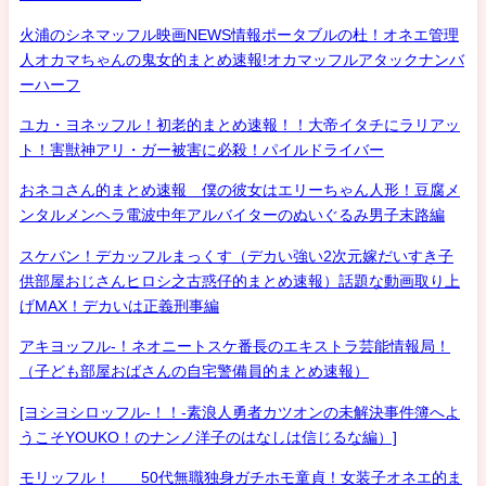
火浦のシネマッフル映画NEWS情報ポータブルの杜！オネエ管理
人オカマちゃんの鬼女的まとめ速報!オカマッフルアタックナンバ
ーハーフ
ユカ・ヨネッフル！初老的まとめ速報！！大帝イタチにラリアッ
ト！害獣神アリ・ガー被害に必殺！パイルドライバー
おネコさん的まとめ速報 僕の彼女はエリーちゃん人形！豆腐メ
ンタルメンヘラ電波中年アルバイターのぬいぐるみ男子末路編
スケバン！デカッフルまっくす（デカい強い2次元嫁だいすき子
供部屋おじさんヒロシ之古惑仔的まとめ速報）話題な動画取り上
げMAX！デカいは正義刑事編
アキヨッフル-！ネオニートスケ番長のエキストラ芸能情報局！
（子ども部屋おばさんの自宅警備員的まとめ速報）
[ヨシヨシロッフル-！！-素浪人勇者カツオンの未解決事件簿へよ
うこそYOUKO！のナンノ洋子のはなしは信じるな編）]
モリッフル！ 50代無職独身ガチホモ童貞！女装子オネエ的ま