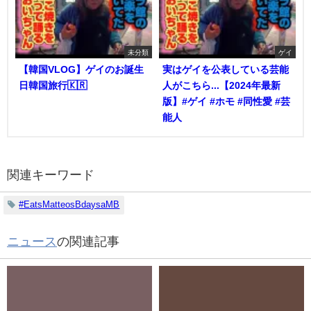
未分類
ゲイ
【韓国VLOG】ゲイのお誕生
実はゲイを公表している芸能
日韓国旅行🇰🇷
人がこちら...【2024年最新
版】#ゲイ #ホモ #同性愛 #芸
能人
関連キーワード
#EatsMatteosBdaysaMB
ニュース
の関連記事