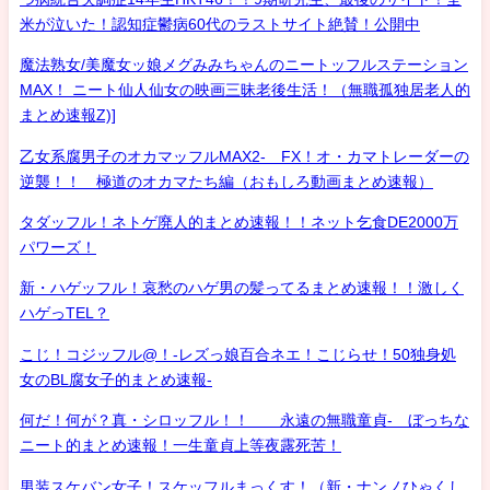
米が泣いた！認知症鬱病60代のラストサイト絶賛！公開中
魔法熟女/美魔女ッ娘メグみみちゃんのニートッフルステーション
MAX！ ニート仙人仙女の映画三昧老後生活！（無職孤独居老人的
まとめ速報Z)]
乙女系腐男子のオカマッフルMAX2- FX！オ・カマトレーダーの
逆襲！！ 極道のオカマたち編（おもしろ動画まとめ速報）
タダッフル！ネトゲ廃人的まとめ速報！！ネット乞食DE2000万
パワーズ！
新・ハゲッフル！哀愁のハゲ男の髪ってるまとめ速報！！激しく
ハゲっTEL？
こじ！コジッフル@！-レズっ娘百合ネエ！こじらせ！50独身処
女のBL腐女子的まとめ速報-
何だ！何が？真・シロッフル！！ 永遠の無職童貞- ぼっちな
ニート的まとめ速報！一生童貞上等夜露死苦！
男装スケバン女子！スケッフルまっくす！（新・ナンノひゃくし