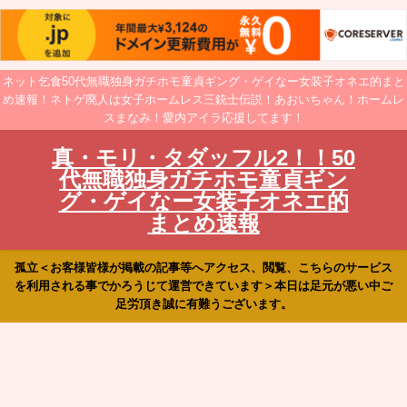
ネット乞食50代無職独身ガチホモ童貞ギング・ゲイなー女装子オネエ的まと
め速報！ネトゲ廃人は女子ホームレス三銃士伝説！あおいちゃん！ホームレ
スまなみ！愛内アイラ応援してます！
真・モリ・タダッフル2！！50
代無職独身ガチホモ童貞ギン
グ・ゲイなー女装子オネエ的
まとめ速報
孤立＜お客様皆様が掲載の記事等へアクセス、閲覧、こちらのサービス
を利用される事でかろうじて運営できています＞本日は足元が悪い中ご
足労頂き誠に有難うございます。