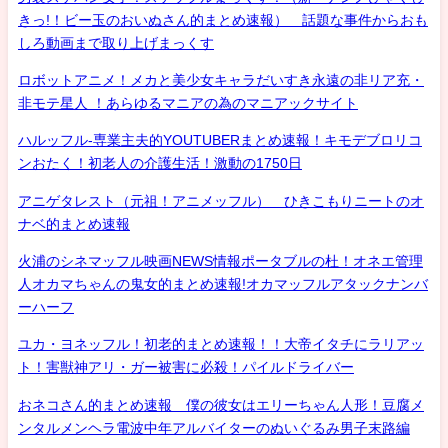
きっ!！ビー玉のおいぬさん的まとめ速報） 話題な事件からおも
しろ動画まで取り上げまっくす
ロボットアニメ！メカと美少女キャラだいすき永遠の非リア充・
非モテ星人 ！あらゆるマニアの為のマニアックサイト
ハルッフル-専業主夫的YOUTUBERまとめ速報！キモデブロリコ
ンおたく！初老人の介護生活！激動の1750日
アニゲタレスト（元祖！アニメッフル） ひきこもりニートのオ
ナベ的まとめ速報
火浦のシネマッフル映画NEWS情報ポータブルの杜！オネエ管理
人オカマちゃんの鬼女的まとめ速報!オカマッフルアタックナンバ
ーハーフ
ユカ・ヨネッフル！初老的まとめ速報！！大帝イタチにラリアッ
ト！害獣神アリ・ガー被害に必殺！パイルドライバー
おネコさん的まとめ速報 僕の彼女はエリーちゃん人形！豆腐メ
ンタルメンヘラ電波中年アルバイターのぬいぐるみ男子末路編