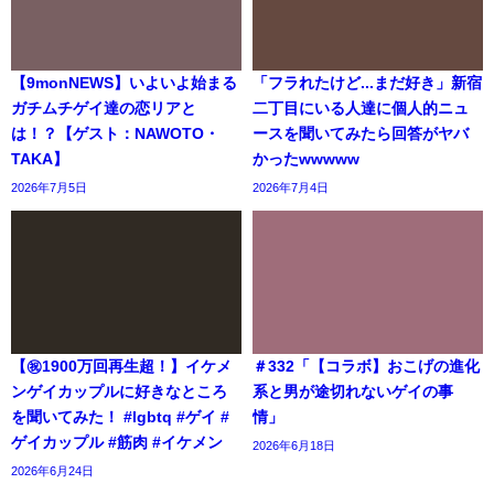
【9monNEWS】いよいよ始まる
「フラれたけど...まだ好き」新宿
ガチムチゲイ達の恋リアと
二丁目にいる人達に個人的ニュ
は！？【ゲスト：NAWOTO・
ースを聞いてみたら回答がヤバ
TAKA】
かったwwwww
2026年7月5日
2026年7月4日
【㊗️1900万回再生超！】イケメ
＃332「【コラボ】おこげの進化
ンゲイカップルに好きなところ
系と男が途切れないゲイの事
を聞いてみた！ #lgbtq #ゲイ #
情」
ゲイカップル #筋肉 #イケメン
2026年6月18日
2026年6月24日