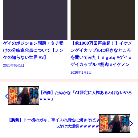
ゲイのポジション問題・タチ受
【㊗️1000万回再生超！】イケメ
けの分岐進化点について【ノン
ンゲイカップルに好きなところ
ケの知らない世界 #3】
を聞いてみた！ #lgbtq #ゲイ #
ゲイカップル #筋肉 #イケメン
2026年6月1日
2026年1月2日
【画像】たぬかな「AT限定に人権あるわけないやろ
ｗｗｗ」
【胸糞】トー横のガキ、車イスの男性に焼きそばぶ
っかけ大爆笑ｗｗｗｗｗ