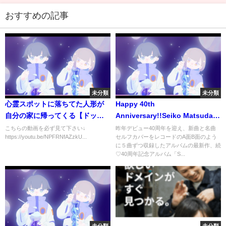
おすすめの記事
未分類
未分類
心霊スポットに落ちてた人形が
Happy 40th
自分の家に帰ってくる【ドッキ
Anniversary!!Seiko Matsuda
リ】
Concert Tour 2020～2021より
こちらの動画を必ず見て下さい↓
昨年デビュー40周年を迎え、新曲と名曲
https://youtu.be/NPFRNfAZzkU...
セルフカバーをレコードのA面B面のよう
「40th Party」
に５曲ずつ収録したアルバムの最新作、続
♡40周年記念アルバム「S...