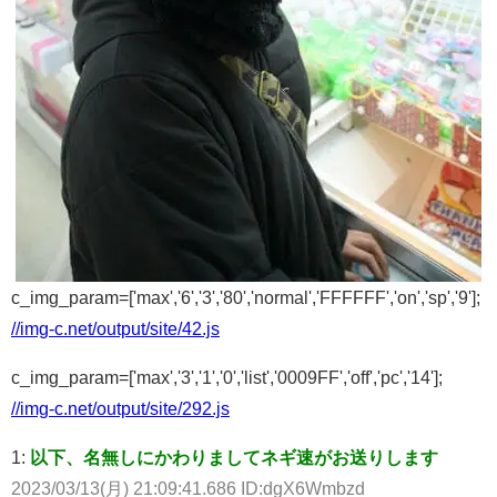
c_img_param=['max','6','3','80','normal','FFFFFF','on','sp','9'];
//img-c.net/output/site/42.js
c_img_param=['max','3','1','0','list','0009FF','off','pc','14'];
//img-c.net/output/site/292.js
1:
以下、名無しにかわりましてネギ速がお送りします
2023/03/13(月) 21:09:41.686 ID:dgX6Wmbzd