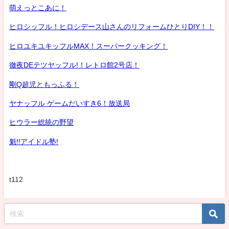
萌えっとこあに！
ヒロシッフル！ヒロシデース山さんのリフォームひとりDIY！！
ヒロユキユキッフルMAX！スーパークッキング！
徹夜DEテツヤッフル!！レトロ館2号店！
剛Q超児ともっふる！
ヤナッフル ゲームだいすき6！放送局
ヒウラー総統の野望
魁!!アイドル塾!
t112