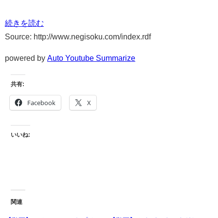
続きを読む
Source: http://www.negisoku.com/index.rdf
powered by
Auto Youtube Summarize
共有:
Facebook
X
いいね:
関連