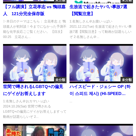
未分類
未分類
【フル講演】立花孝志 vs 鴨頭嘉
生放送で起きたヤバい事故7選
人 121分完全保存版
【閲覧注意】
▷本日のテーマはこちら： 立花孝志 と 鴨
1:名無しさん＠お腹いっぱい
頭嘉人が初対談！今までになかった予測不
2021.12.21(Tue) 生放送で起きたヤバい事
能な化学反応ごご覧ください。 【目次】
故7選【閲覧注意】って動画が話題らしい
00:25 立花さん...
ぞ 2:名無しさん＠...
未分類
未分類
世間で噂されるLGBTQ+の偏見
ハイスピード・ジェシー OP (하
にゲイがお答えします
이 스피드 제시) (HI-SPEED
JECY)
1:名無しさん＠おカマいっぱい
...
2024.10.26(Sat) 世間で噂される
LGBTQ+の偏見にゲイがお答えしますって
動画が話題らしいぞ 2...