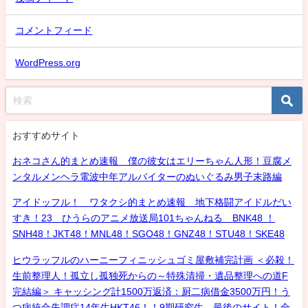
コメントフィード
WordPress.org
おすすめサイト
おネコさん的まとめ速報 僕の彼女はエリーちゃん人形！豆腐メ
ンタルメンヘラ電波中年アルバイターのぬいぐるみ男子末路編
アイドッフル！ ワタクシ的まとめ速報 地下格闘アイドルだい
すき！23 ひうらのアニメ放送局101ちゃんねる BNK48 ！
SNH48！JKT48！MNL48！SGO48！GNZ48！STU48！SKE48
ヒウラッフルのハーニーフィニッシュゴミ屋敷補完計画 ＜必殺！
生前整理人！孤立し孤独死からの～特殊清掃・遺品整理への道F
完結編＞ キャッシング計1500万返済：厨二病借金3500万円！う
つ病統合失調症14年生HKT46！！9期研究生、最後のサイト！全