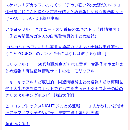
スケバン！デカッフルまっくす（デカい強い2次元嫁だいすき子
供部屋おじさんヒロシ之古惑仔的まとめ速報）話題な動画取り上
げMAX！デカいは正義刑事編
アキヨッフル-！ネオニートスケ番長のエキストラ芸能情報局！
（子ども部屋おばさんの自宅警備員的まとめ速報）
[ヨシヨシロッフル-！！-素浪人勇者カツオンの未解決事件簿へよ
うこそYOUKO！のナンノ洋子のはなしは信じるな編）]
モリッフル！ 50代無職独身ガチホモ童貞！女装子オネエ的ま
とめ速報！有益便利情報サイトの杜 モリッフル
ユキユキッフル！ど底辺的一同驚愕騒然まとめ速報！超氷河期世
代！人生の強制ロスカットですべてを失ったキグナス氷子の愛の
クリスタルキングボンビー脱出大作戦
ヒロコンプレックスNIGHT 的まとめ速報！！子供が欲しいど陰キ
ャアラフィフ女子のめざせ！専業主婦！婚活計画編
萌えっふる！