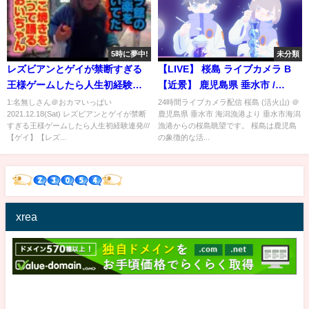
5時に夢中!
未分類
レズビアンとゲイが禁断すぎる
【LIVE】 桜島 ライブカメラ B
王様ゲームしたら人生初経験連
【近景】 鹿児島県 垂水市 /
発///【ゲイ】【レズビアン 】
Sakurajima, an active volcano
1:名無しさん＠おカマいっぱい
24時間ライブカメラ配信 桜島 (活火山) ＠
2021.12.18(Sat) レズビアンとゲイが禁断
鹿児島県 垂水市 海潟漁港より 垂水市海潟
live cam (Close-up view)
すぎる王様ゲームしたら人生初経験連発///
漁港からの桜島眺望です。 桜島は鹿児島
JAPAN
【ゲイ】【レズ...
の象徴的な活...
xrea