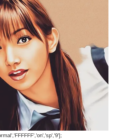
rmal','FFFFFF','on','sp','9'];