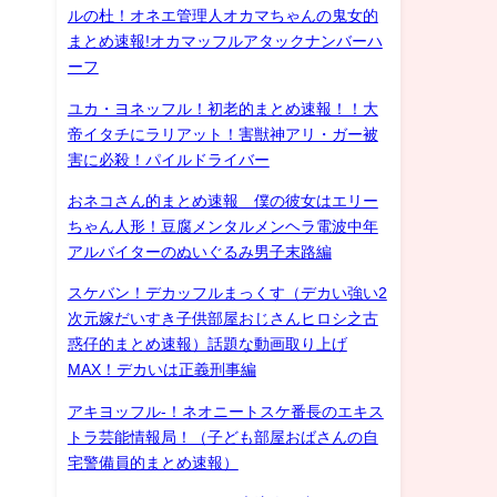
ルの杜！オネエ管理人オカマちゃんの鬼女的
まとめ速報!オカマッフルアタックナンバーハ
ーフ
ユカ・ヨネッフル！初老的まとめ速報！！大
帝イタチにラリアット！害獣神アリ・ガー被
害に必殺！パイルドライバー
おネコさん的まとめ速報 僕の彼女はエリー
ちゃん人形！豆腐メンタルメンヘラ電波中年
アルバイターのぬいぐるみ男子末路編
スケバン！デカッフルまっくす（デカい強い2
次元嫁だいすき子供部屋おじさんヒロシ之古
惑仔的まとめ速報）話題な動画取り上げ
MAX！デカいは正義刑事編
アキヨッフル-！ネオニートスケ番長のエキス
トラ芸能情報局！（子ども部屋おばさんの自
宅警備員的まとめ速報）