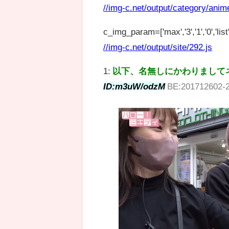
//img-c.net/output/category/anim
c_img_param=['max','3','1','0','list',
//img-c.net/output/site/292.js
1:
以下、名無しにかわりまして
ID:m3uW/odzM
BE:201712602-