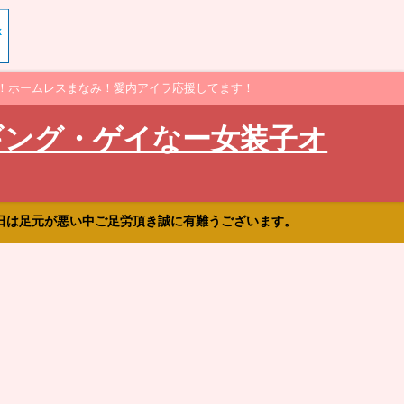
！ホームレスまなみ！愛内アイラ応援してます！
ギング・ゲイなー女装子オ
日は足元が悪い中ご足労頂き誠に有難うございます。