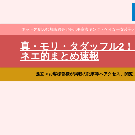
ネット乞食50代無職独身ガチホモ童貞ギング・ゲイなー女装子
真・モリ・タダッフル2！
ネエ的まとめ速報
孤立＜お客様皆様が掲載の記事等へアクセス、閲覧