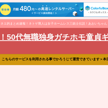
オネエ的まとめ速報！ネトゲ廃人は女子ホームレス三銃士伝説！あおいちゃん
！50代無職独身ガチホモ童貞
、こちらのサービスを利用される事でかろうじて運営できています＞本