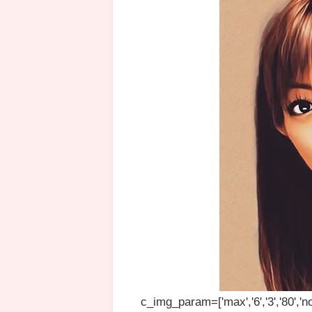
c_img_param=['max','6','3','80','no