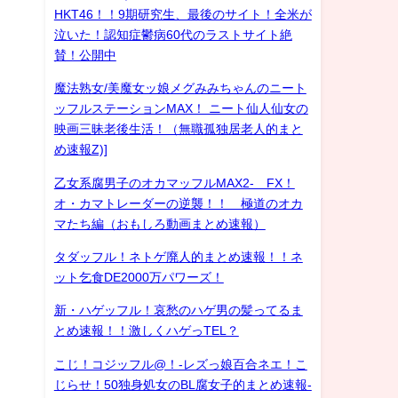
HKT46！！9期研究生、最後のサイト！全米が
泣いた！認知症鬱病60代のラストサイト絶
賛！公開中
魔法熟女/美魔女ッ娘メグみみちゃんのニート
ッフルステーションMAX！ ニート仙人仙女の
映画三昧老後生活！（無職孤独居老人的まと
め速報Z)]
乙女系腐男子のオカマッフルMAX2- FX！
オ・カマトレーダーの逆襲！！ 極道のオカ
マたち編（おもしろ動画まとめ速報）
タダッフル！ネトゲ廃人的まとめ速報！！ネ
ット乞食DE2000万パワーズ！
新・ハゲッフル！哀愁のハゲ男の髪ってるま
とめ速報！！激しくハゲっTEL？
こじ！コジッフル@！-レズっ娘百合ネエ！こ
じらせ！50独身処女のBL腐女子的まとめ速報-