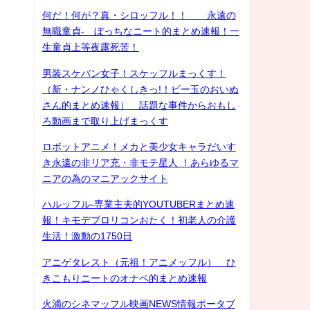
何だ！何が？真・シロッフル！！ 永遠の
無職童貞- ぼっちなニート的まとめ速報！一
生童貞上等夜露死苦！
男装スケバン女子！スケッフルまっくす！
（新・ナンノひゃくしきっ!！ビー玉のおいぬ
さん的まとめ速報） 話題な事件からおもし
ろ動画まで取り上げまっくす
ロボットアニメ！メカと美少女キャラだいす
き永遠の非リア充・非モテ星人 ！あらゆるマ
ニアの為のマニアックサイト
ハルッフル-専業主夫的YOUTUBERまとめ速
報！キモデブロリコンおたく！初老人の介護
生活！激動の1750日
アニゲタレスト（元祖！アニメッフル） ひ
きこもりニートのオナベ的まとめ速報
火浦のシネマッフル映画NEWS情報ポータブ