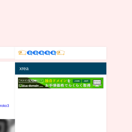
xrea
iroko3