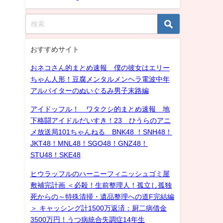
おすすめサイト
おネコさん的まとめ速報 僕の彼女はエリー
ちゃん人形！豆腐メンタルメンヘラ電波中年
アルバイターのぬいぐるみ男子末路編
アイドッフル！ ワタクシ的まとめ速報 地
下格闘アイドルだいすき！23 ひうらのアニ
メ放送局101ちゃんねる BNK48 ！SNH48！
JKT48！MNL48！SGO48！GNZ48！
STU48！SKE48
ヒウラッフルのハーニーフィニッシュゴミ屋
敷補完計画 ＜必殺！生前整理人！孤立し孤独
死からの～特殊清掃・遺品整理への道F完結編
＞ キャッシング計1500万返済：厨二病借金
3500万円！うつ病統合失調症14年生