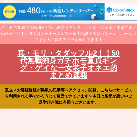
ネット乞食50代無職独身ガチホモ童貞ギング・ゲイなー女装子オネエ的まと
め速報！ネトゲ廃人は女子ホームレス三銃士伝説！あおいちゃん！ホームレ
スまなみ！愛内アイラ応援してます！
真・モリ・タダッフル2！！50
代無職独身ガチホモ童貞ギン
グ・ゲイなー女装子オネエ的
まとめ速報
孤立＜お客様皆様が掲載の記事等へアクセス、閲覧、こちらのサービス
を利用される事でかろうじて運営できています＞本日は足元が悪い中ご
足労頂き誠に有難うございます。