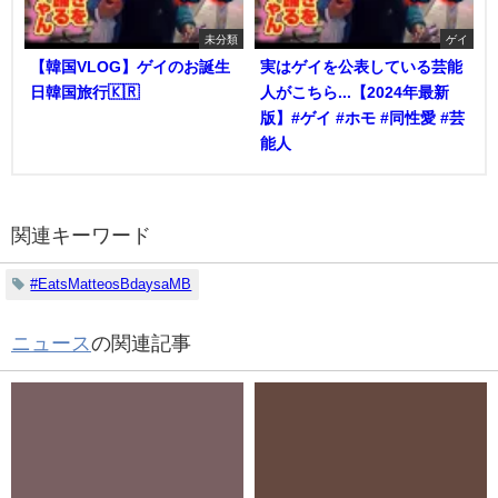
未分類
ゲイ
【韓国VLOG】ゲイのお誕生
実はゲイを公表している芸能
日韓国旅行🇰🇷
人がこちら...【2024年最新
版】#ゲイ #ホモ #同性愛 #芸
能人
関連キーワード
#EatsMatteosBdaysaMB
ニュース
の関連記事