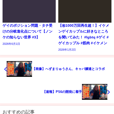
ゲイのポジション問題・タチ受
【㊗️1000万回再生超！】イケメ
けの分岐進化点について【ノン
ンゲイカップルに好きなところ
ケの知らない世界 #3】
を聞いてみた！ #lgbtq #ゲイ #
ゲイカップル #筋肉 #イケメン
2026年6月1日
2026年1月2日
【画像】へずまりゅうさん、キャバ嬢達とコラボ
【速報】PS6の開発に着手
おすすめの記事