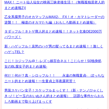
MAX！ ニート仙人仙女の映画三昧老後生活！（無職孤独居老人的
まとめ速報Z)]
乙女系腐男子のオカマッフルMAX2- FX！オ・カマトレーダーの
逆襲！！ 極道のオカマたち編（おもしろ動画まとめ速報）
タダッフル！ネトゲ廃人的まとめ速報！！ネット乞食DE2000万
パワーズ！
新・ハゲッフル！哀愁のハゲ男の髪ってるまとめ速報！！激しく
ハゲっTEL？
こじ！コジッフル@！-レズっ娘百合ネエ！こじらせ！50独身処
女のBL腐女子的まとめ速報-
何だ！何が？真・シロッフル！！ 永遠の無職童貞- ぼっちな
ニート的まとめ速報！一生童貞上等夜露死苦！
男装スケバン女子！スケッフルまっくす！（新・ナンノひゃくし
きっ!！ビー玉のおいぬさん的まとめ速報） 話題な事件からおも
しろ動画まで取り上げまっくす