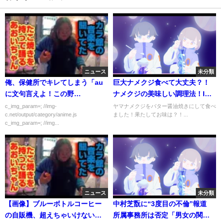
ニュース
未分類
俺、保健所でキレてしまう「au
巨大ナメクジ食べて大丈夫？！
に文句言えよ！この野
ナメクジの美味しい調理法！I
郎！！！！！」
eat a huge slug！
c_img_param=; //img-
ヤマナメクジをバター醤油焼きにして食べ
c.net/output/category/anime.js
ました！果たしてお味は？！...
c_img_param=; //img...
ニュース
未分類
【画像】ブルーボトルコーヒー
中村芝翫に“3度目の不倫”報道
の自販機、超えちゃいけない価
所属事務所は否定「男女の関係