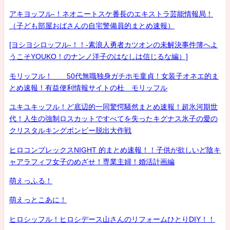
アキヨッフル-！ネオニートスケ番長のエキストラ芸能情報局！
（子ども部屋おばさんの自宅警備員的まとめ速報）
[ヨシヨシロッフル-！！-素浪人勇者カツオンの未解決事件簿へよ
うこそYOUKO！のナンノ洋子のはなしは信じるな編）]
モリッフル！ 50代無職独身ガチホモ童貞！女装子オネエ的ま
とめ速報！有益便利情報サイトの杜 モリッフル
ユキユキッフル！ど底辺的一同驚愕騒然まとめ速報！超氷河期世
代！人生の強制ロスカットですべてを失ったキグナス氷子の愛の
クリスタルキングボンビー脱出大作戦
ヒロコンプレックスNIGHT 的まとめ速報！！子供が欲しいど陰キ
ャアラフィフ女子のめざせ！専業主婦！婚活計画編
萌えっふる！
萌えっとこあに！
ヒロシッフル！ヒロシデース山さんのリフォームひとりDIY！！