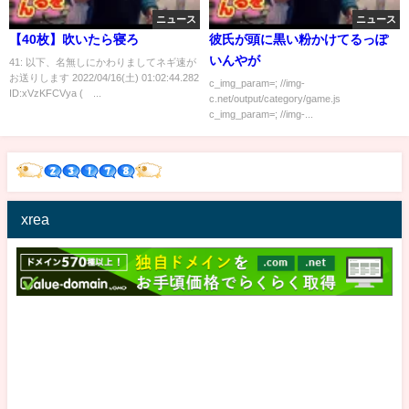
ニュース
ニュース
【40枚】吹いたら寝ろ
彼氏が頭に黒い粉かけてるっぽ
いんやが
41: 以下、名無しにかわりましてネギ速が
お送りします 2022/04/16(土) 01:02:44.282
c_img_param=; //img-
ID:xVzKFCVya (´...
c.net/output/category/game.js
c_img_param=; //img-...
xrea