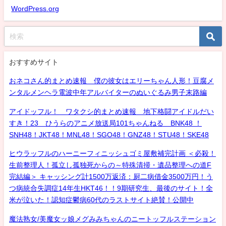
WordPress.org
おすすめサイト
おネコさん的まとめ速報 僕の彼女はエリーちゃん人形！豆腐メ
ンタルメンヘラ電波中年アルバイターのぬいぐるみ男子末路編
アイドッフル！ ワタクシ的まとめ速報 地下格闘アイドルだい
すき！23 ひうらのアニメ放送局101ちゃんねる BNK48 ！
SNH48！JKT48！MNL48！SGO48！GNZ48！STU48！SKE48
ヒウラッフルのハーニーフィニッシュゴミ屋敷補完計画 ＜必殺！
生前整理人！孤立し孤独死からの～特殊清掃・遺品整理への道F
完結編＞ キャッシング計1500万返済：厨二病借金3500万円！う
つ病統合失調症14年生HKT46！！9期研究生、最後のサイト！全
米が泣いた！認知症鬱病60代のラストサイト絶賛！公開中
魔法熟女/美魔女ッ娘メグみみちゃんのニートッフルステーション