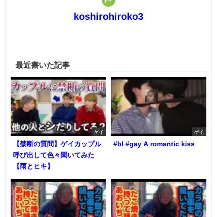
koshirohiroko3
最近書いた記事
ゲイ
ゲイ
【禁断の質問】ゲイカップル
#bl #gay A romantic kiss
呼び出して色々聞いてみた
【雨とヒキ】