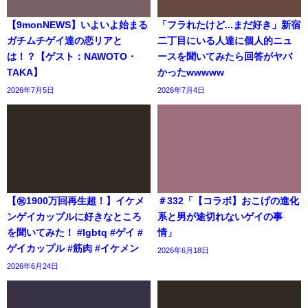
【9monNEWS】いよいよ始まる
「フラれたけど...まだ好き」新宿
ガチムチゲイ達の恋リアと
二丁目にいる人達に個人的ニュ
は！？【ゲスト：NAWOTO・
ースを聞いてみたら回答がヤバ
TAKA】
かったwwwww
2026年7月5日
2026年7月4日
【㊗️1900万回再生超！】イケメ
＃332「【コラボ】おこげの進化
ンゲイカップルに好きなところ
系と男が途切れないゲイの事
を聞いてみた！ #lgbtq #ゲイ #
情」
ゲイカップル #筋肉 #イケメン
2026年6月18日
2026年6月24日