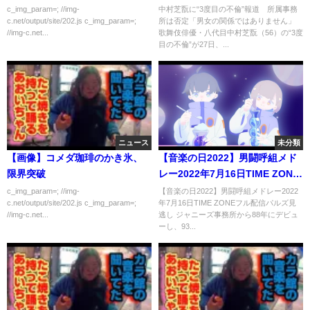
格を超える
ではありません」
c_img_param=; //img-
中村芝翫に“3度目の不倫”報道 所属事務
c.net/output/site/202.js c_img_param=;
所は否定「男女の関係ではありません」
//img-c.net...
歌舞伎俳優・八代目中村芝翫（56）の“3度
目の不倫”が27日、...
ニュース
未分類
【画像】コメダ珈琲のかき氷、
【音楽の日2022】男闘呼組メド
限界突破
レー2022年7月16日TIME ZONE
フル配信パルズ見逃し
c_img_param=; //img-
【音楽の日2022】男闘呼組メドレー2022
c.net/output/site/202.js c_img_param=;
年7月16日TIME ZONEフル配信パルズ見
//img-c.net...
逃し ジャニーズ事務所から88年にデビュ
ーし、93...