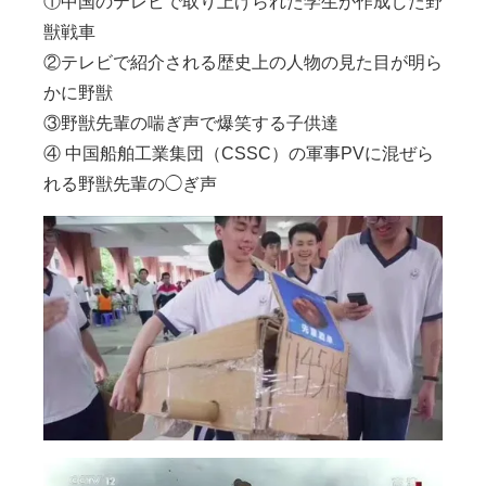
①中国のテレビで取り上げられた学生が作成した野
獣戦車
②テレビで紹介される歴史上の人物の見た目が明ら
かに野獣
③野獣先輩の喘ぎ声で爆笑する子供達
④ 中国船舶工業集団（CSSC）の軍事PVに混ぜら
れる野獣先輩の◯ぎ声