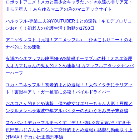
ロボットアニメ！メカと美少女キャラだいすき永遠の非リア充・
非モテ星人 ！あらゆるマニアの為のマニアックサイト
ハルッフル-専業主夫的YOUTUBERまとめ速報！キモデブロリコ
ンおたく！初老人の介護生活！激動の1750日
アニゲタレスト（元祖！アニメッフル） ひきこもりニートのオ
ナベ的まとめ速報
火浦のシネマッフル映画NEWS情報ポータブルの杜！オネエ管理
人オカマちゃんの鬼女的まとめ速報!オカマッフルアタックナンバ
ーハーフ
ユカ・ヨネッフル！初老的まとめ速報！！大帝イタチにラリアッ
ト！害獣神アリ・ガー被害に必殺！パイルドライバー
おネコさん的まとめ速報 僕の彼女はエリーちゃん人形！豆腐メ
ンタルメンヘラ電波中年アルバイターのぬいぐるみ男子末路編
スケバン！デカッフルまっくす（デカい強い2次元嫁だいすき子
供部屋おじさんヒロシ之古惑仔的まとめ速報）話題な動画取り上
げMAX！デカいは正義刑事編