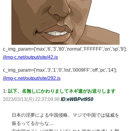
c_img_param=['max','6','3','80','normal','FFFFFF','on','sp','9'];
//img-c.net/output/site/42.js
c_img_param=['max','3','1','0','list','0009FF','off','pc','14'];
//img-c.net/output/site/292.js
1:
以下、名無しにかわりましてネギ速がお送りします
2023/03/13(月) 22:37:09.98
ID:eWBPvt9S0
日本の淫夢による中国侵略、マジで中国では猛威を
振るってるからな…