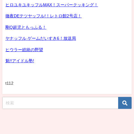
ヒロユキユキッフルMAX！スーパークッキング！
徹夜DEテツヤッフル!！レトロ館2号店！
剛Q超児ともっふる！
ヤナッフル ゲームだいすき6！放送局
ヒウラー総統の野望
魁!!アイドル塾!
t112