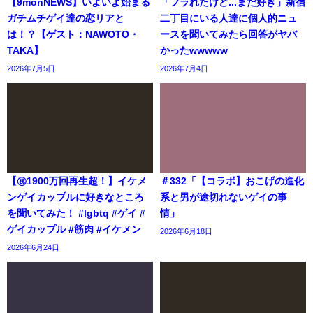
【9monNEWS】いよいよ始まる
「フラれたけど...まだ好き」新宿
ガチムチゲイ達の恋リアと
二丁目にいる人達に個人的ニュ
は！？【ゲスト：NAWOTO・
ースを聞いてみたら回答がヤバ
TAKA】
かったwwwww
2026年7月5日
2026年7月4日
【㊗️1900万回再生超！】イケメ
＃332「【コラボ】おこげの進化
ンゲイカップルに好きなところ
系と男が途切れないゲイの事
を聞いてみた！ #lgbtq #ゲイ #
情」
ゲイカップル #筋肉 #イケメン
2026年6月18日
2026年6月24日