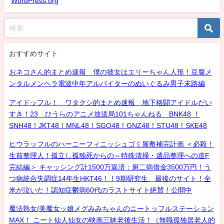
WordPress.org
おすすめサイト
おネコさん的まとめ速報 僕の彼女はエリーちゃん人形！豆腐メ
ンタルメンヘラ電波中年アルバイターのぬいぐるみ男子末路編
アイドッフル！ ワタクシ的まとめ速報 地下格闘アイドルだい
すき！23 ひうらのアニメ放送局101ちゃんねる BNK48 ！
SNH48！JKT48！MNL48！SGO48！GNZ48！STU48！SKE48
ヒウラッフルのハーニーフィニッシュゴミ屋敷補完計画 ＜必殺！
生前整理人！孤立し孤独死からの～特殊清掃・遺品整理への道F
完結編＞ キャッシング計1500万返済：厨二病借金3500万円！う
つ病統合失調症14年生HKT46！！9期研究生、最後のサイト！全
米が泣いた！認知症鬱病60代のラストサイト絶賛！公開中
魔法熟女/美魔女ッ娘メグみみちゃんのニートッフルステーション
MAX！ ニート仙人仙女の映画三昧老後生活！（無職孤独居老人的