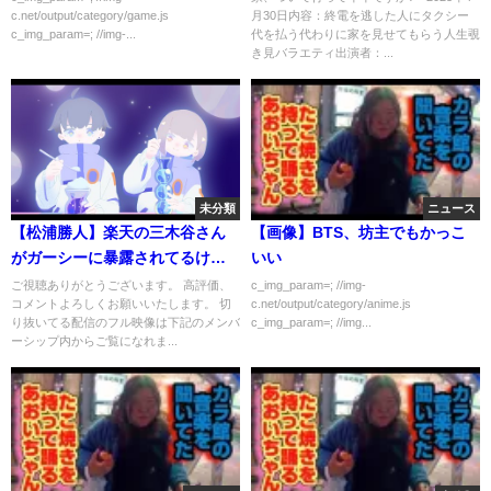
c.net/output/category/game.js
月30日内容：終電を逃した人にタクシー
c_img_param=; //img-...
代を払う代わりに家を見せてもらう人生覗
き見バラエティ出演者：...
未分類
ニュース
【松浦勝人】楽天の三木谷さん
【画像】BTS、坊主でもかっこ
がガーシーに暴露されてるけ
いい
ど、正直〇〇だよね!!【切り抜
ご視聴ありがとうございます。 高評価、
c_img_param=; //img-
コメントよろしくお願いいたします。 切
c.net/output/category/anime.js
き/avex /楽天 /創業者 /会長 /社長
り抜いてる配信のフル映像は下記のメンバ
c_img_param=; //img...
/ガーシーch /東谷義和】
ーシップ内からご覧になれま...