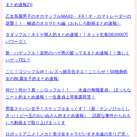
まとめ速報Z)]
乙女系腐男子のオカマッフルMAX2- FX！オ・カマトレーダーの
逆襲！！ 極道のオカマたち編（おもしろ動画まとめ速報）
タダッフル！ネトゲ廃人的まとめ速報！！ネット乞食DE2000万
パワーズ！
新・ハゲッフル！哀愁のハゲ男の髪ってるまとめ速報！！激しく
ハゲっTEL？
こじ！コジッフル@！-レズっ娘百合ネエ！こじらせ！50独身処
女のBL腐女子的まとめ速報-
何だ！何が？真・シロッフル！！ 永遠の無職童貞- ぼっちな
ニート的まとめ速報！一生童貞上等夜露死苦！
男装スケバン女子！スケッフルまっくす！（新・ナンノひゃくし
きっ!！ビー玉のおいぬさん的まとめ速報） 話題な事件からおも
しろ動画まで取り上げまっくす
ロボットアニメ！メカと美少女キャラだいすき永遠の非リア充・