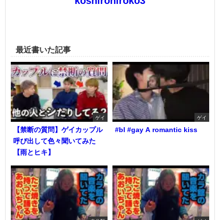
koshirohiroko3
最近書いた記事
ゲイ
ゲイ
【禁断の質問】ゲイカップル
#bl #gay A romantic kiss
呼び出して色々聞いてみた
【雨とヒキ】