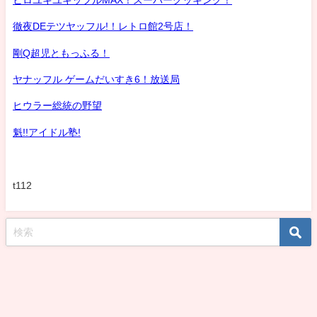
徹夜DEテツヤッフル!！レトロ館2号店！
剛Q超児ともっふる！
ヤナッフル ゲームだいすき6！放送局
ヒウラー総統の野望
魁!!アイドル塾!
t112