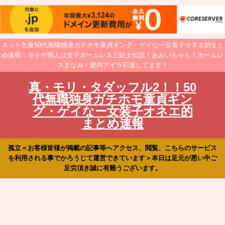
ネット乞食50代無職独身ガチホモ童貞ギング・ゲイなー女装子オネエ的まと
め速報！ネトゲ廃人は女子ホームレス三銃士伝説！あおいちゃん！ホームレ
スまなみ！愛内アイラ応援してます！
真・モリ・タダッフル2！！50
代無職独身ガチホモ童貞ギン
グ・ゲイなー女装子オネエ的
まとめ速報
孤立＜お客様皆様が掲載の記事等へアクセス、閲覧、こちらのサービス
を利用される事でかろうじて運営できています＞本日は足元が悪い中ご
足労頂き誠に有難うございます。