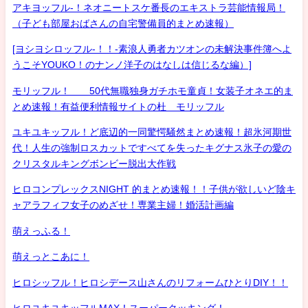
アキヨッフル-！ネオニートスケ番長のエキストラ芸能情報局！
（子ども部屋おばさんの自宅警備員的まとめ速報）
[ヨシヨシロッフル-！！-素浪人勇者カツオンの未解決事件簿へよ
うこそYOUKO！のナンノ洋子のはなしは信じるな編）]
モリッフル！ 50代無職独身ガチホモ童貞！女装子オネエ的ま
とめ速報！有益便利情報サイトの杜 モリッフル
ユキユキッフル！ど底辺的一同驚愕騒然まとめ速報！超氷河期世
代！人生の強制ロスカットですべてを失ったキグナス氷子の愛の
クリスタルキングボンビー脱出大作戦
ヒロコンプレックスNIGHT 的まとめ速報！！子供が欲しいど陰キ
ャアラフィフ女子のめざせ！専業主婦！婚活計画編
萌えっふる！
萌えっとこあに！
ヒロシッフル！ヒロシデース山さんのリフォームひとりDIY！！
ヒロユキユキッフルMAX！スーパークッキング！