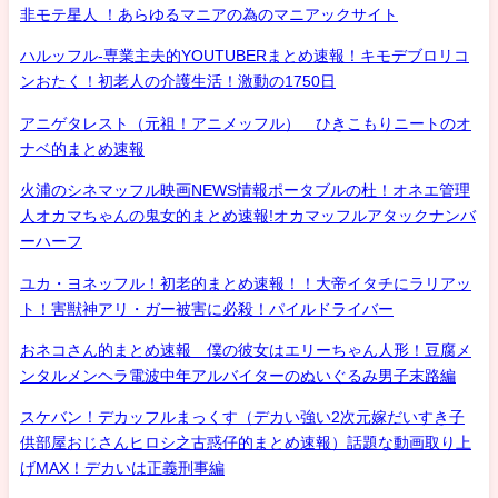
非モテ星人 ！あらゆるマニアの為のマニアックサイト
ハルッフル-専業主夫的YOUTUBERまとめ速報！キモデブロリコ
ンおたく！初老人の介護生活！激動の1750日
アニゲタレスト（元祖！アニメッフル） ひきこもりニートのオ
ナベ的まとめ速報
火浦のシネマッフル映画NEWS情報ポータブルの杜！オネエ管理
人オカマちゃんの鬼女的まとめ速報!オカマッフルアタックナンバ
ーハーフ
ユカ・ヨネッフル！初老的まとめ速報！！大帝イタチにラリアッ
ト！害獣神アリ・ガー被害に必殺！パイルドライバー
おネコさん的まとめ速報 僕の彼女はエリーちゃん人形！豆腐メ
ンタルメンヘラ電波中年アルバイターのぬいぐるみ男子末路編
スケバン！デカッフルまっくす（デカい強い2次元嫁だいすき子
供部屋おじさんヒロシ之古惑仔的まとめ速報）話題な動画取り上
げMAX！デカいは正義刑事編