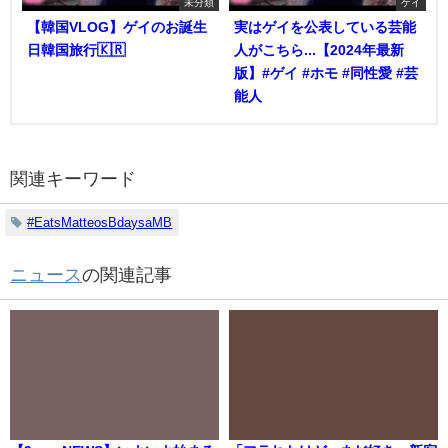
未分類
ゲイ
【韓国VLOG】ゲイのお誕生
実はゲイを公表している芸能
日韓国旅行🇰🇷
人がこちら...【2024年最新
版】#ゲイ #ホモ #同性愛 #芸
能人
関連キーワード
#EatsMatteosBdaysaMB
ニュース
の関連記事