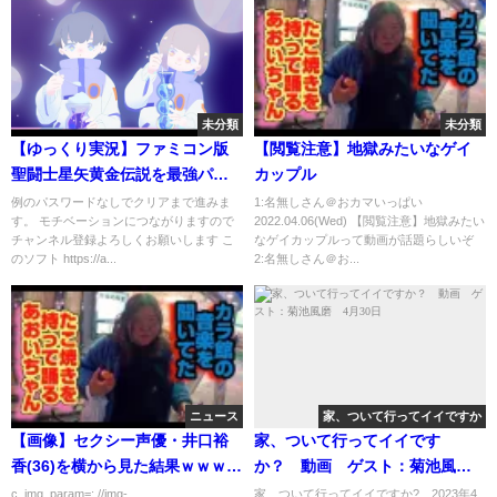
未分類
未分類
【ゆっくり実況】ファミコン版
【閲覧注意】地獄みたいなゲイ
聖闘士星矢黄金伝説を最強パス
カップル
なしで完全攻略
例のパスワードなしでクリアまで進みま
1:名無しさん＠おカマいっぱい
す。 モチベーションにつながりますので
2022.04.06(Wed) 【閲覧注意】地獄みたい
チャンネル登録よろしくお願いします こ
なゲイカップルって動画が話題らしいぞ
のソフト https://a...
2:名無しさん＠お...
ニュース
家、ついて行ってイイですか
【画像】セクシー声優・井口裕
家、ついて行ってイイです
香(36)を横から見た結果ｗｗｗｗ
か？ 動画 ゲスト：菊池風
ｗ
磨 4月30日
c_img_param=; //img-
家、ついて行ってイイですか? 2023年4