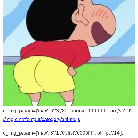
c_img_param=['max','6','3','80','normal','FFFFFF','on','sp','9'];
//img-c.net/output/category/anime.js
c_img_param=['max','3','1','0','list','0009FF','off','pc','14'];