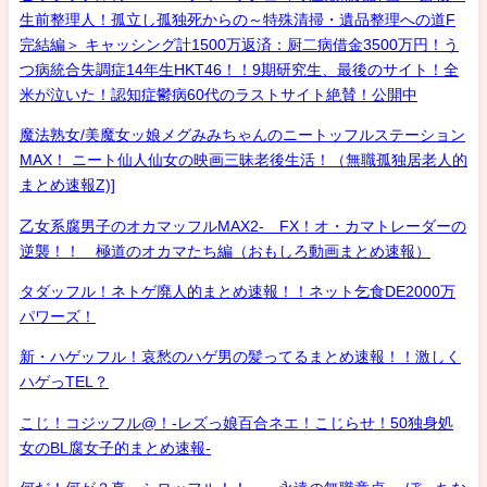
生前整理人！孤立し孤独死からの～特殊清掃・遺品整理への道F
完結編＞ キャッシング計1500万返済：厨二病借金3500万円！う
つ病統合失調症14年生HKT46！！9期研究生、最後のサイト！全
米が泣いた！認知症鬱病60代のラストサイト絶賛！公開中
魔法熟女/美魔女ッ娘メグみみちゃんのニートッフルステーション
MAX！ ニート仙人仙女の映画三昧老後生活！（無職孤独居老人的
まとめ速報Z)]
乙女系腐男子のオカマッフルMAX2- FX！オ・カマトレーダーの
逆襲！！ 極道のオカマたち編（おもしろ動画まとめ速報）
タダッフル！ネトゲ廃人的まとめ速報！！ネット乞食DE2000万
パワーズ！
新・ハゲッフル！哀愁のハゲ男の髪ってるまとめ速報！！激しく
ハゲっTEL？
こじ！コジッフル@！-レズっ娘百合ネエ！こじらせ！50独身処
女のBL腐女子的まとめ速報-