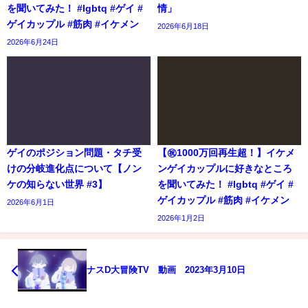
を聞いてみた！ #lgbtq #ゲイ #
情」
ゲイカップル #筋肉 #イケメン
2026年6月18日
2026年6月24日
ゲイのポジション問題・タチ受
【㊗️1000万回再生超！】イケメ
けの分岐進化点について【ノン
ンゲイカップルに好きなところ
ケの知らない世界 #3】
を聞いてみた！ #lgbtq #ゲイ #
ゲイカップル #筋肉 #イケメン
2026年6月1日
2026年1月2日
ナスD大冒険TV 動画 2023年3月10日