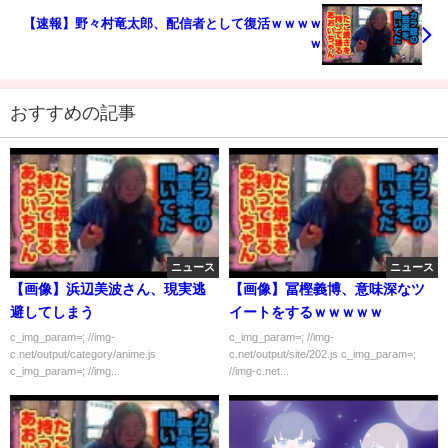
【速報】野々村竜太郎、配信者として復活ｗｗｗｗ
ｗ
おすすめの記事
ニュース
ニュース
【画像】浜辺美波さん、現実逃
【画像】冨樫義博、意味深なツ
避してしまう
イートをするｗｗｗｗｗ
c_img_param=; //img-
c_img_param=; //img-
c.net/output/category/anime.js
c.net/output/site/202.js c_img_param=;
c_img_param=; //img...
//img-c.net...