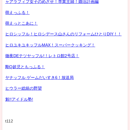
ャアラフィフ女子のめざせ！専業主婦！婚活計画編
萌えっふる！
萌えっとこあに！
ヒロシッフル！ヒロシデース山さんのリフォームひとりDIY！！
ヒロユキユキッフルMAX！スーパークッキング！
徹夜DEテツヤッフル!！レトロ館2号店！
剛Q超児ともっふる！
ヤナッフル ゲームだいすき6！放送局
ヒウラー総統の野望
魁!!アイドル塾!
t112