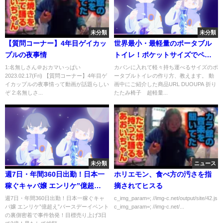
未分類
未分類
【質問コーナー】4年目ゲイカッ
世界最小・最軽量のポータブル
プルの夜事情
トイレ！ポケットサイズでペッ
トボトルより軽い！女性も安
1:名無しさん＠おカマいっぱい
カバンに入れて軽々持ち運べるサイズのポ
2023.02.17(Fri) 【質問コーナー】4年目ゲ
ータブルトイレの作り方、教えます。 動
心、大対応！登山に、車中泊
イカップルの夜事情って動画が話題らしい
画中にご紹介した商品URL DUOUPA 折り
に、災害用に。
ぞ 2:名無しさ...
たたみ椅子 超軽量...
未分類
ニュース
週7日・年間360日出勤！日本一
ホリエモン、食べ方の汚さを指
稼ぐキャバ嬢 エンリケ”億超
摘されてヒスる
え”バースデーイベントの裏側密
週7日・年間360日出勤！日本一稼ぐキャ
c_img_param=; //img-c.net/output/site/42.js
バ嬢 エンリケ”億超え”バースデーイベント
c_img_param=; //img-c.net/...
着で事件勃発！目標売り上げ3日
の裏側密着で事件勃発！目標売り上げ3日
で3億！果たして総額は？『給与