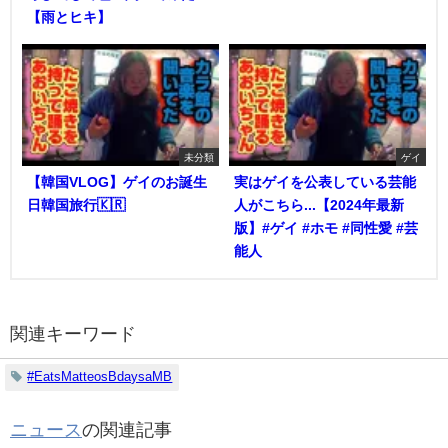
【雨とヒキ】
未分類
ゲイ
【韓国VLOG】ゲイのお誕生
実はゲイを公表している芸能
日韓国旅行🇰🇷
人がこちら...【2024年最新
版】#ゲイ #ホモ #同性愛 #芸
能人
関連キーワード
#EatsMatteosBdaysaMB
ニュース
の関連記事