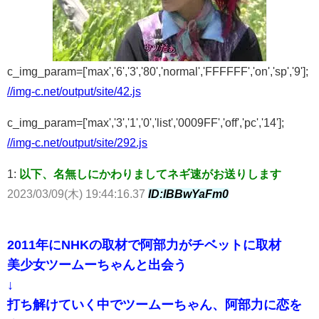
c_img_param=['max','6','3','80','normal','FFFFFF','on','sp','9'];
//img-c.net/output/site/42.js
c_img_param=['max','3','1','0','list','0009FF','off','pc','14'];
//img-c.net/output/site/292.js
1:
以下、名無しにかわりましてネギ速がお送りします
2023/03/09(木) 19:44:16.37
ID:lBBwYaFm0
2011年にNHKの取材で阿部力がチベットに取材
美少女ツームーちゃんと出会う
↓
打ち解けていく中でツームーちゃん、阿部力に恋を