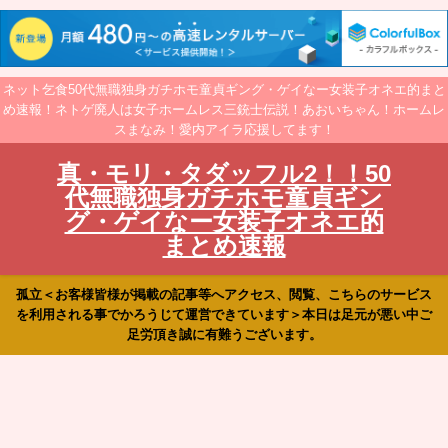
ネット乞食50代無職独身ガチホモ童貞ギング・ゲイなー女装子オネエ的まと
め速報！ネトゲ廃人は女子ホームレス三銃士伝説！あおいちゃん！ホームレ
スまなみ！愛内アイラ応援してます！
真・モリ・タダッフル2！！50
代無職独身ガチホモ童貞ギン
グ・ゲイなー女装子オネエ的
まとめ速報
孤立＜お客様皆様が掲載の記事等へアクセス、閲覧、こちらのサービス
を利用される事でかろうじて運営できています＞本日は足元が悪い中ご
足労頂き誠に有難うございます。