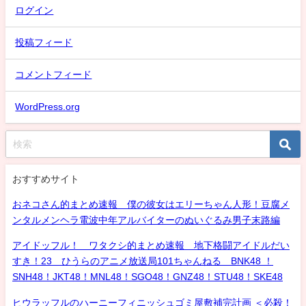
ログイン
投稿フィード
コメントフィード
WordPress.org
おすすめサイト
おネコさん的まとめ速報 僕の彼女はエリーちゃん人形！豆腐メ
ンタルメンヘラ電波中年アルバイターのぬいぐるみ男子末路編
アイドッフル！ ワタクシ的まとめ速報 地下格闘アイドルだい
すき！23 ひうらのアニメ放送局101ちゃんねる BNK48 ！
SNH48！JKT48！MNL48！SGO48！GNZ48！STU48！SKE48
ヒウラッフルのハーニーフィニッシュゴミ屋敷補完計画 ＜必殺！