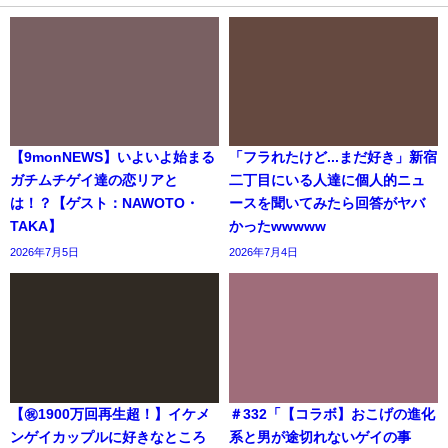
【9monNEWS】いよいよ始まる
「フラれたけど...まだ好き」新宿
ガチムチゲイ達の恋リアと
二丁目にいる人達に個人的ニュ
は！？【ゲスト：NAWOTO・
ースを聞いてみたら回答がヤバ
TAKA】
かったwwwww
2026年7月5日
2026年7月4日
【㊗️1900万回再生超！】イケメ
＃332「【コラボ】おこげの進化
ンゲイカップルに好きなところ
系と男が途切れないゲイの事