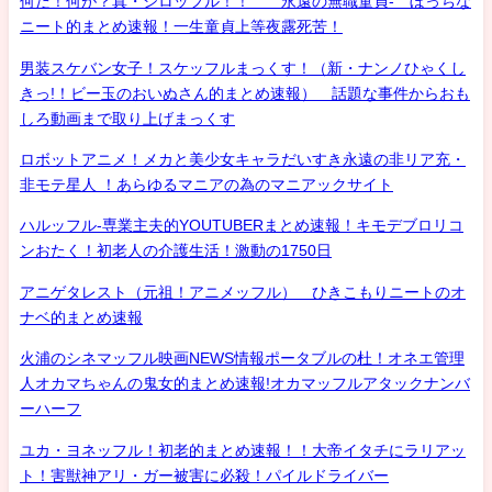
何だ！何が？真・シロッフル！！ 永遠の無職童貞- ぼっちな
ニート的まとめ速報！一生童貞上等夜露死苦！
男装スケバン女子！スケッフルまっくす！（新・ナンノひゃくし
きっ!！ビー玉のおいぬさん的まとめ速報） 話題な事件からおも
しろ動画まで取り上げまっくす
ロボットアニメ！メカと美少女キャラだいすき永遠の非リア充・
非モテ星人 ！あらゆるマニアの為のマニアックサイト
ハルッフル-専業主夫的YOUTUBERまとめ速報！キモデブロリコ
ンおたく！初老人の介護生活！激動の1750日
アニゲタレスト（元祖！アニメッフル） ひきこもりニートのオ
ナベ的まとめ速報
火浦のシネマッフル映画NEWS情報ポータブルの杜！オネエ管理
人オカマちゃんの鬼女的まとめ速報!オカマッフルアタックナンバ
ーハーフ
ユカ・ヨネッフル！初老的まとめ速報！！大帝イタチにラリアッ
ト！害獣神アリ・ガー被害に必殺！パイルドライバー