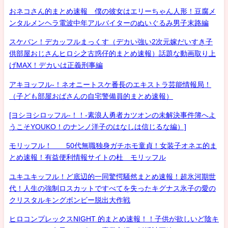
おネコさん的まとめ速報 僕の彼女はエリーちゃん人形！豆腐メ
ンタルメンヘラ電波中年アルバイターのぬいぐるみ男子末路編
スケバン！デカッフルまっくす（デカい強い2次元嫁だいすき子
供部屋おじさんヒロシ之古惑仔的まとめ速報）話題な動画取り上
げMAX！デカいは正義刑事編
アキヨッフル-！ネオニートスケ番長のエキストラ芸能情報局！
（子ども部屋おばさんの自宅警備員的まとめ速報）
[ヨシヨシロッフル-！！-素浪人勇者カツオンの未解決事件簿へよ
うこそYOUKO！のナンノ洋子のはなしは信じるな編）]
モリッフル！ 50代無職独身ガチホモ童貞！女装子オネエ的ま
とめ速報！有益便利情報サイトの杜 モリッフル
ユキユキッフル！ど底辺的一同驚愕騒然まとめ速報！超氷河期世
代！人生の強制ロスカットですべてを失ったキグナス氷子の愛の
クリスタルキングボンビー脱出大作戦
ヒロコンプレックスNIGHT 的まとめ速報！！子供が欲しいど陰キ