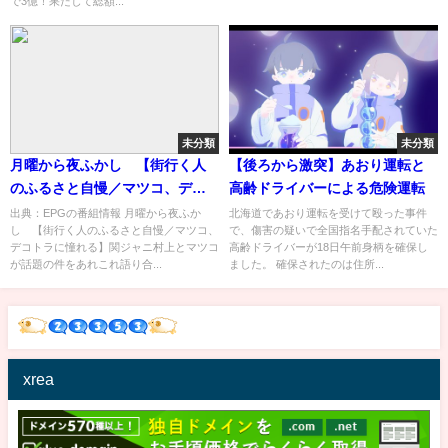
で3億！果たして総額...
明細』 毎週日曜よる24時放送中
未分類
未分類
月曜から夜ふかし 【街行く人
【後ろから激突】あおり運転と
のふるさと自慢／マツコ、デコ
高齢ドライバーによる危険運転
トラに憧れる】[字]…の番組内容
出典：EPGの番組情報 月曜から夜ふか
北海道であおり運転を受けて殴った事件
し 【街行く人のふるさと自慢／マツコ、
で、傷害の疑いで全国指名手配されていた
解析まとめ
デコトラに憧れる】関ジャニ村上とマツコ
高齢ドライバーが18日午前身柄を確保し
が話題の件をあれこれ語り合...
ました。 確保されたのは住所...
xrea