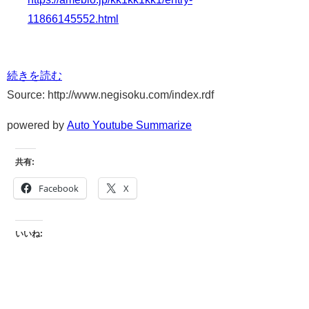
11866145552.html
続きを読む
Source: http://www.negisoku.com/index.rdf
powered by
Auto Youtube Summarize
共有:
Facebook
X
いいね: