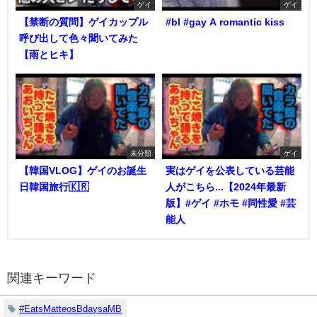
ゲイ
ゲイ
【禁断の質問】ゲイカップル
#bl #gay A romantic kiss
呼び出して色々聞いてみた
【雨とヒキ】
未分類
ゲイ
【韓国VLOG】ゲイのお誕生
実はゲイを公表している芸能
日韓国旅行🇰🇷
人がこちら...【2024年最新
版】#ゲイ #ホモ #同性愛 #芸
能人
関連キーワード
#EatsMatteosBdaysaMB