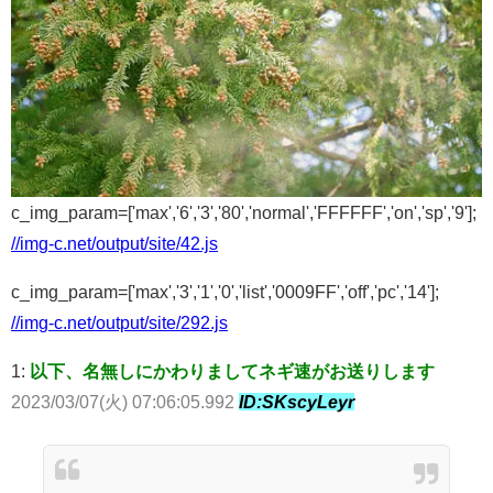
c_img_param=['max','6','3','80','normal','FFFFFF','on','sp','9'];
//img-c.net/output/site/42.js
c_img_param=['max','3','1','0','list','0009FF','off','pc','14'];
//img-c.net/output/site/292.js
1:
以下、名無しにかわりましてネギ速がお送りします
2023/03/07(火) 07:06:05.992
ID:SKscyLeyr