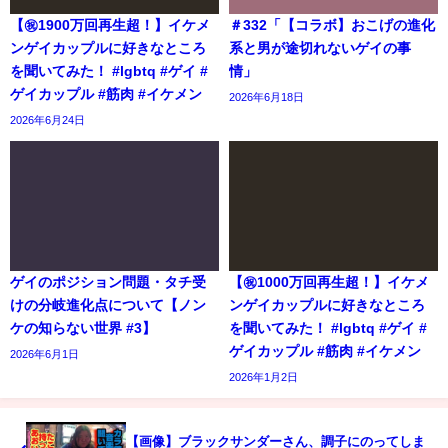
【㊗️1900万回再生超！】イケメ
＃332「【コラボ】おこげの進化
ンゲイカップルに好きなところ
系と男が途切れないゲイの事
を聞いてみた！ #lgbtq #ゲイ #
情」
ゲイカップル #筋肉 #イケメン
2026年6月18日
2026年6月24日
ゲイのポジション問題・タチ受
【㊗️1000万回再生超！】イケメ
けの分岐進化点について【ノン
ンゲイカップルに好きなところ
ケの知らない世界 #3】
を聞いてみた！ #lgbtq #ゲイ #
ゲイカップル #筋肉 #イケメン
2026年6月1日
2026年1月2日
【画像】ブラックサンダーさん、調子にのってしま