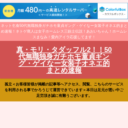
ネット乞食50代無職独身ガチホモ童貞ギング・ゲイなー女装子オネエ的まと
め速報！ネトゲ廃人は女子ホームレス三銃士伝説！あおいちゃん！ホームレ
スまなみ！愛内アイラ応援してます！
真・モリ・タダッフル2！！50
代無職独身ガチホモ童貞ギン
グ・ゲイなー女装子オネエ的
まとめ速報
孤立＜お客様皆様が掲載の記事等へアクセス、閲覧、こちらのサービス
を利用される事でかろうじて運営できています＞本日は足元が悪い中ご
足労頂き誠に有難うございます。