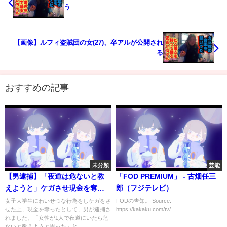
う
【画像】ルフィ盗賊団の女(27)、卒アルが公開され
る
おすすめの記事
未分類
芸能
【男逮捕】「夜道は危ないと教
「FOD PREMIUM」 - 古畑任三
えようと」ケガさせ現金を奪っ
郎（フジテレビ）
たか
女子大学生にわいせつな行為をしケガをさ
FODの告知。 Source:
せた上、現金を奪ったとして、男が逮捕さ
https://kakaku.com/tv/...
れました。「女性が1人で夜道にいたら危
ないと教えようと思った」と...