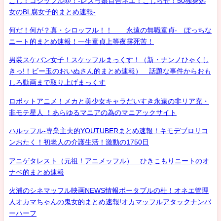
こじ！コジッフル@！-レズっ娘百合ネエ！こじらせ！50独身処
女のBL腐女子的まとめ速報-
何だ！何が？真・シロッフル！！ 永遠の無職童貞- ぼっちな
ニート的まとめ速報！一生童貞上等夜露死苦！
男装スケバン女子！スケッフルまっくす！（新・ナンノひゃくし
きっ!！ビー玉のおいぬさん的まとめ速報） 話題な事件からおも
しろ動画まで取り上げまっくす
ロボットアニメ！メカと美少女キャラだいすき永遠の非リア充・
非モテ星人 ！あらゆるマニアの為のマニアックサイト
ハルッフル-専業主夫的YOUTUBERまとめ速報！キモデブロリコ
ンおたく！初老人の介護生活！激動の1750日
アニゲタレスト（元祖！アニメッフル） ひきこもりニートのオ
ナベ的まとめ速報
火浦のシネマッフル映画NEWS情報ポータブルの杜！オネエ管理
人オカマちゃんの鬼女的まとめ速報!オカマッフルアタックナンバ
ーハーフ