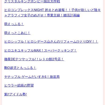
クリスタルキングボンビー脱出大作戦
ヒロコンプレックスNIGHT 的まとめ速報！！子供が欲しいど陰キ
ャアラフィフ女子のめざせ！専業主婦！婚活計画編
萌えっふる！
萌えっとこあに！
ヒロシッフル！ヒロシデース山さんのリフォームひとりDIY！！
ヒロユキユキッフルMAX！スーパークッキング！
徹夜DEテツヤッフル!！レトロ館2号店！
剛Q超児ともっふる！
ヤナッフル ゲームだいすき6！放送局
ヒウラー総統の野望
魁!!アイドル塾!