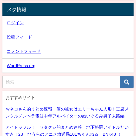
メタ情報
ログイン
投稿フィード
コメントフィード
WordPress.org
おすすめサイト
おネコさん的まとめ速報 僕の彼女はエリーちゃん人形！豆腐メ
ンタルメンヘラ電波中年アルバイターのぬいぐるみ男子末路編
アイドッフル！ ワタクシ的まとめ速報 地下格闘アイドルだい
すき！23 ひうらのアニメ放送局101ちゃんねる BNK48 ！