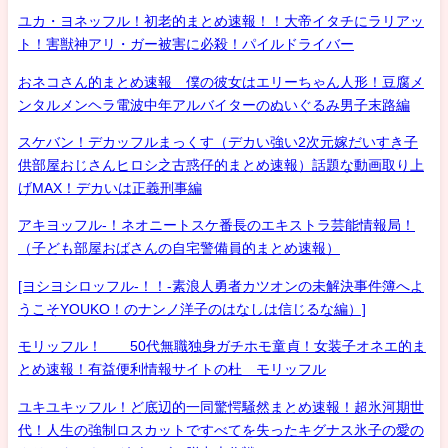
ユカ・ヨネッフル！初老的まとめ速報！！大帝イタチにラリアッ
ト！害獣神アリ・ガー被害に必殺！パイルドライバー
おネコさん的まとめ速報 僕の彼女はエリーちゃん人形！豆腐メ
ンタルメンヘラ電波中年アルバイターのぬいぐるみ男子末路編
スケバン！デカッフルまっくす（デカい強い2次元嫁だいすき子
供部屋おじさんヒロシ之古惑仔的まとめ速報）話題な動画取り上
げMAX！デカいは正義刑事編
アキヨッフル-！ネオニートスケ番長のエキストラ芸能情報局！
（子ども部屋おばさんの自宅警備員的まとめ速報）
[ヨシヨシロッフル-！！-素浪人勇者カツオンの未解決事件簿へよ
うこそYOUKO！のナンノ洋子のはなしは信じるな編）]
モリッフル！ 50代無職独身ガチホモ童貞！女装子オネエ的ま
とめ速報！有益便利情報サイトの杜 モリッフル
ユキユキッフル！ど底辺的一同驚愕騒然まとめ速報！超氷河期世
代！人生の強制ロスカットですべてを失ったキグナス氷子の愛の