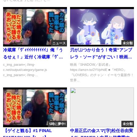
ニュース
未分類
冷蔵庫「ｳﾞｨｲｲｲｲｲｲｲｲｲ」俺「う
刃がぶつかり合う！奇策“アンブ
るせぇ！」近付く冷蔵庫「ｳﾞ
レラ・ソード”がすごい！映画
…」
『SHADOW／影武者』本編映像
c_img_param=; //img-
映画『SHADOW／影武者』
c.net/output/category/game.js
https://amzn.to/2YVpHdE ■『HERO』
c_img_param=; //img-...
『LOVERS』のチャン・イーモウ最新作！
世界...
5時に夢中!
未分類
【ゲイと観る】#1 FINAL
中居正広の金スマ[字]松任谷由実