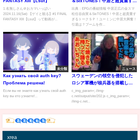
FANTASY XIII【Lsut】
＆SixTONES！中居と超貴重すぎ
るトークＳＰ！…の番組内容解
1:名無しさん＠おカマいっぱい
出典：EPGの番組情報 中居正広の金スマ
2024.11.16(Sat) 【ゲイと観る】#1 FINAL
松任谷由実＆SixTONES！中居と超貴重す
析まとめ
FANTASY XIII【Lsut】って動画が...
ぎるトークＳＰ！ユーミンに中居大興奮！
引退は？ブームを作...
未分類
ニュース
Как узнать свой auth key?
スウェーデンの領空を侵犯した
Проблема решена!
ロシア軍機が核兵器を搭載して
いた！！！！！
Если вы не знаете как узнать свой auth
c_img_param=; //img-
key вы ето узнаете!...
c.net/output/site/202.js c_img_param=;
//img-c.net...
xrea