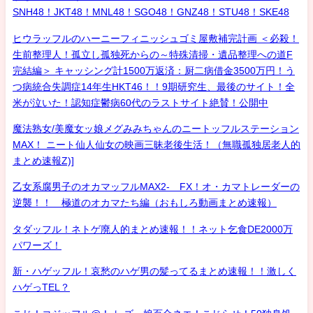
SNH48！JKT48！MNL48！SGO48！GNZ48！STU48！SKE48
ヒウラッフルのハーニーフィニッシュゴミ屋敷補完計画 ＜必殺！
生前整理人！孤立し孤独死からの～特殊清掃・遺品整理への道F
完結編＞ キャッシング計1500万返済：厨二病借金3500万円！う
つ病統合失調症14年生HKT46！！9期研究生、最後のサイト！全
米が泣いた！認知症鬱病60代のラストサイト絶賛！公開中
魔法熟女/美魔女ッ娘メグみみちゃんのニートッフルステーション
MAX！ ニート仙人仙女の映画三昧老後生活！（無職孤独居老人的
まとめ速報Z)]
乙女系腐男子のオカマッフルMAX2- FX！オ・カマトレーダーの
逆襲！！ 極道のオカマたち編（おもしろ動画まとめ速報）
タダッフル！ネトゲ廃人的まとめ速報！！ネット乞食DE2000万
パワーズ！
新・ハゲッフル！哀愁のハゲ男の髪ってるまとめ速報！！激しく
ハゲっTEL？