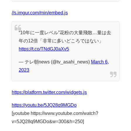
//s.imgur.com/min/embed.js
“10年に一度レベル”花粉の大量飛散…量は去
年の12倍「非常に多いどころではない」
https://t.co/TNdGJ0aXv5
— テレ朝news (@tv_asahi_news)
March 6,
2023
https://platform.twitter.com/widgets.js
https://youtu.be/5JQ28q9MGDo
[youtube https://www.youtube.com/watch?
v=5JQ28q9MGDo&w=300&h=250]