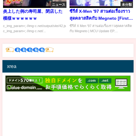
ニュース
未分類
炎上した例の寿司屋、閉店した
ซีรีส์ X-Men '97 สานต่อเรื่องราว
模様ｗｗｗｗｗｗ
สุดคลาสสิคกับ Megneto [First
Look] | MCU Update EP.103
c_img_param=; //img-c.net/output/site/42.js
ซีรีส์ X Men '97 สานต่อเรื่องราวสุดคลาสสิค
c_img_param=; //img-c.net/...
กับ Megneto | MCU Update EP....
xrea