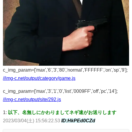
c_img_param=['max','6','3','80','normal','FFFFFF','on','sp','9'];
//img-c.net/output/category/game.js
c_img_param=['max','3','1','0','list','0009FF','off','pc','14'];
//img-c.net/output/site/292.js
1:
以下、名無しにかわりましてネギ速がお送りします
2023/03/04(土) 15:56:22.53
ID:HkPEd0CZd