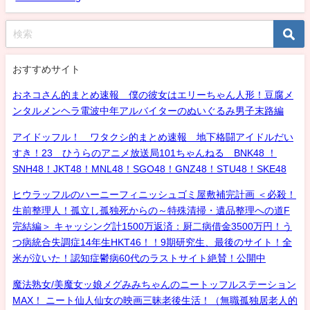
おすすめサイト
おネコさん的まとめ速報 僕の彼女はエリーちゃん人形！豆腐メ
ンタルメンヘラ電波中年アルバイターのぬいぐるみ男子末路編
アイドッフル！ ワタクシ的まとめ速報 地下格闘アイドルだい
すき！23 ひうらのアニメ放送局101ちゃんねる BNK48 ！
SNH48！JKT48！MNL48！SGO48！GNZ48！STU48！SKE48
ヒウラッフルのハーニーフィニッシュゴミ屋敷補完計画 ＜必殺！
生前整理人！孤立し孤独死からの～特殊清掃・遺品整理への道F
完結編＞ キャッシング計1500万返済：厨二病借金3500万円！う
つ病統合失調症14年生HKT46！！9期研究生、最後のサイト！全
米が泣いた！認知症鬱病60代のラストサイト絶賛！公開中
魔法熟女/美魔女ッ娘メグみみちゃんのニートッフルステーション
MAX！ ニート仙人仙女の映画三昧老後生活！（無職孤独居老人的