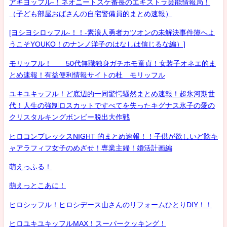
アキヨッフル-！ネオニートスケ番長のエキストラ芸能情報局！
（子ども部屋おばさんの自宅警備員的まとめ速報）
[ヨシヨシロッフル-！！-素浪人勇者カツオンの未解決事件簿へよ
うこそYOUKO！のナンノ洋子のはなしは信じるな編）]
モリッフル！ 50代無職独身ガチホモ童貞！女装子オネエ的ま
とめ速報！有益便利情報サイトの杜 モリッフル
ユキユキッフル！ど底辺的一同驚愕騒然まとめ速報！超氷河期世
代！人生の強制ロスカットですべてを失ったキグナス氷子の愛の
クリスタルキングボンビー脱出大作戦
ヒロコンプレックスNIGHT 的まとめ速報！！子供が欲しいど陰キ
ャアラフィフ女子のめざせ！専業主婦！婚活計画編
萌えっふる！
萌えっとこあに！
ヒロシッフル！ヒロシデース山さんのリフォームひとりDIY！！
ヒロユキユキッフルMAX！スーパークッキング！