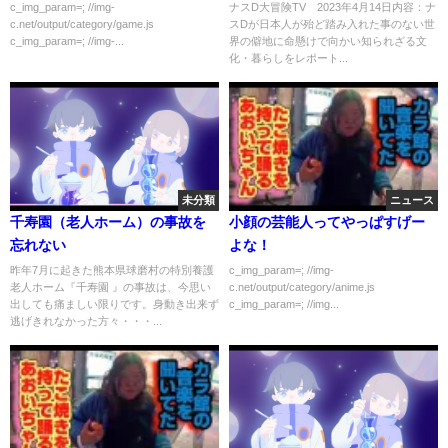
ｗｗｗｗｗ
c_img_param=; //img-
ナスD大冒険TV 2023年4月14日内容：ナ
c.net/output/category/game.js
スDが日本人が殆ど踏み入れた事のない世
c_img_param=; //img-...
界の僻地に命懸けで向かい知られざる文
化・暮らしをレポート...
未分類
ニュース
千寿園（老人ホーム）の事故を
小顔の芸能人ってやっぱすげー
忘れない
よな！
昨年7月に起きた熊本県球磨村の特別養護
c_img_param=; //img-
老人ホーム『千寿園 』の事故は、今思い
c.net/output/category/anime.js
出しても痛ましい限りです。身動き出来ず
c_img_param=; //img...
逃げきれなかった方々・・・...