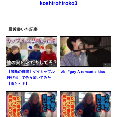
koshirohiroko3
最近書いた記事
ゲイ
ゲイ
【禁断の質問】ゲイカップル
#bl #gay A romantic kiss
呼び出して色々聞いてみた
【雨とヒキ】