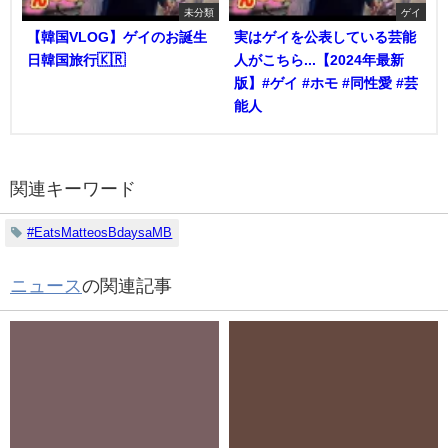
未分類
ゲイ
【韓国VLOG】ゲイのお誕生
実はゲイを公表している芸能
日韓国旅行🇰🇷
人がこちら...【2024年最新
版】#ゲイ #ホモ #同性愛 #芸
能人
関連キーワード
#EatsMatteosBdaysaMB
ニュース
の関連記事