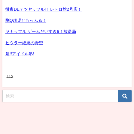
徹夜DEテツヤッフル!！レトロ館2号店！
剛Q超児ともっふる！
ヤナッフル ゲームだいすき6！放送局
ヒウラー総統の野望
魁!!アイドル塾!
t112