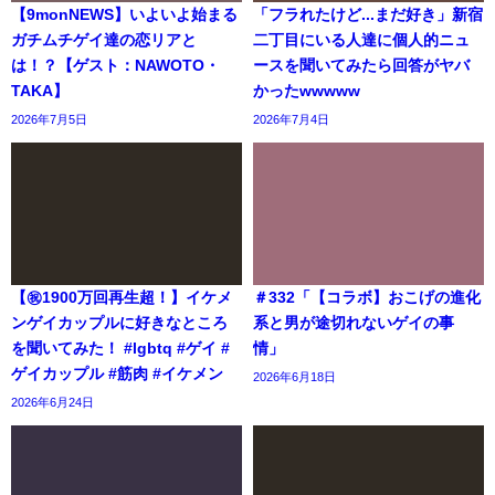
【9monNEWS】いよいよ始まる
「フラれたけど...まだ好き」新宿
ガチムチゲイ達の恋リアと
二丁目にいる人達に個人的ニュ
は！？【ゲスト：NAWOTO・
ースを聞いてみたら回答がヤバ
TAKA】
かったwwwww
2026年7月5日
2026年7月4日
【㊗️1900万回再生超！】イケメ
＃332「【コラボ】おこげの進化
ンゲイカップルに好きなところ
系と男が途切れないゲイの事
を聞いてみた！ #lgbtq #ゲイ #
情」
ゲイカップル #筋肉 #イケメン
2026年6月18日
2026年6月24日