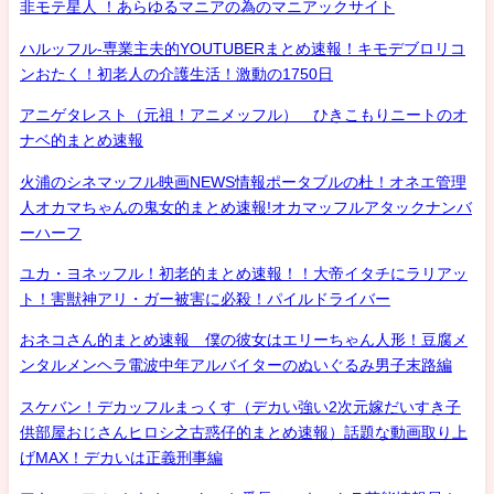
非モテ星人 ！あらゆるマニアの為のマニアックサイト
ハルッフル-専業主夫的YOUTUBERまとめ速報！キモデブロリコ
ンおたく！初老人の介護生活！激動の1750日
アニゲタレスト（元祖！アニメッフル） ひきこもりニートのオ
ナベ的まとめ速報
火浦のシネマッフル映画NEWS情報ポータブルの杜！オネエ管理
人オカマちゃんの鬼女的まとめ速報!オカマッフルアタックナンバ
ーハーフ
ユカ・ヨネッフル！初老的まとめ速報！！大帝イタチにラリアッ
ト！害獣神アリ・ガー被害に必殺！パイルドライバー
おネコさん的まとめ速報 僕の彼女はエリーちゃん人形！豆腐メ
ンタルメンヘラ電波中年アルバイターのぬいぐるみ男子末路編
スケバン！デカッフルまっくす（デカい強い2次元嫁だいすき子
供部屋おじさんヒロシ之古惑仔的まとめ速報）話題な動画取り上
げMAX！デカいは正義刑事編