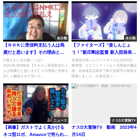
未分類
未分類
【ＮＨＫに受信料支払う人は馬
【ファイターズ】“楽しんじょ
鹿だと思います】その理由と対
う！”新庄剛志監督 新入団発表で
策を詳しく解説させて頂いてお
BIGBOSS流の激励 (21/12/06
1:廃人さん＠お腹いっぱい
北海道日本ハムファイターズは12月5日、
2024.06.26(Wed) 【ＮＨＫに受信料支払う
新球場、エスコンフィールド北海道の建設
ります。について
21:20)
人は馬鹿だと思います】その理由と対策を
地、北海道北広島市で新入団選手の発表を
詳しく解説させて頂いて...
開催しました。記者会見に...
ニュース
ナスD大冒険TV
【画像】ガストでよく見かける
ナスD大冒険TV 動画 2023年4
ネコ型ロボ、Amazonで売られる
月14日