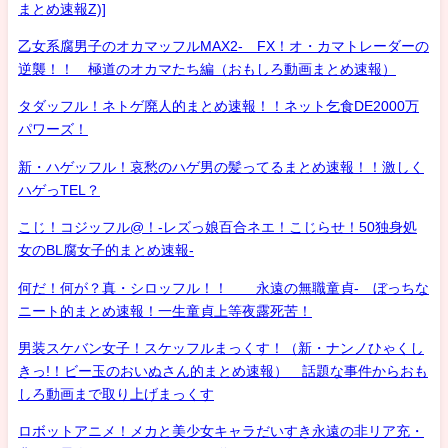
まとめ速報Z)]
乙女系腐男子のオカマッフルMAX2- FX！オ・カマトレーダーの
逆襲！！ 極道のオカマたち編（おもしろ動画まとめ速報）
タダッフル！ネトゲ廃人的まとめ速報！！ネット乞食DE2000万
パワーズ！
新・ハゲッフル！哀愁のハゲ男の髪ってるまとめ速報！！激しく
ハゲっTEL？
こじ！コジッフル@！-レズっ娘百合ネエ！こじらせ！50独身処
女のBL腐女子的まとめ速報-
何だ！何が？真・シロッフル！！ 永遠の無職童貞- ぼっちな
ニート的まとめ速報！一生童貞上等夜露死苦！
男装スケバン女子！スケッフルまっくす！（新・ナンノひゃくし
きっ!！ビー玉のおいぬさん的まとめ速報） 話題な事件からおも
しろ動画まで取り上げまっくす
ロボットアニメ！メカと美少女キャラだいすき永遠の非リア充・