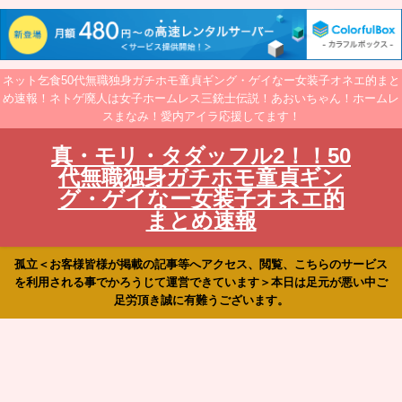
ネット乞食50代無職独身ガチホモ童貞ギング・ゲイなー女装子オネエ的まと
め速報！ネトゲ廃人は女子ホームレス三銃士伝説！あおいちゃん！ホームレ
スまなみ！愛内アイラ応援してます！
真・モリ・タダッフル2！！50
代無職独身ガチホモ童貞ギン
グ・ゲイなー女装子オネエ的
まとめ速報
孤立＜お客様皆様が掲載の記事等へアクセス、閲覧、こちらのサービス
を利用される事でかろうじて運営できています＞本日は足元が悪い中ご
足労頂き誠に有難うございます。