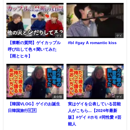
ゲイ
ゲイ
【禁断の質問】ゲイカップル
#bl #gay A romantic kiss
呼び出して色々聞いてみた
【雨とヒキ】
未分類
ゲイ
【韓国VLOG】ゲイのお誕生
実はゲイを公表している芸能
日韓国旅行🇰🇷
人がこちら...【2024年最新
版】#ゲイ #ホモ #同性愛 #芸
能人