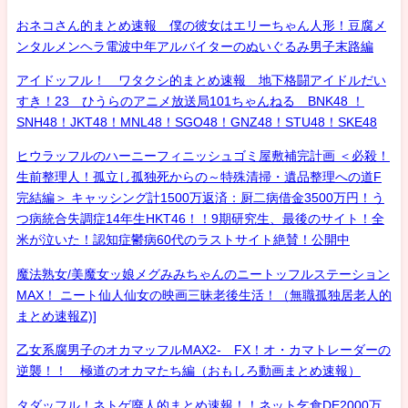
おネコさん的まとめ速報 僕の彼女はエリーちゃん人形！豆腐メ
ンタルメンヘラ電波中年アルバイターのぬいぐるみ男子末路編
アイドッフル！ ワタクシ的まとめ速報 地下格闘アイドルだい
すき！23 ひうらのアニメ放送局101ちゃんねる BNK48 ！
SNH48！JKT48！MNL48！SGO48！GNZ48！STU48！SKE48
ヒウラッフルのハーニーフィニッシュゴミ屋敷補完計画 ＜必殺！
生前整理人！孤立し孤独死からの～特殊清掃・遺品整理への道F
完結編＞ キャッシング計1500万返済：厨二病借金3500万円！う
つ病統合失調症14年生HKT46！！9期研究生、最後のサイト！全
米が泣いた！認知症鬱病60代のラストサイト絶賛！公開中
魔法熟女/美魔女ッ娘メグみみちゃんのニートッフルステーション
MAX！ ニート仙人仙女の映画三昧老後生活！（無職孤独居老人的
まとめ速報Z)]
乙女系腐男子のオカマッフルMAX2- FX！オ・カマトレーダーの
逆襲！！ 極道のオカマたち編（おもしろ動画まとめ速報）
タダッフル！ネトゲ廃人的まとめ速報！！ネット乞食DE2000万