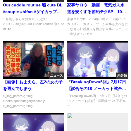
Our cuddle routine 🥰 cute BL
家事ヤロウ 動画 電気ガス水
#couple #blfan #ゲイカップル
道を安くする節約テクSP 10月
#同性カップル #lgbtq
29日
1:名無しさん＠おカマいっぱい
家事ヤロウ!!! 2024年10月29日内容：バ
2023.12.30(Sat) Our cuddle routine 🥰 cute
カリズム・カズレーザーが家事を完ぺきに
BL #c...
こなせる好感度夫を目指す家事バラエティ
ー出演者：バカリ...
ニュース
未分類
【画像】おまえら、左2の女の子
『BreakingDown5回』7月17日
を選んでしまう
【試合その18 ノーカット試合】
瓜田純士 vs 平石光一
c_img_param=; //img-
『BreakingDown5回』7月17日【試合その
c.net/output/category/anime.js
18 ノーカット試合】 瓜田純士 vs 平石光
c_img_param=; //img...
一...