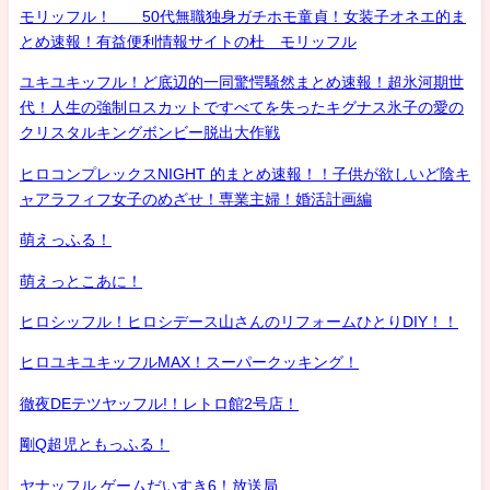
モリッフル！ 50代無職独身ガチホモ童貞！女装子オネエ的ま
とめ速報！有益便利情報サイトの杜 モリッフル
ユキユキッフル！ど底辺的一同驚愕騒然まとめ速報！超氷河期世
代！人生の強制ロスカットですべてを失ったキグナス氷子の愛の
クリスタルキングボンビー脱出大作戦
ヒロコンプレックスNIGHT 的まとめ速報！！子供が欲しいど陰キ
ャアラフィフ女子のめざせ！専業主婦！婚活計画編
萌えっふる！
萌えっとこあに！
ヒロシッフル！ヒロシデース山さんのリフォームひとりDIY！！
ヒロユキユキッフルMAX！スーパークッキング！
徹夜DEテツヤッフル!！レトロ館2号店！
剛Q超児ともっふる！
ヤナッフル ゲームだいすき6！放送局