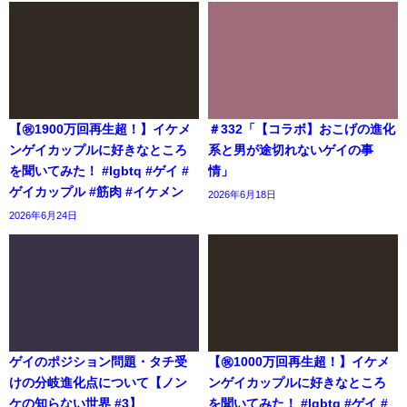
【㊗️1900万回再生超！】イケメ
＃332「【コラボ】おこげの進化
ンゲイカップルに好きなところ
系と男が途切れないゲイの事
を聞いてみた！ #lgbtq #ゲイ #
情」
ゲイカップル #筋肉 #イケメン
2026年6月18日
2026年6月24日
ゲイのポジション問題・タチ受
【㊗️1000万回再生超！】イケメ
けの分岐進化点について【ノン
ンゲイカップルに好きなところ
ケの知らない世界 #3】
を聞いてみた！ #lgbtq #ゲイ #