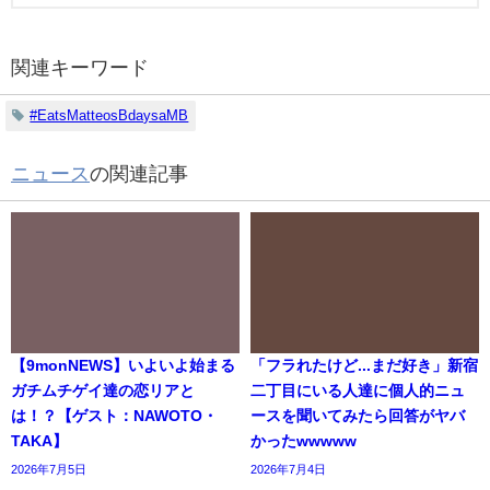
関連キーワード
#EatsMatteosBdaysaMB
ニュース
の関連記事
【9monNEWS】いよいよ始まる
「フラれたけど...まだ好き」新宿
ガチムチゲイ達の恋リアと
二丁目にいる人達に個人的ニュ
は！？【ゲスト：NAWOTO・
ースを聞いてみたら回答がヤバ
TAKA】
かったwwwww
2026年7月5日
2026年7月4日