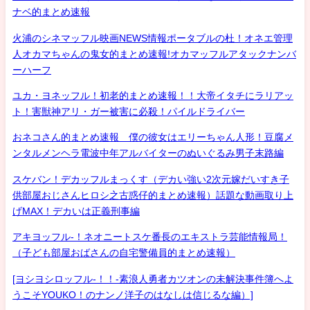
ナベ的まとめ速報
火浦のシネマッフル映画NEWS情報ポータブルの杜！オネエ管理
人オカマちゃんの鬼女的まとめ速報!オカマッフルアタックナンバ
ーハーフ
ユカ・ヨネッフル！初老的まとめ速報！！大帝イタチにラリアッ
ト！害獣神アリ・ガー被害に必殺！パイルドライバー
おネコさん的まとめ速報 僕の彼女はエリーちゃん人形！豆腐メ
ンタルメンヘラ電波中年アルバイターのぬいぐるみ男子末路編
スケバン！デカッフルまっくす（デカい強い2次元嫁だいすき子
供部屋おじさんヒロシ之古惑仔的まとめ速報）話題な動画取り上
げMAX！デカいは正義刑事編
アキヨッフル-！ネオニートスケ番長のエキストラ芸能情報局！
（子ども部屋おばさんの自宅警備員的まとめ速報）
[ヨシヨシロッフル-！！-素浪人勇者カツオンの未解決事件簿へよ
うこそYOUKO！のナンノ洋子のはなしは信じるな編）]