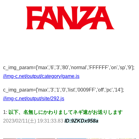
c_img_param=['max','6','3','80','normal','FFFFFF','on','sp','9'];
//img-c.net/output/category/game.js
c_img_param=['max','3','1','0','list','0009FF','off','pc','14'];
//img-c.net/output/site/292.js
1:
以下、名無しにかわりましてネギ速がお送りします
2023/02/11(土) 19:31:33.83
ID:9ZKDx958a