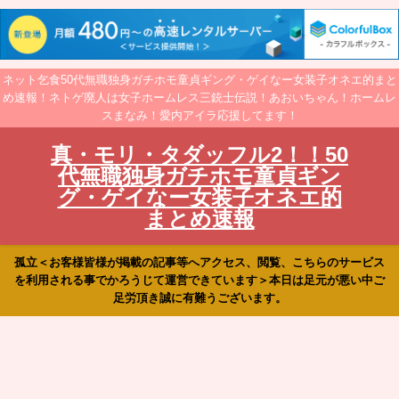
ネット乞食50代無職独身ガチホモ童貞ギング・ゲイなー女装子オネエ的まと
め速報！ネトゲ廃人は女子ホームレス三銃士伝説！あおいちゃん！ホームレ
スまなみ！愛内アイラ応援してます！
真・モリ・タダッフル2！！50
代無職独身ガチホモ童貞ギン
グ・ゲイなー女装子オネエ的
まとめ速報
孤立＜お客様皆様が掲載の記事等へアクセス、閲覧、こちらのサービス
を利用される事でかろうじて運営できています＞本日は足元が悪い中ご
足労頂き誠に有難うございます。