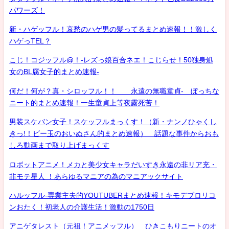
パワーズ！
新・ハゲッフル！哀愁のハゲ男の髪ってるまとめ速報！！激しく
ハゲっTEL？
こじ！コジッフル@！-レズっ娘百合ネエ！こじらせ！50独身処
女のBL腐女子的まとめ速報-
何だ！何が？真・シロッフル！！ 永遠の無職童貞- ぼっちな
ニート的まとめ速報！一生童貞上等夜露死苦！
男装スケバン女子！スケッフルまっくす！（新・ナンノひゃくし
きっ!！ビー玉のおいぬさん的まとめ速報） 話題な事件からおも
しろ動画まで取り上げまっくす
ロボットアニメ！メカと美少女キャラだいすき永遠の非リア充・
非モテ星人 ！あらゆるマニアの為のマニアックサイト
ハルッフル-専業主夫的YOUTUBERまとめ速報！キモデブロリコ
ンおたく！初老人の介護生活！激動の1750日
アニゲタレスト（元祖！アニメッフル） ひきこもりニートのオ