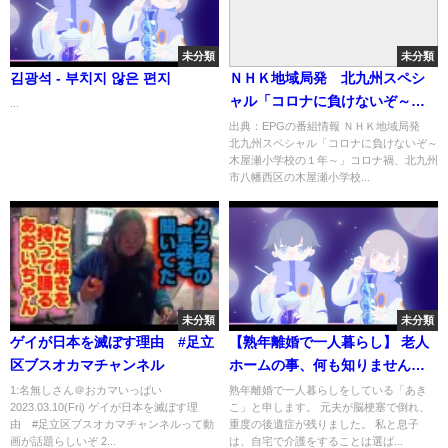
未分類
未分類
김광석 - 부치지 않은 편지
ＮＨＫ地域局発 北九州スペシ
ャル「コロナに負けないぞ～木
...
屋瀬小学校の１年～」[字]…の番
出典：EPGの番組情報 ＮＨＫ地域局発
北九州スペシャル「コロナに負けないぞ～
組内容解析まとめ
木屋瀬小学校の１年～」コロナ禍、北九州
市八幡西区の木屋瀬小学校...
未分類
未分類
ゲイが日本を滅ぼす理由 #足立
【熟年離婚で一人暮らし】 老人
区ブスオカマチャンネル
ホームの事、何も知りませんで
した。
1:名無しさん＠おカマいっぱい
熟年離婚で一人暮らしをしている「あき
2023.03.10(Fri) ゲイが日本を滅ぼす理
こ」と申します。 元夫が脳梗塞で倒れ、
由 #足立区ブスオカマチャンネルって動
重度の後遺症が残りました。 私と息子
画が話題らしいぞ 2...
は、自宅で介護をすることは選ば...