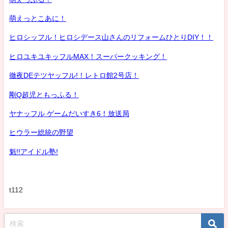
萌えっとこあに！
ヒロシッフル！ヒロシデース山さんのリフォームひとりDIY！！
ヒロユキユキッフルMAX！スーパークッキング！
徹夜DEテツヤッフル!！レトロ館2号店！
剛Q超児ともっふる！
ヤナッフル ゲームだいすき6！放送局
ヒウラー総統の野望
魁!!アイドル塾!
t112