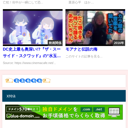
亡犯！街中が一瞬にして恐...
栗原心平 ほか....
映画関係
2016年
DC史上最も奥深い!?『ザ・スー
モアナと伝説の海
サイド・スクワッド』の“水玉キ
このサイトの記事を見る...
ャラ”ポルカドットマンに迫る
Source: https://www.cinemacafe.net/...
xrea