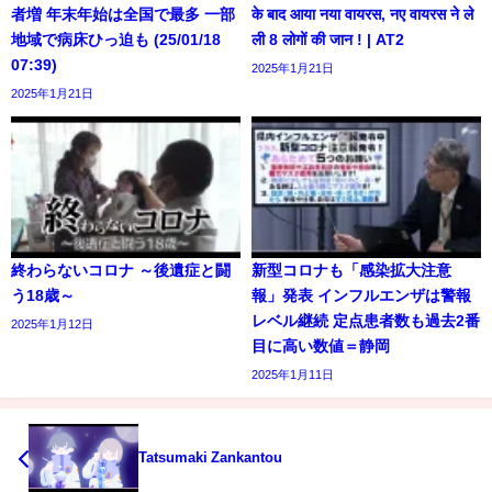
者増 年末年始は全国で最多 一部
के बाद आया नया वायरस, नए वायरस ने ले
地域で病床ひっ迫も (25/01/18
ली 8 लोगों की जान ! | AT2
07:39)
2025年1月21日
2025年1月21日
終わらないコロナ ～後遺症と闘
新型コロナも「感染拡大注意
う18歳～
報」発表 インフルエンザは警報
レベル継続 定点患者数も過去2番
2025年1月12日
目に高い数値＝静岡
2025年1月11日
Tatsumaki Zankantou