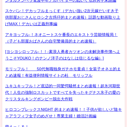
ンタルメンヘラ電波中年アルバイターのぬいぐるみ男子末路編
スケバン！デカッフルまっくす（デカい強い2次元嫁だいすき子
供部屋おじさんヒロシ之古惑仔的まとめ速報）話題な動画取り上
げMAX！デカいは正義刑事編
アキヨッフル-！ネオニートスケ番長のエキストラ芸能情報局！
（子ども部屋おばさんの自宅警備員的まとめ速報）
[ヨシヨシロッフル-！！-素浪人勇者カツオンの未解決事件簿へよ
うこそYOUKO！のナンノ洋子のはなしは信じるな編）]
モリッフル！ 50代無職独身ガチホモ童貞！女装子オネエ的ま
とめ速報！有益便利情報サイトの杜 モリッフル
ユキユキッフル！ど底辺的一同驚愕騒然まとめ速報！超氷河期世
代！人生の強制ロスカットですべてを失ったキグナス氷子の愛の
クリスタルキングボンビー脱出大作戦
ヒロコンプレックスNIGHT 的まとめ速報！！子供が欲しいど陰キ
ャアラフィフ女子のめざせ！専業主婦！婚活計画編
萌えっふる！