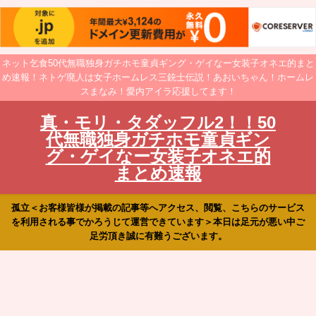
ネット乞食50代無職独身ガチホモ童貞ギング・ゲイなー女装子オネエ的まと
め速報！ネトゲ廃人は女子ホームレス三銃士伝説！あおいちゃん！ホームレ
スまなみ！愛内アイラ応援してます！
真・モリ・タダッフル2！！50
代無職独身ガチホモ童貞ギン
グ・ゲイなー女装子オネエ的
まとめ速報
孤立＜お客様皆様が掲載の記事等へアクセス、閲覧、こちらのサービス
を利用される事でかろうじて運営できています＞本日は足元が悪い中ご
足労頂き誠に有難うございます。