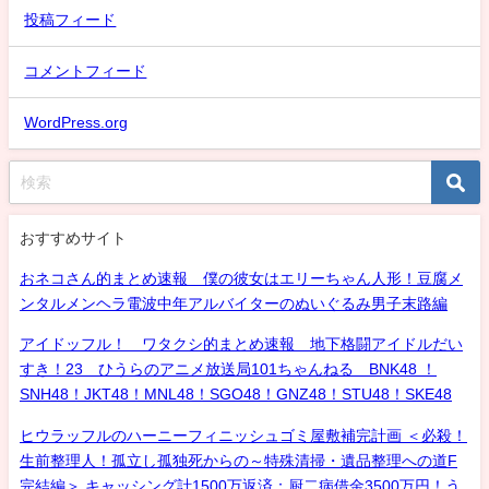
投稿フィード
コメントフィード
WordPress.org
おすすめサイト
おネコさん的まとめ速報 僕の彼女はエリーちゃん人形！豆腐メ
ンタルメンヘラ電波中年アルバイターのぬいぐるみ男子末路編
アイドッフル！ ワタクシ的まとめ速報 地下格闘アイドルだい
すき！23 ひうらのアニメ放送局101ちゃんねる BNK48 ！
SNH48！JKT48！MNL48！SGO48！GNZ48！STU48！SKE48
ヒウラッフルのハーニーフィニッシュゴミ屋敷補完計画 ＜必殺！
生前整理人！孤立し孤独死からの～特殊清掃・遺品整理への道F
完結編＞ キャッシング計1500万返済：厨二病借金3500万円！う