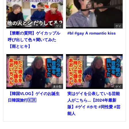
ゲイ
ゲイ
【禁断の質問】ゲイカップル
#bl #gay A romantic kiss
呼び出して色々聞いてみた
【雨とヒキ】
未分類
ゲイ
【韓国VLOG】ゲイのお誕生
実はゲイを公表している芸能
日韓国旅行🇰🇷
人がこちら...【2024年最新
版】#ゲイ #ホモ #同性愛 #芸
能人