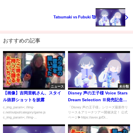
Tatsumaki vs Fubuki 🥰
おすすめの記事
ニュース
未分類
【画像】吉岡里帆さん、スタイ
Disney 声の王子様 Voice Stars
ル抜群ショットを披露
Dream Selection Ⅲ発売記念／
スペシャルメッセージ #8 仲田博
c_img_param=; //img-
「Disney 声の王子様」シリーズ最新作リ
c.net/output/category/game.js
リース＆アリーナツアー開催決定！ 公式
喜｜最新作CD発売中！
c_img_param=; //img-...
ページ▶https://avex.jp/Di...