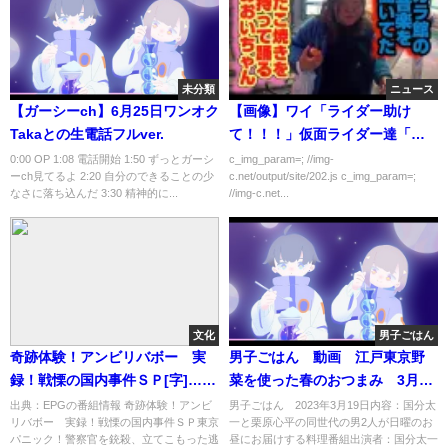
未分類
ニュース
【ガーシーch】6月25日ワンオク
【画像】ワイ「ライダー助け
Takaとの生電話フルver.
て！！！」仮面ライダー達「大
丈夫か！ワイくん！！」ｿﾞﾛｿﾞﾛ
0:00 OP 1:08 電話開始 1:50 ずっとガーシ
c_img_param=; //img-
ーch見てるよ 2:20 自分のできることの少
c.net/output/site/202.js c_img_param=;
なさに落ち込んだ 3:30 精神的に...
//img-c.net...
文化
男子ごはん
奇跡体験！アンビリバボー 実
男子ごはん 動画 江戸東京野
録！戦慄の国内事件ＳＰ[字]…の
菜を使った春のおつまみ 3月19
番組内容解析まとめ
日
出典：EPGの番組情報 奇跡体験！アンビ
男子ごはん 2023年3月19日内容：国分太
リバボー 実録！戦慄の国内事件ＳＰ東京
一と栗原心平の同世代の男2人が日曜のお
パニック！警察官を銃殺、立てこもった逃
昼にお届けする料理番組出演者：国分太一