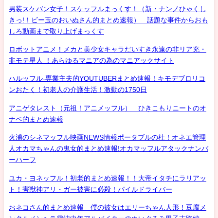
男装スケバン女子！スケッフルまっくす！（新・ナンノひゃくし
きっ!！ビー玉のおいぬさん的まとめ速報） 話題な事件からおも
しろ動画まで取り上げまっくす
ロボットアニメ！メカと美少女キャラだいすき永遠の非リア充・
非モテ星人 ！あらゆるマニアの為のマニアックサイト
ハルッフル-専業主夫的YOUTUBERまとめ速報！キモデブロリコ
ンおたく！初老人の介護生活！激動の1750日
アニゲタレスト（元祖！アニメッフル） ひきこもりニートのオ
ナベ的まとめ速報
火浦のシネマッフル映画NEWS情報ポータブルの杜！オネエ管理
人オカマちゃんの鬼女的まとめ速報!オカマッフルアタックナンバ
ーハーフ
ユカ・ヨネッフル！初老的まとめ速報！！大帝イタチにラリアッ
ト！害獣神アリ・ガー被害に必殺！パイルドライバー
おネコさん的まとめ速報 僕の彼女はエリーちゃん人形！豆腐メ