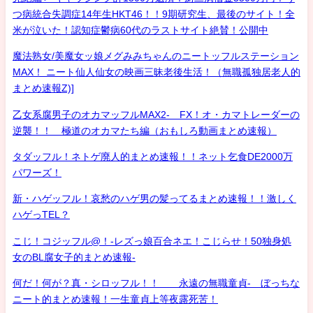
つ病統合失調症14年生HKT46！！9期研究生、最後のサイト！全
米が泣いた！認知症鬱病60代のラストサイト絶賛！公開中
魔法熟女/美魔女ッ娘メグみみちゃんのニートッフルステーション
MAX！ ニート仙人仙女の映画三昧老後生活！（無職孤独居老人的
まとめ速報Z)]
乙女系腐男子のオカマッフルMAX2- FX！オ・カマトレーダーの
逆襲！！ 極道のオカマたち編（おもしろ動画まとめ速報）
タダッフル！ネトゲ廃人的まとめ速報！！ネット乞食DE2000万
パワーズ！
新・ハゲッフル！哀愁のハゲ男の髪ってるまとめ速報！！激しく
ハゲっTEL？
こじ！コジッフル@！-レズっ娘百合ネエ！こじらせ！50独身処
女のBL腐女子的まとめ速報-
何だ！何が？真・シロッフル！！ 永遠の無職童貞- ぼっちな
ニート的まとめ速報！一生童貞上等夜露死苦！