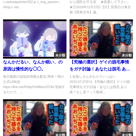
c.net/output/site/202.js c_img_param=;
から国民を守る党 ★投票して下さい。
//img-c.net...
★①2018年12月23日【日】投票日の東京
都【西東京市】議...
未分類
未分類
なんかだるい、なんか眠い、の
【究極の選択】ゲイの脱毛事情
原因は慢性的な◯◯。
をガチ討論！あなたは脱毛 あり
派？なし派？
毎日最新の認知症情報を配信 岡本一馬の
1:名無しさん＠おカマいっぱい
公式LINE@
2023.07.07(Fri) 【究極の選択】ゲイの脱
https://line.me/R/ti/p/%40bbx0376d 登録す
毛事情をガチ討論！あなたは脱毛 あり
るだけで、...
派？なし派？って動画...
未分類
未分類