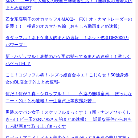
MAX！ ニート仙人仙女の映画三昧老後生活！（無職孤独居老人的
まとめ速報Z)]
乙女系腐男子のオカマッフルMAX2- FX！オ・カマトレーダーの
逆襲！！ 極道のオカマたち編（おもしろ動画まとめ速報）
タダッフル！ネトゲ廃人的まとめ速報！！ネット乞食DE2000万
パワーズ！
新・ハゲッフル！哀愁のハゲ男の髪ってるまとめ速報！！激しく
ハゲっTEL？
こじ！コジッフル@！-レズっ娘百合ネエ！こじらせ！50独身処
女のBL腐女子的まとめ速報-
何だ！何が？真・シロッフル！！ 永遠の無職童貞- ぼっちな
ニート的まとめ速報！一生童貞上等夜露死苦！
男装スケバン女子！スケッフルまっくす！（新・ナンノひゃくし
きっ!！ビー玉のおいぬさん的まとめ速報） 話題な事件からおも
しろ動画まで取り上げまっくす
ロボットアニメ！メカと美少女キャラだいすき永遠の非リア充・