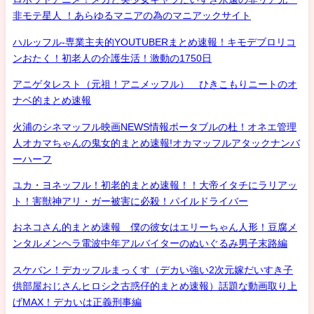
非モテ星人 ！あらゆるマニアの為のマニアックサイト
ハルッフル-専業主夫的YOUTUBERまとめ速報！キモデブロリコ
ンおたく！初老人の介護生活！激動の1750日
アニゲタレスト（元祖！アニメッフル） ひきこもりニートのオ
ナベ的まとめ速報
火浦のシネマッフル映画NEWS情報ポータブルの杜！オネエ管理
人オカマちゃんの鬼女的まとめ速報!オカマッフルアタックナンバ
ーハーフ
ユカ・ヨネッフル！初老的まとめ速報！！大帝イタチにラリアッ
ト！害獣神アリ・ガー被害に必殺！パイルドライバー
おネコさん的まとめ速報 僕の彼女はエリーちゃん人形！豆腐メ
ンタルメンヘラ電波中年アルバイターのぬいぐるみ男子末路編
スケバン！デカッフルまっくす（デカい強い2次元嫁だいすき子
供部屋おじさんヒロシ之古惑仔的まとめ速報）話題な動画取り上
げMAX！デカいは正義刑事編