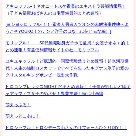
アキヨッフル-！ネオニートスケ番長のエキストラ芸能情報局！
（子ども部屋おばさんの自宅警備員的まとめ速報）
[ヨシヨシロッフル-！！-素浪人勇者カツオンの未解決事件簿へよ
うこそYOUKO！のナンノ洋子のはなしは信じるな編）]
モリッフル！ 50代無職独身ガチホモ童貞！女装子オネエ的ま
とめ速報！有益便利情報サイトの杜 モリッフル
ユキユキッフル！ど底辺的一同驚愕騒然まとめ速報！超氷河期世
代！人生の強制ロスカットですべてを失ったキグナス氷子の愛の
クリスタルキングボンビー脱出大作戦
ヒロコンプレックスNIGHT 的まとめ速報！！子供が欲しいど陰キ
ャアラフィフ女子のめざせ！専業主婦！婚活計画編
萌えっふる！
萌えっとこあに！
ヒロシッフル！ヒロシデース山さんのリフォームひとりDIY！！