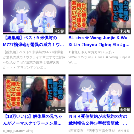
未分類
未分類
【総集編】ベスト9 米供与の
BL kiss 💋 Wang Junjie & Wu
M777榴弾砲が驚異の威力！ウク
Xi Lin #foryou #lgbtq #lb #gay
ライナ軍はすでに部隊へ投入
#lover #kiss #kuaishou
【総集編】ベスト9 米供与のM777榴弾砲
1:名無しさん＠おカマいっぱい
が驚異の威力！ウクライナ軍はすでに部隊
2024.02.27(Tue) BL kiss 💋 Wang Junjie &
か？旧ソ連式の露軍は壊滅状態
#douyin #bltiktok
へ投入か？旧ソ連式の露軍は壊滅状態
Wu ...
か・・・
か・・・ アマゾンアソシエ...
ニュース
未分類
【18万いいね】解体屋の兄ちゃ
ＮＨＫ受信契約が未契約の方の
んがノーマスクでラーメン屋に
裁判報告２件@宇都宮簡裁 息
入店した結果
子から父親 父親から息子
c_img_param=; //img-
#西東京市 #西東京市議会選挙 #ＮＨＫ