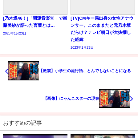
[乃木坂46！]「開運音楽堂」で衛
[TV]CMキー局出身の女性アナウ
藤美紗が語った言葉とは…
ンサー、このままだと元乃木坂
だらけ？テレビ朝日が大抜擢し
2023年1月23日
た経緯
2023年1月23日
【激震】小学生の流行語、とんでもないことになる
【画像】にゃんこスターの現在
おすすめの記事