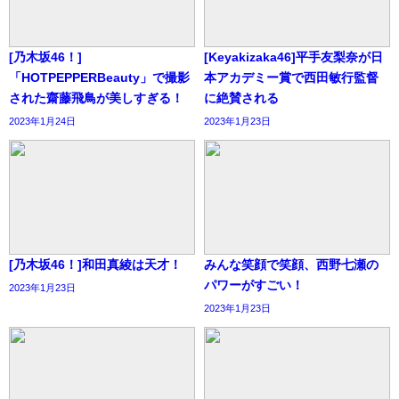
[乃木坂46！]
[Keyakizaka46]平手友梨奈が日
「HOTPEPPERBeauty」で撮影
本アカデミー賞で西田敏行監督
された齋藤飛鳥が美しすぎる！
に絶賛される
2023年1月24日
2023年1月23日
[乃木坂46！]和田真綾は天才！
みんな笑顔で笑顔、西野七瀬の
パワーがすごい！
2023年1月23日
2023年1月23日