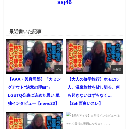
ssj46
最近書いた記事
ゲイ
未分類
【AAA・與真司郎】「カミン
【大人の修学旅行】ホモ135
グアウト“決意の理由”」
人、温泉旅館を貸し切る。何
LGBTQ公表に込めた思い 単
も起きないはずもなく…
独インタビュー【news23】
【2ch面白いスレ】