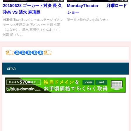
20150628 ゴーカート対決 長 久
MondayTheater 月曜ロード
玲奈 VS 清水 麻璃亜
ショー
AKB48 Team8 スペシャルステージ イオン
第一回上映作品のお知らせ...
モール木更津店 出演メンバー 吉川 七瀬
（ななせ）、清水 麻璃亜（ぐんまり）、
岡部 麟（り...
xrea