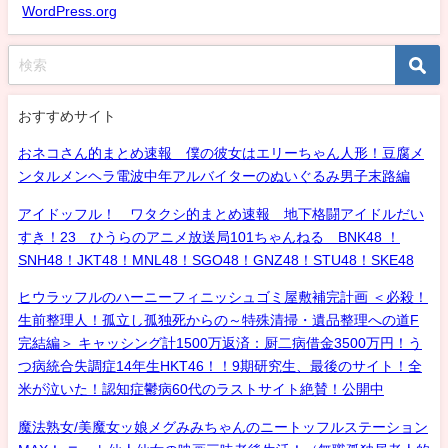
WordPress.org
おすすめサイト
おネコさん的まとめ速報 僕の彼女はエリーちゃん人形！豆腐メ
ンタルメンヘラ電波中年アルバイターのぬいぐるみ男子末路編
アイドッフル！ ワタクシ的まとめ速報 地下格闘アイドルだい
すき！23 ひうらのアニメ放送局101ちゃんねる BNK48 ！
SNH48！JKT48！MNL48！SGO48！GNZ48！STU48！SKE48
ヒウラッフルのハーニーフィニッシュゴミ屋敷補完計画 ＜必殺！
生前整理人！孤立し孤独死からの～特殊清掃・遺品整理への道F
完結編＞ キャッシング計1500万返済：厨二病借金3500万円！う
つ病統合失調症14年生HKT46！！9期研究生、最後のサイト！全
米が泣いた！認知症鬱病60代のラストサイト絶賛！公開中
魔法熟女/美魔女ッ娘メグみみちゃんのニートッフルステーション