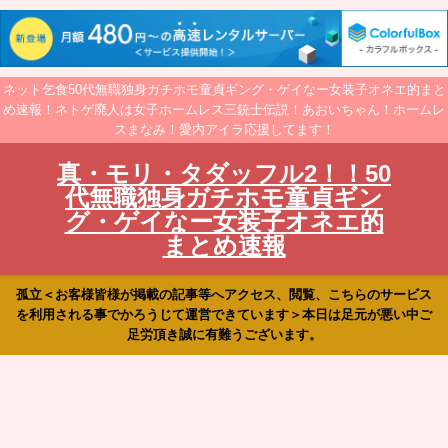
ネット乞食50代無職独身ガチホモ童貞ギング・ゲイなー女装子オネエ的まと
め速報！ネトゲ廃人は女子ホームレス三銃士伝説！あおいちゃん！ホームレ
スまなみ！愛内アイラ応援してます！
真・モリ・タダッフル2！！50
代無職独身ガチホモ童貞ギン
グ・ゲイなー女装子オネエ的
まとめ速報
孤立＜お客様皆様が掲載の記事等へアクセス、閲覧、こちらのサービス
を利用される事でかろうじて運営できています＞本日は足元が悪い中ご
足労頂き誠に有難うございます。