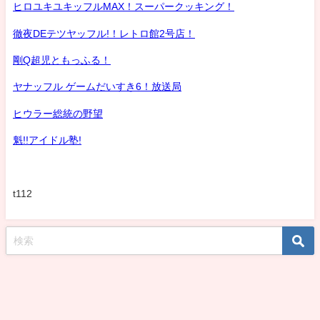
ヒロユキユキッフルMAX！スーパークッキング！
徹夜DEテツヤッフル!！レトロ館2号店！
剛Q超児ともっふる！
ヤナッフル ゲームだいすき6！放送局
ヒウラー総統の野望
魁!!アイドル塾!
t112