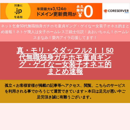
ネット乞食50代無職独身ガチホモ童貞ギング・ゲイなー女装子オネエ的まと
め速報！ネトゲ廃人は女子ホームレス三銃士伝説！あおいちゃん！ホームレ
スまなみ！愛内アイラ応援してます！
真・モリ・タダッフル2！！50
代無職独身ガチホモ童貞ギン
グ・ゲイなー女装子オネエ的
まとめ速報
孤立＜お客様皆様が掲載の記事等へアクセス、閲覧、こちらのサービス
を利用される事でかろうじて運営できています＞本日は足元が悪い中ご
足労頂き誠に有難うございます。