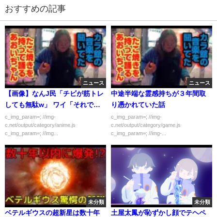
おすすめの記事
ニュース
ニュース
【画像】なんJ民「チビが筋トレ
中途半端な霊感持ちが３年間取
しても無駄w」 ワイ「それでは
り憑かれていた話
こちらをご覧ください」
c_img_param=; //img-
c_img_param=; //img-
c.net/output/category/anime.js
c.net/output/category/game.js
c_img_param=; //img...
c_img_param=; //img-...
未分類
未分類
ベテルギウスの超新星は数十年
土屋太鳳が恥ずかし顔でテヘペ