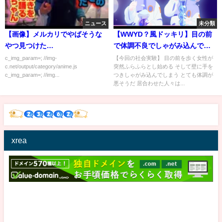
ニュース
未分類
【画像】メルカリでやばそうな
【WWYD？風ドッキリ】目の前
やつ見つけた…
で体調不良でしゃがみ込んでし
まう女性を見かけたら【社会実
c_img_param=; //img-
【今回の社会実験】 目の前を歩く女性が
c.net/output/category/anime.js
突然ふらふらとし始める そして壁に手を
験】
c_img_param=; //img...
つきしゃがみ込んでしまう とても体調が
悪そうだ 居合わせた人々は...
xrea