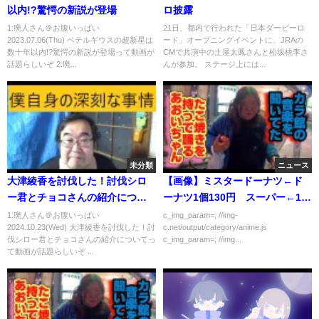
以内!?驚愕の新説が登場
ロ披露
1:廃人さん＠お腹いっぱい
21日、都内で行われた「日本ダービーロ
2023.07.06(Thu) ベテルギウスの超新星は
ード」オープニングイベントに、JRAの
数十年以内!?驚愕の新説が登場って動画が
CMで共演中の土屋太鳳さんと松坂桃李さ
話題らしいぞ 2:廃...
んが参加。 ステージ上には...
未分類
ニュース
大津綾香を討伐した！討伐シロ
【画像】ミスタードーナツ←ド
ー君とチョコさんの紹介につい
ーナツ1個130円 スーパー←1個
て
8円
1:廃人さん＠お腹いっぱい
c_img_param=; //img-
2024.10.23(Wed) 大津綾香を討伐した！討
c.net/output/category/anime.js
伐シロー君とチョコさんの紹介についてっ
c_img_param=; //img...
て動画が話題らしいぞ ...