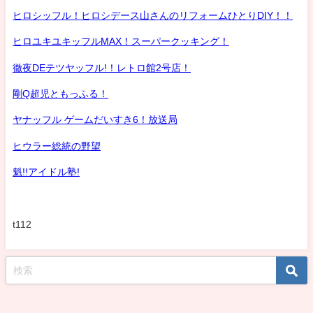
ヒロシッフル！ヒロシデース山さんのリフォームひとりDIY！！
ヒロユキユキッフルMAX！スーパークッキング！
徹夜DEテツヤッフル!！レトロ館2号店！
剛Q超児ともっふる！
ヤナッフル ゲームだいすき6！放送局
ヒウラー総統の野望
魁!!アイドル塾!
t112