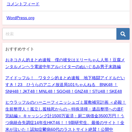
コメントフィード
WordPress.org
おすすめサイト
おネコさん的まとめ速報 僕の彼女はエリーちゃん人形！豆腐メ
ンタルメンヘラ電波中年アルバイターのぬいぐるみ男子末路編
アイドッフル！ ワタクシ的まとめ速報 地下格闘アイドルだい
すき！23 ひうらのアニメ放送局101ちゃんねる BNK48 ！
SNH48！JKT48！MNL48！SGO48！GNZ48！STU48！SKE48
ヒウラッフルのハーニーフィニッシュゴミ屋敷補完計画 ＜必殺！
生前整理人！孤立し孤独死からの～特殊清掃・遺品整理への道F
完結編＞ キャッシング計1500万返済：厨二病借金3500万円！う
つ病統合失調症14年生HKT46！！9期研究生、最後のサイト！全
米が泣いた！認知症鬱病60代のラストサイト絶賛！公開中