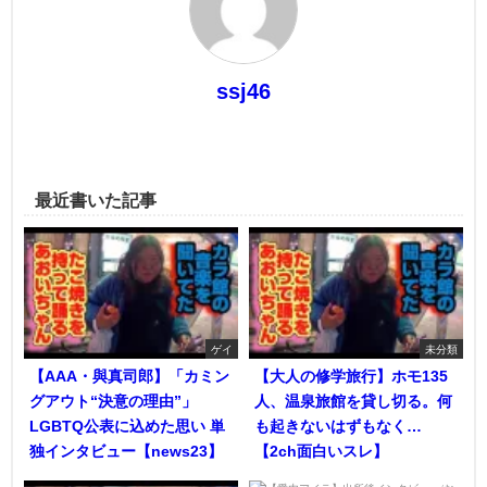
ssj46
最近書いた記事
ゲイ
未分類
【AAA・與真司郎】「カミン
【大人の修学旅行】ホモ135
グアウト“決意の理由”」
人、温泉旅館を貸し切る。何
LGBTQ公表に込めた思い 単
も起きないはずもなく…
独インタビュー【news23】
【2ch面白いスレ】