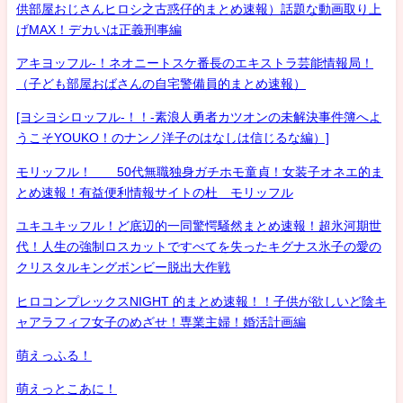
供部屋おじさんヒロシ之古惑仔的まとめ速報）話題な動画取り上
げMAX！デカいは正義刑事編
アキヨッフル-！ネオニートスケ番長のエキストラ芸能情報局！
（子ども部屋おばさんの自宅警備員的まとめ速報）
[ヨシヨシロッフル-！！-素浪人勇者カツオンの未解決事件簿へよ
うこそYOUKO！のナンノ洋子のはなしは信じるな編）]
モリッフル！ 50代無職独身ガチホモ童貞！女装子オネエ的ま
とめ速報！有益便利情報サイトの杜 モリッフル
ユキユキッフル！ど底辺的一同驚愕騒然まとめ速報！超氷河期世
代！人生の強制ロスカットですべてを失ったキグナス氷子の愛の
クリスタルキングボンビー脱出大作戦
ヒロコンプレックスNIGHT 的まとめ速報！！子供が欲しいど陰キ
ャアラフィフ女子のめざせ！専業主婦！婚活計画編
萌えっふる！
萌えっとこあに！