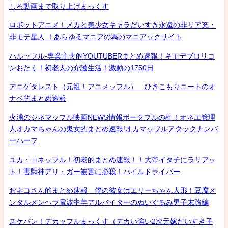
しろ動画まで取り上げまっくす
ロボットアニメ！メカと美少女キャラだいすき永遠の非リア充・
非モテ星人 ！あらゆるマニアの為のマニアックサイト
ハルッフル-専業主夫的YOUTUBERまとめ速報！キモデブロリコ
ンおたく！初老人の介護生活！激動の1750日
アニゲタレスト（元祖！アニメッフル） ひきこもりニートのオ
ナベ的まとめ速報
火浦のシネマッフル映画NEWS情報ポータブルの杜！オネエ管理
人オカマちゃんの鬼女的まとめ速報!オカマッフルアタックナンバ
ーハーフ
ユカ・ヨネッフル！初老的まとめ速報！！大帝イタチにラリアッ
ト！害獣神アリ・ガー被害に必殺！パイルドライバー
おネコさん的まとめ速報 僕の彼女はエリーちゃん人形！豆腐メ
ンタルメンヘラ電波中年アルバイターのぬいぐるみ男子末路編
スケバン！デカッフルまっくす（デカい強い2次元嫁だいすき子