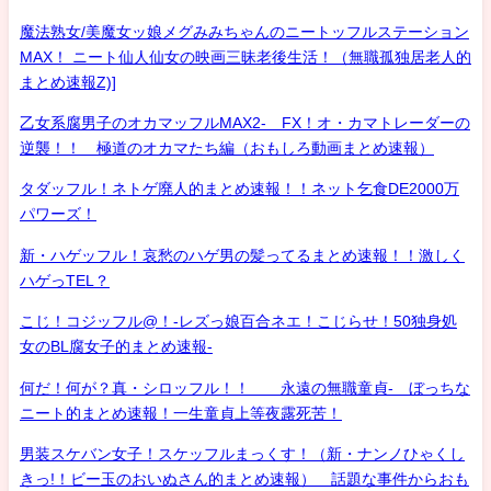
魔法熟女/美魔女ッ娘メグみみちゃんのニートッフルステーション
MAX！ ニート仙人仙女の映画三昧老後生活！（無職孤独居老人的
まとめ速報Z)]
乙女系腐男子のオカマッフルMAX2- FX！オ・カマトレーダーの
逆襲！！ 極道のオカマたち編（おもしろ動画まとめ速報）
タダッフル！ネトゲ廃人的まとめ速報！！ネット乞食DE2000万
パワーズ！
新・ハゲッフル！哀愁のハゲ男の髪ってるまとめ速報！！激しく
ハゲっTEL？
こじ！コジッフル@！-レズっ娘百合ネエ！こじらせ！50独身処
女のBL腐女子的まとめ速報-
何だ！何が？真・シロッフル！！ 永遠の無職童貞- ぼっちな
ニート的まとめ速報！一生童貞上等夜露死苦！
男装スケバン女子！スケッフルまっくす！（新・ナンノひゃくし
きっ!！ビー玉のおいぬさん的まとめ速報） 話題な事件からおも