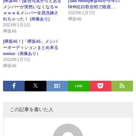
[欅坂46！]集合写真からとある
[Sad news]欅坂46が今年の
メンバーが突然いなくなるｗ
NHK紅白歌合戦で敗退…
ｗｗｗ＆メンバー全員洗練さ
2023年1月7日
れちゃった！ (画像あり)
欅坂46
2023年1月1日
欅坂46
[欅坂46！]「欅坂46」メンバ
ーオーディションまとめ来る
wwww（画像あり）
2023年1月7日
欅坂46
LINE
この記事を書いた人