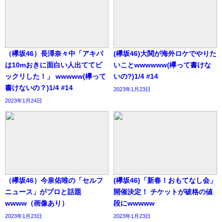
（欅坂46）長澤奈々中「アキバ
(欅坂46)大関が海外ロケでやりた
は10mおきに面白い人出ててビ
いことwwwwww(欅って書けな
ックリした！」 wwwww(欅って
いの?)1/4 #14
書けないの？)1/4 #14
2023年1月23日
2023年1月24日
（欅坂46）今泉佑唯の「セルフ
(欅坂46)「新春！おもてなし会」
ニュース」がプロと話題
開催決定！ チケットが破格の値
wwww（画像あり）
段にwwwww
2023年1月23日
2023年1月23日