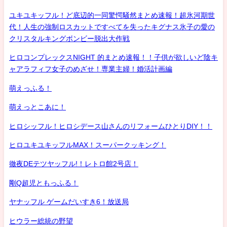
ユキユキッフル！ど底辺的一同驚愕騒然まとめ速報！超氷河期世
代！人生の強制ロスカットですべてを失ったキグナス氷子の愛の
クリスタルキングボンビー脱出大作戦
ヒロコンプレックスNIGHT 的まとめ速報！！子供が欲しいど陰キ
ャアラフィフ女子のめざせ！専業主婦！婚活計画編
萌えっふる！
萌えっとこあに！
ヒロシッフル！ヒロシデース山さんのリフォームひとりDIY！！
ヒロユキユキッフルMAX！スーパークッキング！
徹夜DEテツヤッフル!！レトロ館2号店！
剛Q超児ともっふる！
ヤナッフル ゲームだいすき6！放送局
ヒウラー総統の野望