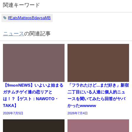
関連キーワード
#EatsMatteosBdaysaMB
ニュース
の関連記事
【9monNEWS】いよいよ始まる
「フラれたけど...まだ好き」新宿
ガチムチゲイ達の恋リアと
二丁目にいる人達に個人的ニュ
は！？【ゲスト：NAWOTO・
ースを聞いてみたら回答がヤバ
TAKA】
かったwwwww
2026年7月5日
2026年7月4日