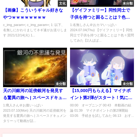
文化
未分類
【画像】こういうギャル好きな
【ゲイファミリー】同性同士で
やつｗｗｗｗｗｗｗｗ
子供を持つと困ることは？色々
質問してみた【2人ぱぱ】【2人
c_img_param=; c_img_param=; 1: 以下、
1:名無しさん＠おカマいっぱい
名無しにかわりましてネギ速がお送りしま
2024.07.04(Thu) 【ゲイファミリー】同性
まま】
す 2021/12/14(火) 1...
同士で子供を持つと困ることは？色々質問
してみた【2人ぱぱ...
未分類
未分類
天の川銀河の近傍銀河を発見す
【15,000円もらえる】マイナポ
る驚異の旅へ | スペースドキュメ
イント第2弾がスタート！気にな
ンタリー
る手続きやおすすめの受け取り
1:廃人さん＠お腹いっぱい
00:00 オープニング 00:43 本動画の結
2023.07.10(Mon) 天の川銀河の近傍銀河を
論 01:39 マイナポイントの第2弾開始
方も解説
発見する驚異の旅へ | スペースドキュメン
03:05 手続きを試してみた 06:13 おす...
タリーって動画が話...