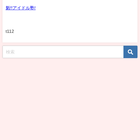
魁!!アイドル塾!
t112
koshirohiroko39jp All Rights Reserved.