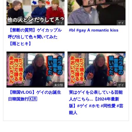
ゲイ
ゲイ
【禁断の質問】ゲイカップル
#bl #gay A romantic kiss
呼び出して色々聞いてみた
【雨とヒキ】
未分類
ゲイ
【韓国VLOG】ゲイのお誕生
実はゲイを公表している芸能
日韓国旅行🇰🇷
人がこちら...【2024年最新
版】#ゲイ #ホモ #同性愛 #芸
能人