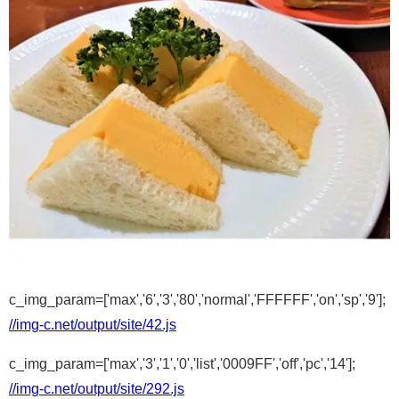
c_img_param=['max','6','3','80','normal','FFFFFF','on','sp','9'];
//img-c.net/output/site/42.js
c_img_param=['max','3','1','0','list','0009FF','off','pc','14'];
//img-c.net/output/site/292.js