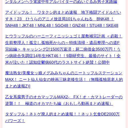
ンタルメンヘラ電波中年アルバイターのぬいぐるみ男子末路編
アイドッフル！ ワタクシ的まとめ速報 地下格闘アイドルだい
すき！23 ひうらのアニメ放送局101ちゃんねる BNK48 ！
SNH48！JKT48！MNL48！SGO48！GNZ48！STU48！SKE48
ヒウラッフルのハーニーフィニッシュゴミ屋敷補完計画 ＜必殺！
生前整理人！孤立し孤独死からの～特殊清掃・遺品整理への道F
完結編＞ キャッシング計1500万返済：厨二病借金3500万円！う
つ病統合失調症14年生HKT46！！9期研究生、最後のサイト！全
米が泣いた！認知症鬱病60代のラストサイト絶賛！公開中
魔法熟女/美魔女ッ娘メグみみちゃんのニートッフルステーション
MAX！ ニート仙人仙女の映画三昧老後生活！（無職孤独居老人的
まとめ速報Z)]
乙女系腐男子のオカマッフルMAX2- FX！オ・カマトレーダーの
逆襲！！ 極道のオカマたち編（おもしろ動画まとめ速報）
タダッフル！ネトゲ廃人的まとめ速報！！ネット乞食DE2000万
パワーズ！