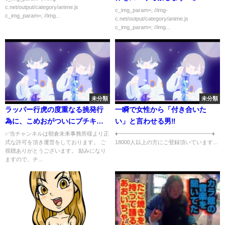
c.net/output/category/anime.js
c_img_param=; //img-
c_img_param=; //img...
c.net/output/category/anime.js
c_img_param=; //img...
未分類
未分類
ラッパー行虎の度重なる挑発行
一瞬で女性から「付き合いた
為に、こめおがついにブチキレ
い」と言わせる男‼︎
る【朝倉未来切り抜き ブレイキ
✅当チャンネルは朝倉未来事務所様より正
♦️━━━━━━━━━━━━━━━━━♦️
式な許可を頂き運営をしております。 ご
18000人以上の方にご登録頂いています...
ングダウン】
視聴ありがとうございます。 励みになり
ますので、チ...