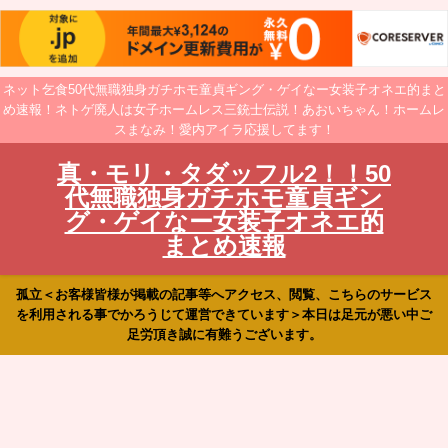
ネット乞食50代無職独身ガチホモ童貞ギング・ゲイなー女装子オネエ的まと
め速報！ネトゲ廃人は女子ホームレス三銃士伝説！あおいちゃん！ホームレ
スまなみ！愛内アイラ応援してます！
真・モリ・タダッフル2！！50
代無職独身ガチホモ童貞ギン
グ・ゲイなー女装子オネエ的
まとめ速報
孤立＜お客様皆様が掲載の記事等へアクセス、閲覧、こちらのサービス
を利用される事でかろうじて運営できています＞本日は足元が悪い中ご
足労頂き誠に有難うございます。