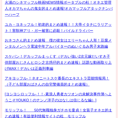
火浦のシネマッフル映画NEWS情報ポータブルの杜！オネエ管理
人オカマちゃんの鬼女的まとめ速報!オカマッフルアタックナンバ
ーハーフ
ユカ・ヨネッフル！初老的まとめ速報！！大帝イタチにラリアッ
ト！害獣神アリ・ガー被害に必殺！パイルドライバー
おネコさん的まとめ速報 僕の彼女はエリーちゃん人形！豆腐メ
ンタルメンヘラ電波中年アルバイターのぬいぐるみ男子末路編
スケバン！デカッフルまっくす（デカい強い2次元嫁だいすき子
供部屋おじさんヒロシ之古惑仔的まとめ速報）話題な動画取り上
げMAX！デカいは正義刑事編
アキヨッフル-！ネオニートスケ番長のエキストラ芸能情報局！
（子ども部屋おばさんの自宅警備員的まとめ速報）
[ヨシヨシロッフル-！！-素浪人勇者カツオンの未解決事件簿へよ
うこそYOUKO！のナンノ洋子のはなしは信じるな編）]
モリッフル！ 50代無職独身ガチホモ童貞！女装子オネエ的ま
とめ速報！有益便利情報サイトの杜 モリッフル