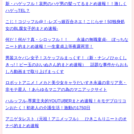
新・ハゲッフル！哀愁のハゲ男の髪ってるまとめ速報！！激しく
ハゲっTEL？
こじ！コジッフル@！-レズっ娘百合ネエ！こじらせ！50独身処
女のBL腐女子的まとめ速報-
何だ！何が？真・シロッフル！！ 永遠の無職童貞- ぼっちな
ニート的まとめ速報！一生童貞上等夜露死苦！
男装スケバン女子！スケッフルまっくす！（新・ナンノひゃくし
きっ!！ビー玉のおいぬさん的まとめ速報） 話題な事件からおも
しろ動画まで取り上げまっくす
ロボットアニメ！メカと美少女キャラだいすき永遠の非リア充・
非モテ星人 ！あらゆるマニアの為のマニアックサイト
ハルッフル-専業主夫的YOUTUBERまとめ速報！キモデブロリコ
ンおたく！初老人の介護生活！激動の1750日
アニゲタレスト（元祖！アニメッフル） ひきこもりニートのオ
ナベ的まとめ速報