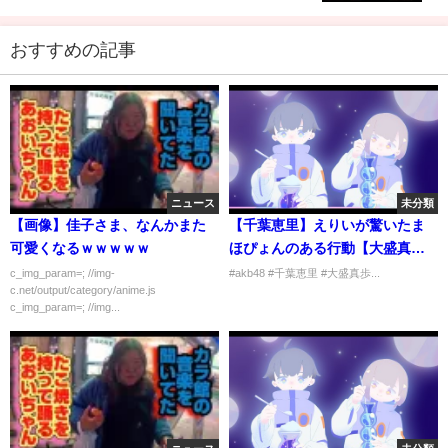
おすすめの記事
ニュース
未分類
【画像】佳子さま、なんかまた
【千葉恵里】えりいが驚いたま
可愛くなるｗｗｗｗｗ
ほぴょんのある行動【大盛真
歩】
c_img_param=; //img-
#akb48 #千葉恵里 #大盛真歩...
c.net/output/category/anime.js
c_img_param=; //img...