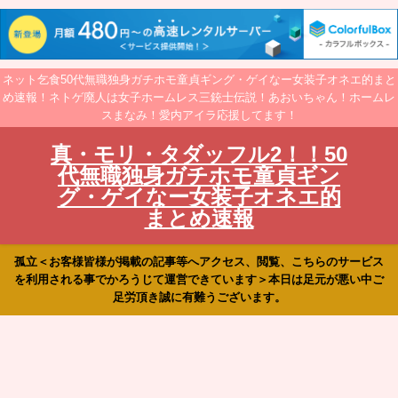
ネット乞食50代無職独身ガチホモ童貞ギング・ゲイなー女装子オネエ的まと
め速報！ネトゲ廃人は女子ホームレス三銃士伝説！あおいちゃん！ホームレ
スまなみ！愛内アイラ応援してます！
真・モリ・タダッフル2！！50
代無職独身ガチホモ童貞ギン
グ・ゲイなー女装子オネエ的
まとめ速報
孤立＜お客様皆様が掲載の記事等へアクセス、閲覧、こちらのサービス
を利用される事でかろうじて運営できています＞本日は足元が悪い中ご
足労頂き誠に有難うございます。