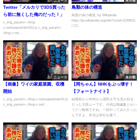
ニュース
未分類
Twitter「メルカリで3DS買った
鳥類の体の構造
ら前に無くした俺のだった！」
鳥類の体の構造, by Wikipedia
https://ja.wikipedia.org/wiki?curid=2299011
c_img_param=; //img-
/ CC...
c.net/output/site/202.js c_img_param=;
//img-c.net...
ニュース
未分類
【画像】ワイの家庭菜園、収穫
【岡ちゃん】NHKをぶっ壊す！
開始
【フォートナイト】
c_img_param=; //img-c.net/output/site/42.js
結構前からNHKから国民を守る党が好き
c_img_param=; //img-c.net/...
だった大陸ムーです。今回は無編集とかい
うクソ動画ですね。一回やってみたかった
んですよ。本当は本社を建て...