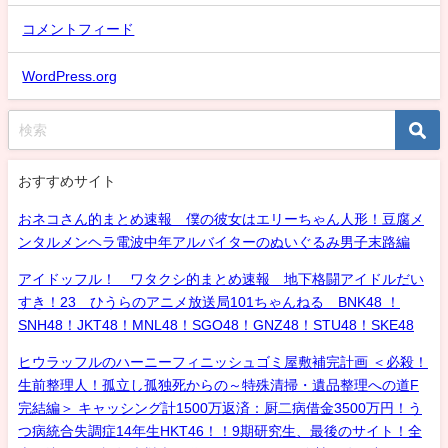
コメントフィード
WordPress.org
おすすめサイト
おネコさん的まとめ速報 僕の彼女はエリーちゃん人形！豆腐メ
ンタルメンヘラ電波中年アルバイターのぬいぐるみ男子末路編
アイドッフル！ ワタクシ的まとめ速報 地下格闘アイドルだい
すき！23 ひうらのアニメ放送局101ちゃんねる BNK48 ！
SNH48！JKT48！MNL48！SGO48！GNZ48！STU48！SKE48
ヒウラッフルのハーニーフィニッシュゴミ屋敷補完計画 ＜必殺！
生前整理人！孤立し孤独死からの～特殊清掃・遺品整理への道F
完結編＞ キャッシング計1500万返済：厨二病借金3500万円！う
つ病統合失調症14年生HKT46！！9期研究生、最後のサイト！全