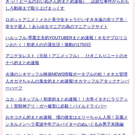
きっ!！ビー玉のおいぬさん的まとめ速報） 話題な事件からおも
しろ動画まで取り上げまっくす
ロボットアニメ！メカと美少女キャラだいすき永遠の非リア充・
非モテ星人 ！あらゆるマニアの為のマニアックサイト
ハルッフル-専業主夫的YOUTUBERまとめ速報！キモデブロリコ
ンおたく！初老人の介護生活！激動の1750日
アニゲタレスト（元祖！アニメッフル） ひきこもりニートのオ
ナベ的まとめ速報
火浦のシネマッフル映画NEWS情報ポータブルの杜！オネエ管理
人オカマちゃんの鬼女的まとめ速報!オカマッフルアタックナンバ
ーハーフ
ユカ・ヨネッフル！初老的まとめ速報！！大帝イタチにラリアッ
ト！害獣神アリ・ガー被害に必殺！パイルドライバー
おネコさん的まとめ速報 僕の彼女はエリーちゃん人形！豆腐メ
ンタルメンヘラ電波中年アルバイターのぬいぐるみ男子末路編