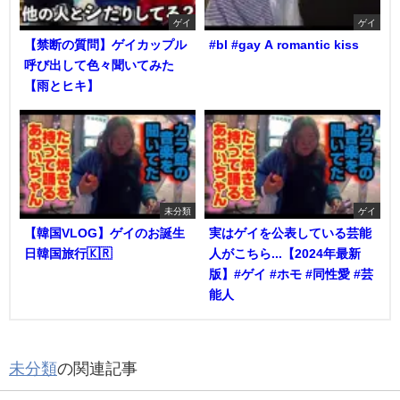
ゲイ
ゲイ
【禁断の質問】ゲイカップル
#bl #gay A romantic kiss
呼び出して色々聞いてみた
【雨とヒキ】
未分類
ゲイ
【韓国VLOG】ゲイのお誕生
実はゲイを公表している芸能
日韓国旅行🇰🇷
人がこちら...【2024年最新
版】#ゲイ #ホモ #同性愛 #芸
能人
未分類
の関連記事