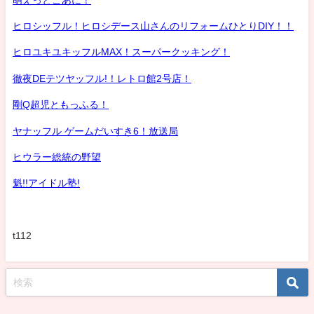
ヒロシッフル！ヒロシデース山さんのリフォームひとりDIY！！
ヒロユキユキッフルMAX！スーパークッキング！
徹夜DEテツヤッフル!！レトロ館2号店！
剛Q超児ともっふる！
ヤナッフル ゲームだいすき6！放送局
ヒウラー総統の野望
魁!!アイドル塾!
t112