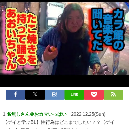
LINE
1:
名無しさん＠おカマいっぱい
2022.12.25(Sun)
【ゲイと学ぶBL】性行為はどこまでしたい？？【ゲイ