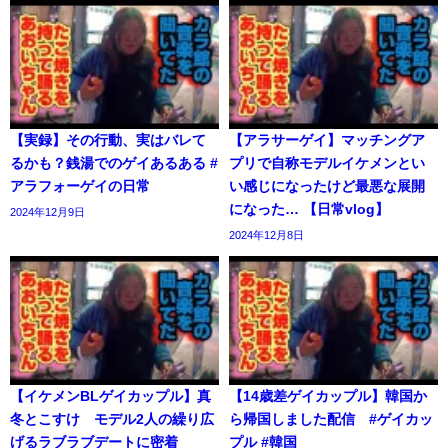
【実録】その行動、実はバレて
【アラサーゲイ】マッチングア
るかも？銭湯でのゲイあるある #
プリで自称モデルイケメンとい
アラフォーゲイの日常
い感じになったけど最悪な展開
になった… 【日常vlog】
2024年12月9日
2024年12月8日
【イケメンBLゲイカップル】真
【14歳差ゲイカップル】韓国か
冬とこすけ モデル2人の繰り広
ら帰国しました配信 #ゲイカッ
げるラブラブデートに密着
プル #韓国