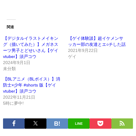
関連
【デジタルイラストメイキン
【ゲイ体験談】超イケメンサ
グ（描いてみた）】メガネス
ッカー部の友達とエ○チした話
ーツ男子とどせいさん【ゲイ
2021年9月22日
vtuber】須戸コウ
ゲイ
2024年9月1日
未分類
【BLアニメ（BLボイス）】消
防士×少年 #shorts 版【ゲイ
vtuber】須戸コウ
2022年11月21日
5時に夢中!
LINE