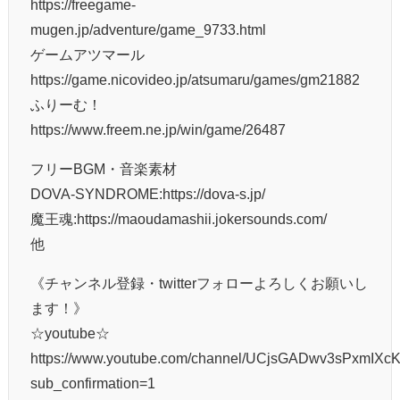
https://freegame-
mugen.jp/adventure/game_9733.html
ゲームアツマール
https://game.nicovideo.jp/atsumaru/games/gm21882
ふりーむ！
https://www.freem.ne.jp/win/game/26487
フリーBGM・音楽素材
DOVA-SYNDROME:https://dova-s.jp/
魔王魂:https://maoudamashii.jokersounds.com/
他
《チャンネル登録・twitterフォローよろしくお願いし
ます！》
☆youtube☆
https://www.youtube.com/channel/UCjsGADwv3sPxmIXc
sub_confirmation=1