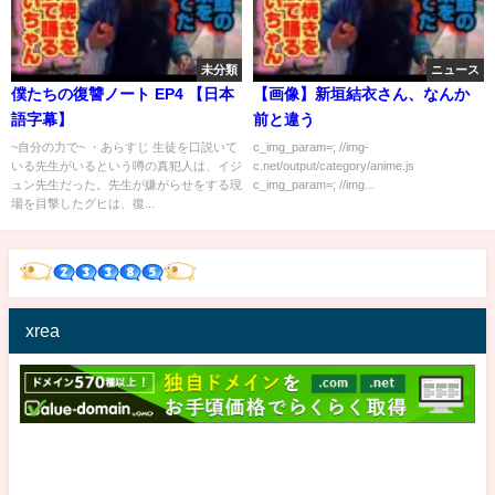
未分類
ニュース
僕たちの復讐ノート EP4 【日本
【画像】新垣結衣さん、なんか
語字幕】
前と違う
~自分の力で~ ・あらすじ 生徒を口説いて
c_img_param=; //img-
いる先生がいるという噂の真犯人は、イジ
c.net/output/category/anime.js
ュン先生だった。先生が嫌がらせをする現
c_img_param=; //img...
場を目撃したグヒは、復...
xrea