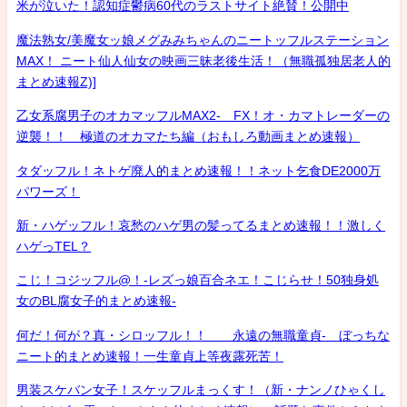
米が泣いた！認知症鬱病60代のラストサイト絶賛！公開中
魔法熟女/美魔女ッ娘メグみみちゃんのニートッフルステーション
MAX！ ニート仙人仙女の映画三昧老後生活！（無職孤独居老人的
まとめ速報Z)]
乙女系腐男子のオカマッフルMAX2- FX！オ・カマトレーダーの
逆襲！！ 極道のオカマたち編（おもしろ動画まとめ速報）
タダッフル！ネトゲ廃人的まとめ速報！！ネット乞食DE2000万
パワーズ！
新・ハゲッフル！哀愁のハゲ男の髪ってるまとめ速報！！激しく
ハゲっTEL？
こじ！コジッフル@！-レズっ娘百合ネエ！こじらせ！50独身処
女のBL腐女子的まとめ速報-
何だ！何が？真・シロッフル！！ 永遠の無職童貞- ぼっちな
ニート的まとめ速報！一生童貞上等夜露死苦！
男装スケバン女子！スケッフルまっくす！（新・ナンノひゃくし