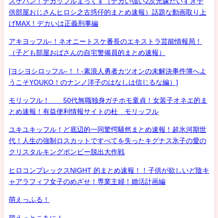
スケバン！デカッフルまっくす（デカい強い2次元嫁だいすき子
供部屋おじさんヒロシ之古惑仔的まとめ速報）話題な動画取り上
げMAX！デカいは正義刑事編
アキヨッフル-！ネオニートスケ番長のエキストラ芸能情報局！
（子ども部屋おばさんの自宅警備員的まとめ速報）
[ヨシヨシロッフル-！！-素浪人勇者カツオンの未解決事件簿へよ
うこそYOUKO！のナンノ洋子のはなしは信じるな編）]
モリッフル！ 50代無職独身ガチホモ童貞！女装子オネエ的ま
とめ速報！有益便利情報サイトの杜 モリッフル
ユキユキッフル！ど底辺的一同驚愕騒然まとめ速報！超氷河期世
代！人生の強制ロスカットですべてを失ったキグナス氷子の愛の
クリスタルキングボンビー脱出大作戦
ヒロコンプレックスNIGHT 的まとめ速報！！子供が欲しいど陰キ
ャアラフィフ女子のめざせ！専業主婦！婚活計画編
萌えっふる！
萌えっとこあに！