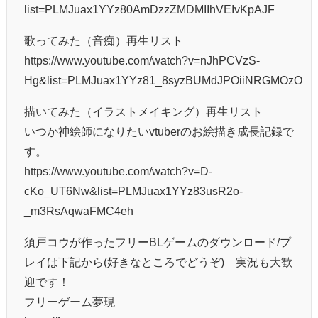
list=PLMJuax1YYz80AmDzzZMDMIIhVEIvKpAJF
歌ってみた（音痴）再生リスト
https://www.youtube.com/watch?v=nJhPCVzS-
Hg&list=PLMJuax1YYz81_8syzBUMdJPOiiNRGMOzO
描いてみた（イラストメイキング）再生リスト
いつか神絵師になりたいvtuberのお絵描き成長記録で
す。
https://www.youtube.com/watch?v=D-
cKo_UT6Nw&list=PLMJuax1YYz83usR2o-
_m3RsAqwaFMC4eh
須戸コウが作ったフリーBLゲームのダウンロード/プ
レイは下記から(好きなところでどうぞ) 実況も大歓
迎です！
フリーゲーム夢現