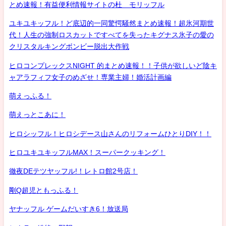
とめ速報！有益便利情報サイトの杜 モリッフル
ユキユキッフル！ど底辺的一同驚愕騒然まとめ速報！超氷河期世
代！人生の強制ロスカットですべてを失ったキグナス氷子の愛の
クリスタルキングボンビー脱出大作戦
ヒロコンプレックスNIGHT 的まとめ速報！！子供が欲しいど陰キ
ャアラフィフ女子のめざせ！専業主婦！婚活計画編
萌えっふる！
萌えっとこあに！
ヒロシッフル！ヒロシデース山さんのリフォームひとりDIY！！
ヒロユキユキッフルMAX！スーパークッキング！
徹夜DEテツヤッフル!！レトロ館2号店！
剛Q超児ともっふる！
ヤナッフル ゲームだいすき6！放送局