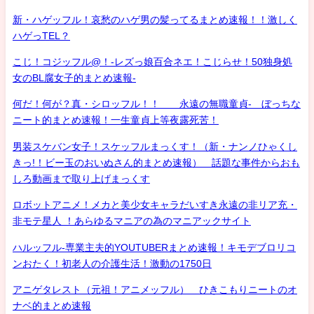
新・ハゲッフル！哀愁のハゲ男の髪ってるまとめ速報！！激しく
ハゲっTEL？
こじ！コジッフル@！-レズっ娘百合ネエ！こじらせ！50独身処
女のBL腐女子的まとめ速報-
何だ！何が？真・シロッフル！！ 永遠の無職童貞- ぼっちな
ニート的まとめ速報！一生童貞上等夜露死苦！
男装スケバン女子！スケッフルまっくす！（新・ナンノひゃくし
きっ!！ビー玉のおいぬさん的まとめ速報） 話題な事件からおも
しろ動画まで取り上げまっくす
ロボットアニメ！メカと美少女キャラだいすき永遠の非リア充・
非モテ星人 ！あらゆるマニアの為のマニアックサイト
ハルッフル-専業主夫的YOUTUBERまとめ速報！キモデブロリコ
ンおたく！初老人の介護生活！激動の1750日
アニゲタレスト（元祖！アニメッフル） ひきこもりニートのオ
ナベ的まとめ速報