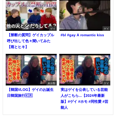
ゲイ
ゲイ
【禁断の質問】ゲイカップル
#bl #gay A romantic kiss
呼び出して色々聞いてみた
【雨とヒキ】
未分類
ゲイ
【韓国VLOG】ゲイのお誕生
実はゲイを公表している芸能
日韓国旅行🇰🇷
人がこちら...【2024年最新
版】#ゲイ #ホモ #同性愛 #芸
能人