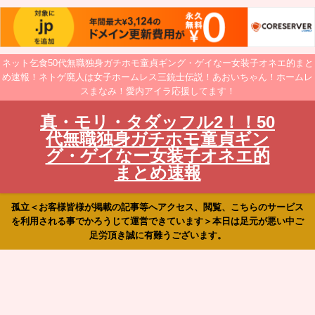
ネット乞食50代無職独身ガチホモ童貞ギング・ゲイなー女装子オネエ的まと
め速報！ネトゲ廃人は女子ホームレス三銃士伝説！あおいちゃん！ホームレ
スまなみ！愛内アイラ応援してます！
真・モリ・タダッフル2！！50
代無職独身ガチホモ童貞ギン
グ・ゲイなー女装子オネエ的
まとめ速報
孤立＜お客様皆様が掲載の記事等へアクセス、閲覧、こちらのサービス
を利用される事でかろうじて運営できています＞本日は足元が悪い中ご
足労頂き誠に有難うございます。