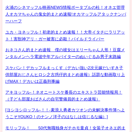
火浦のシネマッフル映画NEWS情報ポータブルの杜！オネエ管理
人オカマちゃんの鬼女的まとめ速報!オカマッフルアタックナンバ
ーハーフ
ユカ・ヨネッフル！初老的まとめ速報！！大帝イタチにラリアッ
ト！害獣神アリ・ガー被害に必殺！パイルドライバー
おネコさん的まとめ速報 僕の彼女はエリーちゃん人形！豆腐メ
ンタルメンヘラ電波中年アルバイターのぬいぐるみ男子末路編
スケバン！デカッフルまっくす（デカい強い2次元嫁だいすき子
供部屋おじさんヒロシ之古惑仔的まとめ速報）話題な動画取り上
げMAX！デカいは正義刑事編
アキヨッフル-！ネオニートスケ番長のエキストラ芸能情報局！
（子ども部屋おばさんの自宅警備員的まとめ速報）
[ヨシヨシロッフル-！！-素浪人勇者カツオンの未解決事件簿へよ
うこそYOUKO！のナンノ洋子のはなしは信じるな編）]
モリッフル！ 50代無職独身ガチホモ童貞！女装子オネエ的ま