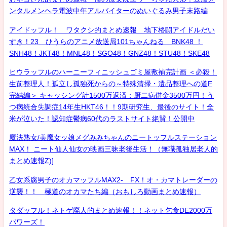
ンタルメンヘラ電波中年アルバイターのぬいぐるみ男子末路編
アイドッフル！ ワタクシ的まとめ速報 地下格闘アイドルだい
すき！23 ひうらのアニメ放送局101ちゃんねる BNK48 ！
SNH48！JKT48！MNL48！SGO48！GNZ48！STU48！SKE48
ヒウラッフルのハーニーフィニッシュゴミ屋敷補完計画 ＜必殺！
生前整理人！孤立し孤独死からの～特殊清掃・遺品整理への道F
完結編＞ キャッシング計1500万返済：厨二病借金3500万円！う
つ病統合失調症14年生HKT46！！9期研究生、最後のサイト！全
米が泣いた！認知症鬱病60代のラストサイト絶賛！公開中
魔法熟女/美魔女ッ娘メグみみちゃんのニートッフルステーション
MAX！ ニート仙人仙女の映画三昧老後生活！（無職孤独居老人的
まとめ速報Z)]
乙女系腐男子のオカマッフルMAX2- FX！オ・カマトレーダーの
逆襲！！ 極道のオカマたち編（おもしろ動画まとめ速報）
タダッフル！ネトゲ廃人的まとめ速報！！ネット乞食DE2000万
パワーズ！