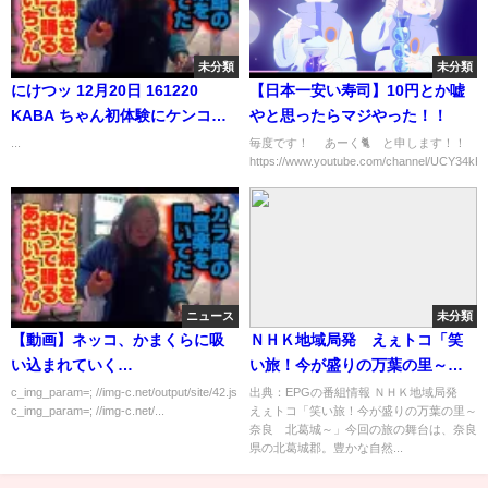
未分類
未分類
にけつッ 12月20日 161220
【日本一安い寿司】10円とか嘘
KABA ちゃん初体験にケンコバ
やと思ったらマジやった！！
を指名！？禁断の下半身事情
...
毎度です！ あーく🐈 と申します！！
https://www.youtube.com/channel/UCY34kK
ニュース
未分類
【動画】ネッコ、かまくらに吸
ＮＨＫ地域局発 えぇトコ「笑
い込まれていく…
い旅！今が盛りの万葉の里～奈
良 北葛城～」[字] …の番組内
c_img_param=; //img-c.net/output/site/42.js
出典：EPGの番組情報 ＮＨＫ地域局発
c_img_param=; //img-c.net/...
えぇトコ「笑い旅！今が盛りの万葉の里～
容解析まとめ
奈良 北葛城～」今回の旅の舞台は、奈良
県の北葛城郡。豊かな自然...