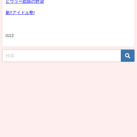
ヒウラー総統の野望
魁!!アイドル塾!
t112
koshirohiroko39jp All Rights Reserved.