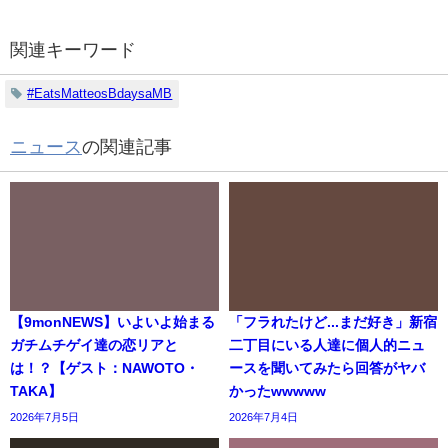
関連キーワード
#EatsMatteosBdaysaMB
ニュース
の関連記事
【9monNEWS】いよいよ始まる
「フラれたけど...まだ好き」新宿
ガチムチゲイ達の恋リアと
二丁目にいる人達に個人的ニュ
は！？【ゲスト：NAWOTO・
ースを聞いてみたら回答がヤバ
TAKA】
かったwwwww
2026年7月5日
2026年7月4日