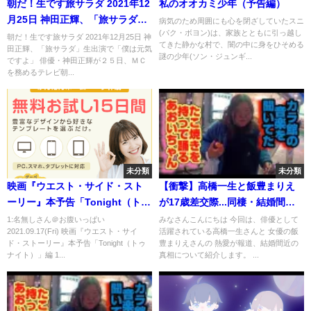
朝だ！生です旅サラダ 2021年12
私のオオカミ少年（予告編）
月25日 神田正輝、「旅サラダ」
病気のため周囲にも心を閉ざしていたスニ
(パク・ボヨン)は、家族とともに引っ越し
生出演で「僕は元気ですよ」
朝だ！生です旅サラダ 2021年12月25日 神
てきた静かな村で、闇の中に身をひそめる
田正輝、「旅サラダ」生出演で「僕は元気
謎の少年(ソン・ジュンギ...
ですよ」 俳優・神田正輝が２５日、ＭＣ
を務めるテレビ朝...
未分類
未分類
映画『ウエスト・サイド・スト
【衝撃】高橋一生と飯豊まりえ
ーリー』本予告「Tonight（トゥ
が17歳差交際...同棲・結婚間近
ナイト）」編 12月10日（金）公
の真相に一同驚愕！気になる馴
1:名無しさん＠お腹いっぱい
みなさんこんにちは 今回は、俳優として
2021.09.17(Fri) 映画『ウエスト・サイ
活躍されている高橋一生さんと 女優の飯
開
れ初めが衝撃的すぎた！！
ド・ストーリー』本予告「Tonight（トゥ
豊まりえさんの 熱愛が報道、結婚間近の
ナイト）」編 1...
真相について紹介します。 ...