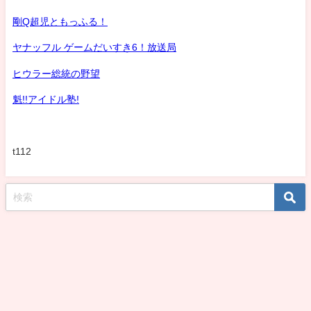
剛Q超児ともっふる！
ヤナッフル ゲームだいすき6！放送局
ヒウラー総統の野望
魁!!アイドル塾!
t112