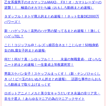
乙女系腐男子のオカマッフルMAX2- FX！オ・カマトレーダーの
逆襲！！ 極道のオカマたち編（おもしろ動画まとめ速報）
タダッフル！ネトゲ廃人的まとめ速報！！ネット乞食DE2000万
パワーズ！
新・ハゲッフル！哀愁のハゲ男の髪ってるまとめ速報！！激しく
ハゲっTEL？
こじ！コジッフル@！-レズっ娘百合ネエ！こじらせ！50独身処
女のBL腐女子的まとめ速報-
何だ！何が？真・シロッフル！！ 永遠の無職童貞- ぼっちな
ニート的まとめ速報！一生童貞上等夜露死苦！
男装スケバン女子！スケッフルまっくす！（新・ナンノひゃくし
きっ!！ビー玉のおいぬさん的まとめ速報） 話題な事件からおも
しろ動画まで取り上げまっくす
ロボットアニメ！メカと美少女キャラだいすき永遠の非リア充・
非モテ星人 ！あらゆるマニアの為のマニアックサイト