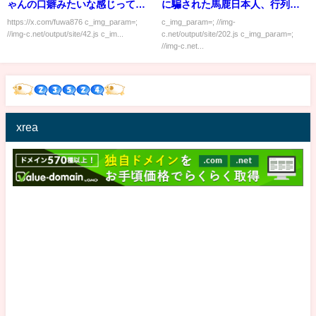
ゃんの口癖みたいな感じって先
に騙された馬鹿日本人、行列を
輩が言ってました」
作ってしまうｗｗｗｗｗ
https://x.com/fuwa876 c_img_param=;
c_img_param=; //img-
//img-c.net/output/site/42.js c_im...
c.net/output/site/202.js c_img_param=;
//img-c.net...
xrea