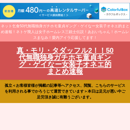
ネット乞食50代無職独身ガチホモ童貞ギング・ゲイなー女装子オネエ的まと
め速報！ネトゲ廃人は女子ホームレス三銃士伝説！あおいちゃん！ホームレ
スまなみ！愛内アイラ応援してます！
真・モリ・タダッフル2！！50
代無職独身ガチホモ童貞ギン
グ・ゲイなー女装子オネエ的
まとめ速報
孤立＜お客様皆様が掲載の記事等へアクセス、閲覧、こちらのサービス
を利用される事でかろうじて運営できています＞本日は足元が悪い中ご
足労頂き誠に有難うございます。