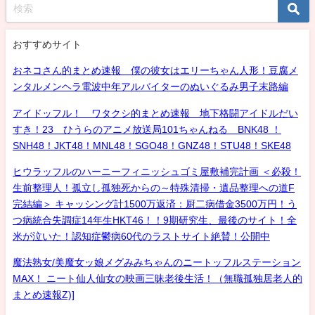
おすすめサイト
おネコさん的まとめ速報 僕の彼女はエリーちゃん人形！豆腐メ
ンタルメンヘラ電波中年アルバイターのぬいぐるみ男子末路編
アイドッフル！ ワタクシ的まとめ速報 地下格闘アイドルだい
すき！23 ひうらのアニメ放送局101ちゃんねる BNK48 ！
SNH48！JKT48！MNL48！SGO48！GNZ48！STU48！SKE48
ヒウラッフルのハーニーフィニッシュゴミ屋敷補完計画 ＜必殺！
生前整理人！孤立し孤独死からの～特殊清掃・遺品整理への道F
完結編＞ キャッシング計1500万返済：厨二病借金3500万円！う
つ病統合失調症14年生HKT46！！9期研究生、最後のサイト！全
米が泣いた！認知症鬱病60代のラストサイト絶賛！公開中
魔法熟女/美魔女ッ娘メグみみちゃんのニートッフルステーション
MAX！ ニート仙人仙女の映画三昧老後生活！（無職孤独居老人的
まとめ速報Z)]