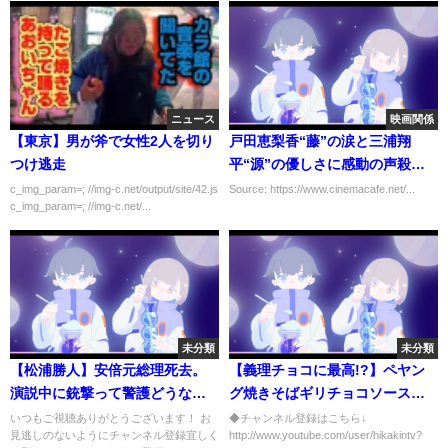
ニュース
映画関係
【東京】男が斧で女性2人を切り
戸田恵梨香“藤”の涙と三浦翔
つけ逃走
平“源”の優しさに感動の声殺
到、ムロツヨシ“伊賀崎”にも多
c_img_param=; //img-c.net/output/site/42.js
Source: https://www.cinemacafe.net/...
c_img_param=; //img-c.net/...
くの反応集まる…「ハコヅメ」
第6話
未分類
未分類
【松浦勝人】安倍元総理死去。
【義理チョコに最高!?】ペヤン
演説中に銃撃って警護どうなっ
グ焼きそばギリチョコソース食
てたんだよ！安倍さんとは飯食
べてみた！
いつもご視聴ありがとうございます！ お
◆チャンネル登録はこちら↓
見逃しのないようにチャンネル登録宜しく
http://www.youtube.com/user/hikakintv?
ったことあるけど…（avex,エイ