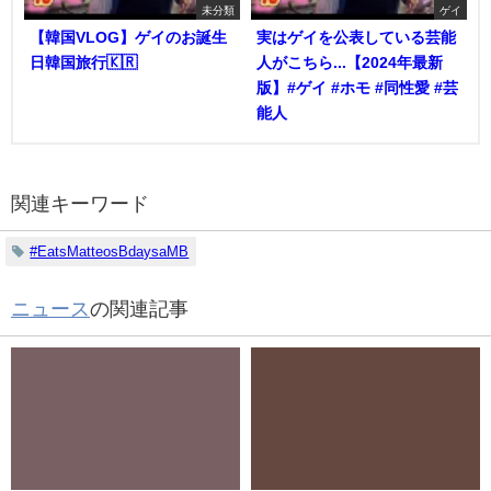
未分類
ゲイ
【韓国VLOG】ゲイのお誕生
実はゲイを公表している芸能
日韓国旅行🇰🇷
人がこちら...【2024年最新
版】#ゲイ #ホモ #同性愛 #芸
能人
関連キーワード
#EatsMatteosBdaysaMB
ニュース
の関連記事