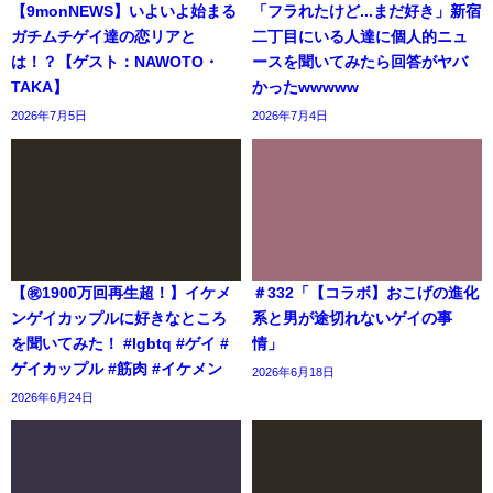
【9monNEWS】いよいよ始まる
「フラれたけど...まだ好き」新宿
ガチムチゲイ達の恋リアと
二丁目にいる人達に個人的ニュ
は！？【ゲスト：NAWOTO・
ースを聞いてみたら回答がヤバ
TAKA】
かったwwwww
2026年7月5日
2026年7月4日
【㊗️1900万回再生超！】イケメ
＃332「【コラボ】おこげの進化
ンゲイカップルに好きなところ
系と男が途切れないゲイの事
を聞いてみた！ #lgbtq #ゲイ #
情」
ゲイカップル #筋肉 #イケメン
2026年6月18日
2026年6月24日