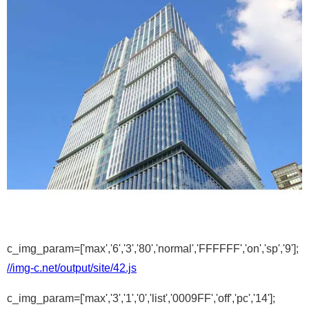
c_img_param=['max','6','3','80','normal','FFFFFF','on','sp','9'];
//img-c.net/output/site/42.js
c_img_param=['max','3','1','0','list','0009FF','off','pc','14'];