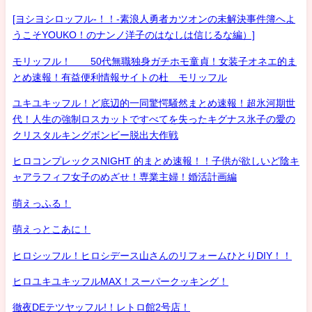
[ヨシヨシロッフル-！！-素浪人勇者カツオンの未解決事件簿へよ
うこそYOUKO！のナンノ洋子のはなしは信じるな編）]
モリッフル！ 50代無職独身ガチホモ童貞！女装子オネエ的ま
とめ速報！有益便利情報サイトの杜 モリッフル
ユキユキッフル！ど底辺的一同驚愕騒然まとめ速報！超氷河期世
代！人生の強制ロスカットですべてを失ったキグナス氷子の愛の
クリスタルキングボンビー脱出大作戦
ヒロコンプレックスNIGHT 的まとめ速報！！子供が欲しいど陰キ
ャアラフィフ女子のめざせ！専業主婦！婚活計画編
萌えっふる！
萌えっとこあに！
ヒロシッフル！ヒロシデース山さんのリフォームひとりDIY！！
ヒロユキユキッフルMAX！スーパークッキング！
徹夜DEテツヤッフル!！レトロ館2号店！