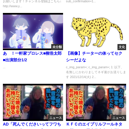
お願いします！チャンネル登録はこちら↓
sub_confirmation=1...
ベックス,元首相）
http://www.y...
未分類
文化
あゝ！一軒家プロレス■柳浩太郎
【画像】チーターの体ってセク
■出演部分1/2
シーだよな
...
c_img_param=; c_img_param=; 1: 以下、
名無しにかわりましてネギ速がお送りしま
す 2021/12/14(火) 2...
ニュース
ニュース
AD「死んでくださいってフワち
ＫＦＣのエイプリルフールネタ