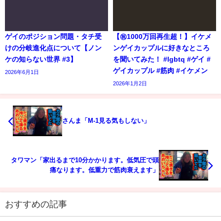
ゲイのポジション問題・タチ受
【㊗️1000万回再生超！】イケメ
けの分岐進化点について【ノン
ンゲイカップルに好きなところ
ケの知らない世界 #3】
を聞いてみた！ #lgbtq #ゲイ #
ゲイカップル #筋肉 #イケメン
2026年6月1日
2026年1月2日
さんま「M-1見る気もしない」
タワマン「家出るまで10分かかります。低気圧で頭
痛なります。低重力で筋肉衰えます」
おすすめの記事