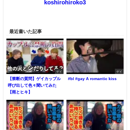
koshirohiroko3
最近書いた記事
ゲイ
ゲイ
【禁断の質問】ゲイカップル
#bl #gay A romantic kiss
呼び出して色々聞いてみた
【雨とヒキ】