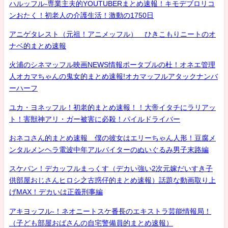
ハルッフル-専業主夫的YOUTUBERまとめ速報！キモデブロリコ
ンおたく！初老人の介護生活！激動の1750日
アニゲタレスト（元祖！アニメッフル） ひきこもりニートのオ
ナベ的まとめ速報
火浦のシネマッフル映画NEWS情報ポータブルの杜！オネエ管理
人オカマちゃんの鬼女的まとめ速報!オカマッフルアタックナンバ
ーハーフ
ユカ・ヨネッフル！初老的まとめ速報！！大帝イタチにラリアッ
ト！害獣神アリ・ガー被害に必殺！パイルドライバー
おネコさん的まとめ速報 僕の彼女はエリーちゃん人形！豆腐メ
ンタルメンヘラ電波中年アルバイターのぬいぐるみ男子末路編
スケバン！デカッフルまっくす（デカい強い2次元嫁だいすき子
供部屋おじさんヒロシ之古惑仔的まとめ速報）話題な動画取り上
げMAX！デカいは正義刑事編
アキヨッフル-！ネオニートスケ番長のエキストラ芸能情報局！
（子ども部屋おばさんの自宅警備員的まとめ速報）