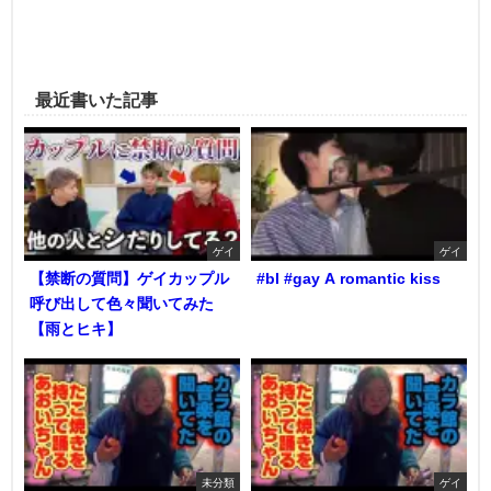
最近書いた記事
ゲイ
ゲイ
【禁断の質問】ゲイカップル
#bl #gay A romantic kiss
呼び出して色々聞いてみた
【雨とヒキ】
未分類
ゲイ