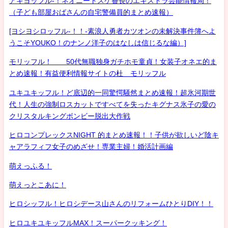
アキヨッフル-！ネオニートスケ番長のエキストラ芸能情報局！
（子ども部屋おばさんの自宅警備員的まとめ速報）
[ヨシヨシロッフル-！！-素浪人勇者カツオンの未解決事件簿へよ
うこそYOUKO！のナンノ洋子のはなしは信じるな編）]
モリッフル！ 50代無職独身ガチホモ童貞！女装子オネエ的ま
とめ速報！有益便利情報サイトの杜 モリッフル
ユキユキッフル！ど底辺的一同驚愕騒然まとめ速報！超氷河期世
代！人生の強制ロスカットですべてを失ったキグナス氷子の愛の
クリスタルキングボンビー脱出大作戦
ヒロコンプレックスNIGHT 的まとめ速報！！子供が欲しいど陰キ
ャアラフィフ女子のめざせ！専業主婦！婚活計画編
萌えっふる！
萌えっとこあに！
ヒロシッフル！ヒロシデース山さんのリフォームひとりDIY！！
ヒロユキユキッフルMAX！スーパークッキング！