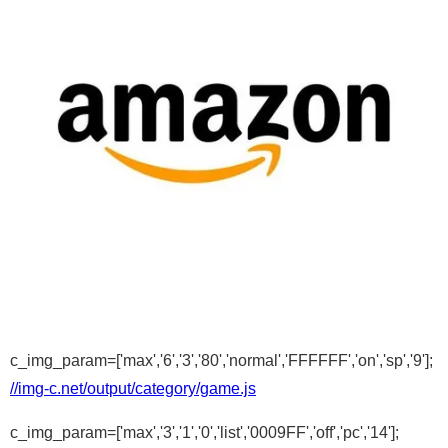
c_img_param=['max','6','3','80','normal','FFFFFF','on','sp','9'];
//img-c.net/output/category/game.js
c_img_param=['max','3','1','0','list','0009FF','off','pc','14'];