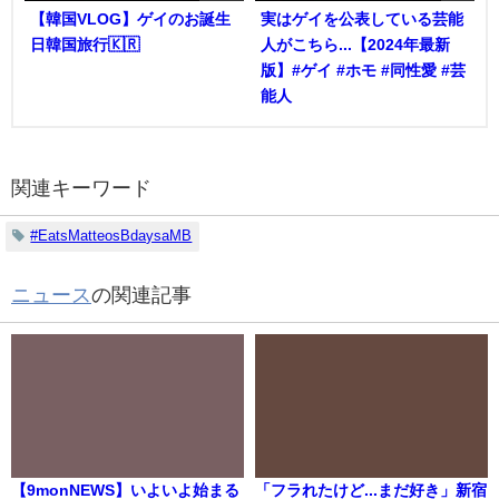
【韓国VLOG】ゲイのお誕生
実はゲイを公表している芸能
日韓国旅行🇰🇷
人がこちら...【2024年最新
版】#ゲイ #ホモ #同性愛 #芸
能人
関連キーワード
#EatsMatteosBdaysaMB
ニュース
の関連記事
【9monNEWS】いよいよ始まる
「フラれたけど...まだ好き」新宿