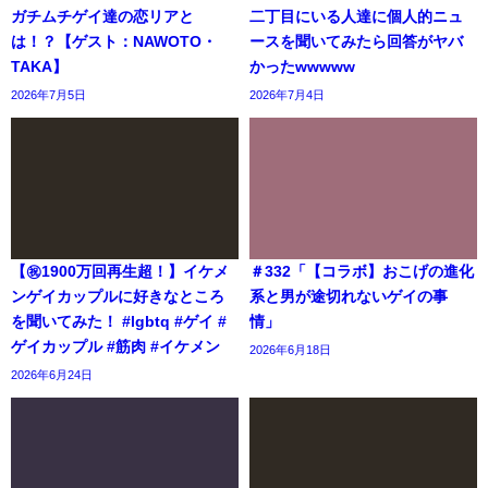
ガチムチゲイ達の恋リアと
二丁目にいる人達に個人的ニュ
は！？【ゲスト：NAWOTO・
ースを聞いてみたら回答がヤバ
TAKA】
かったwwwww
2026年7月5日
2026年7月4日
【㊗️1900万回再生超！】イケメ
＃332「【コラボ】おこげの進化
ンゲイカップルに好きなところ
系と男が途切れないゲイの事
を聞いてみた！ #lgbtq #ゲイ #
情」
ゲイカップル #筋肉 #イケメン
2026年6月18日
2026年6月24日