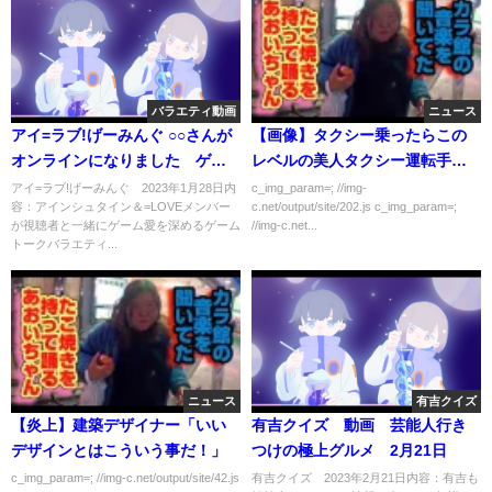
バラエティ動画
ニュース
アイ=ラブ!げーみんぐ ○○さんが
【画像】タクシー乗ったらこの
オンラインになりました ゲス
レベルの美人タクシー運転手だ
ト：音嶋莉沙 1月28日
ったらどうする？
アイ=ラブ!げーみんぐ 2023年1月28日内
c_img_param=; //img-
容：アインシュタイン＆=LOVEメンバー
c.net/output/site/202.js c_img_param=;
が視聴者と一緒にゲーム愛を深めるゲーム
//img-c.net...
トークバラエティ...
ニュース
有吉クイズ
【炎上】建築デザイナー「いい
有吉クイズ 動画 芸能人行き
デザインとはこういう事だ！」
つけの極上グルメ 2月21日
c_img_param=; //img-c.net/output/site/42.js
有吉クイズ 2023年2月21日内容：有吉も