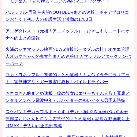
非モテ星人 ！あらゆるマニアの為のマニアックサイト
ハルッフル-専業主夫的YOUTUBERまとめ速報！キモデブロリコ
ンおたく！初老人の介護生活！激動の1750日
アニゲタレスト（元祖！アニメッフル） ひきこもりニートのオ
ナベ的まとめ速報
火浦のシネマッフル映画NEWS情報ポータブルの杜！オネエ管理
人オカマちゃんの鬼女的まとめ速報!オカマッフルアタックナンバ
ーハーフ
ユカ・ヨネッフル！初老的まとめ速報！！大帝イタチにラリアッ
ト！害獣神アリ・ガー被害に必殺！パイルドライバー
おネコさん的まとめ速報 僕の彼女はエリーちゃん人形！豆腐メ
ンタルメンヘラ電波中年アルバイターのぬいぐるみ男子末路編
スケバン！デカッフルまっくす（デカい強い2次元嫁だいすき子
供部屋おじさんヒロシ之古惑仔的まとめ速報）話題な動画取り上
げMAX！デカいは正義刑事編