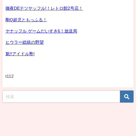
徹夜DEテツヤッフル!！レトロ館2号店！
剛Q超児ともっふる！
ヤナッフル ゲームだいすき6！放送局
ヒウラー総統の野望
魁!!アイドル塾!
t112