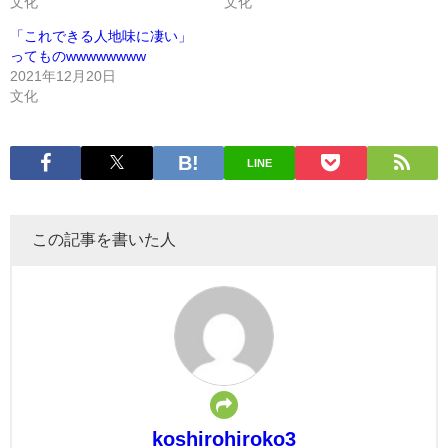
文化
文化
「これできる人地味に凄い」
ってものwwwwwwww
2021年12月20日
文化
LINE
この記事を書いた人
koshirohiroko3