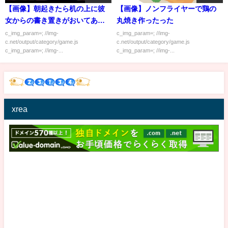
【画像】朝起きたら机の上に彼
【画像】ノンフライヤーで鶏の
女からの書き置きがおいてあっ
丸焼き作ったった
た…
c_img_param=; //img-
c_img_param=; //img-
c.net/output/category/game.js
c.net/output/category/game.js
c_img_param=; //img-...
c_img_param=; //img-...
xrea