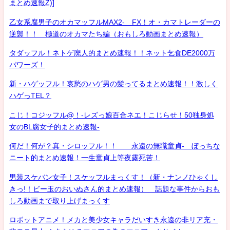
まとめ速報Z)]
乙女系腐男子のオカマッフルMAX2- FX！オ・カマトレーダーの
逆襲！！ 極道のオカマたち編（おもしろ動画まとめ速報）
タダッフル！ネトゲ廃人的まとめ速報！！ネット乞食DE2000万
パワーズ！
新・ハゲッフル！哀愁のハゲ男の髪ってるまとめ速報！！激しく
ハゲっTEL？
こじ！コジッフル@！-レズっ娘百合ネエ！こじらせ！50独身処
女のBL腐女子的まとめ速報-
何だ！何が？真・シロッフル！！ 永遠の無職童貞- ぼっちな
ニート的まとめ速報！一生童貞上等夜露死苦！
男装スケバン女子！スケッフルまっくす！（新・ナンノひゃくし
きっ!！ビー玉のおいぬさん的まとめ速報） 話題な事件からおも
しろ動画まで取り上げまっくす
ロボットアニメ！メカと美少女キャラだいすき永遠の非リア充・