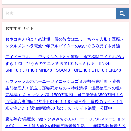
おすすめサイト
おネコさん的まとめ速報 僕の彼女はエリーちゃん人形！豆腐メ
ンタルメンヘラ電波中年アルバイターのぬいぐるみ男子末路編
アイドッフル！ ワタクシ的まとめ速報 地下格闘アイドルだい
すき！23 ひうらのアニメ放送局101ちゃんねる BNK48 ！
SNH48！JKT48！MNL48！SGO48！GNZ48！STU48！SKE48
ヒウラッフルのハーニーフィニッシュゴミ屋敷補完計画 ＜必殺！
生前整理人！孤立し孤独死からの～特殊清掃・遺品整理への道F
完結編＞ キャッシング計1500万返済：厨二病借金3500万円！う
つ病統合失調症14年生HKT46！！9期研究生、最後のサイト！全
米が泣いた！認知症鬱病60代のラストサイト絶賛！公開中
魔法熟女/美魔女ッ娘メグみみちゃんのニートッフルステーション
MAX！ ニート仙人仙女の映画三昧老後生活！（無職孤独居老人的