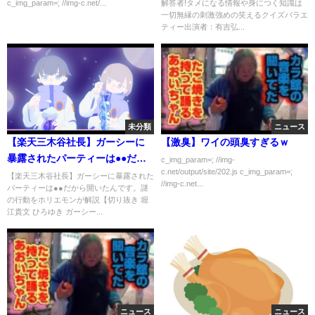
c_img_param=; //img-c.net/...
解答者!タメになる情報や身につく知識は
一切無縁の刺激強めの笑えるクイズバラエ
ティー出演者：有吉弘...
未分類
ニュース
【楽天三木谷社長】ガーシーに
【激臭】ワイの頭臭すぎるｗ
暴露されたパーティーは●●だか
c_img_param=; //img-
c.net/output/site/202.js c_img_param=;
ら開いたんです。謎の行動をホ
【楽天三木谷社長】ガーシーに暴露された
//img-c.net...
パーティーは●●だから開いたんです。謎
リエモンが解説【切り抜き 堀江
の行動をホリエモンが解説【切り抜き 堀
貴文 ひろゆき ガーシーch ウク
江貴文 ひろゆき ガーシー...
ライナ人 三木谷ルーム 立花孝
志】
ニュース
ニュース