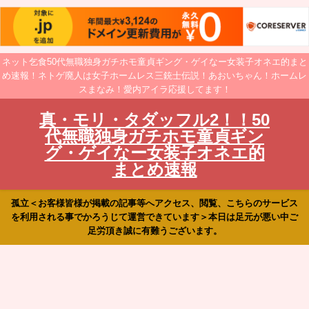
ネット乞食50代無職独身ガチホモ童貞ギング・ゲイなー女装子オネエ的まと
め速報！ネトゲ廃人は女子ホームレス三銃士伝説！あおいちゃん！ホームレ
スまなみ！愛内アイラ応援してます！
真・モリ・タダッフル2！！50
代無職独身ガチホモ童貞ギン
グ・ゲイなー女装子オネエ的
まとめ速報
孤立＜お客様皆様が掲載の記事等へアクセス、閲覧、こちらのサービス
を利用される事でかろうじて運営できています＞本日は足元が悪い中ご
足労頂き誠に有難うございます。