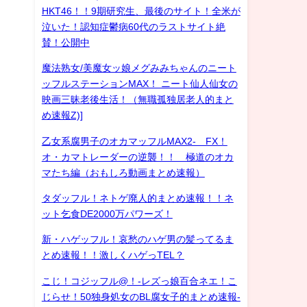
HKT46！！9期研究生、最後のサイト！全米が
泣いた！認知症鬱病60代のラストサイト絶
賛！公開中
魔法熟女/美魔女ッ娘メグみみちゃんのニート
ッフルステーションMAX！ ニート仙人仙女の
映画三昧老後生活！（無職孤独居老人的まと
め速報Z)]
乙女系腐男子のオカマッフルMAX2- FX！
オ・カマトレーダーの逆襲！！ 極道のオカ
マたち編（おもしろ動画まとめ速報）
タダッフル！ネトゲ廃人的まとめ速報！！ネ
ット乞食DE2000万パワーズ！
新・ハゲッフル！哀愁のハゲ男の髪ってるま
とめ速報！！激しくハゲっTEL？
こじ！コジッフル@！-レズっ娘百合ネエ！こ
じらせ！50独身処女のBL腐女子的まとめ速報-