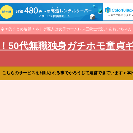
オネエ的まとめ速報！ネトゲ廃人は女子ホームレス三銃士伝説！あおいちゃん
！50代無職独身ガチホモ童貞
、こちらのサービスを利用される事でかろうじて運営できています＞本