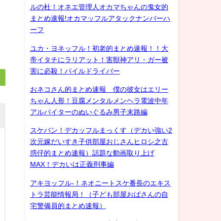
ルの杜！オネエ管理人オカマちゃんの鬼女的
まとめ速報!オカマッフルアタックナンバーハ
ーフ
ユカ・ヨネッフル！初老的まとめ速報！！大
帝イタチにラリアット！害獣神アリ・ガー被
害に必殺！パイルドライバー
おネコさん的まとめ速報 僕の彼女はエリー
ちゃん人形！豆腐メンタルメンヘラ電波中年
アルバイターのぬいぐるみ男子末路編
スケバン！デカッフルまっくす（デカい強い2
次元嫁だいすき子供部屋おじさんヒロシ之古
惑仔的まとめ速報）話題な動画取り上げ
MAX！デカいは正義刑事編
アキヨッフル-！ネオニートスケ番長のエキス
トラ芸能情報局！（子ども部屋おばさんの自
宅警備員的まとめ速報）