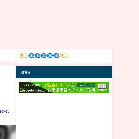
xrea
iroko3