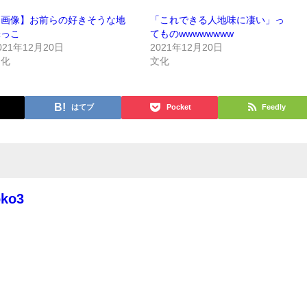
【画像】お前らの好きそうな地
「これできる人地味に凄い」っ
味っこ
てものwwwwwwww
021年12月20日
2021年12月20日
文化
文化
はてブ
Pocket
Feedly
oko3