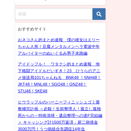
おすすめサイト
おネコさん的まとめ速報 僕の彼女はエリー
ちゃん人形！豆腐メンタルメンヘラ電波中年
アルバイターのぬいぐるみ男子末路編
アイドッフル！ ワタクシ的まとめ速報 地
下格闘アイドルだいすき！23 ひうらのアニ
メ放送局101ちゃんねる BNK48 ！SNH48！
JKT48！MNL48！SGO48！GNZ48！
STU48！SKE48
ヒウラッフルのハーニーフィニッシュゴミ屋
敷補完計画 ＜必殺！生前整理人！孤立し孤独
死からの～特殊清掃・遺品整理への道F完結編
＞ キャッシング計1500万返済：厨二病借金
3500万円！うつ病統合失調症14年生