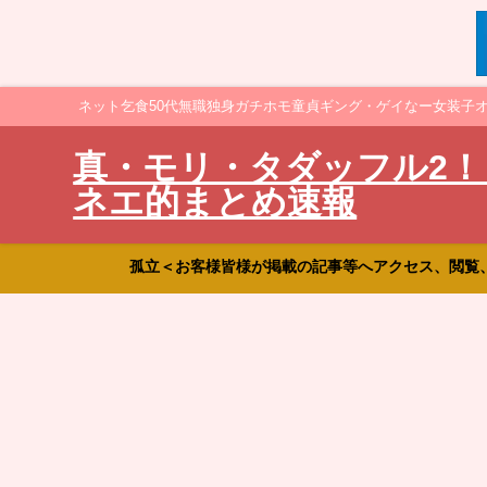
ネット乞食50代無職独身ガチホモ童貞ギング・ゲイなー女装子
真・モリ・タダッフル2！
ネエ的まとめ速報
孤立＜お客様皆様が掲載の記事等へアクセス、閲覧