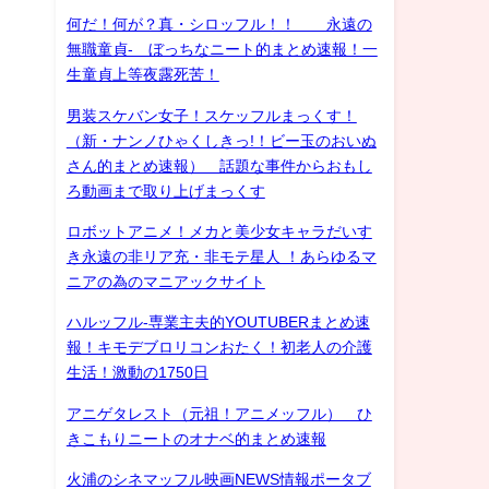
何だ！何が？真・シロッフル！！ 永遠の
無職童貞- ぼっちなニート的まとめ速報！一
生童貞上等夜露死苦！
男装スケバン女子！スケッフルまっくす！
（新・ナンノひゃくしきっ!！ビー玉のおいぬ
さん的まとめ速報） 話題な事件からおもし
ろ動画まで取り上げまっくす
ロボットアニメ！メカと美少女キャラだいす
き永遠の非リア充・非モテ星人 ！あらゆるマ
ニアの為のマニアックサイト
ハルッフル-専業主夫的YOUTUBERまとめ速
報！キモデブロリコンおたく！初老人の介護
生活！激動の1750日
アニゲタレスト（元祖！アニメッフル） ひ
きこもりニートのオナベ的まとめ速報
火浦のシネマッフル映画NEWS情報ポータブ