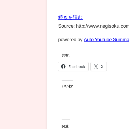
続きを読む
Source: http://www.negisoku.com
powered by
Auto Youtube Summa
共有:
Facebook
X
いいね:
関連