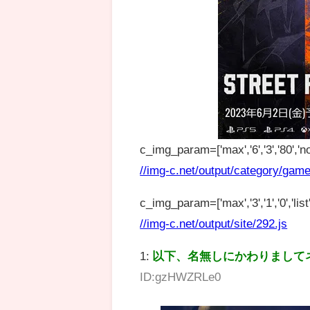
c_img_param=['max','6','3','80','no
//img-c.net/output/category/game
c_img_param=['max','3','1','0','list',
//img-c.net/output/site/292.js
1:
以下、名無しにかわりまして
ID:gzHWZRLe0