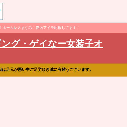
！ホームレスまなみ！愛内アイラ応援してます！
ギング・ゲイなー女装子オ
日は足元が悪い中ご足労頂き誠に有難うございます。