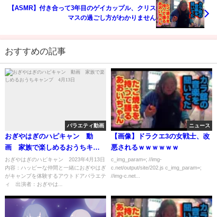
【ASMR】付き合って3年目のゲイカップル、クリス
マスの過ごし方がわかりません
おすすめの記事
バラエティ動画
ニュース
おぎやはぎのハピキャン 動
【画像】ドラクエ3の女戦士、改
画 家族で楽しめるおうちキャ
悪されるｗｗｗｗｗｗ
ンプ 4月13日
おぎやはぎのハピキャン 2023年4月13日
c_img_param=; //img-
内容：ハッピーな仲間と一緒におぎやはぎ
c.net/output/site/202.js c_img_param=;
がキャンプを体験するアウトドアバラエテ
//img-c.net...
ィ 出演者：おぎやは...