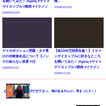
を聞いてみた！ #lgbtq #ゲイ #
情」
ゲイカップル #筋肉 #イケメン
2026年6月18日
2026年6月24日
ゲイのポジション問題・タチ受
【㊗️1000万回再生超！】イケメ
けの分岐進化点について【ノン
ンゲイカップルに好きなところ
ケの知らない世界 #3】
を聞いてみた！ #lgbtq #ゲイ #
ゲイカップル #筋肉 #イケメン
2026年6月1日
2026年1月2日
彡(^)(^)｢おっ、海があるやんけ。埋まったろ！｣