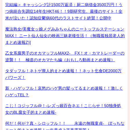
完結編＞ キャッシング計1500万返済：厨二病借金3500万円！う
つ病統合失調症14年生HKT46！！9期研究生、最後のサイト！全
米が泣いた！認知症鬱病60代のラストサイト絶賛！公開中
魔法熟女/美魔女ッ娘メグみみちゃんのニートッフルステーション
MAX！ ニート仙人仙女の映画三昧老後生活！（無職孤独居老人的
まとめ速報Z)]
乙女系腐男子のオカマッフルMAX2- FX！オ・カマトレーダーの
逆襲！！ 極道のオカマたち編（おもしろ動画まとめ速報）
タダッフル！ネトゲ廃人的まとめ速報！！ネット乞食DE2000万
パワーズ！
新・ハゲッフル！哀愁のハゲ男の髪ってるまとめ速報！！激しく
ハゲっTEL？
こじ！コジッフル@！-レズっ娘百合ネエ！こじらせ！50独身処
女のBL腐女子的まとめ速報-
何だ！何が？真・シロッフル！！ 永遠の無職童貞- ぼっちな
ニート的まとめ速報！一生童貞上等夜露死苦！