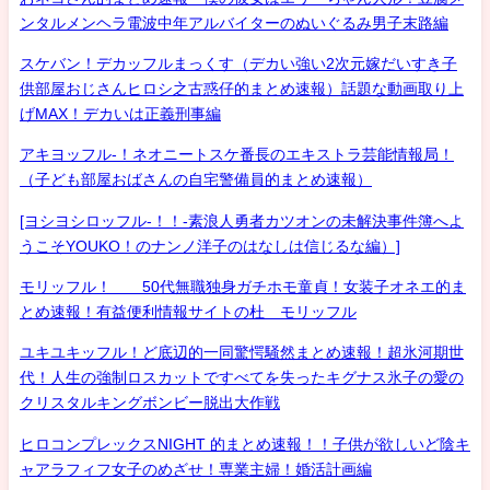
ンタルメンヘラ電波中年アルバイターのぬいぐるみ男子末路編
スケバン！デカッフルまっくす（デカい強い2次元嫁だいすき子
供部屋おじさんヒロシ之古惑仔的まとめ速報）話題な動画取り上
げMAX！デカいは正義刑事編
アキヨッフル-！ネオニートスケ番長のエキストラ芸能情報局！
（子ども部屋おばさんの自宅警備員的まとめ速報）
[ヨシヨシロッフル-！！-素浪人勇者カツオンの未解決事件簿へよ
うこそYOUKO！のナンノ洋子のはなしは信じるな編）]
モリッフル！ 50代無職独身ガチホモ童貞！女装子オネエ的ま
とめ速報！有益便利情報サイトの杜 モリッフル
ユキユキッフル！ど底辺的一同驚愕騒然まとめ速報！超氷河期世
代！人生の強制ロスカットですべてを失ったキグナス氷子の愛の
クリスタルキングボンビー脱出大作戦
ヒロコンプレックスNIGHT 的まとめ速報！！子供が欲しいど陰キ
ャアラフィフ女子のめざせ！専業主婦！婚活計画編