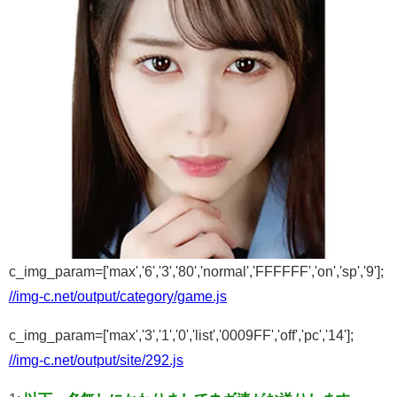
c_img_param=['max','6','3','80','normal','FFFFFF','on','sp','9'];
//img-c.net/output/category/game.js
c_img_param=['max','3','1','0','list','0009FF','off','pc','14'];
//img-c.net/output/site/292.js