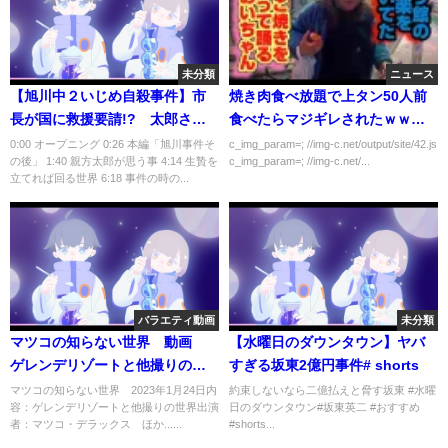
未分類
ニュース
【旭川中２いじめ自殺事件】市
焼き肉食べ放題で上タン50人前
長が国に救援要請!? 太郎さん
食べたらマジギレされたｗｗｗ
も激怒した報じられ方【かなえ
ｗｗｗ
0:00 オープニング 0:26 本編「旭川事件そ
c_img_param=; //img-c.net/output/site/42.js
の後」 1:40 親方太郎が思う事 4:14 生贄を
c_img_param=; //img-c.net/...
先生/親方太郎】
立てれば回る世界 6:18 事件の時の...
バラエティ動画
未分類
マツコの知らない世界 動画
【水曜日のダウンタウン】ヤバ
ゲレンデリゾートと他撮りの世
すぎる坂東2億円事件# shorts
界 2023年1月17日
マツコの知らない世界 2023年1月24日内
約束しないなら二億払えと脅す坂東 #水曜
容：ゲレンデリゾートと他撮りの世界出演
日のダウンタウン#坂東英二 #おすすめ
者：マツコ・デラックス ほか......
#shorts...