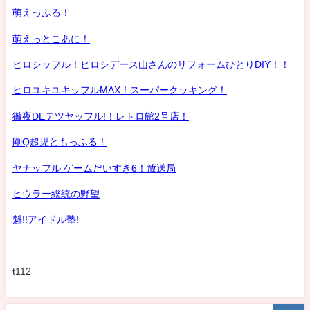
萌えっふる！
萌えっとこあに！
ヒロシッフル！ヒロシデース山さんのリフォームひとりDIY！！
ヒロユキユキッフルMAX！スーパークッキング！
徹夜DEテツヤッフル!！レトロ館2号店！
剛Q超児ともっふる！
ヤナッフル ゲームだいすき6！放送局
ヒウラー総統の野望
魁!!アイドル塾!
t112