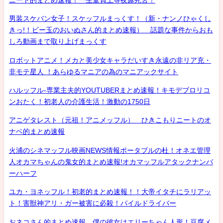
男装スケバン女子！スケッフルまっくす！（新・ナンノひゃくし
きっ!！ビー玉のおいぬさん的まとめ速報） 話題な事件からおも
しろ動画まで取り上げまっくす
ロボットアニメ！メカと美少女キャラだいすき永遠の非リア充・
非モテ星人 ！あらゆるマニアの為のマニアックサイト
ハルッフル-専業主夫的YOUTUBERまとめ速報！キモデブロリコ
ンおたく！初老人の介護生活！激動の1750日
アニゲタレスト（元祖！アニメッフル） ひきこもりニートのオ
ナベ的まとめ速報
火浦のシネマッフル映画NEWS情報ポータブルの杜！オネエ管理
人オカマちゃんの鬼女的まとめ速報!オカマッフルアタックナンバ
ーハーフ
ユカ・ヨネッフル！初老的まとめ速報！！大帝イタチにラリアッ
ト！害獣神アリ・ガー被害に必殺！パイルドライバー
おネコさん的まとめ速報 僕の彼女はエリーちゃん人形！豆腐メ