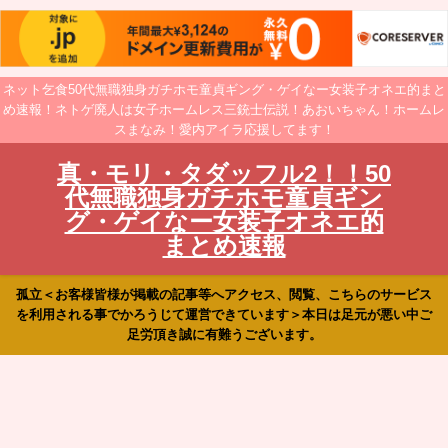
ネット乞食50代無職独身ガチホモ童貞ギング・ゲイなー女装子オネエ的まと
め速報！ネトゲ廃人は女子ホームレス三銃士伝説！あおいちゃん！ホームレ
スまなみ！愛内アイラ応援してます！
真・モリ・タダッフル2！！50
代無職独身ガチホモ童貞ギン
グ・ゲイなー女装子オネエ的
まとめ速報
孤立＜お客様皆様が掲載の記事等へアクセス、閲覧、こちらのサービス
を利用される事でかろうじて運営できています＞本日は足元が悪い中ご
足労頂き誠に有難うございます。