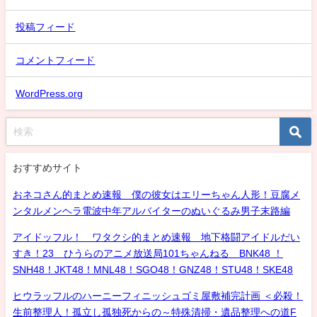
投稿フィード
コメントフィード
WordPress.org
おすすめサイト
おネコさん的まとめ速報 僕の彼女はエリーちゃん人形！豆腐メ
ンタルメンヘラ電波中年アルバイターのぬいぐるみ男子末路編
アイドッフル！ ワタクシ的まとめ速報 地下格闘アイドルだい
すき！23 ひうらのアニメ放送局101ちゃんねる BNK48 ！
SNH48！JKT48！MNL48！SGO48！GNZ48！STU48！SKE48
ヒウラッフルのハーニーフィニッシュゴミ屋敷補完計画 ＜必殺！
生前整理人！孤立し孤独死からの～特殊清掃・遺品整理への道F