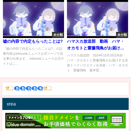
未分類
未分類
嘘の内容で内定もらったことは?
ハマスカ放送部 動画 ハマ・
オカモトと齋藤飛鳥がお届けす
「嘘の内容で内定もらったことは?」の記
事内容はinfoseekニュース公式ページで見
る音楽トークバラエティ 10月
ハマスカ放送部 2024年10月28日内容：
る事が出来ます。 infoseekニュース公式サ
ハマ・オカモトと齋藤飛鳥がお届けする音
28日
イトはこ...
楽トークバラエティ出演者：ハマ・オカモ
ト 齋藤飛鳥 森本晋...
xrea