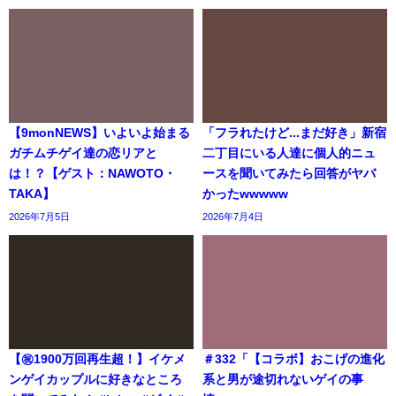
【9monNEWS】いよいよ始まる
「フラれたけど...まだ好き」新宿
ガチムチゲイ達の恋リアと
二丁目にいる人達に個人的ニュ
は！？【ゲスト：NAWOTO・
ースを聞いてみたら回答がヤバ
TAKA】
かったwwwww
2026年7月5日
2026年7月4日
【㊗️1900万回再生超！】イケメ
＃332「【コラボ】おこげの進化
ンゲイカップルに好きなところ
系と男が途切れないゲイの事