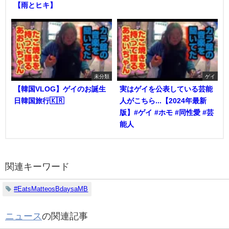
【雨とヒキ】
未分類
ゲイ
【韓国VLOG】ゲイのお誕生
実はゲイを公表している芸能
日韓国旅行🇰🇷
人がこちら...【2024年最新
版】#ゲイ #ホモ #同性愛 #芸
能人
関連キーワード
#EatsMatteosBdaysaMB
ニュース
の関連記事