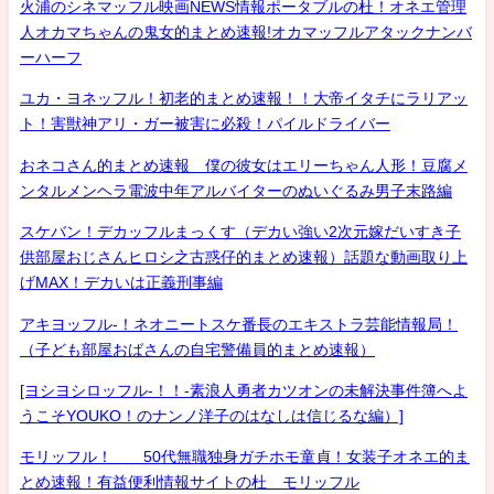
火浦のシネマッフル映画NEWS情報ポータブルの杜！オネエ管理
人オカマちゃんの鬼女的まとめ速報!オカマッフルアタックナンバ
ーハーフ
ユカ・ヨネッフル！初老的まとめ速報！！大帝イタチにラリアッ
ト！害獣神アリ・ガー被害に必殺！パイルドライバー
おネコさん的まとめ速報 僕の彼女はエリーちゃん人形！豆腐メ
ンタルメンヘラ電波中年アルバイターのぬいぐるみ男子末路編
スケバン！デカッフルまっくす（デカい強い2次元嫁だいすき子
供部屋おじさんヒロシ之古惑仔的まとめ速報）話題な動画取り上
げMAX！デカいは正義刑事編
アキヨッフル-！ネオニートスケ番長のエキストラ芸能情報局！
（子ども部屋おばさんの自宅警備員的まとめ速報）
[ヨシヨシロッフル-！！-素浪人勇者カツオンの未解決事件簿へよ
うこそYOUKO！のナンノ洋子のはなしは信じるな編）]
モリッフル！ 50代無職独身ガチホモ童貞！女装子オネエ的ま
とめ速報！有益便利情報サイトの杜 モリッフル