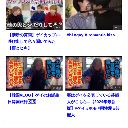
ゲイ
ゲイ
【禁断の質問】ゲイカップル
#bl #gay A romantic kiss
呼び出して色々聞いてみた
【雨とヒキ】
未分類
ゲイ
【韓国VLOG】ゲイのお誕生
実はゲイを公表している芸能
日韓国旅行🇰🇷
人がこちら...【2024年最新
版】#ゲイ #ホモ #同性愛 #芸
能人