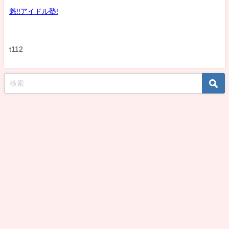
魁!!アイドル塾!
t112
koshirohiroko39jp All Rights Reserved.