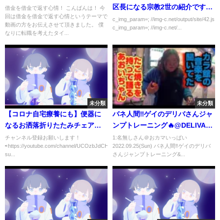
区長になる宗教2世の紹介です」
借金を借金で返す心情！ こんばんは！ 今
回は借金を借金で返す心情というテーマで
ﾄﾞﾝｯ！
c_img_param=; //img-c.net/output/site/42.js
動画の方をお伝えさせて頂きました。 僕
c_img_param=; //img-c.net/...
なりに転職を考えたタイ...
未分類
未分類
【コロナ自宅療養にも】便器に
バネ人間‼️ゲイのデリバさんジャ
なるお洒落折りたたみチェアで
ンプトレーニング🔥@DELIVAち
ウ◯チします！ポータブルトイ
ゃん寝る
チャンネル登録お願いします！
1:名無しさん＠おカマいっぱい
⇨https://youtube.com/channel/UCOzbJdCHk17lGiYbxg7yoxw?
2022.09.25(Sun) バネ人間‼️ゲイのデリバ
レ使用レビュー[ドローン映像あ
su...
さんジャンプトレーニング&...
り]