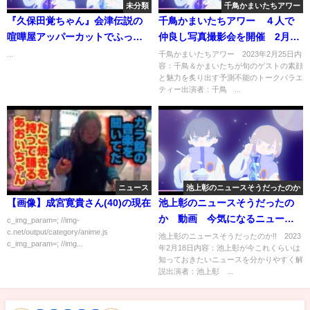
未分類
千鳥かまいたちアワー
『久保田覚ちゃん』会津伝説の
千鳥かまいたちアワー ４人で
喧嘩屋アッパーカットでふっ飛
仲良し写真撮影会を開催 2月25
んだみたい👊
日
...
千鳥かまいたちアワー 2023年2月25日内
容：千鳥＆かまいたちが旬のゲストの素顔
と魅力を炙り出す予測不能のトークバラエ
ティー出演者：千鳥 ...
ニュース
池上彰のニュースそうだったのか
【画像】成宮寛貴さん(40)の現在
池上彰のニュースそうだったの
か 動画 今気になるニュース
c_img_param=; //img-
c.net/output/category/anime.js
をわかりやすく解説 2月18日
池上彰のニュースそうだったのか!! 2023
c_img_param=; //img...
年2月18日内容：池上彰が今これくらいは
知っておきたいニュースを分かりやすく解
説出演者：池上彰 ...