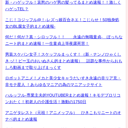
新・ハゲッフル！哀愁のハゲ男の髪ってるまとめ速報！！激しく
ハゲっTEL？
こじ！コジッフル@！-レズっ娘百合ネエ！こじらせ！50独身処
女のBL腐女子的まとめ速報-
何だ！何が？真・シロッフル！！ 永遠の無職童貞- ぼっちな
ニート的まとめ速報！一生童貞上等夜露死苦！
男装スケバン女子！スケッフルまっくす！（新・ナンノひゃくし
きっ!！ビー玉のおいぬさん的まとめ速報） 話題な事件からおも
しろ動画まで取り上げまっくす
ロボットアニメ！メカと美少女キャラだいすき永遠の非リア充・
非モテ星人 ！あらゆるマニアの為のマニアックサイト
ハルッフル-専業主夫的YOUTUBERまとめ速報！キモデブロリコ
ンおたく！初老人の介護生活！激動の1750日
アニゲタレスト（元祖！アニメッフル） ひきこもりニートのオ
ナベ的まとめ速報