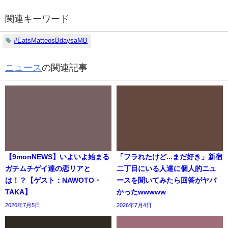
関連キーワード
#EatsMatteosBdaysaMB
ニュース
の関連記事
【9monNEWS】いよいよ始まる
「フラれたけど...まだ好き」新宿
ガチムチゲイ達の恋リアと
二丁目にいる人達に個人的ニュ
は！？【ゲスト：NAWOTO・
ースを聞いてみたら回答がヤバ
TAKA】
かったwwwww
2026年7月5日
2026年7月4日