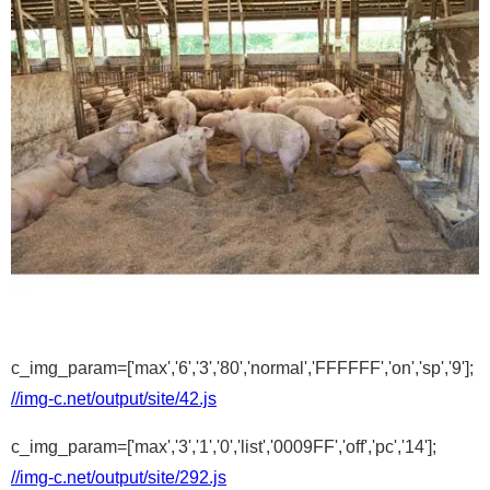
c_img_param=['max','6','3','80','normal','FFFFFF','on','sp','9'];
//img-c.net/output/site/42.js
c_img_param=['max','3','1','0','list','0009FF','off','pc','14'];
//img-c.net/output/site/292.js