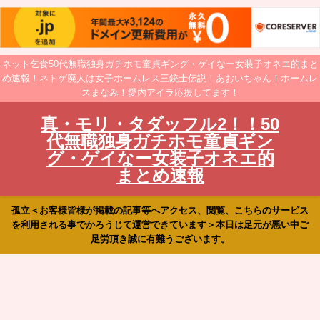
ネット乞食50代無職独身ガチホモ童貞ギング・ゲイなー女装子オネエ的まと
め速報！ネトゲ廃人は女子ホームレス三銃士伝説！あおいちゃん！ホームレ
スまなみ！愛内アイラ応援してます！
真・モリ・タダッフル2！！50
代無職独身ガチホモ童貞ギン
グ・ゲイなー女装子オネエ的
まとめ速報
孤立＜お客様皆様が掲載の記事等へアクセス、閲覧、こちらのサービス
を利用される事でかろうじて運営できています＞本日は足元が悪い中ご
足労頂き誠に有難うございます。