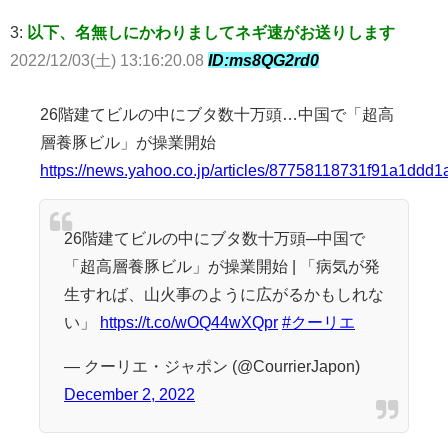
3:
以下、名無しにかわりましてネギ速がお送りします
2022/12/03(土) 13:16:20.08
ID:ms8QG2rd0
26階建てビルの中にブタ数十万頭…中国で「超高
層養豚ビル」が操業開始
https://news.yahoo.co.jp/articles/87758118731f91a1dd
26階建てビルの中にブタ数十万頭─中国で
「超高層養豚ビル」が操業開始 | 「病気が発
生すれば、山火事のように広がるかもしれな
い」
https://t.co/wOQ44wXQpr
#クーリエ
— クーリエ・ジャポン (@CourrierJapon)
December 2, 2022