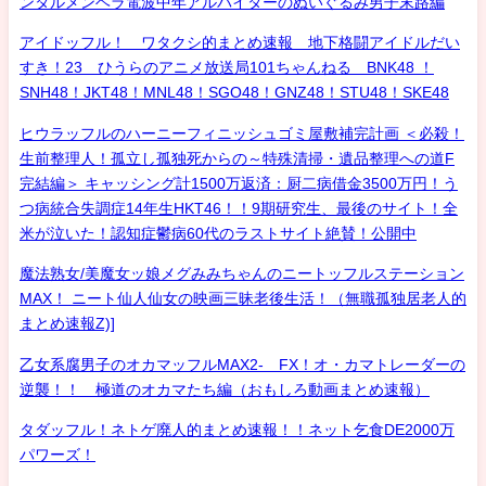
ンタルメンヘラ電波中年アルバイターのぬいぐるみ男子末路編
アイドッフル！ ワタクシ的まとめ速報 地下格闘アイドルだい
すき！23 ひうらのアニメ放送局101ちゃんねる BNK48 ！
SNH48！JKT48！MNL48！SGO48！GNZ48！STU48！SKE48
ヒウラッフルのハーニーフィニッシュゴミ屋敷補完計画 ＜必殺！
生前整理人！孤立し孤独死からの～特殊清掃・遺品整理への道F
完結編＞ キャッシング計1500万返済：厨二病借金3500万円！う
つ病統合失調症14年生HKT46！！9期研究生、最後のサイト！全
米が泣いた！認知症鬱病60代のラストサイト絶賛！公開中
魔法熟女/美魔女ッ娘メグみみちゃんのニートッフルステーション
MAX！ ニート仙人仙女の映画三昧老後生活！（無職孤独居老人的
まとめ速報Z)]
乙女系腐男子のオカマッフルMAX2- FX！オ・カマトレーダーの
逆襲！！ 極道のオカマたち編（おもしろ動画まとめ速報）
タダッフル！ネトゲ廃人的まとめ速報！！ネット乞食DE2000万
パワーズ！