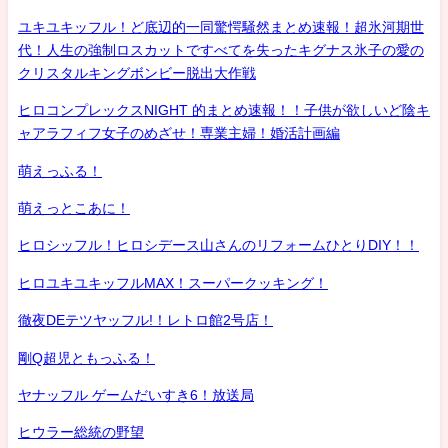
ユキユキッフル！ど底辺的一同驚愕騒然まとめ速報！超氷河期世
代！人生の強制ロスカットですべてを失ったキグナス氷子の愛の
クリスタルキングボンビー脱出大作戦
ヒロコンプレックスNIGHT 的まとめ速報！！子供が欲しいど陰キ
ャアラフィフ女子のめざせ！専業主婦！婚活計画編
萌えっふる！
萌えっとこあに！
ヒロシッフル！ヒロシデース山さんのリフォームひとりDIY！！
ヒロユキユキッフルMAX！スーパークッキング！
徹夜DEテツヤッフル!！レトロ館2号店！
剛Q超児ともっふる！
ヤナッフル ゲームだいすき6！放送局
ヒウラー総統の野望