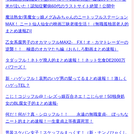
米が泣いた！認知症鬱病60代のラストサイト絶賛！公開中
魔法熟女/美魔女ッ娘メグみみちゃんのニートッフルステーション
MAX！ ニート仙人仙女の映画三昧老後生活！（無職孤独居老人的
まとめ速報Z)]
乙女系腐男子のオカマッフルMAX2- FX！オ・カマトレーダーの
逆襲！！ 極道のオカマたち編（おもしろ動画まとめ速報）
タダッフル！ネトゲ廃人的まとめ速報！！ネット乞食DE2000万
パワーズ！
新・ハゲッフル！哀愁のハゲ男の髪ってるまとめ速報！！激しく
ハゲっTEL？
こじ！コジッフル@！-レズっ娘百合ネエ！こじらせ！50独身処
女のBL腐女子的まとめ速報-
何だ！何が？真・シロッフル！！ 永遠の無職童貞- ぼっちな
ニート的まとめ速報！一生童貞上等夜露死苦！
男装スケバン女子！スケッフルまっくす！（新・ナンノひゃくし