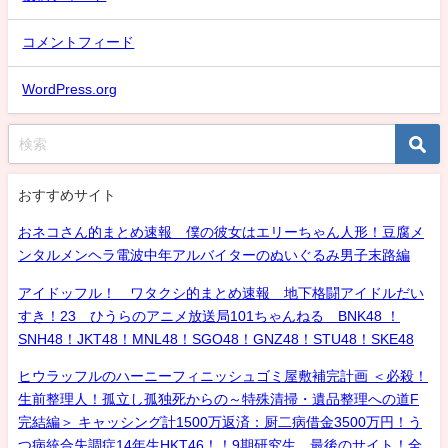
コメントフィード
WordPress.org
おすすめサイト
おネコさん的まとめ速報 僕の彼女はエリーちゃん人形！豆腐メ
ンタルメンヘラ電波中年アルバイターのぬいぐるみ男子末路編
アイドッフル！ ワタクシ的まとめ速報 地下格闘アイドルだい
すき！23 ひうらのアニメ放送局101ちゃんねる BNK48 ！
SNH48！JKT48！MNL48！SGO48！GNZ48！STU48！SKE48
ヒウラッフルのハーニーフィニッシュゴミ屋敷補完計画 ＜必殺！
生前整理人！孤立し孤独死からの～特殊清掃・遺品整理への道F
完結編＞ キャッシング計1500万返済：厨二病借金3500万円！う
つ病統合失調症14年生HKT46！！9期研究生、最後のサイト！全