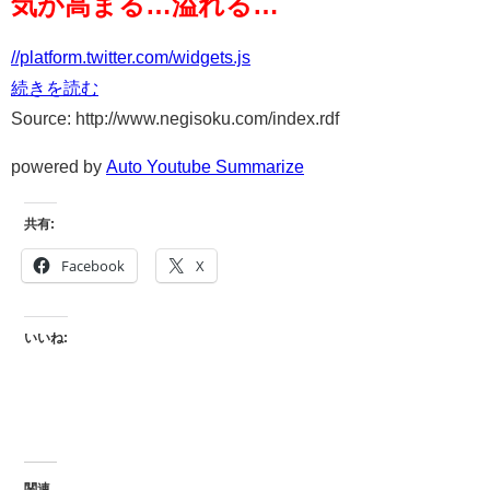
気が高まる…溢れる…
//platform.twitter.com/widgets.js
続きを読む
Source: http://www.negisoku.com/index.rdf
powered by
Auto Youtube Summarize
共有:
Facebook
X
いいね:
関連