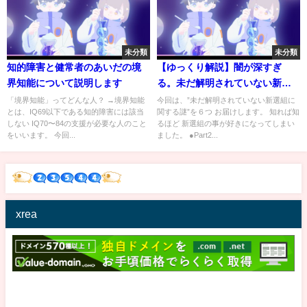
未分類
未分類
知的障害と健常者のあいだの境
【ゆっくり解説】闇が深すぎ
界知能について説明します
る。未だ解明されていない新選
組の謎６選
「境界知能」ってどんな人？ →境界知能
今回は、”未だ解明されていない新選組に
とは、IQ69以下である知的障害には該当
関する謎”を６つ お届けします。 知れば知
しない IQ70〜84の支援が必要な人のこと
るほど 新選組の事が好きになってしまい
をいいます。 今回...
ました。 ●Part2...
xrea