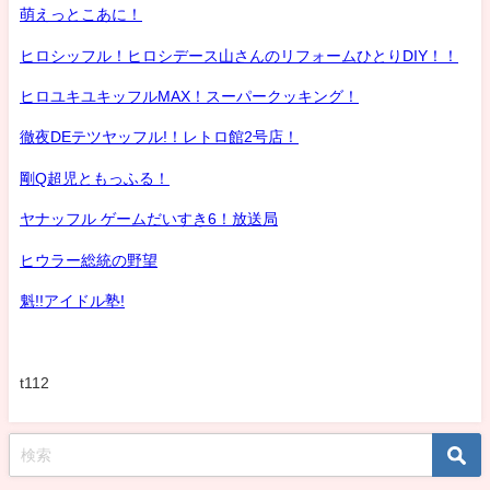
萌えっとこあに！
ヒロシッフル！ヒロシデース山さんのリフォームひとりDIY！！
ヒロユキユキッフルMAX！スーパークッキング！
徹夜DEテツヤッフル!！レトロ館2号店！
剛Q超児ともっふる！
ヤナッフル ゲームだいすき6！放送局
ヒウラー総統の野望
魁!!アイドル塾!
t112