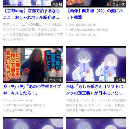
未分類
ニュース
【京都vlog】京都で泊まるなら
【画像】向井理（42）の姿にネ
ここ！おしゃれホテル紹介🌿｜
ット衝撃
京都カフェ巡りvlog 京都ラン
皆様こんにちは、HOWELLです！ 今回は
c_img_param=; //img-
インスタで話題の京都ホテルのご紹介。
c.net/output/category/anime.js
チ・パン屋
元々お酒の販売所だった建屋を改装して作
c_img_param=; //img...
られたnol kyot...
ニュース
未分類
彡（❤)（❤)「あの小学生タイプ
※Q.「もしも孫さん（ソフトバ
や！キスしたろ！」
ンクの孫正義）が日本にいなか
ったらどうなってた？」【ひろ
c_img_param=; //img-
※高評価、コメント、コメントへの評価を
c.net/output/category/anime.js
気軽にお願いします！※ 【ショート動画
ゆき１．２倍速#Shorts】
c_img_param=; //img...
全部見】https://www.youtube.com/watc...