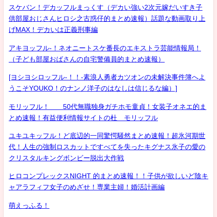
スケバン！デカッフルまっくす（デカい強い2次元嫁だいすき子
供部屋おじさんヒロシ之古惑仔的まとめ速報）話題な動画取り上
げMAX！デカいは正義刑事編
アキヨッフル-！ネオニートスケ番長のエキストラ芸能情報局！
（子ども部屋おばさんの自宅警備員的まとめ速報）
[ヨシヨシロッフル-！！-素浪人勇者カツオンの未解決事件簿へよ
うこそYOUKO！のナンノ洋子のはなしは信じるな編）]
モリッフル！ 50代無職独身ガチホモ童貞！女装子オネエ的ま
とめ速報！有益便利情報サイトの杜 モリッフル
ユキユキッフル！ど底辺的一同驚愕騒然まとめ速報！超氷河期世
代！人生の強制ロスカットですべてを失ったキグナス氷子の愛の
クリスタルキングボンビー脱出大作戦
ヒロコンプレックスNIGHT 的まとめ速報！！子供が欲しいど陰キ
ャアラフィフ女子のめざせ！専業主婦！婚活計画編
萌えっふる！