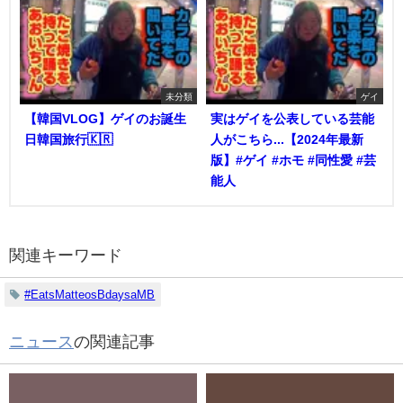
未分類
ゲイ
【韓国VLOG】ゲイのお誕生
実はゲイを公表している芸能
日韓国旅行🇰🇷
人がこちら...【2024年最新
版】#ゲイ #ホモ #同性愛 #芸
能人
関連キーワード
#EatsMatteosBdaysaMB
ニュース
の関連記事