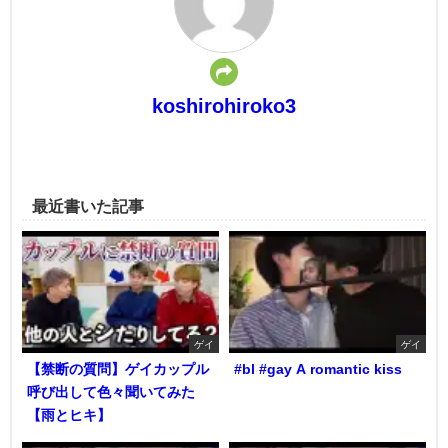
koshirohiroko3
最近書いた記事
ゲイ
ゲイ
【禁断の質問】ゲイカップル
#bl #gay A romantic kiss
呼び出して色々聞いてみた
【雨とヒキ】