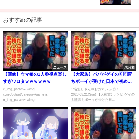
おすすめの記事
ニュース
未分類
【画像】ウマ娘の1人称視点楽し
【大家族】パパがゲイの🇸🇪育
すぎワロタｗｗｗｗｗｗ
ちボーイが受けた日本で初めて
の誕生日！じいちゃんばあちゃ
c_img_param=; //img-
1:名無しさん＠おカマいっぱい
c.net/output/category/game.js
2023.05.21(Sun) 【大家族】パパがゲイの
んや日本の家族のサプライズに
c_img_param=; //img-...
🇸🇪育ちボーイが受けた日...
驚きすぎたスウェーデンの7歳児
【ふたりぱぱvlog】｜LGBTQ｜
ゲイカップル