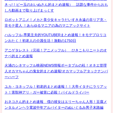
きっ!！ビー玉のおいぬさん的まとめ速報） 話題な事件からおも
しろ動画まで取り上げまっくす
ロボットアニメ！メカと美少女キャラだいすき永遠の非リア充・
非モテ星人 ！あらゆるマニアの為のマニアックサイト
ハルッフル-専業主夫的YOUTUBERまとめ速報！キモデブロリコ
ンおたく！初老人の介護生活！激動の1750日
アニゲタレスト（元祖！アニメッフル） ひきこもりニートのオ
ナベ的まとめ速報
火浦のシネマッフル映画NEWS情報ポータブルの杜！オネエ管理
人オカマちゃんの鬼女的まとめ速報!オカマッフルアタックナンバ
ーハーフ
ユカ・ヨネッフル！初老的まとめ速報！！大帝イタチにラリアッ
ト！害獣神アリ・ガー被害に必殺！パイルドライバー
おネコさん的まとめ速報 僕の彼女はエリーちゃん人形！豆腐メ
ンタルメンヘラ電波中年アルバイターのぬいぐるみ男子末路編