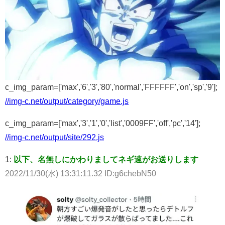
c_img_param=['max','6','3','80','normal','FFFFFF','on','sp','9'];
//img-c.net/output/category/game.js
c_img_param=['max','3','1','0','list','0009FF','off','pc','14'];
//img-c.net/output/site/292.js
1:
以下、名無しにかわりましてネギ速がお送りします
2022/11/30(水) 13:31:11.32 ID:g6chebN50