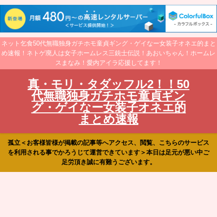
ネット乞食50代無職独身ガチホモ童貞ギング・ゲイなー女装子オネエ的まと
め速報！ネトゲ廃人は女子ホームレス三銃士伝説！あおいちゃん！ホームレ
スまなみ！愛内アイラ応援してます！
真・モリ・タダッフル2！！50
代無職独身ガチホモ童貞ギン
グ・ゲイなー女装子オネエ的
まとめ速報
孤立＜お客様皆様が掲載の記事等へアクセス、閲覧、こちらのサービス
を利用される事でかろうじて運営できています＞本日は足元が悪い中ご
足労頂き誠に有難うございます。