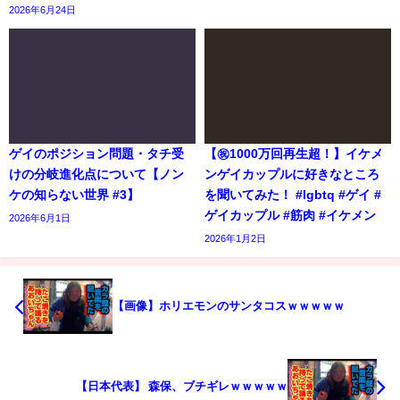
2026年6月24日
ゲイのポジション問題・タチ受
【㊗️1000万回再生超！】イケメ
けの分岐進化点について【ノン
ンゲイカップルに好きなところ
ケの知らない世界 #3】
を聞いてみた！ #lgbtq #ゲイ #
ゲイカップル #筋肉 #イケメン
2026年6月1日
2026年1月2日
【画像】ホリエモンのサンタコスｗｗｗｗｗ
【日本代表】 森保、ブチギレｗｗｗｗｗ