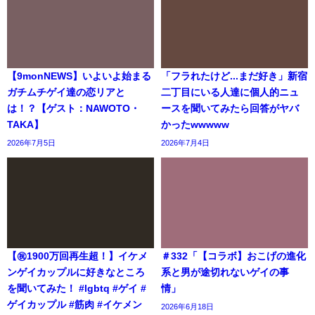
【9monNEWS】いよいよ始まる
「フラれたけど...まだ好き」新宿
ガチムチゲイ達の恋リアと
二丁目にいる人達に個人的ニュ
は！？【ゲスト：NAWOTO・
ースを聞いてみたら回答がヤバ
TAKA】
かったwwwww
2026年7月5日
2026年7月4日
【㊗️1900万回再生超！】イケメ
＃332「【コラボ】おこげの進化
ンゲイカップルに好きなところ
系と男が途切れないゲイの事
を聞いてみた！ #lgbtq #ゲイ #
情」
ゲイカップル #筋肉 #イケメン
2026年6月18日