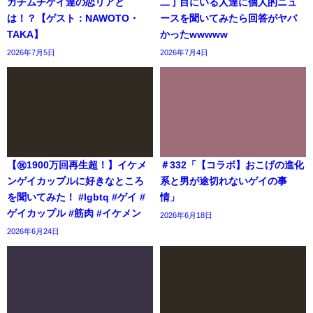
ガチムチゲイ達の恋リアと
二丁目にいる人達に個人的ニュ
は！？【ゲスト：NAWOTO・
ースを聞いてみたら回答がヤバ
TAKA】
かったwwwww
2026年7月5日
2026年7月4日
【㊗️1900万回再生超！】イケメ
＃332「【コラボ】おこげの進化
ンゲイカップルに好きなところ
系と男が途切れないゲイの事
を聞いてみた！ #lgbtq #ゲイ #
情」
ゲイカップル #筋肉 #イケメン
2026年6月18日
2026年6月24日