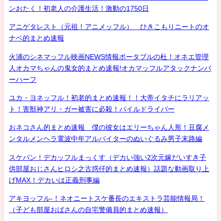
ンおたく！初老人の介護生活！激動の1750日
アニゲタレスト（元祖！アニメッフル） ひきこもりニートのオ
ナベ的まとめ速報
火浦のシネマッフル映画NEWS情報ポータブルの杜！オネエ管理
人オカマちゃんの鬼女的まとめ速報!オカマッフルアタックナンバ
ーハーフ
ユカ・ヨネッフル！初老的まとめ速報！！大帝イタチにラリアッ
ト！害獣神アリ・ガー被害に必殺！パイルドライバー
おネコさん的まとめ速報 僕の彼女はエリーちゃん人形！豆腐メ
ンタルメンヘラ電波中年アルバイターのぬいぐるみ男子末路編
スケバン！デカッフルまっくす（デカい強い2次元嫁だいすき子
供部屋おじさんヒロシ之古惑仔的まとめ速報）話題な動画取り上
げMAX！デカいは正義刑事編
アキヨッフル-！ネオニートスケ番長のエキストラ芸能情報局！
（子ども部屋おばさんの自宅警備員的まとめ速報）