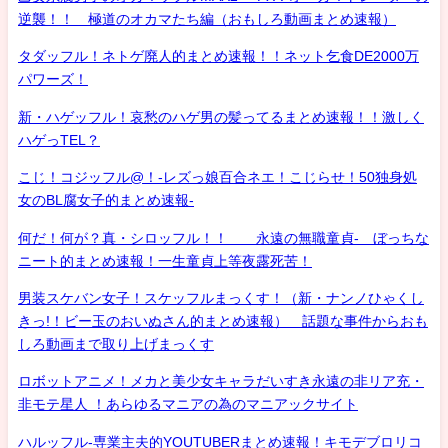
逆襲！！ 極道のオカマたち編（おもしろ動画まとめ速報）
タダッフル！ネトゲ廃人的まとめ速報！！ネット乞食DE2000万
パワーズ！
新・ハゲッフル！哀愁のハゲ男の髪ってるまとめ速報！！激しく
ハゲっTEL？
こじ！コジッフル@！-レズっ娘百合ネエ！こじらせ！50独身処
女のBL腐女子的まとめ速報-
何だ！何が？真・シロッフル！！ 永遠の無職童貞- ぼっちな
ニート的まとめ速報！一生童貞上等夜露死苦！
男装スケバン女子！スケッフルまっくす！（新・ナンノひゃくし
きっ!！ビー玉のおいぬさん的まとめ速報） 話題な事件からおも
しろ動画まで取り上げまっくす
ロボットアニメ！メカと美少女キャラだいすき永遠の非リア充・
非モテ星人 ！あらゆるマニアの為のマニアックサイト
ハルッフル-専業主夫的YOUTUBERまとめ速報！キモデブロリコ