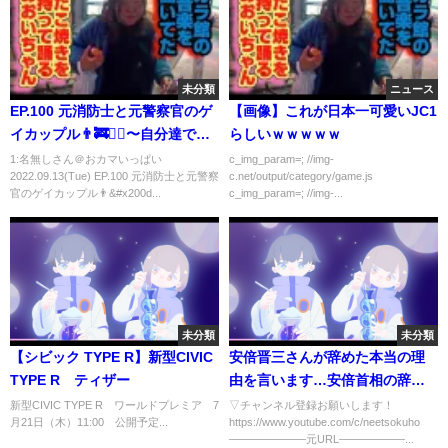
未分類
ニュース
EP.100 元消防士と元警察官のゲ
【画像】これが日本一可愛いJC1
イカップル👨‍🚒👮‍♂️〜自分達では
らしいｗｗｗｗｗ
買えない最高級マンゴー🥭を食
1:名無しさん＠おカマいっぱい
c_img_param=; //img-
2022.09.13(Tue) EP.100 元消防士と元警察
c.net/output/category/game.js
べた〜
官のゲイカップル👨&#x200d...
c_img_param=; //img-...
未分類
未分類
【シビック TYPE R】新型CIVIC
安倍晋三さんが辞めた本当の理
TYPE R ティザー
由を言います…安倍首相の辞
任、依願退職です⇒赤羽の世界
新型CIVIC TYPE R ワールドプレミア 7
▽チャンネル登録お願いします！
月21日（木）11:00 公開予定...
https://www.youtube.com/c/neetsokuho
の全てを知り尽くす男ひろゆき
―――――――元URL――――――...