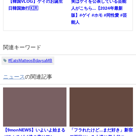
【韓国VLOG】ゲイのお誕生
実はゲイを公表している芸能
日韓国旅行🇰🇷
人がこちら...【2024年最新
版】#ゲイ #ホモ #同性愛 #芸
能人
関連キーワード
#EatsMatteosBdaysaMB
ニュース
の関連記事
【9monNEWS】いよいよ始まる
「フラれたけど...まだ好き」新宿