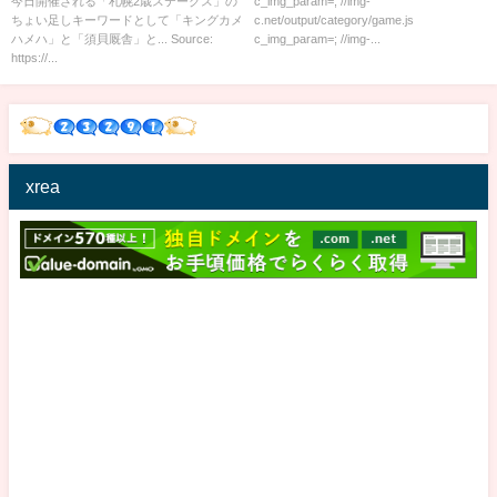
今日開催される「札幌2歳ステークス」の
c_img_param=; //img-
ちょい足しキーワードとして「キングカメ
c.net/output/category/game.js
ハメハ」と「須貝厩舎」と... Source:
c_img_param=; //img-...
https://...
xrea