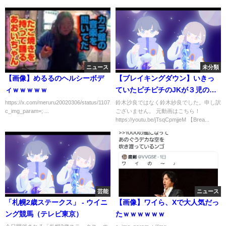
が考える安倍首相が辞任した衝
撃の舞台裏は
ニュース
未分類
【画像】めるるのヘルシーボデ
【ブレイキングダウン】いきっ
ィｗｗｗｗｗ
ていたピチピチのJKが３児のマ
マに絞め落とされる...【朝倉未
https://x.com/meruru20020306/status/1107225352328245248
鈴木沙良ではなく鈴木紗良でした。申し訳
c_img_param=; ...
ございません。 元動画はこちら！
来/Breaking
https://youtu.be/jTsqCpmjjeM 【Brea...
Down/BREAKINGDOWN/谷山ひ
とみ/鈴木紗良】
芸能
ニュース
「札幌2歳ステークス」 - ウイニ
【画像】ワイら、Xで大人気だっ
ング競馬（テレビ東京）
たｗｗｗｗｗｗ