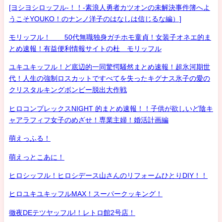
[ヨシヨシロッフル-！！-素浪人勇者カツオンの未解決事件簿へよ
うこそYOUKO！のナンノ洋子のはなしは信じるな編）]
モリッフル！ 50代無職独身ガチホモ童貞！女装子オネエ的ま
とめ速報！有益便利情報サイトの杜 モリッフル
ユキユキッフル！ど底辺的一同驚愕騒然まとめ速報！超氷河期世
代！人生の強制ロスカットですべてを失ったキグナス氷子の愛の
クリスタルキングボンビー脱出大作戦
ヒロコンプレックスNIGHT 的まとめ速報！！子供が欲しいど陰キ
ャアラフィフ女子のめざせ！専業主婦！婚活計画編
萌えっふる！
萌えっとこあに！
ヒロシッフル！ヒロシデース山さんのリフォームひとりDIY！！
ヒロユキユキッフルMAX！スーパークッキング！
徹夜DEテツヤッフル!！レトロ館2号店！