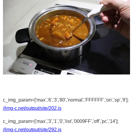
c_img_param=['max','6','3','80','normal','FFFFFF','on','sp','9'];
//img-c.net/output/site/202.js
c_img_param=['max','3','1','0','list','0009FF','off','pc','14'];
//img-c.net/output/site/292.js