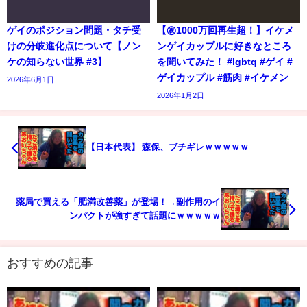
ゲイのポジション問題・タチ受
【㊗️1000万回再生超！】イケメ
けの分岐進化点について【ノン
ンゲイカップルに好きなところ
ケの知らない世界 #3】
を聞いてみた！ #lgbtq #ゲイ #
ゲイカップル #筋肉 #イケメン
2026年6月1日
2026年1月2日
【日本代表】 森保、ブチギレｗｗｗｗｗ
薬局で買える「肥満改善薬」が登場！→副作用のイ
ンパクトが強すぎて話題にｗｗｗｗｗ
おすすめの記事