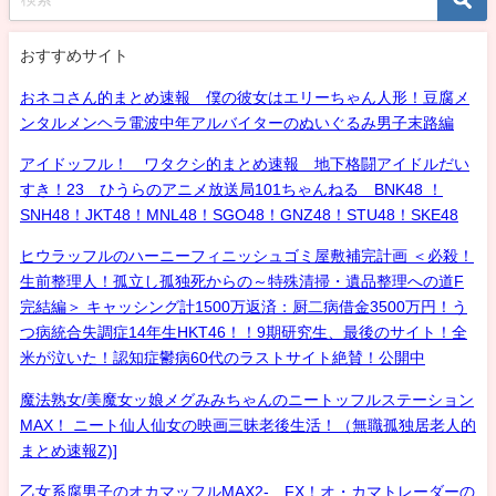
おすすめサイト
おネコさん的まとめ速報 僕の彼女はエリーちゃん人形！豆腐メ
ンタルメンヘラ電波中年アルバイターのぬいぐるみ男子末路編
アイドッフル！ ワタクシ的まとめ速報 地下格闘アイドルだい
すき！23 ひうらのアニメ放送局101ちゃんねる BNK48 ！
SNH48！JKT48！MNL48！SGO48！GNZ48！STU48！SKE48
ヒウラッフルのハーニーフィニッシュゴミ屋敷補完計画 ＜必殺！
生前整理人！孤立し孤独死からの～特殊清掃・遺品整理への道F
完結編＞ キャッシング計1500万返済：厨二病借金3500万円！う
つ病統合失調症14年生HKT46！！9期研究生、最後のサイト！全
米が泣いた！認知症鬱病60代のラストサイト絶賛！公開中
魔法熟女/美魔女ッ娘メグみみちゃんのニートッフルステーション
MAX！ ニート仙人仙女の映画三昧老後生活！（無職孤独居老人的
まとめ速報Z)]
乙女系腐男子のオカマッフルMAX2- FX！オ・カマトレーダーの