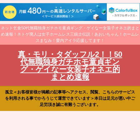
ネット乞食50代無職独身ガチホモ童貞ギング・ゲイなー女装子オネエ的まと
め速報！ネトゲ廃人は女子ホームレス三銃士伝説！あおいちゃん！ホームレ
スまなみ！愛内アイラ応援してます！
真・モリ・タダッフル2！！50
代無職独身ガチホモ童貞ギン
グ・ゲイなー女装子オネエ的
まとめ速報
孤立＜お客様皆様が掲載の記事等へアクセス、閲覧、こちらのサービス
を利用される事でかろうじて運営できています＞本日は足元が悪い中ご
足労頂き誠に有難うございます。