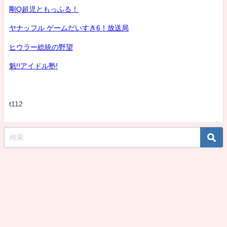
剛Q超児ともっふる！
ヤナッフル ゲームだいすき6！放送局
ヒウラー総統の野望
魁!!アイドル塾!
t112