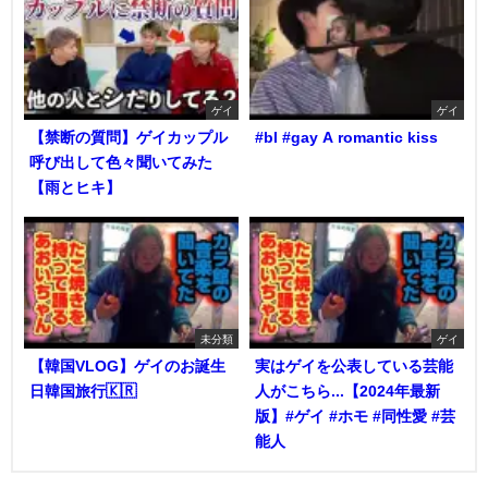
ゲイ
ゲイ
【禁断の質問】ゲイカップル
#bl #gay A romantic kiss
呼び出して色々聞いてみた
【雨とヒキ】
未分類
ゲイ
【韓国VLOG】ゲイのお誕生
実はゲイを公表している芸能
日韓国旅行🇰🇷
人がこちら...【2024年最新
版】#ゲイ #ホモ #同性愛 #芸
能人