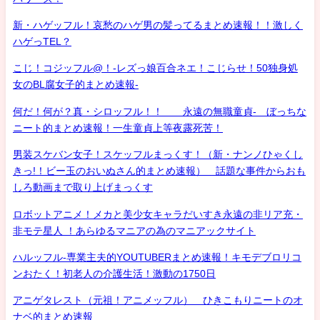
新・ハゲッフル！哀愁のハゲ男の髪ってるまとめ速報！！激しく
ハゲっTEL？
こじ！コジッフル@！-レズっ娘百合ネエ！こじらせ！50独身処
女のBL腐女子的まとめ速報-
何だ！何が？真・シロッフル！！ 永遠の無職童貞- ぼっちな
ニート的まとめ速報！一生童貞上等夜露死苦！
男装スケバン女子！スケッフルまっくす！（新・ナンノひゃくし
きっ!！ビー玉のおいぬさん的まとめ速報） 話題な事件からおも
しろ動画まで取り上げまっくす
ロボットアニメ！メカと美少女キャラだいすき永遠の非リア充・
非モテ星人 ！あらゆるマニアの為のマニアックサイト
ハルッフル-専業主夫的YOUTUBERまとめ速報！キモデブロリコ
ンおたく！初老人の介護生活！激動の1750日
アニゲタレスト（元祖！アニメッフル） ひきこもりニートのオ
ナベ的まとめ速報