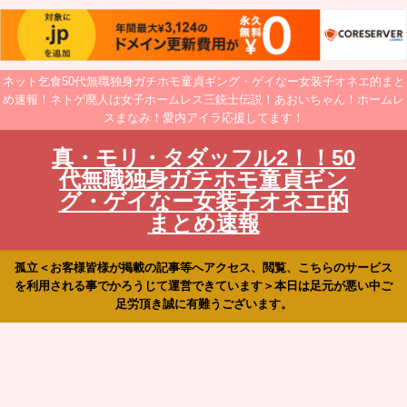
ネット乞食50代無職独身ガチホモ童貞ギング・ゲイなー女装子オネエ的まと
め速報！ネトゲ廃人は女子ホームレス三銃士伝説！あおいちゃん！ホームレ
スまなみ！愛内アイラ応援してます！
真・モリ・タダッフル2！！50
代無職独身ガチホモ童貞ギン
グ・ゲイなー女装子オネエ的
まとめ速報
孤立＜お客様皆様が掲載の記事等へアクセス、閲覧、こちらのサービス
を利用される事でかろうじて運営できています＞本日は足元が悪い中ご
足労頂き誠に有難うございます。