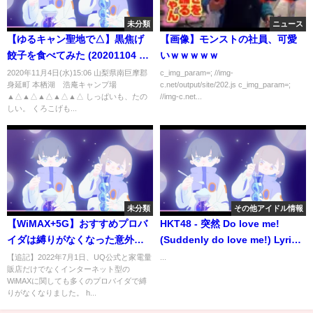
未分類
ニュース
【ゆるキャン聖地で△】黒焦げ
【画像】モンストの社員、可愛
餃子を食べてみた (20201104 浩
いｗｗｗｗｗ
庵)
2020年11月4日(水)15:06 山梨県南巨摩郡
c_img_param=; //img-
身延町 本栖湖 浩庵キャンプ場
c.net/output/site/202.js c_img_param=;
▲△▲△▲△▲△▲△ しっぱいも、たの
//img-c.net...
しい。 くろこげも...
未分類
その他アイドル情報
【WiMAX+5G】おすすめプロバ
HKT48 - 突然 Do love me!
イダは縛りがなくなった意外な
(Suddenly do love me!) Lyrics
あそこ！？【2年,3年契約プラン
(KAN/ROM/ENG)
【追記】2022年7月1日、UQ公式と家電量
...
販店だけでなくインターネット型の
終了】
WiMAXに関しても多くのプロバイダで縛
りがなくなりました。 h...