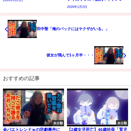
2026年6月1日
2026年1月2日
田中聖「俺のバックにはヤクザがいる。」
彼女が飛んで1ヶ月半・・・
おすすめの記事
未分類
未分類
金バエトレンドｗの悲劇事件に
【2歳女児死亡】46歳祖母「育児