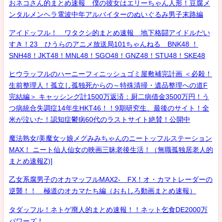
おネコさん的まとめ速報 僕の彼女はエリーちゃん人形！豆腐メ
ンタルメンヘラ電波中年アルバイターのぬいぐるみ男子末路編
アイドッフル！ ワタクシ的まとめ速報 地下格闘アイドルだい
すき！23 ひうらのアニメ放送局101ちゃんねる BNK48 ！
SNH48！JKT48！MNL48！SGO48！GNZ48！STU48！SKE48
ヒウラッフルのハーニーフィニッシュゴミ屋敷補完計画 ＜必殺！
生前整理人！孤立し孤独死からの～特殊清掃・遺品整理への道F
完結編＞ キャッシング計1500万返済：厨二病借金3500万円！う
つ病統合失調症14年生HKT46！！9期研究生、最後のサイト！全
米が泣いた！認知症鬱病60代のラストサイト絶賛！公開中
魔法熟女/美魔女ッ娘メグみみちゃんのニートッフルステーション
MAX！ ニート仙人仙女の映画三昧老後生活！（無職孤独居老人的
まとめ速報Z)]
乙女系腐男子のオカマッフルMAX2- FX！オ・カマトレーダーの
逆襲！！ 極道のオカマたち編（おもしろ動画まとめ速報）
タダッフル！ネトゲ廃人的まとめ速報！！ネット乞食DE2000万
パワーズ！