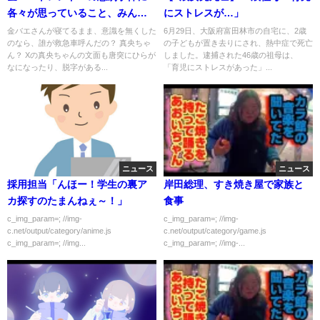
各々が思っていること、みんな
にストレスが…」
ー金バエに元気を分けてくれ
金バエさんが寝てるまま、意識を無くした
6月29日、大阪府富田林市の自宅に、2歳
のなら、誰が救急車呼んだの？ 真央ちゃ
の子どもが置き去りにされ、熱中症で死亡
ー、元気だまを送るのはいまし
ん？ Xの真央ちゃんの文面も唐突にひらが
しました。逮捕された46歳の祖母は、
かねー！！真央ちゃんは特大の
なになったり、脱字がある...
「育児にストレスがあった」...
やつ頼むね
ニュース
ニュース
採用担当「んほー！学生の裏ア
岸田総理、すき焼き屋で家族と
カ探すのたまんねぇ～！」
食事
c_img_param=; //img-
c_img_param=; //img-
c.net/output/category/anime.js
c.net/output/category/game.js
c_img_param=; //img...
c_img_param=; //img-...