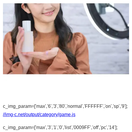
c_img_param=['max','6','3','80','normal','FFFFFF','on','sp','9'];
//img-c.net/output/category/game.js
c_img_param=['max','3','1','0','list','0009FF','off','pc','14'];