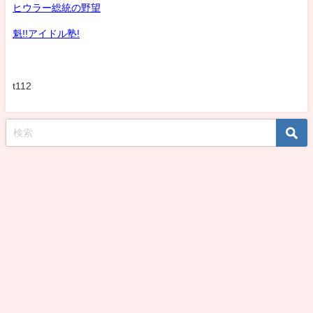
ヒウラー総統の野望
魁!!アイドル塾!
t112
koshirohiroko39jp All Rights Reserved.