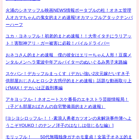
火浦のシネマッフル映画NEWS情報ポータブルの杜！オネエ管理
人オカマちゃんの鬼女的まとめ速報!オカマッフルアタックナンバ
ーハーフ
ユカ・ヨネッフル！初老的まとめ速報！！大帝イタチにラリアッ
ト！害獣神アリ・ガー被害に必殺！パイルドライバー
おネコさん的まとめ速報 僕の彼女はエリーちゃん人形！豆腐メ
ンタルメンヘラ電波中年アルバイターのぬいぐるみ男子末路編
スケバン！デカッフルまっくす（デカい強い2次元嫁だいすき子
供部屋おじさんヒロシ之古惑仔的まとめ速報）話題な動画取り上
げMAX！デカいは正義刑事編
アキヨッフル-！ネオニートスケ番長のエキストラ芸能情報局！
（子ども部屋おばさんの自宅警備員的まとめ速報）
[ヨシヨシロッフル-！！-素浪人勇者カツオンの未解決事件簿へよ
うこそYOUKO！のナンノ洋子のはなしは信じるな編）]
モリッフル！ 50代無職独身ガチホモ童貞！女装子オネエ的ま