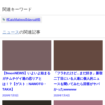
関連キーワード
#EatsMatteosBdaysaMB
ニュース
の関連記事
【9monNEWS】いよいよ始まる
「フラれたけど...まだ好き」新宿
ガチムチゲイ達の恋リアと
二丁目にいる人達に個人的ニュ
は！？【ゲスト：NAWOTO・
ースを聞いてみたら回答がヤバ
TAKA】
かったwwwww
2026年7月5日
2026年7月4日