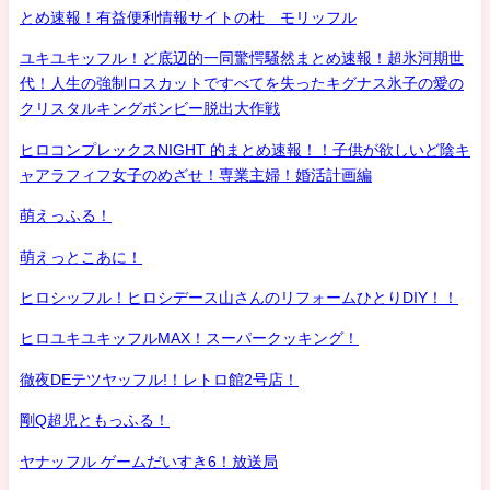
とめ速報！有益便利情報サイトの杜 モリッフル
ユキユキッフル！ど底辺的一同驚愕騒然まとめ速報！超氷河期世
代！人生の強制ロスカットですべてを失ったキグナス氷子の愛の
クリスタルキングボンビー脱出大作戦
ヒロコンプレックスNIGHT 的まとめ速報！！子供が欲しいど陰キ
ャアラフィフ女子のめざせ！専業主婦！婚活計画編
萌えっふる！
萌えっとこあに！
ヒロシッフル！ヒロシデース山さんのリフォームひとりDIY！！
ヒロユキユキッフルMAX！スーパークッキング！
徹夜DEテツヤッフル!！レトロ館2号店！
剛Q超児ともっふる！
ヤナッフル ゲームだいすき6！放送局