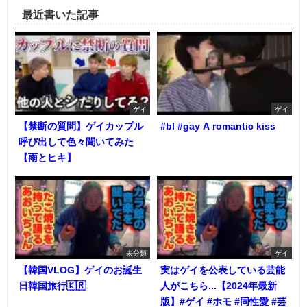
最近書いた記事
ゲイ
ゲイ
【禁断の質問】ゲイカップル
#bl #gay A romantic kiss
呼び出して色々聞いてみた
【雨とヒキ】
未分類
ゲイ
【韓国VLOG】ゲイのお誕生
実はゲイを公表している芸能
日韓国旅行🇰🇷
人がこちら...【2024年最新
版】#ゲイ #ホモ #同性愛 #芸