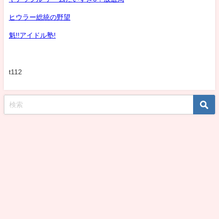
ヒウラー総統の野望
魁!!アイドル塾!
t112