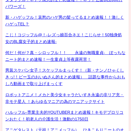
パワーズ！
新・ハゲッフル！哀愁のハゲ男の髪ってるまとめ速報！！激しく
ハゲっTEL？
こじ！コジッフル@！-レズっ娘百合ネエ！こじらせ！50独身処
女のBL腐女子的まとめ速報-
何だ！何が？真・シロッフル！！ 永遠の無職童貞- ぼっちな
ニート的まとめ速報！一生童貞上等夜露死苦！
男装スケバン女子！スケッフルまっくす！（新・ナンノひゃくし
きっ!！ビー玉のおいぬさん的まとめ速報） 話題な事件からおも
しろ動画まで取り上げまっくす
ロボットアニメ！メカと美少女キャラだいすき永遠の非リア充・
非モテ星人 ！あらゆるマニアの為のマニアックサイト
ハルッフル-専業主夫的YOUTUBERまとめ速報！キモデブロリコ
ンおたく！初老人の介護生活！激動の1750日
アニゲタレスト（元祖！アニメッフル） ひきこもりニートのオ