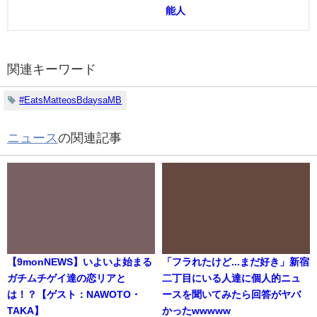
能人
関連キーワード
#EatsMatteosBdaysaMB
ニュース
の関連記事
【9monNEWS】いよいよ始まる
「フラれたけど...まだ好き」新宿
ガチムチゲイ達の恋リアと
二丁目にいる人達に個人的ニュ
は！？【ゲスト：NAWOTO・
ースを聞いてみたら回答がヤバ
TAKA】
かったwwwww