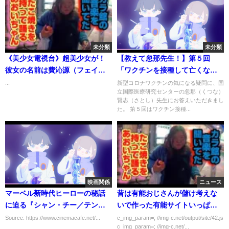
未分類
未分類
《美少女電視台》超美少女が！
【教えて忽那先生！】第５回
彼女の名前は費沁源（フェイ・
「ワクチンを接種して亡くなっ
チンユェン）！ 06
た人がいると聞きました。因果
...
新型コロナワクチンの気になる疑問に、国
立国際医療研究センターの忽那（くつな）
関係はあるのですか？」
賢志（さとし）先生にお答えいただきまし
た。 第５回はワクチン接種...
映画関係
ニュース
マーベル新時代ヒーローの秘話
昔は有能おじさんが儲け考えな
に迫る『シャン・チー／テン・
いで作った有能サイトいっぱい
リングスの伝説』特別映像
あったよね
Source: https://www.cinemacafe.net/...
c_img_param=; //img-c.net/output/site/42.js
c_img_param=; //img-c.net/...