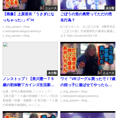
ニュース
未分類
【画像】上原亜衣「うさぎにな
ごぼうの党の奥野ってただの売
っちゃった♪」ﾊﾟｼｬ
名行為？
c_img_param=; //img-
#ごぼうダンス #ごぼうの党 #奥野卓志
c.net/output/category/anime.js
（ごぼうの党）代表奥野氏の裏側を暴露し
c_img_param=; //img...
ます https://youtu.be/1E1J-B-...
未分類
ニュース
ノンストップ！【美川憲一７５
ワイ「VRゴーグル買ったで！7歳
歳の初体験▽カインズ生活新提
の姪っ子に遊ばせてやったら大
案▽俳優・滝藤賢一】[字][デ]…
喜びやろなぁ」
出典：EPGの番組情報 ノンストップ！
c_img_param=; //img-
【美川憲一７５歳の初体験▽カインズ生活
c.net/output/category/anime.js
の番組内容解析まとめ
新提案▽俳優・滝藤賢一】美川憲一７５歳
c_img_param=; //img...
の初体験今後挑戦したいこと...