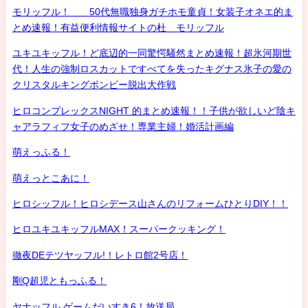
モリッフル！ 50代無職独身ガチホモ童貞！女装子オネエ的ま
とめ速報！有益便利情報サイトの杜 モリッフル
ユキユキッフル！ど底辺的一同驚愕騒然まとめ速報！超氷河期世
代！人生の強制ロスカットですべてを失ったキグナス氷子の愛の
クリスタルキングボンビー脱出大作戦
ヒロコンプレックスNIGHT 的まとめ速報！！子供が欲しいど陰キ
ャアラフィフ女子のめざせ！専業主婦！婚活計画編
萌えっふる！
萌えっとこあに！
ヒロシッフル！ヒロシデース山さんのリフォームひとりDIY！！
ヒロユキユキッフルMAX！スーパークッキング！
徹夜DEテツヤッフル!！レトロ館2号店！
剛Q超児ともっふる！
ヤナッフル ゲームだいすき6！放送局