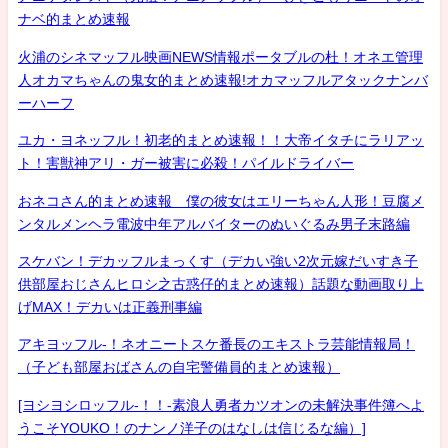
ナベ的まとめ速報
火浦のシネマッフル映画NEWS情報ポータブルの杜！オネエ管理
人オカマちゃんの鬼女的まとめ速報!オカマッフルアタックナンバ
ーハーフ
ユカ・ヨネッフル！初老的まとめ速報！！大帝イタチにラリアッ
ト！害獣神アリ・ガー被害に必殺！パイルドライバー
おネコさん的まとめ速報 僕の彼女はエリーちゃん人形！豆腐メ
ンタルメンヘラ電波中年アルバイターのぬいぐるみ男子末路編
スケバン！デカッフルまっくす（デカい強い2次元嫁だいすき子
供部屋おじさんヒロシ之古惑仔的まとめ速報）話題な動画取り上
げMAX！デカいは正義刑事編
アキヨッフル-！ネオニートスケ番長のエキストラ芸能情報局！
（子ども部屋おばさんの自宅警備員的まとめ速報）
[ヨシヨシロッフル-！！-素浪人勇者カツオンの未解決事件簿へよ
うこそYOUKO！のナンノ洋子のはなしは信じるな編）]