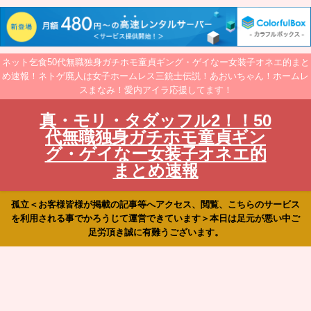
ネット乞食50代無職独身ガチホモ童貞ギング・ゲイなー女装子オネエ的まと
め速報！ネトゲ廃人は女子ホームレス三銃士伝説！あおいちゃん！ホームレ
スまなみ！愛内アイラ応援してます！
真・モリ・タダッフル2！！50
代無職独身ガチホモ童貞ギン
グ・ゲイなー女装子オネエ的
まとめ速報
孤立＜お客様皆様が掲載の記事等へアクセス、閲覧、こちらのサービス
を利用される事でかろうじて運営できています＞本日は足元が悪い中ご
足労頂き誠に有難うございます。