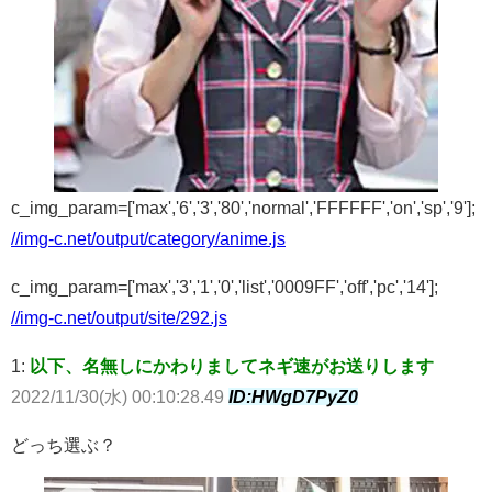
c_img_param=['max','6','3','80','normal','FFFFFF','on','sp','9'];
//img-c.net/output/category/anime.js
c_img_param=['max','3','1','0','list','0009FF','off','pc','14'];
//img-c.net/output/site/292.js
1:
以下、名無しにかわりましてネギ速がお送りします
2022/11/30(水) 00:10:28.49
ID:HWgD7PyZ0
どっち選ぶ？