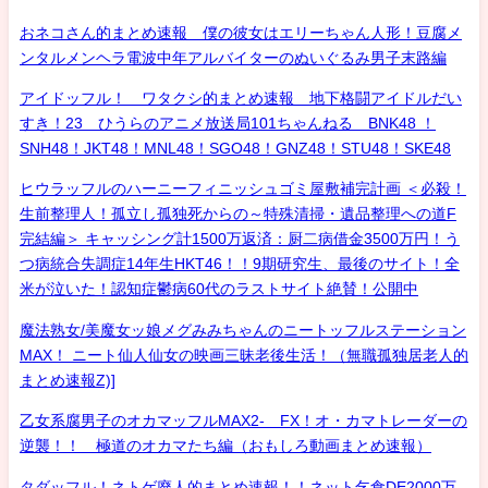
おネコさん的まとめ速報 僕の彼女はエリーちゃん人形！豆腐メ
ンタルメンヘラ電波中年アルバイターのぬいぐるみ男子末路編
アイドッフル！ ワタクシ的まとめ速報 地下格闘アイドルだい
すき！23 ひうらのアニメ放送局101ちゃんねる BNK48 ！
SNH48！JKT48！MNL48！SGO48！GNZ48！STU48！SKE48
ヒウラッフルのハーニーフィニッシュゴミ屋敷補完計画 ＜必殺！
生前整理人！孤立し孤独死からの～特殊清掃・遺品整理への道F
完結編＞ キャッシング計1500万返済：厨二病借金3500万円！う
つ病統合失調症14年生HKT46！！9期研究生、最後のサイト！全
米が泣いた！認知症鬱病60代のラストサイト絶賛！公開中
魔法熟女/美魔女ッ娘メグみみちゃんのニートッフルステーション
MAX！ ニート仙人仙女の映画三昧老後生活！（無職孤独居老人的
まとめ速報Z)]
乙女系腐男子のオカマッフルMAX2- FX！オ・カマトレーダーの
逆襲！！ 極道のオカマたち編（おもしろ動画まとめ速報）
タダッフル！ネトゲ廃人的まとめ速報！！ネット乞食DE2000万