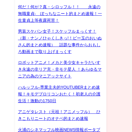
何だ！何が？真・シロッフル！！ 永遠の
無職童貞- ぼっちなニート的まとめ速報！一
生童貞上等夜露死苦！
男装スケバン女子！スケッフルまっくす！
（新・ナンノひゃくしきっ!！ビー玉のおいぬ
さん的まとめ速報） 話題な事件からおもし
ろ動画まで取り上げまっくす
ロボットアニメ！メカと美少女キャラだいす
き永遠の非リア充・非モテ星人 ！あらゆるマ
ニアの為のマニアックサイト
ハルッフル-専業主夫的YOUTUBERまとめ速
報！キモデブロリコンおたく！初老人の介護
生活！激動の1750日
アニゲタレスト（元祖！アニメッフル） ひ
きこもりニートのオナベ的まとめ速報
火浦のシネマッフル映画NEWS情報ポータブ