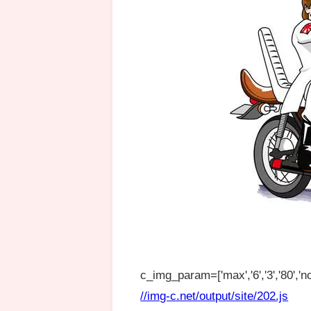
c_img_param=['max','6','3','80','no
//img-c.net/output/site/202.js