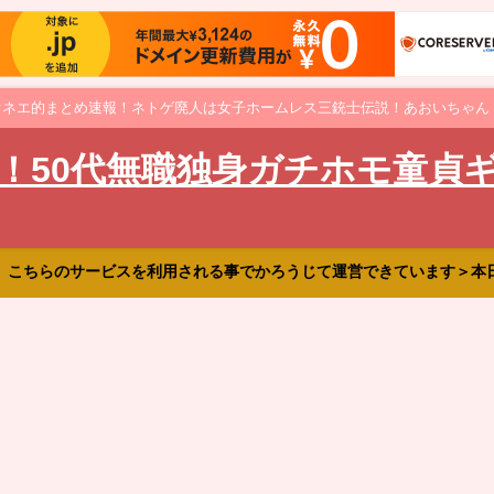
オネエ的まとめ速報！ネトゲ廃人は女子ホームレス三銃士伝説！あおいちゃん
！50代無職独身ガチホモ童貞
、こちらのサービスを利用される事でかろうじて運営できています＞本