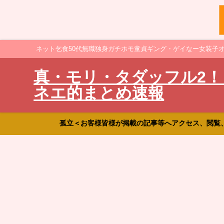
ネット乞食50代無職独身ガチホモ童貞ギング・ゲイなー女装子
真・モリ・タダッフル2！
ネエ的まとめ速報
孤立＜お客様皆様が掲載の記事等へアクセス、閲覧