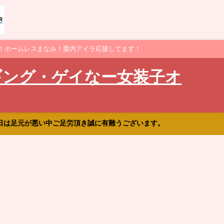
！ホームレスまなみ！愛内アイラ応援してます！
ギング・ゲイなー女装子オ
日は足元が悪い中ご足労頂き誠に有難うございます。