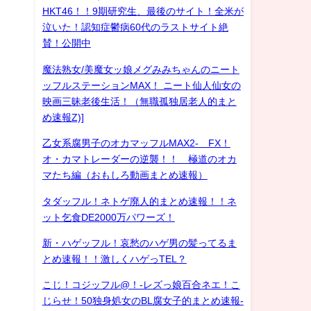
HKT46！！9期研究生、最後のサイト！全米が
泣いた！認知症鬱病60代のラストサイト絶
賛！公開中
魔法熟女/美魔女ッ娘メグみみちゃんのニート
ッフルステーションMAX！ ニート仙人仙女の
映画三昧老後生活！（無職孤独居老人的まと
め速報Z)]
乙女系腐男子のオカマッフルMAX2- FX！
オ・カマトレーダーの逆襲！！ 極道のオカ
マたち編（おもしろ動画まとめ速報）
タダッフル！ネトゲ廃人的まとめ速報！！ネ
ット乞食DE2000万パワーズ！
新・ハゲッフル！哀愁のハゲ男の髪ってるま
とめ速報！！激しくハゲっTEL？
こじ！コジッフル@！-レズっ娘百合ネエ！こ
じらせ！50独身処女のBL腐女子的まとめ速報-