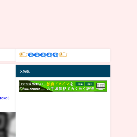
xrea
iroko3