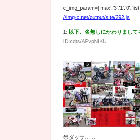
c_img_param=['max','3','1','0','list',
//img-c.net/output/site/292.js
1:
以下、名無しにかわりまして
ID:cdts/APvpNIKU
😳ダッサ……