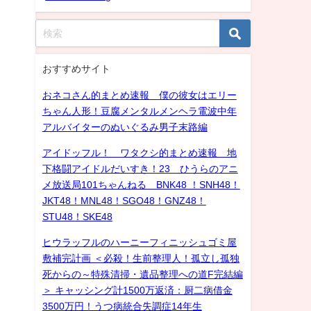
おすすめサイト
おネコさん的まとめ速報 僕の彼女はエリー
ちゃん人形！豆腐メンタルメンヘラ電波中年
アルバイターのぬいぐるみ男子末路編
アイドッフル！ ワタクシ的まとめ速報 地
下格闘アイドルだいすき！23 ひうらのアニ
メ放送局101ちゃんねる BNK48 ！SNH48！
JKT48！MNL48！SGO48！GNZ48！
STU48！SKE48
ヒウラッフルのハーニーフィニッシュゴミ屋
敷補完計画 ＜必殺！生前整理人！孤立し孤独
死からの～特殊清掃・遺品整理への道F完結編
＞ キャッシング計1500万返済：厨二病借金
3500万円！うつ病統合失調症14年生