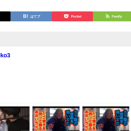
はてブ
Pocket
Feedly
oko3