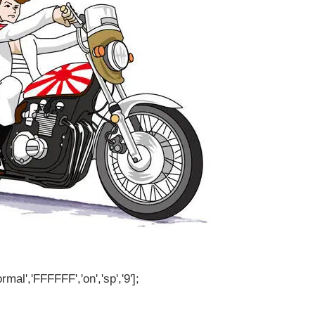
rmal','FFFFFF','on','sp','9'];