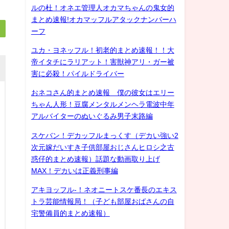
ルの杜！オネエ管理人オカマちゃんの鬼女的
まとめ速報!オカマッフルアタックナンバーハ
ーフ
ユカ・ヨネッフル！初老的まとめ速報！！大
帝イタチにラリアット！害獣神アリ・ガー被
害に必殺！パイルドライバー
おネコさん的まとめ速報 僕の彼女はエリー
ちゃん人形！豆腐メンタルメンヘラ電波中年
アルバイターのぬいぐるみ男子末路編
スケバン！デカッフルまっくす（デカい強い2
次元嫁だいすき子供部屋おじさんヒロシ之古
惑仔的まとめ速報）話題な動画取り上げ
MAX！デカいは正義刑事編
アキヨッフル-！ネオニートスケ番長のエキス
トラ芸能情報局！（子ども部屋おばさんの自
宅警備員的まとめ速報）