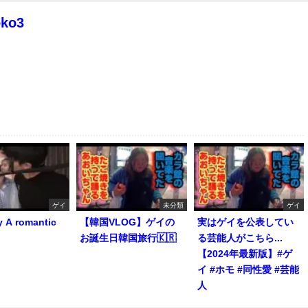
oko3
ゲイ
未分類
ゲイ
y A romantic
【韓国VLOG】ゲイの
実はゲイを公表してい
お誕生日韓国旅行🇰🇷
る芸能人がこちら...
【2024年最新版】#ゲ
イ #ホモ #同性愛 #芸能
人