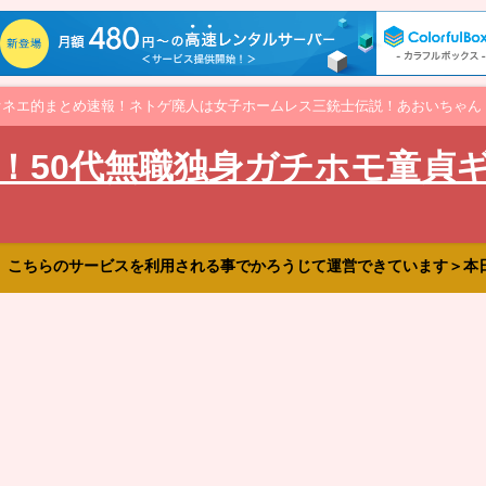
オネエ的まとめ速報！ネトゲ廃人は女子ホームレス三銃士伝説！あおいちゃん
！50代無職独身ガチホモ童貞
、こちらのサービスを利用される事でかろうじて運営できています＞本