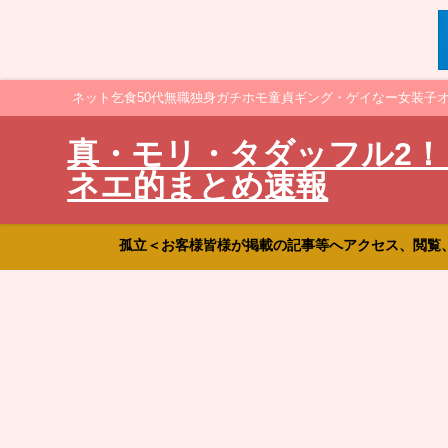
ネット乞食50代無職独身ガチホモ童貞ギング・ゲイなー女装子
真・モリ・タダッフル2！
ネエ的まとめ速報
孤立＜お客様皆様が掲載の記事等へアクセス、閲覧