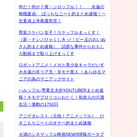
何だ！何が？真・シロッフル！！ 永遠の
無職童貞- ぼっちなニート的まとめ速報！一
生童貞上等夜露死苦！
男装スケバン女子！スケッフルまっくす！
（新・ナンノひゃくしきっ!！ビー玉のおいぬ
さん的まとめ速報） 話題な事件からおもし
ろ動画まで取り上げまっくす
ロボットアニメ！メカと美少女キャラだいす
き永遠の非リア充・非モテ星人 ！あらゆるマ
ニアの為のマニアックサイト
ハルッフル-専業主夫的YOUTUBERまとめ速
報！キモデブロリコンおたく！初老人の介護
生活！激動の1750日
アニゲタレスト（元祖！アニメッフル） ひ
きこもりニートのオナベ的まとめ速報
火浦のシネマッフル映画NEWS情報ポータブ