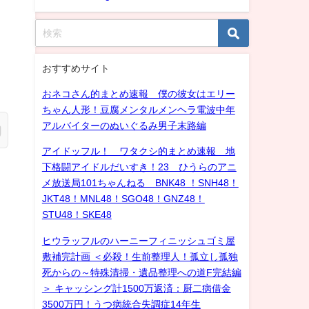
おすすめサイト
おネコさん的まとめ速報 僕の彼女はエリー
ちゃん人形！豆腐メンタルメンヘラ電波中年
アルバイターのぬいぐるみ男子末路編
アイドッフル！ ワタクシ的まとめ速報 地
下格闘アイドルだいすき！23 ひうらのアニ
メ放送局101ちゃんねる BNK48 ！SNH48！
JKT48！MNL48！SGO48！GNZ48！
STU48！SKE48
ヒウラッフルのハーニーフィニッシュゴミ屋
敷補完計画 ＜必殺！生前整理人！孤立し孤独
死からの～特殊清掃・遺品整理への道F完結編
＞ キャッシング計1500万返済：厨二病借金
3500万円！うつ病統合失調症14年生