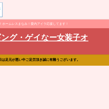
！ホームレスまなみ！愛内アイラ応援してます！
ギング・ゲイなー女装子オ
日は足元が悪い中ご足労頂き誠に有難うございます。