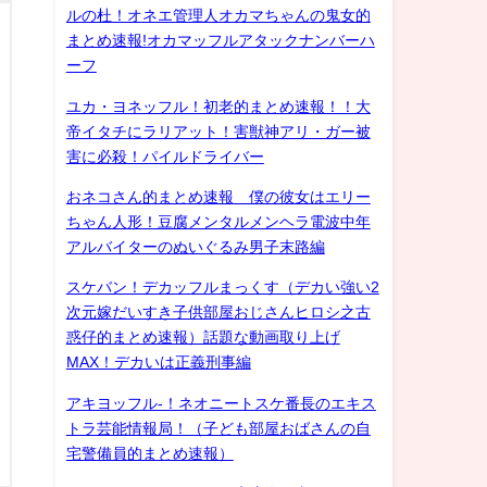
ルの杜！オネエ管理人オカマちゃんの鬼女的
まとめ速報!オカマッフルアタックナンバーハ
ーフ
ユカ・ヨネッフル！初老的まとめ速報！！大
帝イタチにラリアット！害獣神アリ・ガー被
害に必殺！パイルドライバー
おネコさん的まとめ速報 僕の彼女はエリー
ちゃん人形！豆腐メンタルメンヘラ電波中年
アルバイターのぬいぐるみ男子末路編
スケバン！デカッフルまっくす（デカい強い2
次元嫁だいすき子供部屋おじさんヒロシ之古
惑仔的まとめ速報）話題な動画取り上げ
MAX！デカいは正義刑事編
アキヨッフル-！ネオニートスケ番長のエキス
トラ芸能情報局！（子ども部屋おばさんの自
宅警備員的まとめ速報）