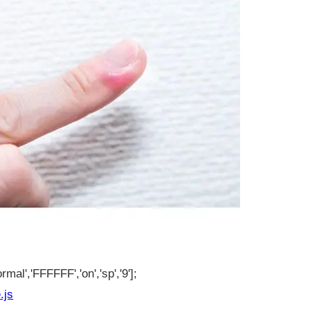
rmal','FFFFFF','on','sp','9'];
.js