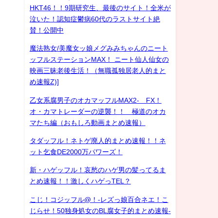
HKT46！！9期研究生、最後のサイト！全米が
泣いた！認知症鬱病60代のラストサイト絶
賛！公開中
魔法熟女/美魔女ッ娘メグみみちゃんのニート
ッフルステーションMAX！ ニート仙人仙女の
映画三昧老後生活！（無職孤独居老人的まと
め速報Z)]
乙女系腐男子のオカマッフルMAX2- FX！
オ・カマトレーダーの逆襲！！ 極道のオカ
マたち編（おもしろ動画まとめ速報）
タダッフル！ネトゲ廃人的まとめ速報！！ネ
ット乞食DE2000万パワーズ！
新・ハゲッフル！哀愁のハゲ男の髪ってるま
とめ速報！！激しくハゲっTEL？
こじ！コジッフル@！-レズっ娘百合ネエ！こ
じらせ！50独身処女のBL腐女子的まとめ速報-