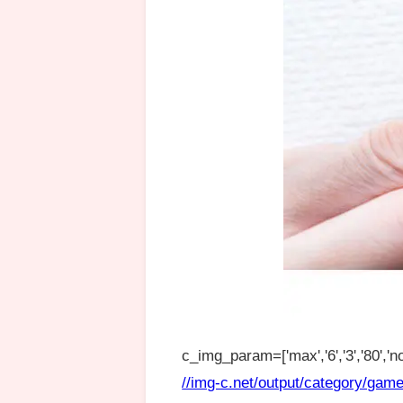
c_img_param=['max','6','3','80','no
//img-c.net/output/category/game