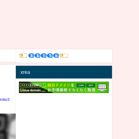
xrea
iroko3