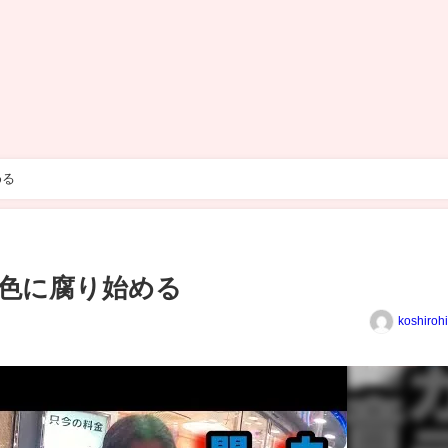
める
色に腐り始める
koshiroh