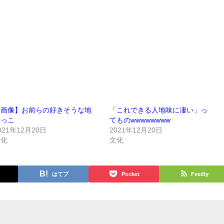
【画像】お前らの好きそうな地
「これできる人地味に凄い」っ
味っこ
てものwwwwwwww
021年12月20日
2021年12月20日
文化
文化
はてブ
Pocket
Feedly