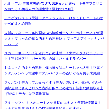
ハルッフル-専業主夫的YOUTUBERまとめ速報！キモデブロリコ
ンおたく！初老人の介護生活！激動の1750日
アニゲタレスト（元祖！アニメッフル） ひきこもりニートのオ
ナベ的まとめ速報
火浦のシネマッフル映画NEWS情報ポータブルの杜！オネエ管理
人オカマちゃんの鬼女的まとめ速報!オカマッフルアタックナンバ
ーハーフ
ユカ・ヨネッフル！初老的まとめ速報！！大帝イタチにラリアッ
ト！害獣神アリ・ガー被害に必殺！パイルドライバー
おネコさん的まとめ速報 僕の彼女はエリーちゃん人形！豆腐メ
ンタルメンヘラ電波中年アルバイターのぬいぐるみ男子末路編
スケバン！デカッフルまっくす（デカい強い2次元嫁だいすき子
供部屋おじさんヒロシ之古惑仔的まとめ速報）話題な動画取り上
げMAX！デカいは正義刑事編
アキヨッフル-！ネオニートスケ番長のエキストラ芸能情報局！
（子ども部屋おばさんの自宅警備員的まとめ速報）