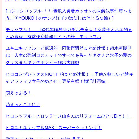
[ヨシヨシロッフル-！！-素浪人勇者カツオンの未解決事件簿へよ
うこそYOUKO！のナンノ洋子のはなしは信じるな編）]
モリッフル！ 50代無職独身ガチホモ童貞！女装子オネエ的ま
とめ速報！有益便利情報サイトの杜 モリッフル
ユキユキッフル！ど底辺的一同驚愕騒然まとめ速報！超氷河期世
代！人生の強制ロスカットですべてを失ったキグナス氷子の愛の
クリスタルキングボンビー脱出大作戦
ヒロコンプレックスNIGHT 的まとめ速報！！子供が欲しいど陰キ
ャアラフィフ女子のめざせ！専業主婦！婚活計画編
萌えっふる！
萌えっとこあに！
ヒロシッフル！ヒロシデース山さんのリフォームひとりDIY！！
ヒロユキユキッフルMAX！スーパークッキング！