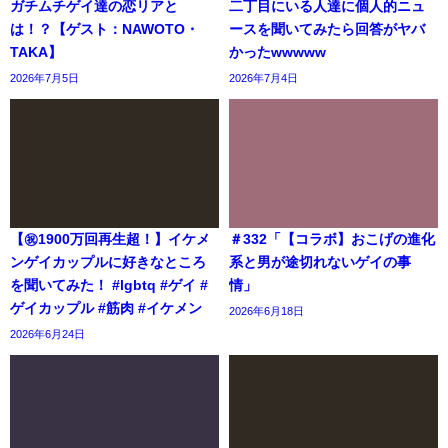
ガチムチゲイ達の恋リアと
二丁目にいる人達に個人的ニュ
は！？【ゲスト：NAWOTO・
ースを聞いてみたら回答がヤバ
TAKA】
かったwwwww
2026年7月5日
2026年7月4日
【㊗️1900万回再生超！】イケメ
＃332「【コラボ】おこげの進化
ンゲイカップルに好きなところ
系と男が途切れないゲイの事
を聞いてみた！ #lgbtq #ゲイ #
情」
ゲイカップル #筋肉 #イケメン
2026年6月18日
2026年6月24日