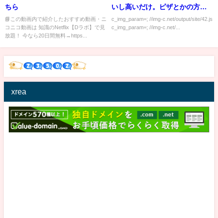
ちら
いし高いだけ。ピザとかの方が
嬉しい｣ ワイ｢ガキが……｣
📘この動画内で紹介したおすすめ動画・ニ
c_img_param=; //img-c.net/output/site/42.js
コニコ動画は 知識のNetflix【Dラボ】で見
c_img_param=; //img-c.net/...
放題！ 今なら20日間無料→https...
xrea