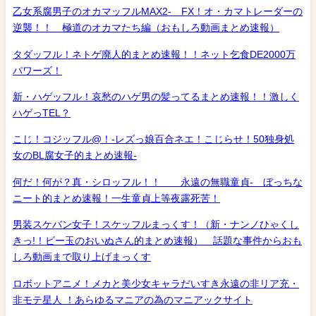
乙女系腐男子のオカマッフルMAX2- FX！オ・カマトレーダーの
逆襲！！ 極道のオカマたち編（おもしろ動画まとめ速報）
タダッフル！ネトゲ廃人的まとめ速報！！ネット乞食DE2000万
パワーズ！
新・ハゲッフル！哀愁のハゲ男の髪ってるまとめ速報！！激しく
ハゲっTEL？
こじ！コジッフル@！-レズっ娘百合ネエ！こじらせ！50独身処
女のBL腐女子的まとめ速報-
何だ！何が？真・シロッフル！！ 永遠の無職童貞- ぼっちな
ニート的まとめ速報！一生童貞上等夜露死苦！
男装スケバン女子！スケッフルまっくす！（新・ナンノひゃくし
きっ!！ビー玉のおいぬさん的まとめ速報） 話題な事件からおも
しろ動画まで取り上げまっくす
ロボットアニメ！メカと美少女キャラだいすき永遠の非リア充・
非モテ星人 ！あらゆるマニアの為のマニアックサイト