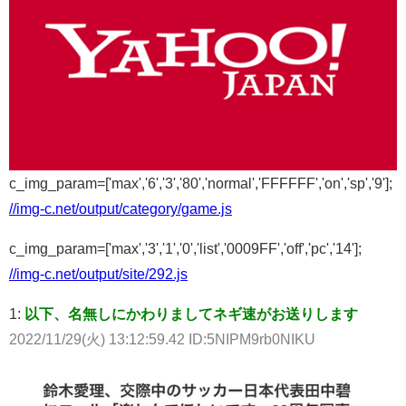
c_img_param=['max','6','3','80','normal','FFFFFF','on','sp','9'];
//img-c.net/output/category/game.js
c_img_param=['max','3','1','0','list','0009FF','off','pc','14'];
//img-c.net/output/site/292.js
1:
以下、名無しにかわりましてネギ速がお送りします
2022/11/29(火) 13:12:59.42 ID:5NIPM9rb0NIKU