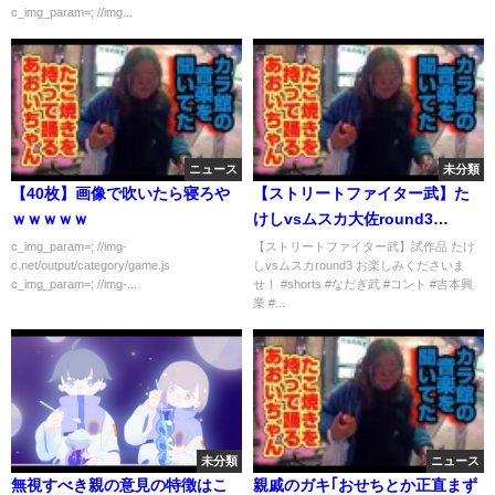
c_img_param=; //img...
ニュース
未分類
【40枚】画像で吹いたら寝ろや
【ストリートファイター武】た
ｗｗｗｗｗ
けしvsムスカ大佐round3
#shorts
c_img_param=; //img-
【ストリートファイター武】試作品 たけ
c.net/output/category/game.js
しvsムスカround3 お楽しみくださいま
c_img_param=; //img-...
せ！ #shorts #なだぎ武 #コント #吉本興
業 #...
未分類
ニュース
無視すべき親の意見の特徴はこ
親戚のガキ｢おせちとか正直まず