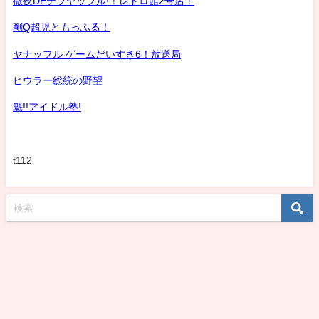
徹夜DEテツヤッフル!！レトロ館2号店！
剛Q超児ともっふる！
ヤナッフル ゲームだいすき6！放送局
ヒウラー総統の野望
魁!!アイドル塾!
t112