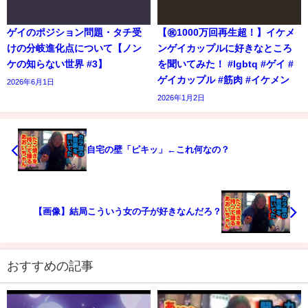
ゲイのポジション問題・タチ受
【㊗️1000万回再生超！】イケメ
けの分岐進化点について【ノン
ンゲイカップルに好きなところ
ケの知らない世界 #3】
を聞いてみた！ #lgbtq #ゲイ #
ゲイカップル #筋肉 #イケメン
2026年6月1日
2026年1月2日
自宅の壁「ピキッ」←これ何なの？
【画像】結局こういう女の子が好きなんだろ？
おすすめの記事