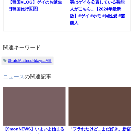
【韓国VLOG】ゲイのお誕生
実はゲイを公表している芸能
日韓国旅行🇰🇷
人がこちら...【2024年最新
版】#ゲイ #ホモ #同性愛 #芸
能人
関連キーワード
#EatsMatteosBdaysaMB
ニュース
の関連記事
【9monNEWS】いよいよ始まる
「フラれたけど...まだ好き」新宿