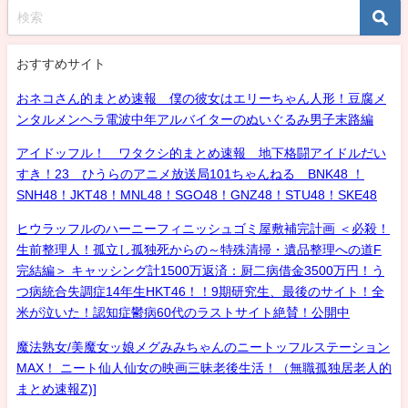
おすすめサイト
おネコさん的まとめ速報 僕の彼女はエリーちゃん人形！豆腐メ
ンタルメンヘラ電波中年アルバイターのぬいぐるみ男子末路編
アイドッフル！ ワタクシ的まとめ速報 地下格闘アイドルだい
すき！23 ひうらのアニメ放送局101ちゃんねる BNK48 ！
SNH48！JKT48！MNL48！SGO48！GNZ48！STU48！SKE48
ヒウラッフルのハーニーフィニッシュゴミ屋敷補完計画 ＜必殺！
生前整理人！孤立し孤独死からの～特殊清掃・遺品整理への道F
完結編＞ キャッシング計1500万返済：厨二病借金3500万円！う
つ病統合失調症14年生HKT46！！9期研究生、最後のサイト！全
米が泣いた！認知症鬱病60代のラストサイト絶賛！公開中
魔法熟女/美魔女ッ娘メグみみちゃんのニートッフルステーション
MAX！ ニート仙人仙女の映画三昧老後生活！（無職孤独居老人的
まとめ速報Z)]