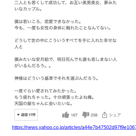
https://news.yahoo.co.jp/articles/a44e7b47502d97f9e1