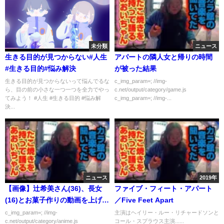
未分類
ニュース
生きる目的が見つからない#人生
アパートの隣人女と帰りの時間
#生きる目的#悩み解決
が被った結果
生きる目的が見つからないって悩んでるな
c_img_param=; //img-
ら、目の前の小さな一つ一つを全力でやっ
c.net/output/category/game.js
てみよう！ #人生 #生きる目的 #悩み解
c_img_param=; //img-...
決...
ニュース
2019年
【画像】辻希美さん(36)、長女
ファイブ・フィート・アパート
(16)とお菓子作りの動画を上げて
／Five Feet Apart
炎上
c_img_param=; //img-
主演はヘイリー・ルー・リチャードソンと
c.net/output/category/anime.js
コール・スプラウス主演......