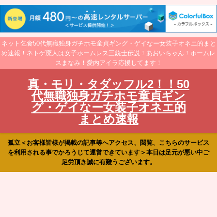
ネット乞食50代無職独身ガチホモ童貞ギング・ゲイなー女装子オネエ的まと
め速報！ネトゲ廃人は女子ホームレス三銃士伝説！あおいちゃん！ホームレ
スまなみ！愛内アイラ応援してます！
真・モリ・タダッフル2！！50
代無職独身ガチホモ童貞ギン
グ・ゲイなー女装子オネエ的
まとめ速報
孤立＜お客様皆様が掲載の記事等へアクセス、閲覧、こちらのサービス
を利用される事でかろうじて運営できています＞本日は足元が悪い中ご
足労頂き誠に有難うございます。