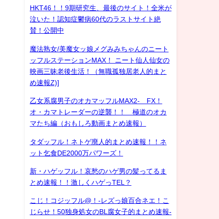
HKT46！！9期研究生、最後のサイト！全米が
泣いた！認知症鬱病60代のラストサイト絶
賛！公開中
魔法熟女/美魔女ッ娘メグみみちゃんのニート
ッフルステーションMAX！ ニート仙人仙女の
映画三昧老後生活！（無職孤独居老人的まと
め速報Z)]
乙女系腐男子のオカマッフルMAX2- FX！
オ・カマトレーダーの逆襲！！ 極道のオカ
マたち編（おもしろ動画まとめ速報）
タダッフル！ネトゲ廃人的まとめ速報！！ネ
ット乞食DE2000万パワーズ！
新・ハゲッフル！哀愁のハゲ男の髪ってるま
とめ速報！！激しくハゲっTEL？
こじ！コジッフル@！-レズっ娘百合ネエ！こ
じらせ！50独身処女のBL腐女子的まとめ速報-