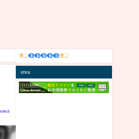
xrea
iroko3