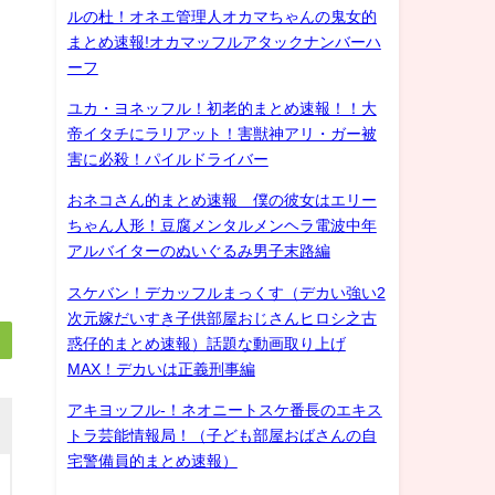
ルの杜！オネエ管理人オカマちゃんの鬼女的
まとめ速報!オカマッフルアタックナンバーハ
ーフ
ユカ・ヨネッフル！初老的まとめ速報！！大
帝イタチにラリアット！害獣神アリ・ガー被
害に必殺！パイルドライバー
おネコさん的まとめ速報 僕の彼女はエリー
ちゃん人形！豆腐メンタルメンヘラ電波中年
アルバイターのぬいぐるみ男子末路編
スケバン！デカッフルまっくす（デカい強い2
次元嫁だいすき子供部屋おじさんヒロシ之古
惑仔的まとめ速報）話題な動画取り上げ
MAX！デカいは正義刑事編
アキヨッフル-！ネオニートスケ番長のエキス
トラ芸能情報局！（子ども部屋おばさんの自
宅警備員的まとめ速報）