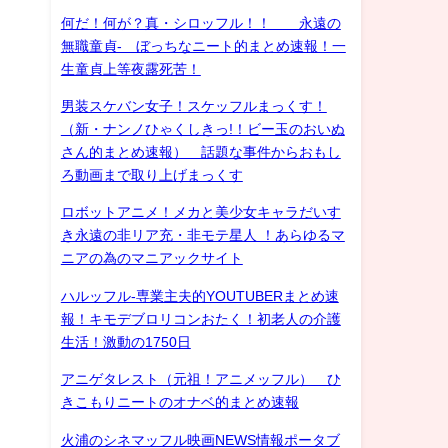
何だ！何が？真・シロッフル！！ 永遠の
無職童貞- ぼっちなニート的まとめ速報！一
生童貞上等夜露死苦！
男装スケバン女子！スケッフルまっくす！
（新・ナンノひゃくしきっ!！ビー玉のおいぬ
さん的まとめ速報） 話題な事件からおもし
ろ動画まで取り上げまっくす
ロボットアニメ！メカと美少女キャラだいす
き永遠の非リア充・非モテ星人 ！あらゆるマ
ニアの為のマニアックサイト
ハルッフル-専業主夫的YOUTUBERまとめ速
報！キモデブロリコンおたく！初老人の介護
生活！激動の1750日
アニゲタレスト（元祖！アニメッフル） ひ
きこもりニートのオナベ的まとめ速報
火浦のシネマッフル映画NEWS情報ポータブ