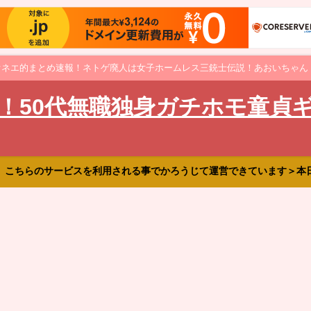
オネエ的まとめ速報！ネトゲ廃人は女子ホームレス三銃士伝説！あおいちゃん
！50代無職独身ガチホモ童貞
、こちらのサービスを利用される事でかろうじて運営できています＞本