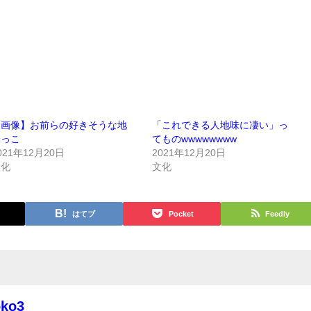
【画像】お前らの好きそうな地
「これできる人地味に凄い」っ
味っこ
てものwwwwwwww
021年12月20日
2021年12月20日
文化
文化
はてブ
Pocket
Feedly
oko3