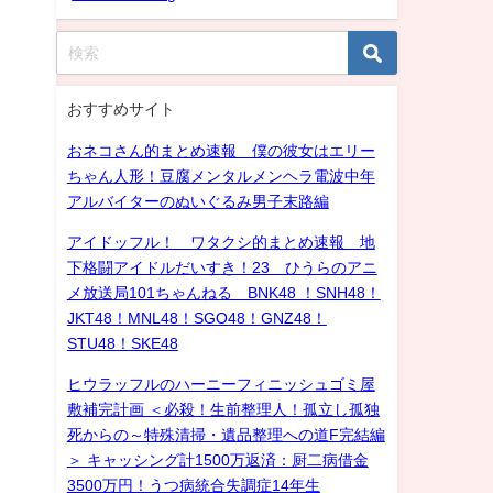
おすすめサイト
おネコさん的まとめ速報 僕の彼女はエリー
ちゃん人形！豆腐メンタルメンヘラ電波中年
アルバイターのぬいぐるみ男子末路編
アイドッフル！ ワタクシ的まとめ速報 地
下格闘アイドルだいすき！23 ひうらのアニ
メ放送局101ちゃんねる BNK48 ！SNH48！
JKT48！MNL48！SGO48！GNZ48！
STU48！SKE48
ヒウラッフルのハーニーフィニッシュゴミ屋
敷補完計画 ＜必殺！生前整理人！孤立し孤独
死からの～特殊清掃・遺品整理への道F完結編
＞ キャッシング計1500万返済：厨二病借金
3500万円！うつ病統合失調症14年生