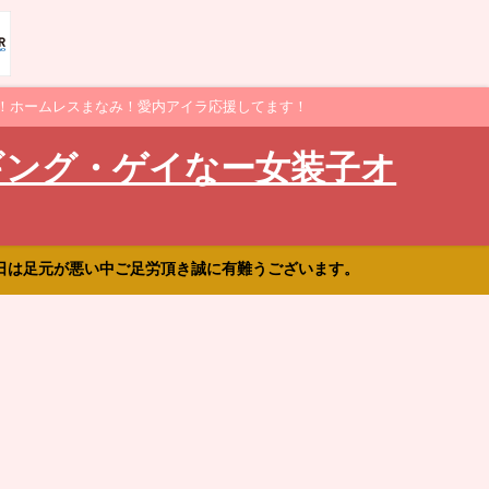
！ホームレスまなみ！愛内アイラ応援してます！
ギング・ゲイなー女装子オ
日は足元が悪い中ご足労頂き誠に有難うございます。