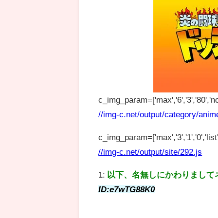
c_img_param=['max','6','3','80','no
//img-c.net/output/category/anim
c_img_param=['max','3','1','0','list',
//img-c.net/output/site/292.js
1:
以下、名無しにかわりまして
ID:e7wTG88K0