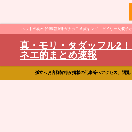
ネット乞食50代無職独身ガチホモ童貞ギング・ゲイなー女装子
真・モリ・タダッフル2！
ネエ的まとめ速報
孤立＜お客様皆様が掲載の記事等へアクセス、閲覧