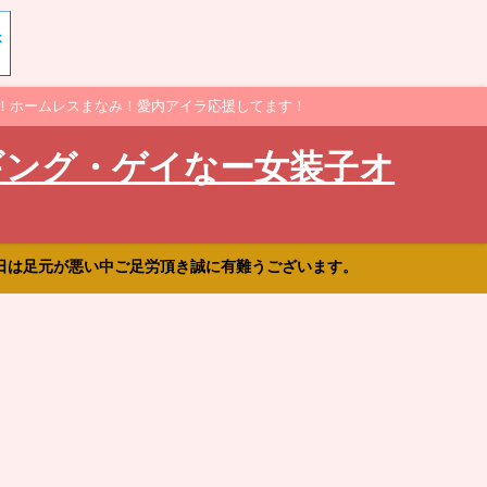
！ホームレスまなみ！愛内アイラ応援してます！
ギング・ゲイなー女装子オ
日は足元が悪い中ご足労頂き誠に有難うございます。