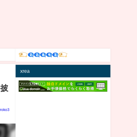
xrea
を披
iroko3