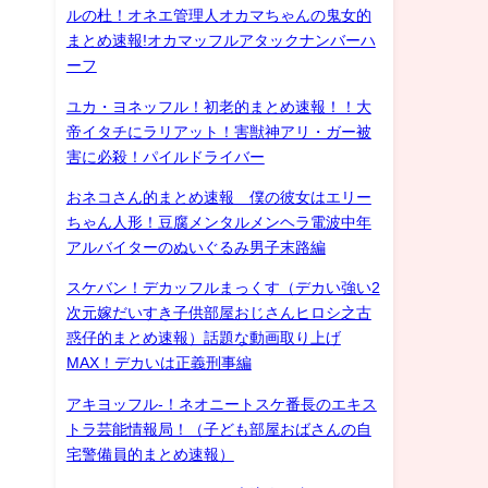
ルの杜！オネエ管理人オカマちゃんの鬼女的
まとめ速報!オカマッフルアタックナンバーハ
ーフ
ユカ・ヨネッフル！初老的まとめ速報！！大
帝イタチにラリアット！害獣神アリ・ガー被
害に必殺！パイルドライバー
おネコさん的まとめ速報 僕の彼女はエリー
ちゃん人形！豆腐メンタルメンヘラ電波中年
アルバイターのぬいぐるみ男子末路編
スケバン！デカッフルまっくす（デカい強い2
次元嫁だいすき子供部屋おじさんヒロシ之古
惑仔的まとめ速報）話題な動画取り上げ
MAX！デカいは正義刑事編
アキヨッフル-！ネオニートスケ番長のエキス
トラ芸能情報局！（子ども部屋おばさんの自
宅警備員的まとめ速報）