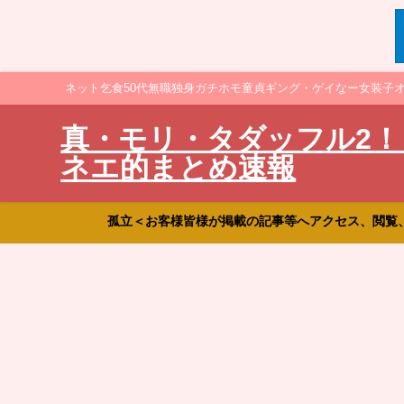
ネット乞食50代無職独身ガチホモ童貞ギング・ゲイなー女装子
真・モリ・タダッフル2！
ネエ的まとめ速報
孤立＜お客様皆様が掲載の記事等へアクセス、閲覧