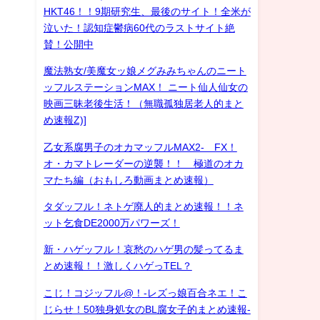
HKT46！！9期研究生、最後のサイト！全米が
泣いた！認知症鬱病60代のラストサイト絶
賛！公開中
魔法熟女/美魔女ッ娘メグみみちゃんのニート
ッフルステーションMAX！ ニート仙人仙女の
映画三昧老後生活！（無職孤独居老人的まと
め速報Z)]
乙女系腐男子のオカマッフルMAX2- FX！
オ・カマトレーダーの逆襲！！ 極道のオカ
マたち編（おもしろ動画まとめ速報）
タダッフル！ネトゲ廃人的まとめ速報！！ネ
ット乞食DE2000万パワーズ！
新・ハゲッフル！哀愁のハゲ男の髪ってるま
とめ速報！！激しくハゲっTEL？
こじ！コジッフル@！-レズっ娘百合ネエ！こ
じらせ！50独身処女のBL腐女子的まとめ速報-