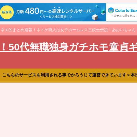
オネエ的まとめ速報！ネトゲ廃人は女子ホームレス三銃士伝説！あおいちゃん
！50代無職独身ガチホモ童貞
、こちらのサービスを利用される事でかろうじて運営できています＞本