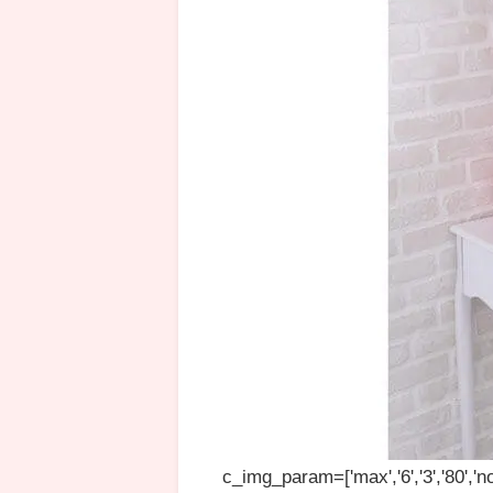
c_img_param=['max','6','3','80','no