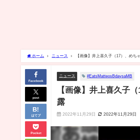
ホーム
ニュース
【画像】井上喜久子（17）、めち
ニュース
#EatsMatteosBdaysaMB
Facebook
【画像】井上喜久子（
post
露
2022年11月29日
2022年11月29日
はてブ
Pocket