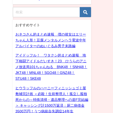
おすすめサイト
おネコさん的まとめ速報 僕の彼女はエリー
ちゃん人形！豆腐メンタルメンヘラ電波中年
アルバイターのぬいぐるみ男子末路編
アイドッフル！ ワタクシ的まとめ速報 地
下格闘アイドルだいすき！23 ひうらのアニ
メ放送局101ちゃんねる BNK48 ！SNH48！
JKT48！MNL48！SGO48！GNZ48！
STU48！SKE48
ヒウラッフルのハーニーフィニッシュゴミ屋
敷補完計画 ＜必殺！生前整理人！孤立し孤独
死からの～特殊清掃・遺品整理への道F完結編
＞ キャッシング計1500万返済：厨二病借金
3500万円！うつ病統合失調症14年生