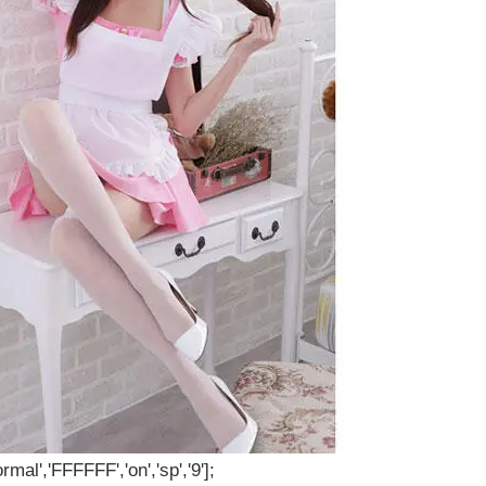
rmal','FFFFFF','on','sp','9'];