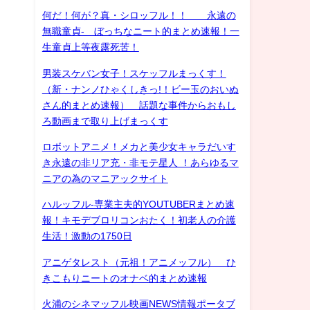
何だ！何が？真・シロッフル！！ 永遠の
無職童貞- ぼっちなニート的まとめ速報！一
生童貞上等夜露死苦！
男装スケバン女子！スケッフルまっくす！
（新・ナンノひゃくしきっ!！ビー玉のおいぬ
さん的まとめ速報） 話題な事件からおもし
ろ動画まで取り上げまっくす
ロボットアニメ！メカと美少女キャラだいす
き永遠の非リア充・非モテ星人 ！あらゆるマ
ニアの為のマニアックサイト
ハルッフル-専業主夫的YOUTUBERまとめ速
報！キモデブロリコンおたく！初老人の介護
生活！激動の1750日
アニゲタレスト（元祖！アニメッフル） ひ
きこもりニートのオナベ的まとめ速報
火浦のシネマッフル映画NEWS情報ポータブ