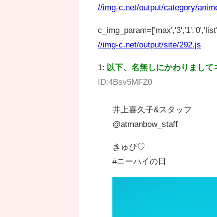
//img-c.net/output/category/anim
c_img_param=['max','3','1','0','list',
//img-c.net/output/site/292.js
1:
以下、名無しにかわりまして
ID:4Bsv5MFZ0
井上喜久子&スタッフ
@atmanbow_staff
きゅぴ♡
#ニーハイの日