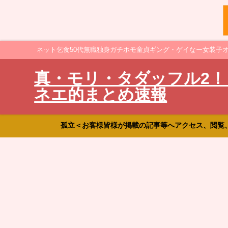
ネット乞食50代無職独身ガチホモ童貞ギング・ゲイなー女装子
真・モリ・タダッフル2！
ネエ的まとめ速報
孤立＜お客様皆様が掲載の記事等へアクセス、閲覧