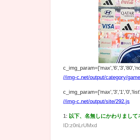
c_img_param=['max','6','3','80','no
//img-c.net/output/category/game
c_img_param=['max','3','1','0','list',
//img-c.net/output/site/292.js
1:
以下、名無しにかわりまして
ID:z0nLrUMxd