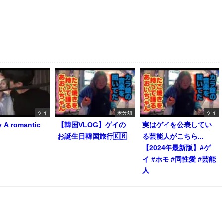
ゲイ
未分類
ゲイ
y A romantic
【韓国VLOG】ゲイの
実はゲイを公表してい
お誕生日韓国旅行🇰🇷
る芸能人がこちら...
【2024年最新版】#ゲ
イ #ホモ #同性愛 #芸能
人