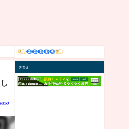
xrea
にし
iroko3