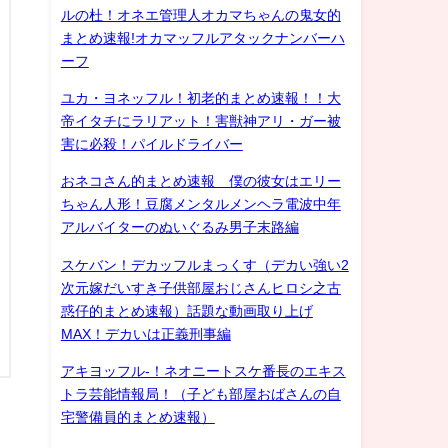
ルの杜！オネエ管理人オカマちゃんの鬼女的
まとめ速報!オカマッフルアタックナンバーハ
ーフ
ユカ・ヨネッフル！初老的まとめ速報！！大
帝イタチにラリアット！害獣神アリ・ガー被
害に必殺！パイルドライバー
おネコさん的まとめ速報 僕の彼女はエリー
ちゃん人形！豆腐メンタルメンヘラ電波中年
アルバイターのぬいぐるみ男子末路編
スケバン！デカッフルまっくす（デカい強い2
次元嫁だいすき子供部屋おじさんヒロシ之古
惑仔的まとめ速報）話題な動画取り上げ
MAX！デカいは正義刑事編
アキヨッフル-！ネオニートスケ番長のエキス
トラ芸能情報局！（子ども部屋おばさんの自
宅警備員的まとめ速報）