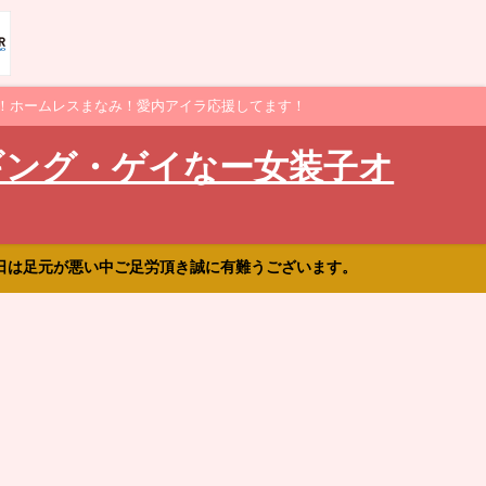
！ホームレスまなみ！愛内アイラ応援してます！
ギング・ゲイなー女装子オ
日は足元が悪い中ご足労頂き誠に有難うございます。