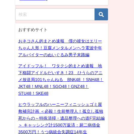
おすすめサイト
おネコさん的まとめ速報 僕の彼女はエリー
ちゃん人形！豆腐メンタルメンヘラ電波中年
アルバイターのぬいぐるみ男子末路編
アイドッフル！ ワタクシ的まとめ速報 地
下格闘アイドルだいすき！23 ひうらのアニ
メ放送局101ちゃんねる BNK48 ！SNH48！
JKT48！MNL48！SGO48！GNZ48！
STU48！SKE48
ヒウラッフルのハーニーフィニッシュゴミ屋
敷補完計画 ＜必殺！生前整理人！孤立し孤独
死からの～特殊清掃・遺品整理への道F完結編
＞ キャッシング計1500万返済：厨二病借金
3500万円！うつ病統合失調症14年生