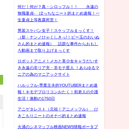
何だ！何が？真・シロッフル！！ 永遠の
無職童貞- ぼっちなニート的まとめ速報！一
生童貞上等夜露死苦！
男装スケバン女子！スケッフルまっくす！
（新・ナンノひゃくしきっ!！ビー玉のおいぬ
さん的まとめ速報） 話題な事件からおもし
ろ動画まで取り上げまっくす
ロボットアニメ！メカと美少女キャラだいす
き永遠の非リア充・非モテ星人 ！あらゆるマ
ニアの為のマニアックサイト
ハルッフル-専業主夫的YOUTUBERまとめ速
報！キモデブロリコンおたく！初老人の介護
生活！激動の1750日
アニゲタレスト（元祖！アニメッフル） ひ
きこもりニートのオナベ的まとめ速報
火浦のシネマッフル映画NEWS情報ポータブ