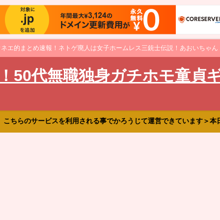
オネエ的まとめ速報！ネトゲ廃人は女子ホームレス三銃士伝説！あおいちゃん
！50代無職独身ガチホモ童貞
、こちらのサービスを利用される事でかろうじて運営できています＞本