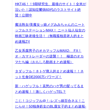
HKT46！！9期研究生、最後のサイト！全米が
泣いた！認知症鬱病60代のラストサイト絶
賛！公開中
魔法熟女/美魔女ッ娘メグみみちゃんのニート
ッフルステーションMAX！ ニート仙人仙女の
映画三昧老後生活！（無職孤独居老人的まと
め速報Z)]
乙女系腐男子のオカマッフルMAX2- FX！
オ・カマトレーダーの逆襲！！ 極道のオカ
マたち編（おもしろ動画まとめ速報）
タダッフル！ネトゲ廃人的まとめ速報！！ネ
ット乞食DE2000万パワーズ！
新・ハゲッフル！哀愁のハゲ男の髪ってるま
とめ速報！！激しくハゲっTEL？
こじ！コジッフル@！-レズっ娘百合ネエ！こ
じらせ！50独身処女のBL腐女子的まとめ速報-