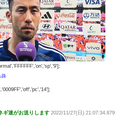
rmal','FFFFFF','on','sp','9'];
.js
'0009FF','off','pc','14'];
ネギ速がお送りします
2022/11/27(日) 21:07:34.879