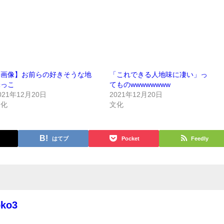
【画像】お前らの好きそうな地
「これできる人地味に凄い」っ
味っこ
てものwwwwwwww
021年12月20日
2021年12月20日
文化
文化
はてブ
Pocket
Feedly
oko3