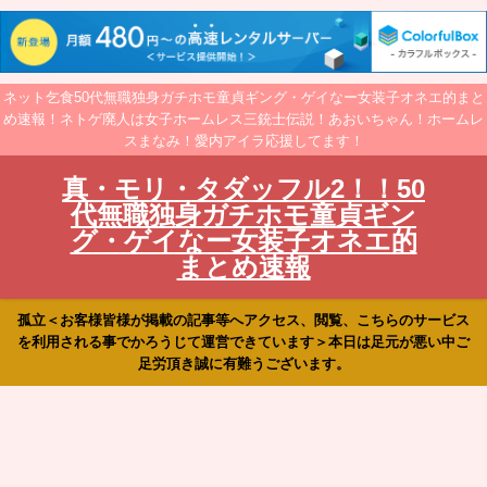
ネット乞食50代無職独身ガチホモ童貞ギング・ゲイなー女装子オネエ的まと
め速報！ネトゲ廃人は女子ホームレス三銃士伝説！あおいちゃん！ホームレ
スまなみ！愛内アイラ応援してます！
真・モリ・タダッフル2！！50
代無職独身ガチホモ童貞ギン
グ・ゲイなー女装子オネエ的
まとめ速報
孤立＜お客様皆様が掲載の記事等へアクセス、閲覧、こちらのサービス
を利用される事でかろうじて運営できています＞本日は足元が悪い中ご
足労頂き誠に有難うございます。