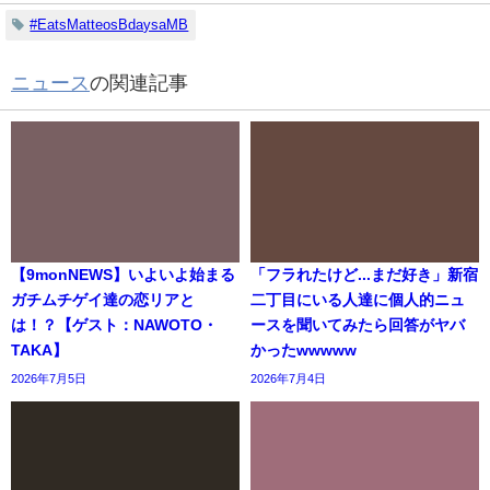
#EatsMatteosBdaysaMB
ニュース
の関連記事
【9monNEWS】いよいよ始まる
「フラれたけど...まだ好き」新宿
ガチムチゲイ達の恋リアと
二丁目にいる人達に個人的ニュ
は！？【ゲスト：NAWOTO・
ースを聞いてみたら回答がヤバ
TAKA】
かったwwwww
2026年7月5日
2026年7月4日