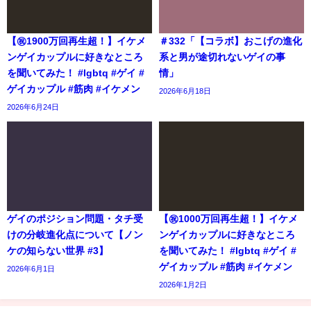
【㊗️1900万回再生超！】イケメ
＃332「【コラボ】おこげの進化
ンゲイカップルに好きなところ
系と男が途切れないゲイの事
を聞いてみた！ #lgbtq #ゲイ #
情」
ゲイカップル #筋肉 #イケメン
2026年6月18日
2026年6月24日
ゲイのポジション問題・タチ受
【㊗️1000万回再生超！】イケメ
けの分岐進化点について【ノン
ンゲイカップルに好きなところ
ケの知らない世界 #3】
を聞いてみた！ #lgbtq #ゲイ #
ゲイカップル #筋肉 #イケメン
2026年6月1日
2026年1月2日