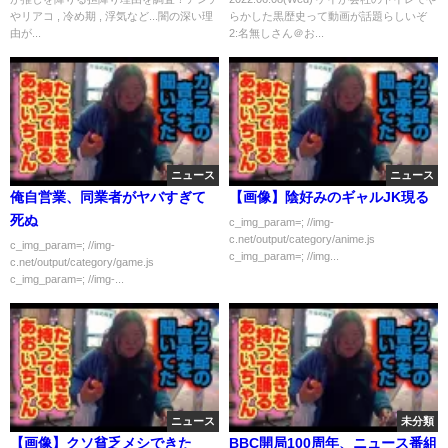
船】【すとぷり】【アニメ】
やリアコ , 冷め期 , 浮気など...闇の深い理
らかした黒歴史って動画が話題らしいぞ
【アイドル】
由が...
2:名無しさん＠お...
ニュース
ニュース
俺自営業、同業者がヤバすぎて
【画像】陰好みのギャルJK現る
死ぬ
c_img_param=; //img-
c.net/output/category/anime.js
c_img_param=; //img-
c_img_param=; //img...
c.net/output/category/game.js
c_img_param=; //img-...
ニュース
未分類
【画像】クソ貧乏メシできた
BBC開局100周年、ニュース番組