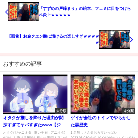
「すずめの戸締まり」の絵本、フェミに目をつけら
れ炎上ｗｗｗｗｗ
【画像】お金クエン酸に漬けるの楽しすぎｗｗｗｗ
ｗ
おすすめの記事
未分類
未分類
オタクが推しを降りた理由が闇
ゲイが会社のトイレでやらかし
深すぎてヤバすぎたwww【ジャ
た黒歴史
ニーズ】【歌い手】【浦島坂田
オタク(ジャニオタ , 歌い手厨 , アニオタ)
1:名無しさん＠おカマいっぱい
が推しを降りる担降り理由を調査！アンチ
2022.06.08(Wed) ゲイが会社のトイレでや