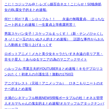
こじ！コジッフル@！-レズっ娘百合ネエ！こじらせ！50独身処
女のBL腐女子的まとめ速報-
何だ！何が？真・シロッフル！！ 永遠の無職童貞- ぼっちな
ニート的まとめ速報！一生童貞上等夜露死苦！
男装スケバン女子！スケッフルまっくす！（新・ナンノひゃくし
きっ!！ビー玉のおいぬさん的まとめ速報） 話題な事件からおも
しろ動画まで取り上げまっくす
ロボットアニメ！メカと美少女キャラだいすき永遠の非リア充・
非モテ星人 ！あらゆるマニアの為のマニアックサイト
ハルッフル-専業主夫的YOUTUBERまとめ速報！キモデブロリコ
ンおたく！初老人の介護生活！激動の1750日
アニゲタレスト（元祖！アニメッフル） ひきこもりニートのオ
ナベ的まとめ速報
火浦のシネマッフル映画NEWS情報ポータブルの杜！オネエ管理
人オカマちゃんの鬼女的まとめ速報!オカマッフルアタックナンバ