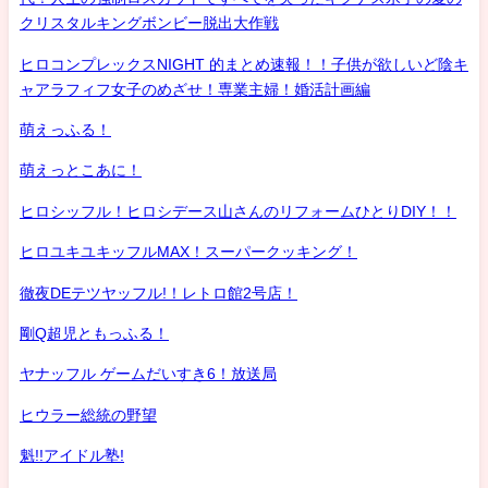
クリスタルキングボンビー脱出大作戦
ヒロコンプレックスNIGHT 的まとめ速報！！子供が欲しいど陰キ
ャアラフィフ女子のめざせ！専業主婦！婚活計画編
萌えっふる！
萌えっとこあに！
ヒロシッフル！ヒロシデース山さんのリフォームひとりDIY！！
ヒロユキユキッフルMAX！スーパークッキング！
徹夜DEテツヤッフル!！レトロ館2号店！
剛Q超児ともっふる！
ヤナッフル ゲームだいすき6！放送局
ヒウラー総統の野望
魁!!アイドル塾!