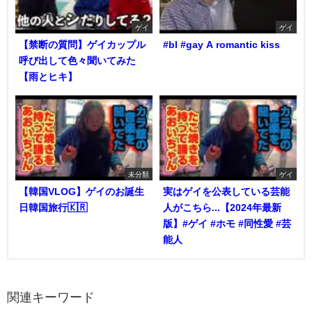
ゲイ
ゲイ
【禁断の質問】ゲイカップル
#bl #gay A romantic kiss
呼び出して色々聞いてみた
【雨とヒキ】
未分類
ゲイ
【韓国VLOG】ゲイのお誕生
実はゲイを公表している芸能
日韓国旅行🇰🇷
人がこちら...【2024年最新
版】#ゲイ #ホモ #同性愛 #芸
能人
関連キーワード