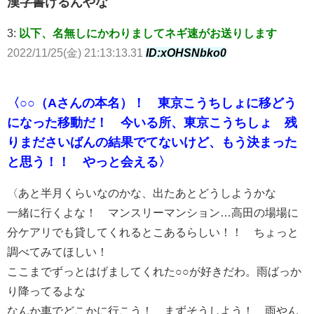
漢字書けるんやな
3:
以下、名無しにかわりましてネギ速がお送りします
2022/11/25(金) 21:13:13.31
ID:xOHSNbko0
〈○○（Aさんの本名）！ 東京こうちしょに移どう
になった移動だ！ 今いる所、東京こうちしょ 残
りまださいばんの結果でてないけど、もう決まった
と思う！！ やっと会える〉
〈あと半月くらいなのかな、出たあとどうしようかな
一緒に行くよな！ マンスリーマンション…高田の場場に
分ケアリでも貸してくれるとこあるらしい！！ ちょっと
調べてみてほしい！
ここまでずっとはげましてくれた○○が好きだわ。雨ばっか
り降ってるよな
なんか車でどこかに行こう！ まずそうしよう！ 雨やん