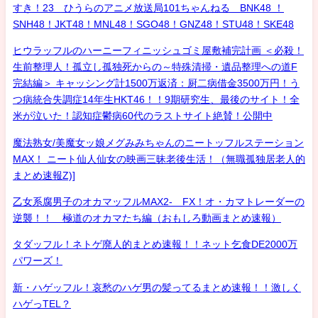
すき！23 ひうらのアニメ放送局101ちゃんねる BNK48 ！
SNH48！JKT48！MNL48！SGO48！GNZ48！STU48！SKE48
ヒウラッフルのハーニーフィニッシュゴミ屋敷補完計画 ＜必殺！
生前整理人！孤立し孤独死からの～特殊清掃・遺品整理への道F
完結編＞ キャッシング計1500万返済：厨二病借金3500万円！う
つ病統合失調症14年生HKT46！！9期研究生、最後のサイト！全
米が泣いた！認知症鬱病60代のラストサイト絶賛！公開中
魔法熟女/美魔女ッ娘メグみみちゃんのニートッフルステーション
MAX！ ニート仙人仙女の映画三昧老後生活！（無職孤独居老人的
まとめ速報Z)]
乙女系腐男子のオカマッフルMAX2- FX！オ・カマトレーダーの
逆襲！！ 極道のオカマたち編（おもしろ動画まとめ速報）
タダッフル！ネトゲ廃人的まとめ速報！！ネット乞食DE2000万
パワーズ！
新・ハゲッフル！哀愁のハゲ男の髪ってるまとめ速報！！激しく
ハゲっTEL？