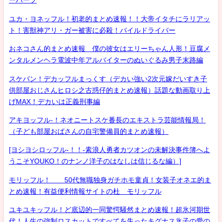
ーハーフ
ユカ・ヨネッフル！初老的まとめ速報！！大帝イタチにラリアッ
ト！害獣神アリ・ガー被害に必殺！パイルドライバー
おネコさん的まとめ速報 僕の彼女はエリーちゃん人形！豆腐メ
ンタルメンヘラ電波中年アルバイターのぬいぐるみ男子末路編
スケバン！デカッフルまっくす（デカい強い2次元嫁だいすき子
供部屋おじさんヒロシ之古惑仔的まとめ速報）話題な動画取り上
げMAX！デカいは正義刑事編
アキヨッフル-！ネオニートスケ番長のエキストラ芸能情報局！
（子ども部屋おばさんの自宅警備員的まとめ速報）
[ヨシヨシロッフル-！！-素浪人勇者カツオンの未解決事件簿へよ
うこそYOUKO！のナンノ洋子のはなしは信じるな編）]
モリッフル！ 50代無職独身ガチホモ童貞！女装子オネエ的ま
とめ速報！有益便利情報サイトの杜 モリッフル
ユキユキッフル！ど底辺的一同驚愕騒然まとめ速報！超氷河期世
代！人生の強制ロスカットですべてを失ったキグナス氷子の愛の