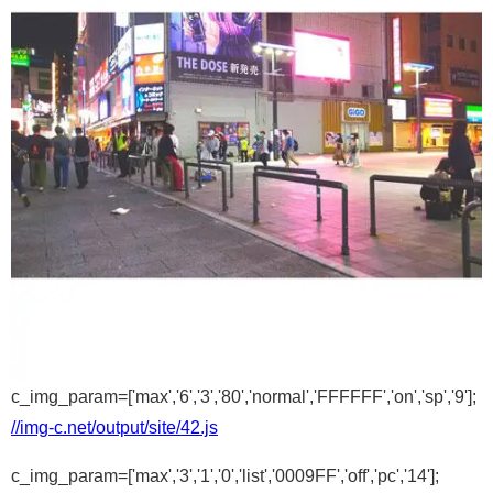
c_img_param=['max','6','3','80','normal','FFFFFF','on','sp','9'];
//img-c.net/output/site/42.js
c_img_param=['max','3','1','0','list','0009FF','off','pc','14'];