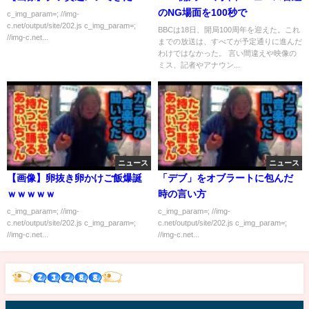
のNG場面を100秒で
c_img_param=; //img-
c.net/output/site/202.js c_img_param=;
BBCは18日、開局100周年を迎えた。これ
//img-c.net...
までの放送は、すべてが予定通りに進んだ
わけではなかった。 言い間違えや映像の
ミス、記者やアナウン...
ニュース
ニュース
【画像】卵抜き卵かけご飯爆誕
「デブ」をオブラートに包んだ
ｗｗｗｗｗ
時の言い方
c_img_param=; //img-
c_img_param=; //img-
c.net/output/site/202.js c_img_param=;
c.net/output/site/202.js c_img_param=;
//img-c.net...
//img-c.net...