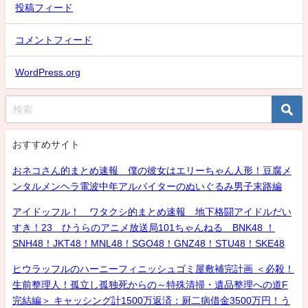
投稿フィード
コメントフィード
WordPress.org
おすすめサイト
おネコさん的まとめ速報 僕の彼女はエリーちゃん人形！豆腐メ
ンタルメンヘラ電波中年アルバイターのぬいぐるみ男子末路編
アイドッフル！ ワタクシ的まとめ速報 地下格闘アイドルだい
すき！23 ひうらのアニメ放送局101ちゃんねる BNK48 ！
SNH48！JKT48！MNL48！SGO48！GNZ48！STU48！SKE48
ヒウラッフルのハーニーフィニッシュゴミ屋敷補完計画 ＜必殺！
生前整理人！孤立し孤独死からの～特殊清掃・遺品整理への道F
完結編＞ キャッシング計1500万返済：厨二病借金3500万円！う