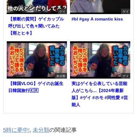
ゲイ
ゲイ
【禁断の質問】ゲイカップル
#bl #gay A romantic kiss
呼び出して色々聞いてみた
【雨とヒキ】
未分類
ゲイ
【韓国VLOG】ゲイのお誕生
実はゲイを公表している芸能
日韓国旅行🇰🇷
人がこちら...【2024年最新
版】#ゲイ #ホモ #同性愛 #芸
能人
5時に夢中!
,
未分類
の関連記事