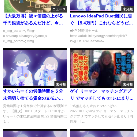
ニュース
未分類
【大阪万博】後々価値の上がる
Lenovo IdeaPad Duet難民に告
千円銀貨があるんだけど、今な
ぐ 【5.4万円】これならどうだ!
ら1枚13800円で売るよ！
11インチ スナドラ7c Type-Cポ
c_img_param=; //img-
■HP 96時間セール
c.net/output/category/game.js
https://click.linksynergy.com/deeplink?
ート2発 スペックチョイ上げ 価
c_img_param=; //img-...
id=jjuUtEDWCaY&mid=...
格もチョイ上げ これが欲しいん
じゃないの？
未分類
未分類
すかいらーくの労働時間を５分
ゲイ リーマン マッチングアプ
未満切り捨てる賃金の支払いは
リ でマッチしてもセ○レ止まり |
違法？【弁護士が解説】
同性愛 |【BL】
労働時間は１分単位で計算するのが原則で
1:名無しさん＠おカマいっぱい
す。 【目次】 00:00 スタート 00:10 すか
2022.10.16(Sun) ゲイ リーマン マッチン
いらーくの未払賃金問題 01:22 労働時間は
グアプリ でマッチしてもセ○レ止まり | 同
１...
性愛 |【...