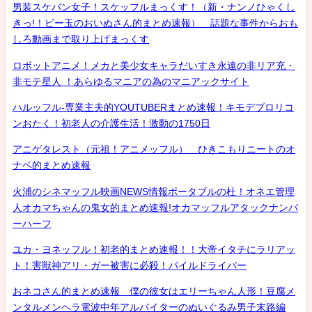
男装スケバン女子！スケッフルまっくす！（新・ナンノひゃくし
きっ!！ビー玉のおいぬさん的まとめ速報） 話題な事件からおも
しろ動画まで取り上げまっくす
ロボットアニメ！メカと美少女キャラだいすき永遠の非リア充・
非モテ星人 ！あらゆるマニアの為のマニアックサイト
ハルッフル-専業主夫的YOUTUBERまとめ速報！キモデブロリコ
ンおたく！初老人の介護生活！激動の1750日
アニゲタレスト（元祖！アニメッフル） ひきこもりニートのオ
ナベ的まとめ速報
火浦のシネマッフル映画NEWS情報ポータブルの杜！オネエ管理
人オカマちゃんの鬼女的まとめ速報!オカマッフルアタックナンバ
ーハーフ
ユカ・ヨネッフル！初老的まとめ速報！！大帝イタチにラリアッ
ト！害獣神アリ・ガー被害に必殺！パイルドライバー
おネコさん的まとめ速報 僕の彼女はエリーちゃん人形！豆腐メ
ンタルメンヘラ電波中年アルバイターのぬいぐるみ男子末路編