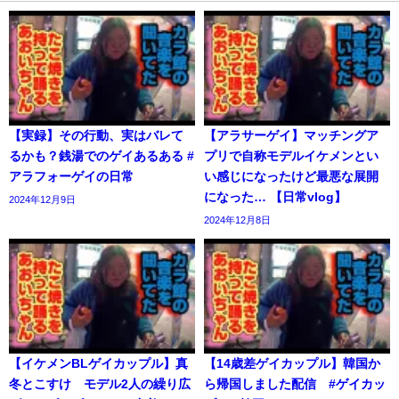
【実録】その行動、実はバレて
【アラサーゲイ】マッチングア
るかも？銭湯でのゲイあるある #
プリで自称モデルイケメンとい
アラフォーゲイの日常
い感じになったけど最悪な展開
になった… 【日常vlog】
2024年12月9日
2024年12月8日
【イケメンBLゲイカップル】真
【14歳差ゲイカップル】韓国か
冬とこすけ モデル2人の繰り広
ら帰国しました配信 #ゲイカッ