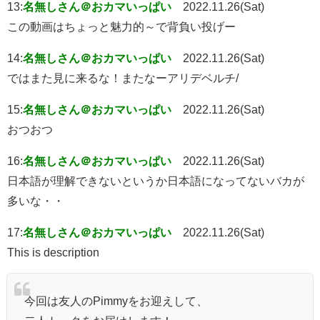
13:
名無しさん＠おカマいっぱい
2022.11.26(Sat)
この動画はちょっと魅力的～で背負い投げー
14:
名無しさん＠おカマいっぱい
2022.11.26(Sat)
ではまた見に来るな！またなーアリデベルチ/
15:
名無しさん＠おカマいっぱい
2022.11.26(Sat)
おつおつ
16:
名無しさん＠おカマいっぱい
2022.11.26(Sat)
日本語が理解できないというか日本語になってないバカが
多いな・・
17:
名無しさん＠おカマいっぱい
2022.11.26(Sat)
This is description
今回は友人のPimmyをお迎えして、