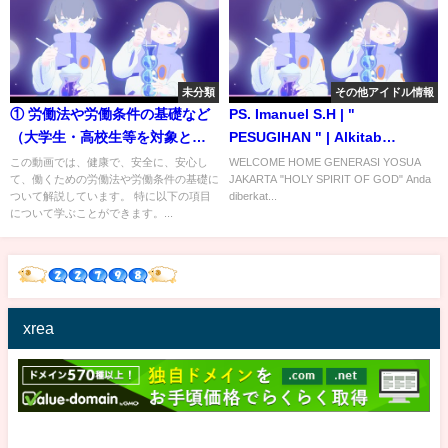
未分類
その他アイドル情報
① 労働法や労働条件の基礎など
PS. Imanuel S.H | "
（大学生・高校生等を対象とし
PESUGIHAN " | Alkitab
た労働条件セミナー）
Menjawab ?
この動画では、健康で、安全に、安心し
WELCOME HOME GENERASI YOSUA
て、働くための労働法や労働条件の基礎に
JAKARTA "HOLY SPIRIT OF GOD" Anda
ついて解説しています。 特に以下の項目
diberkat...
について学ぶことができます。...
xrea