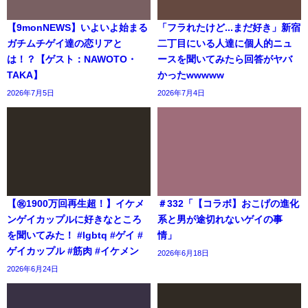
【9monNEWS】いよいよ始まる
「フラれたけど...まだ好き」新宿
ガチムチゲイ達の恋リアと
二丁目にいる人達に個人的ニュ
は！？【ゲスト：NAWOTO・
ースを聞いてみたら回答がヤバ
TAKA】
かったwwwww
2026年7月5日
2026年7月4日
【㊗️1900万回再生超！】イケメ
＃332「【コラボ】おこげの進化
ンゲイカップルに好きなところ
系と男が途切れないゲイの事
を聞いてみた！ #lgbtq #ゲイ #
情」
ゲイカップル #筋肉 #イケメン
2026年6月18日
2026年6月24日