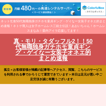
ネット乞食50代無職独身ガチホモ童貞ギング・ゲイなー女装子オネエ的まと
め速報！ネトゲ廃人は女子ホームレス三銃士伝説！あおいちゃん！ホームレ
スまなみ！愛内アイラ応援してます！
真・モリ・タダッフル2！！50
代無職独身ガチホモ童貞ギン
グ・ゲイなー女装子オネエ的
まとめ速報
孤立＜お客様皆様が掲載の記事等へアクセス、閲覧、こちらのサービス
を利用される事でかろうじて運営できています＞本日は足元が悪い中ご
足労頂き誠に有難うございます。