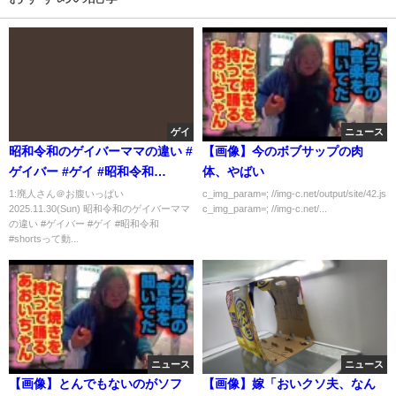
ゲイ
ニュース
昭和令和のゲイバーママの違い #
【画像】今のボブサップの肉
ゲイバー #ゲイ #昭和令和
体、やばい
#shorts
1:廃人さん＠お腹いっぱい
c_img_param=; //img-c.net/output/site/42.js
2025.11.30(Sun) 昭和令和のゲイバーママ
c_img_param=; //img-c.net/...
の違い #ゲイバー #ゲイ #昭和令和
#shortsって動...
ニュース
ニュース
【画像】とんでもないのがソフ
【画像】嫁「おいクソ夫、なん