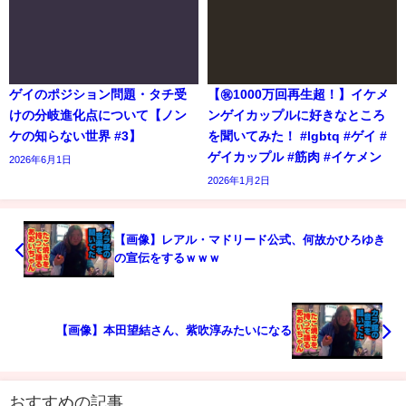
ゲイのポジション問題・タチ受
【㊗️1000万回再生超！】イケメ
けの分岐進化点について【ノン
ンゲイカップルに好きなところ
ケの知らない世界 #3】
を聞いてみた！ #lgbtq #ゲイ #
ゲイカップル #筋肉 #イケメン
2026年6月1日
2026年1月2日
【画像】レアル・マドリード公式、何故かひろゆき
の宣伝をするｗｗｗ
【画像】本田望結さん、紫吹淳みたいになる
おすすめの記事