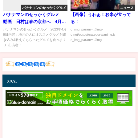
バナナマンのせっかくグルメ
ニュース
バナナマンのせっかくグルメ
【画像】うわぁ！お米が立って
動画 日村は春の京都へ 4月9
る！
日
バナナマンのせっかくグルメ 2023年4月
c_img_param=; //img-
9日内容：地元の人にオススメグルメを聞
c.net/output/category/anime.js
き込み&教えてもらったグルメを食べまく
c_img_param=; //img...
り! 出演者：...
xrea