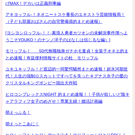
げMAX！デカいは正義刑事編
アキヨッフル-！ネオニートスケ番長のエキストラ芸能情報局！
（子ども部屋おばさんの自宅警備員的まとめ速報）
[ヨシヨシロッフル-！！-素浪人勇者カツオンの未解決事件簿へよ
うこそYOUKO！のナンノ洋子のはなしは信じるな編）]
モリッフル！ 50代無職独身ガチホモ童貞！女装子オネエ的ま
とめ速報！有益便利情報サイトの杜 モリッフル
ユキユキッフル！ど底辺的一同驚愕騒然まとめ速報！超氷河期世
代！人生の強制ロスカットですべてを失ったキグナス氷子の愛の
クリスタルキングボンビー脱出大作戦
ヒロコンプレックスNIGHT 的まとめ速報！！子供が欲しいど陰キ
ャアラフィフ女子のめざせ！専業主婦！婚活計画編
萌えっふる！
萌えっとこあに！
ヒロシッフル！ヒロシデース山さんのリフォームひとりDIY！！