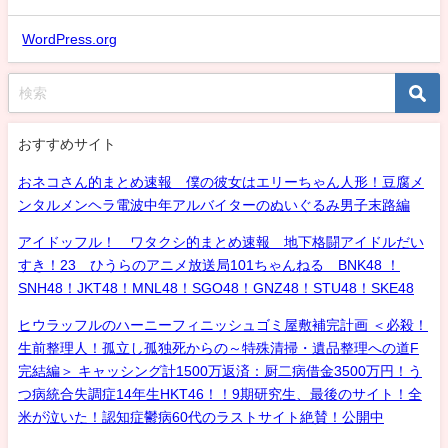
WordPress.org
おすすめサイト
おネコさん的まとめ速報 僕の彼女はエリーちゃん人形！豆腐メ
ンタルメンヘラ電波中年アルバイターのぬいぐるみ男子末路編
アイドッフル！ ワタクシ的まとめ速報 地下格闘アイドルだい
すき！23 ひうらのアニメ放送局101ちゃんねる BNK48 ！
SNH48！JKT48！MNL48！SGO48！GNZ48！STU48！SKE48
ヒウラッフルのハーニーフィニッシュゴミ屋敷補完計画 ＜必殺！
生前整理人！孤立し孤独死からの～特殊清掃・遺品整理への道F
完結編＞ キャッシング計1500万返済：厨二病借金3500万円！う
つ病統合失調症14年生HKT46！！9期研究生、最後のサイト！全
米が泣いた！認知症鬱病60代のラストサイト絶賛！公開中