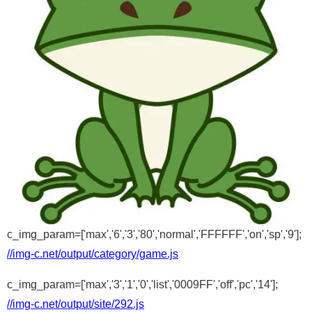
c_img_param=['max','6','3','80','normal','FFFFFF','on','sp','9'];
//img-c.net/output/category/game.js
c_img_param=['max','3','1','0','list','0009FF','off','pc','14'];
//img-c.net/output/site/292.js