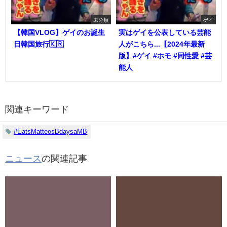
未分類
ゲイ
【韓国VLOG】ゲイのお誕生
実はゲイを公表している芸能
日韓国旅行🇰🇷
人がこちら...【2024年最新
版】#ゲイ #ホモ #同性愛 #芸
能人
関連キーワード
#EatsMatteosBdaysaMB
ニュース
の関連記事