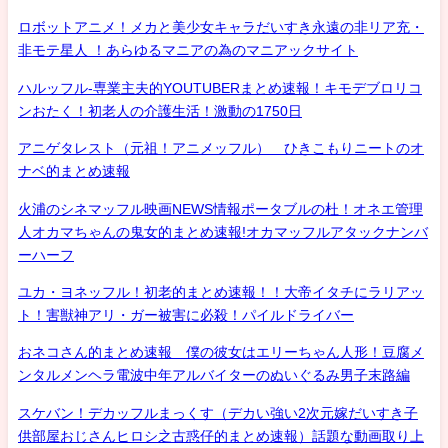
ロボットアニメ！メカと美少女キャラだいすき永遠の非リア充・
非モテ星人 ！あらゆるマニアの為のマニアックサイト
ハルッフル-専業主夫的YOUTUBERまとめ速報！キモデブロリコ
ンおたく！初老人の介護生活！激動の1750日
アニゲタレスト（元祖！アニメッフル） ひきこもりニートのオ
ナベ的まとめ速報
火浦のシネマッフル映画NEWS情報ポータブルの杜！オネエ管理
人オカマちゃんの鬼女的まとめ速報!オカマッフルアタックナンバ
ーハーフ
ユカ・ヨネッフル！初老的まとめ速報！！大帝イタチにラリアッ
ト！害獣神アリ・ガー被害に必殺！パイルドライバー
おネコさん的まとめ速報 僕の彼女はエリーちゃん人形！豆腐メ
ンタルメンヘラ電波中年アルバイターのぬいぐるみ男子末路編
スケバン！デカッフルまっくす（デカい強い2次元嫁だいすき子
供部屋おじさんヒロシ之古惑仔的まとめ速報）話題な動画取り上