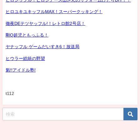
ヒロユキユキッフルMAX！スーパークッキング！
徹夜DEテツヤッフル!！レトロ館2号店！
剛Q超児ともっふる！
ヤナッフル ゲームだいすき6！放送局
ヒウラー総統の野望
魁!!アイドル塾!
t112