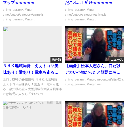
マップｗｗｗｗｗ
だこれ…」ﾊﾟｼｬｗｗｗｗｗ
c_img_param=; //img-
c_img_param=; //img-
c.net/output/category/game.js
c.net/output/category/anime.js
c_img_param=; //img-...
c_img_param=; //img...
未分類
ニュース
ＮＨＫ地域局発 えぇトコ▽美
【画像】松本人志さん、口だけ
味あり！愛あり！電車も走る
デカい小物だったと話題にｗｗ
泉州秋の旅～大阪貝塚市[字]…の
ｗｗｗ
出典：EPGの番組情報 ＮＨＫ地域局発
c_img_param=; //img-c.net/output/site/42.js
えぇトコ▽美味あり！愛あり！電車も走
c_img_param=; //img-c.net/...
番組内容解析まとめ
る 泉州秋の旅～大阪貝塚市大阪府貝塚市
には地元の人から「すいてつ...