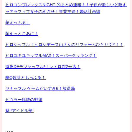
ヒロコンプレックスNIGHT 的まとめ速報！！子供が欲しいど陰キ
ャアラフィフ女子のめざせ！専業主婦！婚活計画編
萌えっふる！
萌えっとこあに！
ヒロシッフル！ヒロシデース山さんのリフォームひとりDIY！！
ヒロユキユキッフルMAX！スーパークッキング！
徹夜DEテツヤッフル!！レトロ館2号店！
剛Q超児ともっふる！
ヤナッフル ゲームだいすき6！放送局
ヒウラー総統の野望
魁!!アイドル塾!