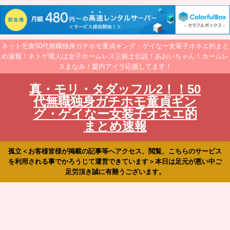
ネット乞食50代無職独身ガチホモ童貞ギング・ゲイなー女装子オネエ的まと
め速報！ネトゲ廃人は女子ホームレス三銃士伝説！あおいちゃん！ホームレ
スまなみ！愛内アイラ応援してます！
真・モリ・タダッフル2！！50
代無職独身ガチホモ童貞ギン
グ・ゲイなー女装子オネエ的
まとめ速報
孤立＜お客様皆様が掲載の記事等へアクセス、閲覧、こちらのサービス
を利用される事でかろうじて運営できています＞本日は足元が悪い中ご
足労頂き誠に有難うございます。