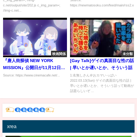
c_img_param=; //img-
Source:
c.net/output/site/202.js c_img_param=;
https://newmatosoku.com/feed/main/rss2.xml.
//img-c.net...
映画関係
未分類
『唐人街探偵 NEW YORK
[Gay Talk]ゲイの真面目な性の話
MISSION』公開日が11月12日に
| 早いとか遅いとか、そういう話
決定、第1弾予告も到着
Source: https://www.cinemacafe.net/...
1:名無しさん＠おカマいっぱい
2022.03.13(Sun) ゲイの真面目な性の話 |
早いとか遅いとか、そういう話って動画が
話題らしいぞ ...
xrea