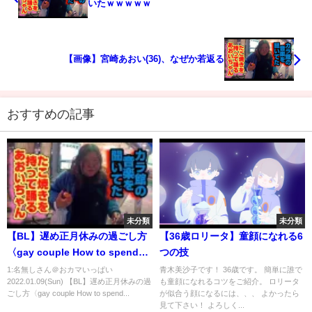
いたｗｗｗｗｗ
【画像】宮崎あおい(36)、なぜか若返る
おすすめの記事
未分類
未分類
【BL】遅め正月休みの過ごし方
【36歳ロリータ】童顔になれる6
〈gay couple How to spend
つの技
the late New Year holidays〉
1:名無しさん＠おカマいっぱい
青木美沙子です！ 36歳です。 簡単に誰で
2022.01.09(Sun) 【BL】遅め正月休みの過
も童顔になれるコツをご紹介。 ロリータ
〈ゲイカップル〉
ごし方〈gay couple How to spend...
が似合う顔になるには、、、 よかったら
見て下さい！ よろしく...