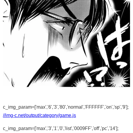
c_img_param=['max','6','3','80','normal','FFFFFF','on','sp','9'];
//img-c.net/output/category/game.js
c_img_param=['max','3','1','0','list','0009FF','off','pc','14'];