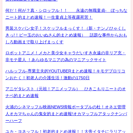
何だ！何が？真・シロッフル！！ 永遠の無職童貞- ぼっちな
ニート的まとめ速報！一生童貞上等夜露死苦！
男装スケバン女子！スケッフルまっくす！（新・ナンノひゃくし
きっ!！ビー玉のおいぬさん的まとめ速報） 話題な事件からおも
しろ動画まで取り上げまっくす
ロボットアニメ！メカと美少女キャラだいすき永遠の非リア充・
非モテ星人 ！あらゆるマニアの為のマニアックサイト
ハルッフル-専業主夫的YOUTUBERまとめ速報！キモデブロリコ
ンおたく！初老人の介護生活！激動の1750日
アニゲタレスト（元祖！アニメッフル） ひきこもりニートのオ
ナベ的まとめ速報
火浦のシネマッフル映画NEWS情報ポータブルの杜！オネエ管理
人オカマちゃんの鬼女的まとめ速報!オカマッフルアタックナンバ
ーハーフ
ユカ・ヨネッフル！初老的まとめ速報！！大帝イタチにラリアッ