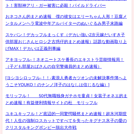
ト！害獣神アリ・ガー被害に必殺！パイルドライバー
おネコさん的まとめ速報 僕の彼女はエリーちゃん人形！豆腐メ
ンタルメンヘラ電波中年アルバイターのぬいぐるみ男子末路編
スケバン！デカッフルまっくす（デカい強い2次元嫁だいすき子
供部屋おじさんヒロシ之古惑仔的まとめ速報）話題な動画取り上
げMAX！デカいは正義刑事編
アキヨッフル-！ネオニートスケ番長のエキストラ芸能情報局！
（子ども部屋おばさんの自宅警備員的まとめ速報）
[ヨシヨシロッフル-！！-素浪人勇者カツオンの未解決事件簿へよ
うこそYOUKO！のナンノ洋子のはなしは信じるな編）]
モリッフル！ 50代無職独身ガチホモ童貞！女装子オネエ的ま
とめ速報！有益便利情報サイトの杜 モリッフル
ユキユキッフル！ど底辺的一同驚愕騒然まとめ速報！超氷河期世
代！人生の強制ロスカットですべてを失ったキグナス氷子の愛の
クリスタルキングボンビー脱出大作戦