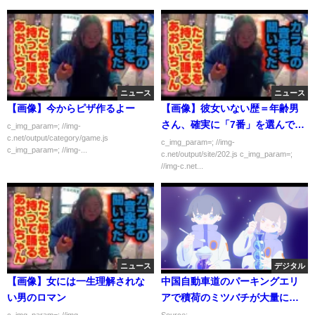
ニュース
ニュース
【画像】今からピザ作るよー
【画像】彼女いない歴＝年齢男
さん、確実に「7番」を選んでし
c_img_param=; //img-
c.net/output/category/game.js
まう
c_img_param=; //img-
c_img_param=; //img-...
c.net/output/site/202.js c_img_param=;
//img-c.net...
ニュース
デジタル
【画像】女には一生理解されな
中国自動車道のパーキングエリ
い男のロマン
アで積荷のミツバチが大量に逃
亡 一時閉鎖に