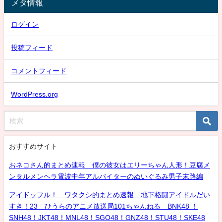
メタ情報
ログイン
投稿フィード
コメントフィード
WordPress.org
おすすめサイト
おネコさん的まとめ速報 僕の彼女はエリーちゃん人形！豆腐メ
ンタルメンヘラ電波中年アルバイターのぬいぐるみ男子末路編
アイドッフル！ ワタクシ的まとめ速報 地下格闘アイドルだい
すき！23 ひうらのアニメ放送局101ちゃんねる BNK48 ！
SNH48！JKT48！MNL48！SGO48！GNZ48！STU48！SKE48