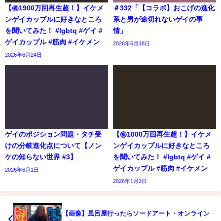
【㊗️1900万回再生超！】イケメ
＃332「【コラボ】おこげの進化
ンゲイカップルに好きなところ
系と男が途切れないゲイの事
を聞いてみた！ #lgbtq #ゲイ #
情」
ゲイカップル #筋肉 #イケメン
2026年6月18日
2026年6月24日
ゲイのポジション問題・タチ受
【㊗️1000万回再生超！】イケメ
けの分岐進化点について【ノン
ンゲイカップルに好きなところ
ケの知らない世界 #3】
を聞いてみた！ #lgbtq #ゲイ #
ゲイカップル #筋肉 #イケメン
2026年6月1日
2026年1月2日
【画像】風呂屋行ったらソードアート・オンライン