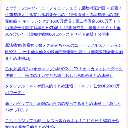
ヒウラッフルのハーニーフィニッシュゴミ屋敷補完計画 ＜必殺！
生前整理人！孤立し孤独死からの～特殊清掃・遺品整理への道F
完結編＞ キャッシング計1500万返済：厨二病借金3500万円！う
つ病統合失調症14年生HKT46！！9期研究生、最後のサイト！全
米が泣いた！認知症鬱病60代のラストサイト絶賛！公開中
魔法熟女/美魔女ッ娘メグみみちゃんのニートッフルステーション
MAX！ ニート仙人仙女の映画三昧老後生活！（無職孤独居老人的
まとめ速報Z)]
乙女系腐男子のオカマッフルMAX2- FX！オ・カマトレーダーの
逆襲！！ 極道のオカマたち編（おもしろ動画まとめ速報）
タダッフル！ネトゲ廃人的まとめ速報！！ネット乞食DE2000万
パワーズ！
新・ハゲッフル！哀愁のハゲ男の髪ってるまとめ速報！！激しく
ハゲっTEL？
こじ！コジッフル@！-レズっ娘百合ネエ！こじらせ！50独身処
女のBL腐女子的まとめ速報-