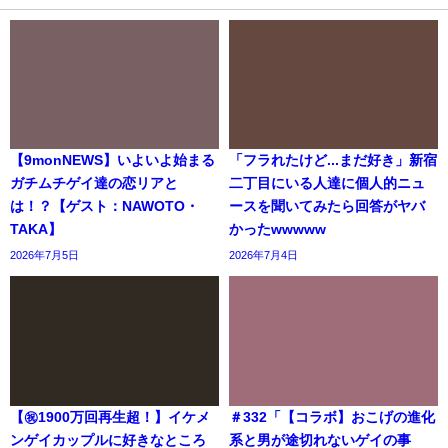
【9monNEWS】いよいよ始まる
「フラれたけど...まだ好き」新宿
ガチムチゲイ達の恋リアと
二丁目にいる人達に個人的ニュ
は！？【ゲスト：NAWOTO・
ースを聞いてみたら回答がヤバ
TAKA】
かったwwwww
2026年7月5日
2026年7月4日
【㊗️1900万回再生超！】イケメ
＃332「【コラボ】おこげの進化
ンゲイカップルに好きなところ
系と男が途切れないゲイの事