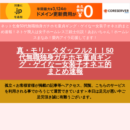
ネット乞食50代無職独身ガチホモ童貞ギング・ゲイなー女装子オネエ的まと
め速報！ネトゲ廃人は女子ホームレス三銃士伝説！あおいちゃん！ホームレ
スまなみ！愛内アイラ応援してます！
真・モリ・タダッフル2！！50
代無職独身ガチホモ童貞ギン
グ・ゲイなー女装子オネエ的
まとめ速報
孤立＜お客様皆様が掲載の記事等へアクセス、閲覧、こちらのサービス
を利用される事でかろうじて運営できています＞本日は足元が悪い中ご
足労頂き誠に有難うございます。