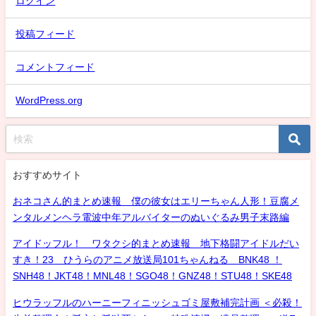
ログイン
投稿フィード
コメントフィード
WordPress.org
おすすめサイト
おネコさん的まとめ速報 僕の彼女はエリーちゃん人形！豆腐メ
ンタルメンヘラ電波中年アルバイターのぬいぐるみ男子末路編
アイドッフル！ ワタクシ的まとめ速報 地下格闘アイドルだい
すき！23 ひうらのアニメ放送局101ちゃんねる BNK48 ！
SNH48！JKT48！MNL48！SGO48！GNZ48！STU48！SKE48
ヒウラッフルのハーニーフィニッシュゴミ屋敷補完計画 ＜必殺！