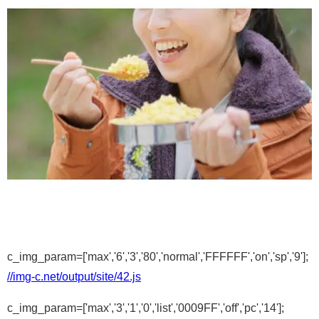
c_img_param=['max','6','3','80','normal','FFFFFF','on','sp','9'];
//img-c.net/output/site/42.js
c_img_param=['max','3','1','0','list','0009FF','off','pc','14'];