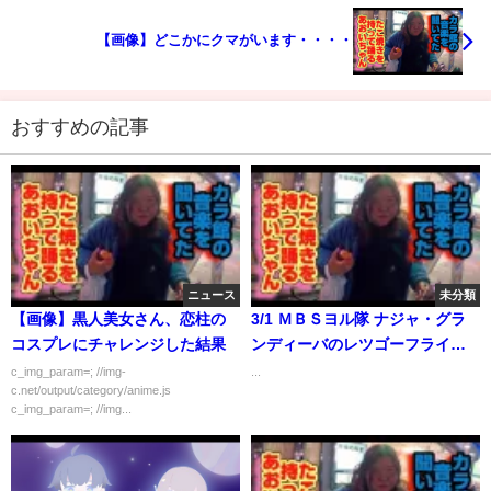
【画像】どこかにクマがいます・・・・
おすすめの記事
ニュース
未分類
【画像】黒人美女さん、恋柱の
3/1 ＭＢＳヨル隊 ナジャ・グラ
コスプレにチャレンジした結果
ンディーバのレツゴーフライデ
ー 今週の反省室
c_img_param=; //img-
...
c.net/output/category/anime.js
c_img_param=; //img...