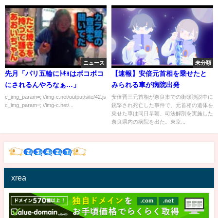
ニュース
未分類
先月「パリ五輪にﾄｷｮはボコボコ
【速報】安倍元首相を乗せたと
にされるんやろなぁ…」
みられる車が病院出発
c_img_param=; //img-c.net/output/site/42.js
安倍晋三元首相が奈良市での街頭演説中に
c_img_param=; //img-c.net/...
銃撃され死亡した事件で、元首相の遺体を
乗せた車は同日早朝、司法解剖を実施した
奈良県内の病院を出た。東京...
xrea