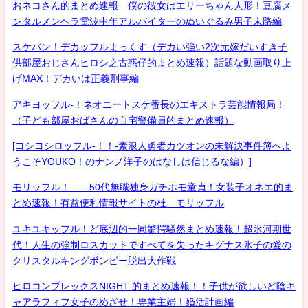
おネコさん的まとめ速報 僕の彼女はエリーちゃん人形！豆腐メ
ンタルメンヘラ電波中年アルバイターのぬいぐるみ男子末路編
スケバン！デカッフルまっくす（デカい強い2次元嫁だいすき子
供部屋おじさんヒロシ之古惑仔的まとめ速報）話題な動画取り上
げMAX！デカいは正義刑事編
アキヨッフル-！ネオニートスケ番長のエキストラ芸能情報局！
（子ども部屋おばさんの自宅警備員的まとめ速報）
[ヨシヨシロッフル-！！-素浪人勇者カツオンの未解決事件簿へよ
うこそYOUKO！のナンノ洋子のはなしは信じるな編）]
モリッフル！ 50代無職独身ガチホモ童貞！女装子オネエ的ま
とめ速報！有益便利情報サイトの杜 モリッフル
ユキユキッフル！ど底辺的一同驚愕騒然まとめ速報！超氷河期世
代！人生の強制ロスカットですべてを失ったキグナス氷子の愛の
クリスタルキングボンビー脱出大作戦
ヒロコンプレックスNIGHT 的まとめ速報！！子供が欲しいど陰キ
ャアラフィフ女子のめざせ！専業主婦！婚活計画編