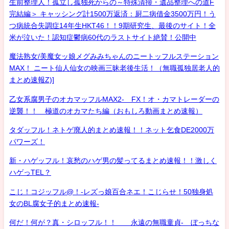
生前整理人！孤立し孤独死からの～特殊清掃・遺品整理への道F
完結編＞ キャッシング計1500万返済：厨二病借金3500万円！う
つ病統合失調症14年生HKT46！！9期研究生、最後のサイト！全
米が泣いた！認知症鬱病60代のラストサイト絶賛！公開中
魔法熟女/美魔女ッ娘メグみみちゃんのニートッフルステーション
MAX！ ニート仙人仙女の映画三昧老後生活！（無職孤独居老人的
まとめ速報Z)]
乙女系腐男子のオカマッフルMAX2- FX！オ・カマトレーダーの
逆襲！！ 極道のオカマたち編（おもしろ動画まとめ速報）
タダッフル！ネトゲ廃人的まとめ速報！！ネット乞食DE2000万
パワーズ！
新・ハゲッフル！哀愁のハゲ男の髪ってるまとめ速報！！激しく
ハゲっTEL？
こじ！コジッフル@！-レズっ娘百合ネエ！こじらせ！50独身処
女のBL腐女子的まとめ速報-
何だ！何が？真・シロッフル！！ 永遠の無職童貞- ぼっちな