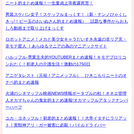
ニート的まとめ速報！一生童貞上等夜露死苦！
男装スケバン女子！スケッフルまっくす！（新・ナンノひゃくし
きっ!！ビー玉のおいぬさん的まとめ速報） 話題な事件からおも
しろ動画まで取り上げまっくす
ロボットアニメ！メカと美少女キャラだいすき永遠の非リア充・
非モテ星人 ！あらゆるマニアの為のマニアックサイト
ハルッフル-専業主夫的YOUTUBERまとめ速報！キモデブロリコ
ンおたく！初老人の介護生活！激動の1750日
アニゲタレスト（元祖！アニメッフル） ひきこもりニートのオ
ナベ的まとめ速報
火浦のシネマッフル映画NEWS情報ポータブルの杜！オネエ管理
人オカマちゃんの鬼女的まとめ速報!オカマッフルアタックナンバ
ーハーフ
ユカ・ヨネッフル！初老的まとめ速報！！大帝イタチにラリアッ
ト！害獣神アリ・ガー被害に必殺！パイルドライバー