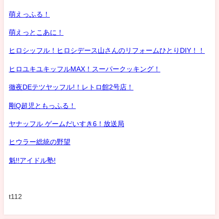
萌えっふる！
萌えっとこあに！
ヒロシッフル！ヒロシデース山さんのリフォームひとりDIY！！
ヒロユキユキッフルMAX！スーパークッキング！
徹夜DEテツヤッフル!！レトロ館2号店！
剛Q超児ともっふる！
ヤナッフル ゲームだいすき6！放送局
ヒウラー総統の野望
魁!!アイドル塾!
t112