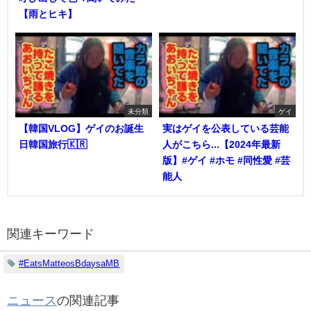
【雨とヒキ】
未分類
ゲイ
【韓国VLOG】ゲイのお誕生
実はゲイを公表している芸能
日韓国旅行🇰🇷
人がこちら...【2024年最新
版】#ゲイ #ホモ #同性愛 #芸
能人
関連キーワード
#EatsMatteosBdaysaMB
ニュース
の関連記事