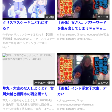
未分類
ニュース
クリスマスケーキはどれにす
【画像】女さん、パワーワード
る？
を生み出してしまうｗｗｗｗｗ
ｗｗｗ
今年のクリスマスケーキはどれ？ 【引用
c_img_param=; //img-c.net/output/site/42.js
元画像】 00:00:00.00 → ・クリスマスケー
c_img_param=; //img-c.net/...
キのご案内 ホテルグランヴィア岡山
http:/...
バラエティ動画
ニュース
華丸・大吉のなんしようと? 宮
【画像】インド系女子大生、デ
川大輔と福岡市の西公園エリア
カい
へ 4月14日
華丸・大吉のなんしようと? 2023年4月
c_img_param=; //img-
14日内容：宮川大輔と福岡市の西公園エ
c.net/output/category/anime.js
リアへ出演者：博多華丸・大吉 ほか......
c_img_param=; //img...