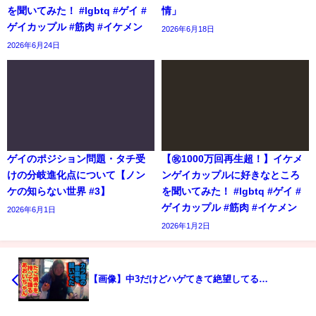
を聞いてみた！ #lgbtq #ゲイ #
情」
ゲイカップル #筋肉 #イケメン
2026年6月18日
2026年6月24日
ゲイのポジション問題・タチ受
【㊗️1000万回再生超！】イケメ
けの分岐進化点について【ノン
ンゲイカップルに好きなところ
ケの知らない世界 #3】
を聞いてみた！ #lgbtq #ゲイ #
ゲイカップル #筋肉 #イケメン
2026年6月1日
2026年1月2日
【画像】中3だけどハゲてきて絶望してる…