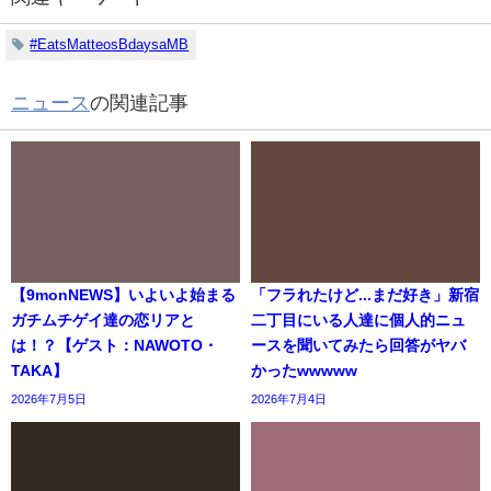
#EatsMatteosBdaysaMB
ニュース
の関連記事
【9monNEWS】いよいよ始まる
「フラれたけど...まだ好き」新宿
ガチムチゲイ達の恋リアと
二丁目にいる人達に個人的ニュ
は！？【ゲスト：NAWOTO・
ースを聞いてみたら回答がヤバ
TAKA】
かったwwwww
2026年7月5日
2026年7月4日