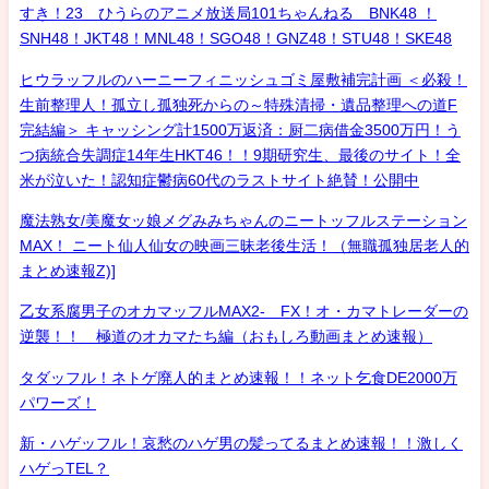
すき！23 ひうらのアニメ放送局101ちゃんねる BNK48 ！
SNH48！JKT48！MNL48！SGO48！GNZ48！STU48！SKE48
ヒウラッフルのハーニーフィニッシュゴミ屋敷補完計画 ＜必殺！
生前整理人！孤立し孤独死からの～特殊清掃・遺品整理への道F
完結編＞ キャッシング計1500万返済：厨二病借金3500万円！う
つ病統合失調症14年生HKT46！！9期研究生、最後のサイト！全
米が泣いた！認知症鬱病60代のラストサイト絶賛！公開中
魔法熟女/美魔女ッ娘メグみみちゃんのニートッフルステーション
MAX！ ニート仙人仙女の映画三昧老後生活！（無職孤独居老人的
まとめ速報Z)]
乙女系腐男子のオカマッフルMAX2- FX！オ・カマトレーダーの
逆襲！！ 極道のオカマたち編（おもしろ動画まとめ速報）
タダッフル！ネトゲ廃人的まとめ速報！！ネット乞食DE2000万
パワーズ！
新・ハゲッフル！哀愁のハゲ男の髪ってるまとめ速報！！激しく
ハゲっTEL？