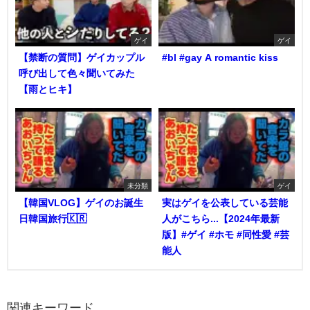
ゲイ
ゲイ
【禁断の質問】ゲイカップル
#bl #gay A romantic kiss
呼び出して色々聞いてみた
【雨とヒキ】
未分類
ゲイ
【韓国VLOG】ゲイのお誕生
実はゲイを公表している芸能
日韓国旅行🇰🇷
人がこちら...【2024年最新
版】#ゲイ #ホモ #同性愛 #芸
能人
関連キーワード