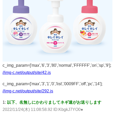
c_img_param=['max','6','3','80','normal','FFFFFF','on','sp','9'];
//img-c.net/output/site/42.js
c_img_param=['max','3','1','0','list','0009FF','off','pc','14'];
//img-c.net/output/site/292.js
1:
以下、名無しにかわりましてネギ速がお送りします
2022/11/24(木) 11:08:58.92 ID:KbgkJ7YO0●