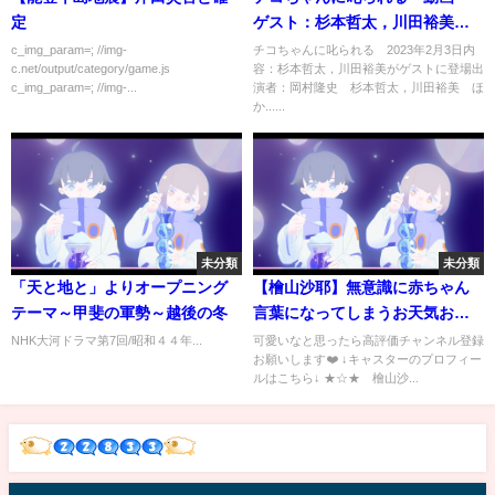
定
ゲスト：杉本哲太，川田裕美 2
月3日
c_img_param=; //img-
チコちゃんに叱られる 2023年2月3日内
c.net/output/category/game.js
容：杉本哲太，川田裕美がゲストに登場出
c_img_param=; //img-...
演者：岡村隆史 杉本哲太，川田裕美 ほ
か......
未分類
未分類
「天と地と」よりオープニング
【檜山沙耶】無意識に赤ちゃん
テーマ～甲斐の軍勢～越後の冬
言葉になってしまうお天気お姉
さん【ウェザーニュースLiVE】
NHK大河ドラマ第7回/昭和４４年...
​​可愛いなと思ったら高評価チャンネル登録
お願いします❤️ ↓キャスターのプロフィー
ルはこちら↓ ★☆★ 檜山沙...