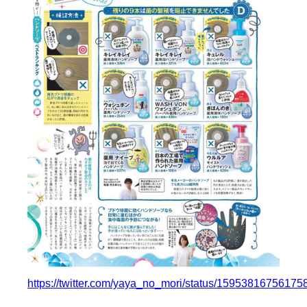
https://twitter.com/yaya_no_mori/status/1595381675617