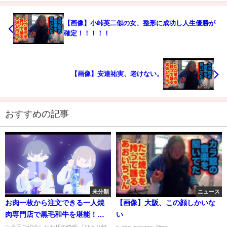
【画像】小峠英二似の女、整形に成功し人生優勝が
確定！！！！！
【画像】安達祐実、老けない。
おすすめの記事
未分類
ニュース
お肉一枚から注文できる一人焼
【画像】大阪、この顔しかいな
肉専門店で黒毛和牛を堪能！
い
【ひとり焼肉 美そ乃 /東京】