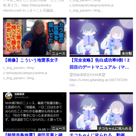
▷今回ご紹介したお店の情報 『ひとり焼
c_img_param=; //img-
肉 美そ乃』 https://hitoriyakiniku-
c.net/output/category/anime.js
misono.com/ わっきーこと石脇誠...
c_img_param=; //img...
ニュース
未分類
【画像】こういう地雷系女子
【完全攻略】告白成功率9割！2
回目のデートマニュアル（マッ
c_img_param=; //img-
c.net/output/category/anime.js
チングアプリ偏）
🏆登録者限定9大特典🏆
c_img_param=; //img...
https://s.lmes.jp/landing-qr/1657797249-
mG...
ニュース
チコちゃんに叱られる
【能登半島地震】岸田災害と確
チコちゃんに叱られる 動画