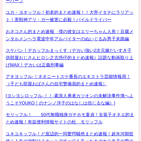
ーハーフ
ユカ・ヨネッフル！初老的まとめ速報！！大帝イタチにラリアッ
ト！害獣神アリ・ガー被害に必殺！パイルドライバー
おネコさん的まとめ速報 僕の彼女はエリーちゃん人形！豆腐メ
ンタルメンヘラ電波中年アルバイターのぬいぐるみ男子末路編
スケバン！デカッフルまっくす（デカい強い2次元嫁だいすき子
供部屋おじさんヒロシ之古惑仔的まとめ速報）話題な動画取り上
げMAX！デカいは正義刑事編
アキヨッフル-！ネオニートスケ番長のエキストラ芸能情報局！
（子ども部屋おばさんの自宅警備員的まとめ速報）
[ヨシヨシロッフル-！！-素浪人勇者カツオンの未解決事件簿へよ
うこそYOUKO！のナンノ洋子のはなしは信じるな編）]
モリッフル！ 50代無職独身ガチホモ童貞！女装子オネエ的ま
とめ速報！有益便利情報サイトの杜 モリッフル
ユキユキッフル！ど底辺的一同驚愕騒然まとめ速報！超氷河期世
代！人生の強制ロスカットですべてを失ったキグナス氷子の愛の