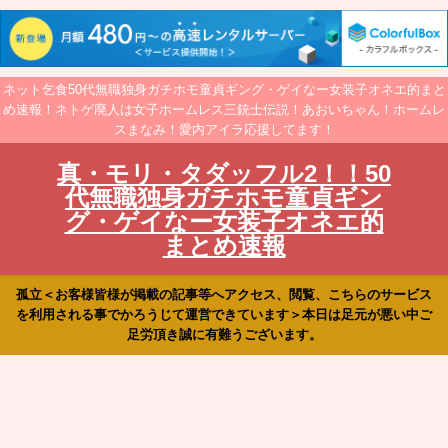
ネット乞食50代無職独身ガチホモ童貞ギング・ゲイなー女装子オネエ的まと
め速報！ネトゲ廃人は女子ホームレス三銃士伝説！あおいちゃん！ホームレ
スまなみ！愛内アイラ応援してます！
真・モリ・タダッフル2！！50
代無職独身ガチホモ童貞ギン
グ・ゲイなー女装子オネエ的
まとめ速報
孤立＜お客様皆様が掲載の記事等へアクセス、閲覧、こちらのサービス
を利用される事でかろうじて運営できています＞本日は足元が悪い中ご
足労頂き誠に有難うございます。