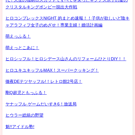
クリスタルキングボンビー脱出大作戦
ヒロコンプレックスNIGHT 的まとめ速報！！子供が欲しいど陰キ
ャアラフィフ女子のめざせ！専業主婦！婚活計画編
萌えっふる！
萌えっとこあに！
ヒロシッフル！ヒロシデース山さんのリフォームひとりDIY！！
ヒロユキユキッフルMAX！スーパークッキング！
徹夜DEテツヤッフル!！レトロ館2号店！
剛Q超児ともっふる！
ヤナッフル ゲームだいすき6！放送局
ヒウラー総統の野望
魁!!アイドル塾!