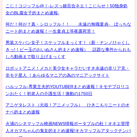
こじ！コジッフル@！-レズっ娘百合ネエ！こじらせ！50独身処
女のBL腐女子的まとめ速報-
何だ！何が？真・シロッフル！！ 永遠の無職童貞- ぼっちな
ニート的まとめ速報！一生童貞上等夜露死苦！
男装スケバン女子！スケッフルまっくす！（新・ナンノひゃくし
きっ!！ビー玉のおいぬさん的まとめ速報） 話題な事件からおも
しろ動画まで取り上げまっくす
ロボットアニメ！メカと美少女キャラだいすき永遠の非リア充・
非モテ星人 ！あらゆるマニアの為のマニアックサイト
ハルッフル-専業主夫的YOUTUBERまとめ速報！キモデブロリコ
ンおたく！初老人の介護生活！激動の1750日
アニゲタレスト（元祖！アニメッフル） ひきこもりニートのオ
ナベ的まとめ速報
火浦のシネマッフル映画NEWS情報ポータブルの杜！オネエ管理
人オカマちゃんの鬼女的まとめ速報!オカマッフルアタックナンバ