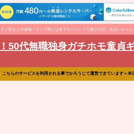
オネエ的まとめ速報！ネトゲ廃人は女子ホームレス三銃士伝説！あおいちゃん
！50代無職独身ガチホモ童貞
、こちらのサービスを利用される事でかろうじて運営できています＞本