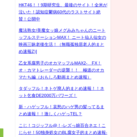
HKT46！！9期研究生、最後のサイト！全米が
泣いた！認知症鬱病60代のラストサイト絶
賛！公開中
魔法熟女/美魔女ッ娘メグみみちゃんのニート
ッフルステーションMAX！ ニート仙人仙女の
映画三昧老後生活！（無職孤独居老人的まと
め速報Z)]
乙女系腐男子のオカマッフルMAX2- FX！
オ・カマトレーダーの逆襲！！ 極道のオカ
マたち編（おもしろ動画まとめ速報）
タダッフル！ネトゲ廃人的まとめ速報！！ネ
ット乞食DE2000万パワーズ！
新・ハゲッフル！哀愁のハゲ男の髪ってるま
とめ速報！！激しくハゲっTEL？
こじ！コジッフル@！-レズっ娘百合ネエ！こ
じらせ！50独身処女のBL腐女子的まとめ速報-