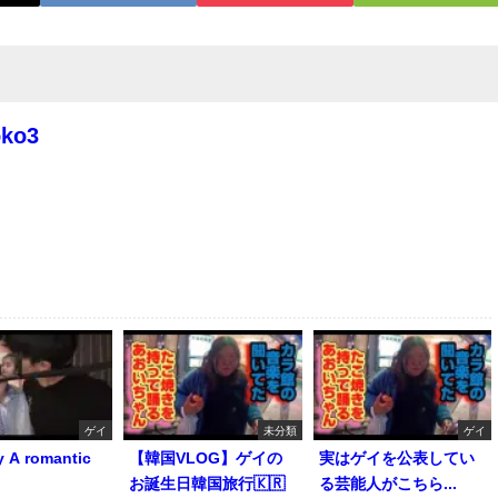
oko3
ゲイ
未分類
ゲイ
y A romantic
【韓国VLOG】ゲイの
実はゲイを公表してい
お誕生日韓国旅行🇰🇷
る芸能人がこちら...