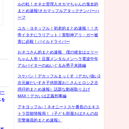
ルの杜！オネエ管理人オカマちゃんの鬼女的
まとめ速報!オカマッフルアタックナンバーハ
ーフ
ユカ・ヨネッフル！初老的まとめ速報！！大
帝イタチにラリアット！害獣神アリ・ガー被
害に必殺！パイルドライバー
おネコさん的まとめ速報 僕の彼女はエリー
ちゃん人形！豆腐メンタルメンヘラ電波中年
アルバイターのぬいぐるみ男子末路編
スケバン！デカッフルまっくす（デカい強い2
次元嫁だいすき子供部屋おじさんヒロシ之古
惑仔的まとめ速報）話題な動画取り上げ
宿二
MAX！デカいは正義刑事編
スを
アキヨッフル-！ネオニートスケ番長のエキス
トラ芸能情報局！（子ども部屋おばさんの自
宅警備員的まとめ速報）