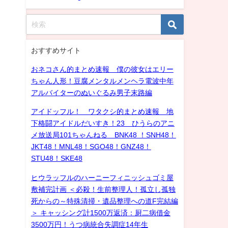
おすすめサイト
おネコさん的まとめ速報 僕の彼女はエリー
ちゃん人形！豆腐メンタルメンヘラ電波中年
アルバイターのぬいぐるみ男子末路編
アイドッフル！ ワタクシ的まとめ速報 地
下格闘アイドルだいすき！23 ひうらのアニ
メ放送局101ちゃんねる BNK48 ！SNH48！
JKT48！MNL48！SGO48！GNZ48！
STU48！SKE48
ヒウラッフルのハーニーフィニッシュゴミ屋
敷補完計画 ＜必殺！生前整理人！孤立し孤独
死からの～特殊清掃・遺品整理への道F完結編
＞ キャッシング計1500万返済：厨二病借金
3500万円！うつ病統合失調症14年生