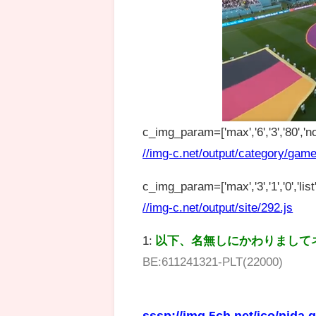
c_img_param=['max','6','3','80','no
//img-c.net/output/category/game
c_img_param=['max','3','1','0','list',
//img-c.net/output/site/292.js
1:
以下、名無しにかわりまして
BE:611241321-PLT(22000)