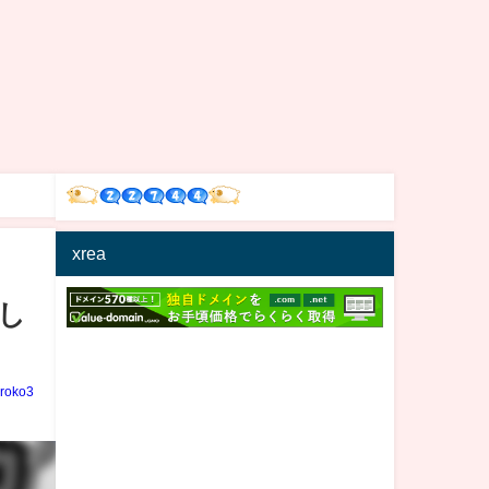
xrea
し
iroko3