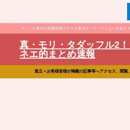
ネット乞食50代無職独身ガチホモ童貞ギング・ゲイなー女装子
真・モリ・タダッフル2！
ネエ的まとめ速報
孤立＜お客様皆様が掲載の記事等へアクセス、閲覧