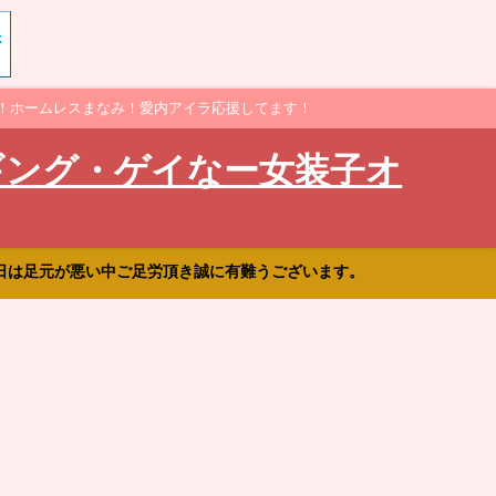
！ホームレスまなみ！愛内アイラ応援してます！
ギング・ゲイなー女装子オ
日は足元が悪い中ご足労頂き誠に有難うございます。