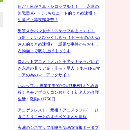
何だ！何が？真・シロッフル！！ 永遠の
無職童貞- ぼっちなニート的まとめ速報！一
生童貞上等夜露死苦！
男装スケバン女子！スケッフルまっくす！
（新・ナンノひゃくしきっ!！ビー玉のおいぬ
さん的まとめ速報） 話題な事件からおもし
ろ動画まで取り上げまっくす
ロボットアニメ！メカと美少女キャラだいす
き永遠の非リア充・非モテ星人 ！あらゆるマ
ニアの為のマニアックサイト
ハルッフル-専業主夫的YOUTUBERまとめ速
報！キモデブロリコンおたく！初老人の介護
生活！激動の1750日
アニゲタレスト（元祖！アニメッフル） ひ
きこもりニートのオナベ的まとめ速報
火浦のシネマッフル映画NEWS情報ポータブ