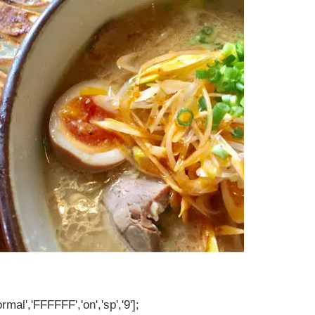
rmal','FFFFFF','on','sp','9'];