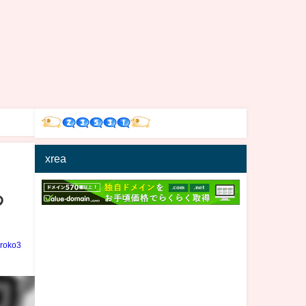
xrea
あ
iroko3