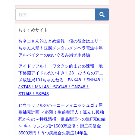
おすすめサイト
おネコさん的まとめ速報 僕の彼女はエリー
ちゃん人形！豆腐メンタルメンヘラ電波中年
アルバイターのぬいぐるみ男子末路編
アイドッフル！ ワタクシ的まとめ速報 地
下格闘アイドルだいすき！23 ひうらのアニ
メ放送局101ちゃんねる BNK48 ！SNH48！
JKT48！MNL48！SGO48！GNZ48！
STU48！SKE48
ヒウラッフルのハーニーフィニッシュゴミ屋
敷補完計画 ＜必殺！生前整理人！孤立し孤独
死からの～特殊清掃・遺品整理への道F完結編
＞ キャッシング計1500万返済：厨二病借金
3500万円！うつ病統合失調症14年生