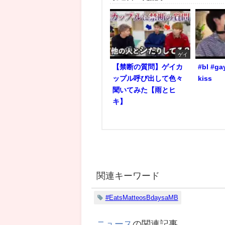
ゲイ
【禁断の質問】ゲイカ
#bl #ga
ップル呼び出して色々
kiss
聞いてみた【雨とヒ
キ】
関連キーワード
#EatsMatteosBdaysaMB
ニュース
の関連記事