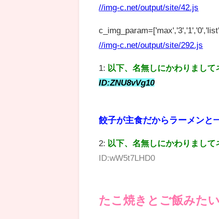
//img-c.net/output/site/42.js
c_img_param=['max','3','1','0','list',
//img-c.net/output/site/292.js
1:
以下、名無しにかわりまして
ID:ZNU8vVg10
餃子が主食だからラーメンと
2:
以下、名無しにかわりまして
ID:wW5t7LHD0
たこ焼きとご飯みた