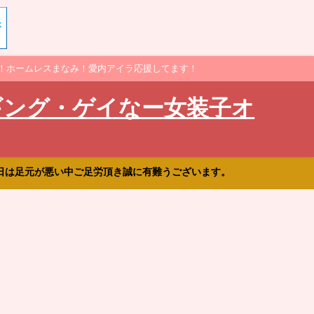
！ホームレスまなみ！愛内アイラ応援してます！
ギング・ゲイなー女装子オ
日は足元が悪い中ご足労頂き誠に有難うございます。