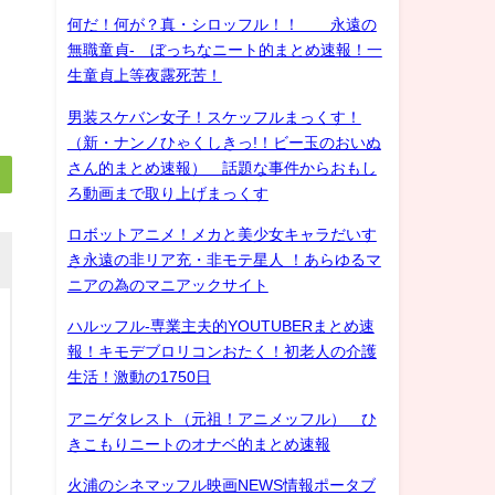
何だ！何が？真・シロッフル！！ 永遠の
無職童貞- ぼっちなニート的まとめ速報！一
生童貞上等夜露死苦！
男装スケバン女子！スケッフルまっくす！
（新・ナンノひゃくしきっ!！ビー玉のおいぬ
さん的まとめ速報） 話題な事件からおもし
ろ動画まで取り上げまっくす
ロボットアニメ！メカと美少女キャラだいす
き永遠の非リア充・非モテ星人 ！あらゆるマ
ニアの為のマニアックサイト
ハルッフル-専業主夫的YOUTUBERまとめ速
報！キモデブロリコンおたく！初老人の介護
生活！激動の1750日
アニゲタレスト（元祖！アニメッフル） ひ
きこもりニートのオナベ的まとめ速報
火浦のシネマッフル映画NEWS情報ポータブ