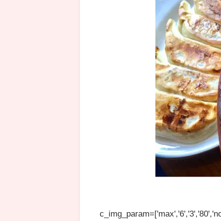
c_img_param=['max','6','3','80','no