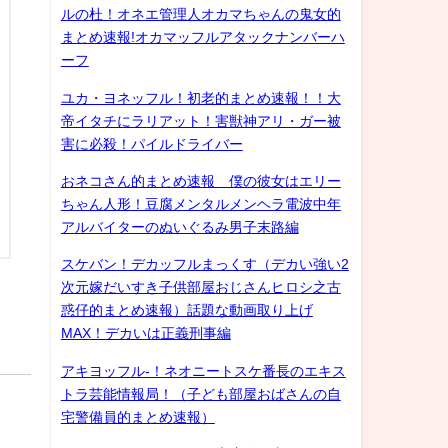
ルの杜！オネエ管理人オカマちゃんの鬼女的
まとめ速報!オカマッフルアタックナンバーハ
ーフ
ユカ・ヨネッフル！初老的まとめ速報！！大
帝イタチにラリアット！害獣神アリ・ガー被
害に必殺！パイルドライバー
おネコさん的まとめ速報 僕の彼女はエリー
ちゃん人形！豆腐メンタルメンヘラ電波中年
アルバイターのぬいぐるみ男子末路編
スケバン！デカッフルまっくす（デカい強い2
次元嫁だいすき子供部屋おじさんヒロシ之古
惑仔的まとめ速報）話題な動画取り上げ
MAX！デカいは正義刑事編
アキヨッフル-！ネオニートスケ番長のエキス
トラ芸能情報局！（子ども部屋おばさんの自
宅警備員的まとめ速報）