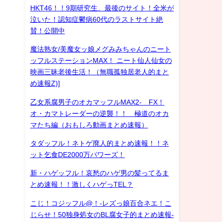
HKT46！！9期研究生、最後のサイト！全米が
泣いた！認知症鬱病60代のラストサイト絶
賛！公開中
魔法熟女/美魔女ッ娘メグみみちゃんのニート
ッフルステーションMAX！ ニート仙人仙女の
映画三昧老後生活！（無職孤独居老人的まと
め速報Z)]
乙女系腐男子のオカマッフルMAX2- FX！
オ・カマトレーダーの逆襲！！ 極道のオカ
マたち編（おもしろ動画まとめ速報）
タダッフル！ネトゲ廃人的まとめ速報！！ネ
ット乞食DE2000万パワーズ！
新・ハゲッフル！哀愁のハゲ男の髪ってるま
とめ速報！！激しくハゲっTEL？
こじ！コジッフル@！-レズっ娘百合ネエ！こ
じらせ！50独身処女のBL腐女子的まとめ速報-