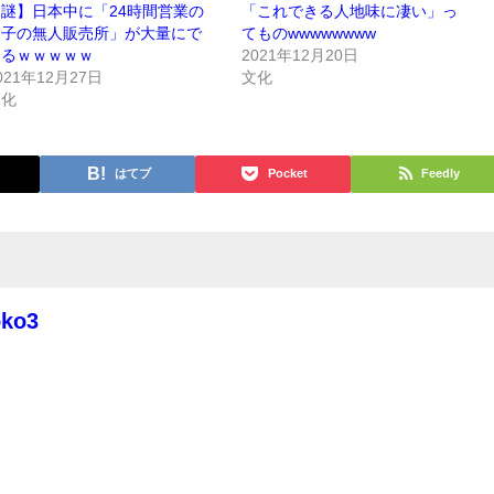
謎】日本中に「24時間営業の
「これできる人地味に凄い」っ
餃子の無人販売所」が大量にで
てものwwwwwwww
きるｗｗｗｗｗ
2021年12月20日
021年12月27日
文化
文化
はてブ
Pocket
Feedly
oko3