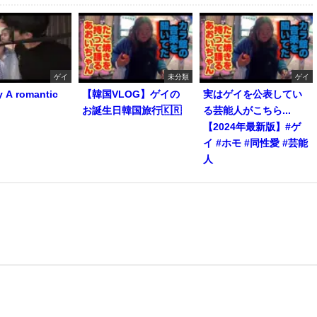
ゲイ
未分類
ゲイ
y A romantic
【韓国VLOG】ゲイの
実はゲイを公表してい
お誕生日韓国旅行🇰🇷
る芸能人がこちら...
【2024年最新版】#ゲ
イ #ホモ #同性愛 #芸能
人