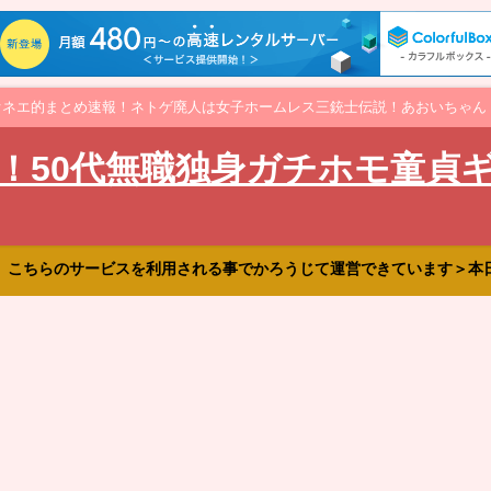
オネエ的まとめ速報！ネトゲ廃人は女子ホームレス三銃士伝説！あおいちゃん
！50代無職独身ガチホモ童貞
、こちらのサービスを利用される事でかろうじて運営できています＞本