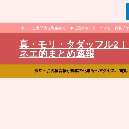
ネット乞食50代無職独身ガチホモ童貞ギング・ゲイなー女装子
真・モリ・タダッフル2！
ネエ的まとめ速報
孤立＜お客様皆様が掲載の記事等へアクセス、閲覧