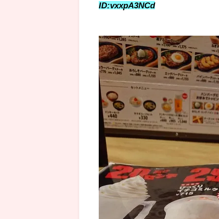
ID:vxxpA3NCd