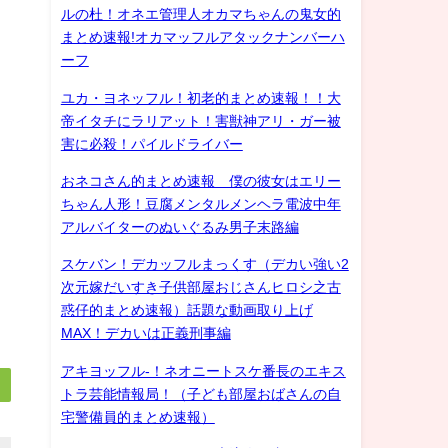
ルの杜！オネエ管理人オカマちゃんの鬼女的
まとめ速報!オカマッフルアタックナンバーハ
ーフ
ユカ・ヨネッフル！初老的まとめ速報！！大
帝イタチにラリアット！害獣神アリ・ガー被
害に必殺！パイルドライバー
おネコさん的まとめ速報 僕の彼女はエリー
ちゃん人形！豆腐メンタルメンヘラ電波中年
アルバイターのぬいぐるみ男子末路編
スケバン！デカッフルまっくす（デカい強い2
次元嫁だいすき子供部屋おじさんヒロシ之古
惑仔的まとめ速報）話題な動画取り上げ
MAX！デカいは正義刑事編
アキヨッフル-！ネオニートスケ番長のエキス
トラ芸能情報局！（子ども部屋おばさんの自
宅警備員的まとめ速報）