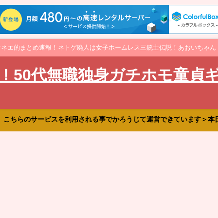
オネエ的まとめ速報！ネトゲ廃人は女子ホームレス三銃士伝説！あおいちゃん
！50代無職独身ガチホモ童貞
、こちらのサービスを利用される事でかろうじて運営できています＞本