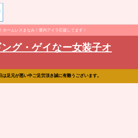
！ホームレスまなみ！愛内アイラ応援してます！
ギング・ゲイなー女装子オ
日は足元が悪い中ご足労頂き誠に有難うございます。