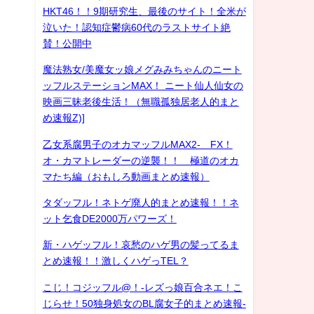
HKT46！！9期研究生、最後のサイト！全米が
泣いた！認知症鬱病60代のラストサイト絶
賛！公開中
魔法熟女/美魔女ッ娘メグみみちゃんのニート
ッフルステーションMAX！ ニート仙人仙女の
映画三昧老後生活！（無職孤独居老人的まと
め速報Z)]
乙女系腐男子のオカマッフルMAX2- FX！
オ・カマトレーダーの逆襲！！ 極道のオカ
マたち編（おもしろ動画まとめ速報）
タダッフル！ネトゲ廃人的まとめ速報！！ネ
ット乞食DE2000万パワーズ！
新・ハゲッフル！哀愁のハゲ男の髪ってるま
とめ速報！！激しくハゲっTEL？
こじ！コジッフル@！-レズっ娘百合ネエ！こ
じらせ！50独身処女のBL腐女子的まとめ速報-