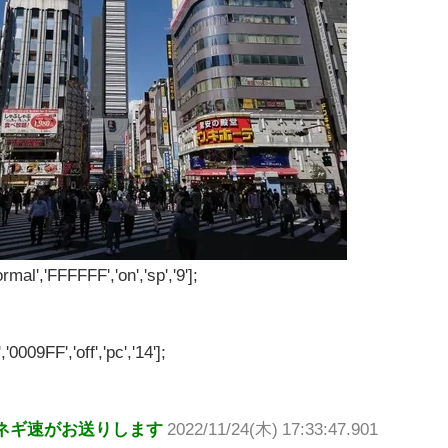
rmal','FFFFFF','on','sp','9'];
'0009FF','off','pc','14'];
ネギ速がお送りします
2022/11/24(木) 17:33:47.901