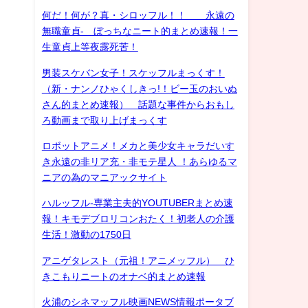
何だ！何が？真・シロッフル！！ 永遠の
無職童貞- ぼっちなニート的まとめ速報！一
生童貞上等夜露死苦！
男装スケバン女子！スケッフルまっくす！
（新・ナンノひゃくしきっ!！ビー玉のおいぬ
さん的まとめ速報） 話題な事件からおもし
ろ動画まで取り上げまっくす
ロボットアニメ！メカと美少女キャラだいす
き永遠の非リア充・非モテ星人 ！あらゆるマ
ニアの為のマニアックサイト
ハルッフル-専業主夫的YOUTUBERまとめ速
報！キモデブロリコンおたく！初老人の介護
生活！激動の1750日
アニゲタレスト（元祖！アニメッフル） ひ
きこもりニートのオナベ的まとめ速報
火浦のシネマッフル映画NEWS情報ポータブ