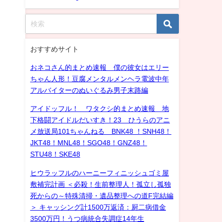
おすすめサイト
おネコさん的まとめ速報 僕の彼女はエリー
ちゃん人形！豆腐メンタルメンヘラ電波中年
アルバイターのぬいぐるみ男子末路編
アイドッフル！ ワタクシ的まとめ速報 地
下格闘アイドルだいすき！23 ひうらのアニ
メ放送局101ちゃんねる BNK48 ！SNH48！
JKT48！MNL48！SGO48！GNZ48！
STU48！SKE48
ヒウラッフルのハーニーフィニッシュゴミ屋
敷補完計画 ＜必殺！生前整理人！孤立し孤独
死からの～特殊清掃・遺品整理への道F完結編
＞ キャッシング計1500万返済：厨二病借金
3500万円！うつ病統合失調症14年生