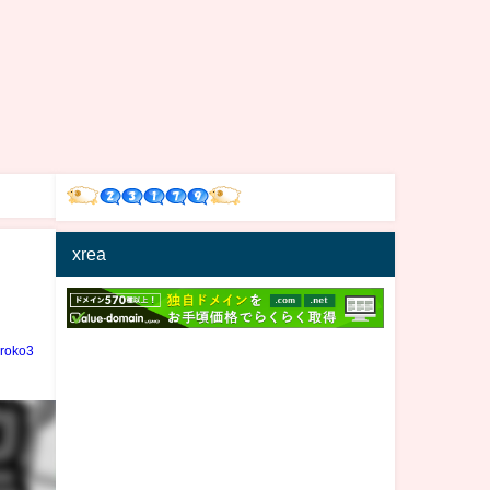
xrea
iroko3