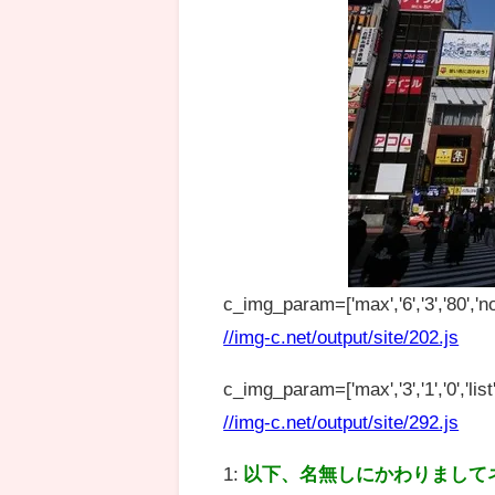
c_img_param=['max','6','3','80','no
//img-c.net/output/site/202.js
c_img_param=['max','3','1','0','list',
//img-c.net/output/site/292.js
1:
以下、名無しにかわりまして