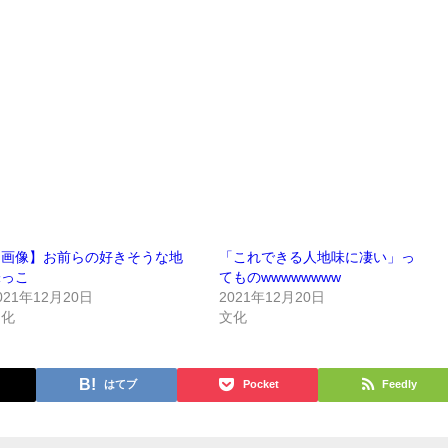
【画像】お前らの好きそうな地
「これできる人地味に凄い」っ
味っこ
てものwwwwwwww
021年12月20日
2021年12月20日
文化
文化
はてブ
Pocket
Feedly