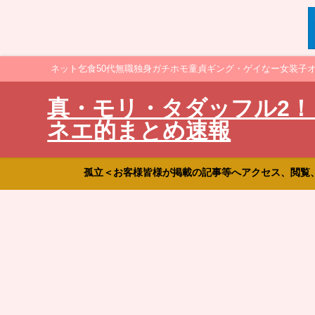
ネット乞食50代無職独身ガチホモ童貞ギング・ゲイなー女装子
真・モリ・タダッフル2！
ネエ的まとめ速報
孤立＜お客様皆様が掲載の記事等へアクセス、閲覧