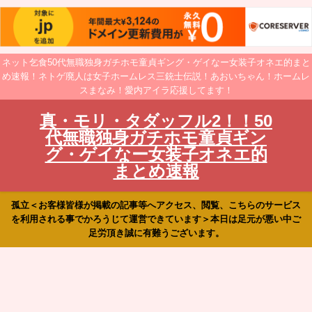
ネット乞食50代無職独身ガチホモ童貞ギング・ゲイなー女装子オネエ的まと
め速報！ネトゲ廃人は女子ホームレス三銃士伝説！あおいちゃん！ホームレ
スまなみ！愛内アイラ応援してます！
真・モリ・タダッフル2！！50
代無職独身ガチホモ童貞ギン
グ・ゲイなー女装子オネエ的
まとめ速報
孤立＜お客様皆様が掲載の記事等へアクセス、閲覧、こちらのサービス
を利用される事でかろうじて運営できています＞本日は足元が悪い中ご
足労頂き誠に有難うございます。