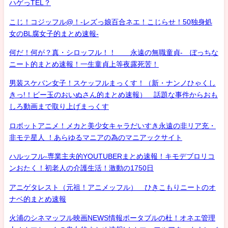
ハゲっTEL？
こじ！コジッフル@！-レズっ娘百合ネエ！こじらせ！50独身処
女のBL腐女子的まとめ速報-
何だ！何が？真・シロッフル！！ 永遠の無職童貞- ぼっちな
ニート的まとめ速報！一生童貞上等夜露死苦！
男装スケバン女子！スケッフルまっくす！（新・ナンノひゃくし
きっ!！ビー玉のおいぬさん的まとめ速報） 話題な事件からおも
しろ動画まで取り上げまっくす
ロボットアニメ！メカと美少女キャラだいすき永遠の非リア充・
非モテ星人 ！あらゆるマニアの為のマニアックサイト
ハルッフル-専業主夫的YOUTUBERまとめ速報！キモデブロリコ
ンおたく！初老人の介護生活！激動の1750日
アニゲタレスト（元祖！アニメッフル） ひきこもりニートのオ
ナベ的まとめ速報
火浦のシネマッフル映画NEWS情報ポータブルの杜！オネエ管理