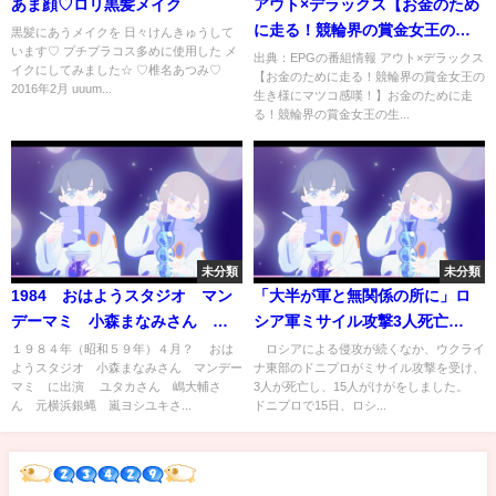
あま顔♡ロリ黒髪メイク
アウト×デラックス【お金のため
に走る！競輪界の賞金女王の生
黒髪にあうメイクを 日々けんきゅうして
います♡ プチプラコス多めに使用した メ
き様にマツコ感嘆！】[字]…の番
出典：EPGの番組情報 アウト×デラックス
イクにしてみました☆ ♡椎名あつみ♡
【お金のために走る！競輪界の賞金女王の
組内容解析まとめ
2016年2月 uuum...
生き様にマツコ感嘆！】お金のために走
る！競輪界の賞金女王の生...
未分類
未分類
1984 おはようスタジオ マン
「大半が軍と無関係の所に」ロ
デーマミ 小森まなみさん ユ
シア軍ミサイル攻撃3人死亡
タカさん 嶋大輔さん 元横浜
(2022年7月16日)
１９８４年（昭和５９年）４月？ おは
ロシアによる侵攻が続くなか、ウクライ
ようスタジオ 小森まなみさん マンデー
ナ東部のドニプロがミサイル攻撃を受け、
銀蝿 嵐ヨシユキさん JAPAN
マミ に出演 ユタカさん 嶋大輔さ
3人が死亡し、15人がけがをしました。
ん 元横浜銀蝿 嵐ヨシユキさ...
ドニプロで15日、ロシ...