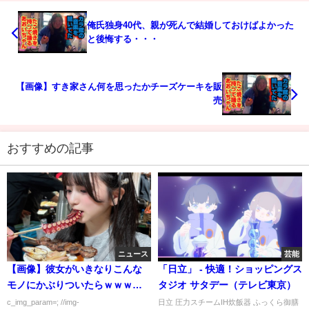
俺氏独身40代、親が死んで結婚しておけばよかった
と後悔する・・・
【画像】すき家さん何を思ったかチーズケーキを販
売
おすすめの記事
ニュース
芸能
【画像】彼女がいきなりこんな
「日立」 - 快適！ショッピングス
モノにかぶりついたらｗｗｗｗ
タジオ サタデー（テレビ東京）
ｗ
c_img_param=; //img-
日立 圧力スチームIH炊飯器 ふっくら御膳