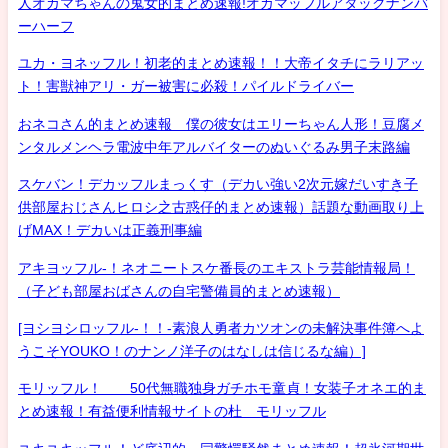
人オカマちゃんの鬼女的まとめ速報!オカマッフルアタックナンバ
ーハーフ
ユカ・ヨネッフル！初老的まとめ速報！！大帝イタチにラリアッ
ト！害獣神アリ・ガー被害に必殺！パイルドライバー
おネコさん的まとめ速報 僕の彼女はエリーちゃん人形！豆腐メ
ンタルメンヘラ電波中年アルバイターのぬいぐるみ男子末路編
スケバン！デカッフルまっくす（デカい強い2次元嫁だいすき子
供部屋おじさんヒロシ之古惑仔的まとめ速報）話題な動画取り上
げMAX！デカいは正義刑事編
アキヨッフル-！ネオニートスケ番長のエキストラ芸能情報局！
（子ども部屋おばさんの自宅警備員的まとめ速報）
[ヨシヨシロッフル-！！-素浪人勇者カツオンの未解決事件簿へよ
うこそYOUKO！のナンノ洋子のはなしは信じるな編）]
モリッフル！ 50代無職独身ガチホモ童貞！女装子オネエ的ま
とめ速報！有益便利情報サイトの杜 モリッフル