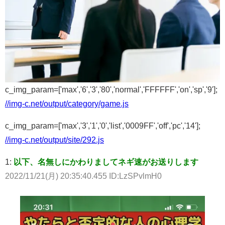
c_img_param=['max','6','3','80','normal','FFFFFF','on','sp','9'];
//img-c.net/output/category/game.js
c_img_param=['max','3','1','0','list','0009FF','off','pc','14'];
//img-c.net/output/site/292.js
1:
以下、名無しにかわりましてネギ速がお送りします
2022/11/21(月) 20:35:40.455 ID:LzSPvlmH0