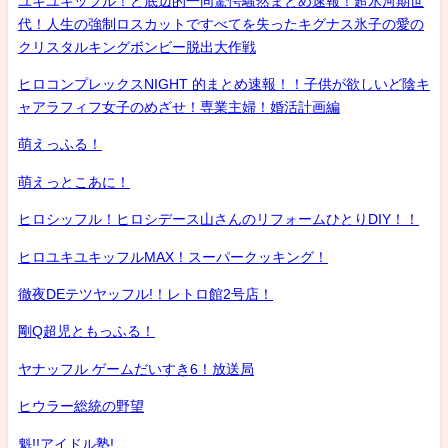
ユキユキッフル！ど底辺的一同驚愕騒然まとめ速報！超氷河期世
代！人生の強制ロスカットですべてを失ったキグナス氷子の愛の
クリスタルキングボンビー脱出大作戦
ヒロコンプレックスNIGHT 的まとめ速報！！子供が欲しいど陰キ
ャアラフィフ女子のめざせ！専業主婦！婚活計画編
萌えっふる！
萌えっとこあに！
ヒロシッフル！ヒロシデース山さんのリフォームひとりDIY！！
ヒロユキユキッフルMAX！スーパークッキング！
徹夜DEテツヤッフル!！レトロ館2号店！
剛Q超児ともっふる！
ヤナッフル ゲームだいすき6！放送局
ヒウラー総統の野望
魁!!アイドル塾!