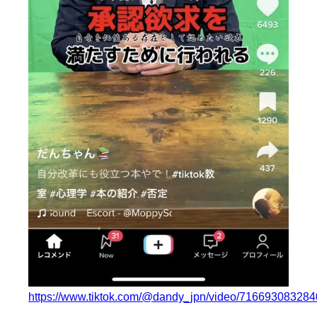
https://www.tiktok.com/@dandy_jpn/video/71669308328