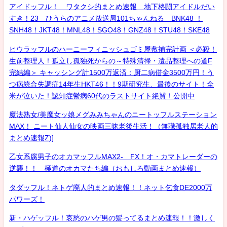
アイドッフル！ ワタクシ的まとめ速報 地下格闘アイドルだい
すき！23 ひうらのアニメ放送局101ちゃんねる BNK48 ！
SNH48！JKT48！MNL48！SGO48！GNZ48！STU48！SKE48
ヒウラッフルのハーニーフィニッシュゴミ屋敷補完計画 ＜必殺！
生前整理人！孤立し孤独死からの～特殊清掃・遺品整理への道F
完結編＞ キャッシング計1500万返済：厨二病借金3500万円！う
つ病統合失調症14年生HKT46！！9期研究生、最後のサイト！全
米が泣いた！認知症鬱病60代のラストサイト絶賛！公開中
魔法熟女/美魔女ッ娘メグみみちゃんのニートッフルステーション
MAX！ ニート仙人仙女の映画三昧老後生活！（無職孤独居老人的
まとめ速報Z)]
乙女系腐男子のオカマッフルMAX2- FX！オ・カマトレーダーの
逆襲！！ 極道のオカマたち編（おもしろ動画まとめ速報）
タダッフル！ネトゲ廃人的まとめ速報！！ネット乞食DE2000万
パワーズ！
新・ハゲッフル！哀愁のハゲ男の髪ってるまとめ速報！！激しく