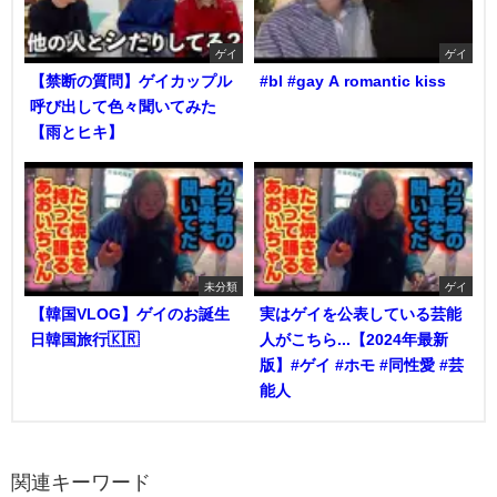
ゲイ
ゲイ
【禁断の質問】ゲイカップル
#bl #gay A romantic kiss
呼び出して色々聞いてみた
【雨とヒキ】
未分類
ゲイ
【韓国VLOG】ゲイのお誕生
実はゲイを公表している芸能
日韓国旅行🇰🇷
人がこちら...【2024年最新
版】#ゲイ #ホモ #同性愛 #芸
能人
関連キーワード