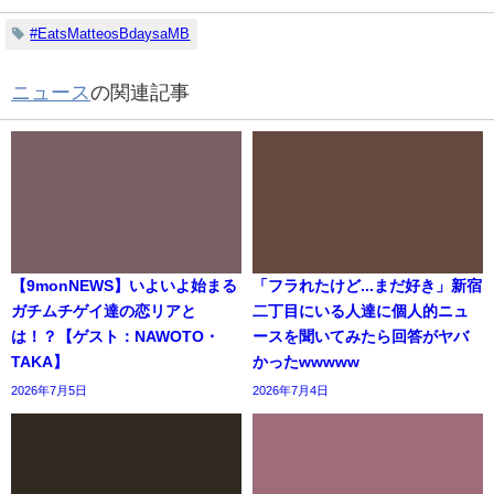
#EatsMatteosBdaysaMB
ニュース
の関連記事
【9monNEWS】いよいよ始まる
「フラれたけど...まだ好き」新宿
ガチムチゲイ達の恋リアと
二丁目にいる人達に個人的ニュ
は！？【ゲスト：NAWOTO・
ースを聞いてみたら回答がヤバ
TAKA】
かったwwwww
2026年7月5日
2026年7月4日