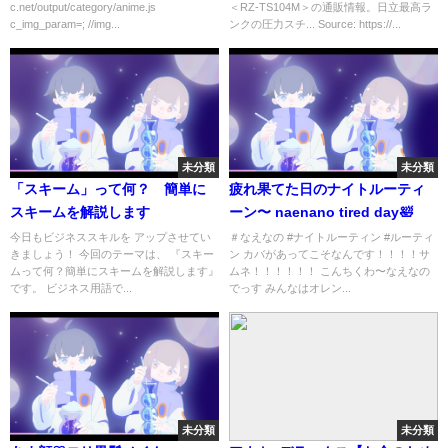
c.net/output/category/anime.js
＜RZ-TS104M＞の通販情報。日立最高ラ
c_img_param=; //img...
ンクの圧力スチ... Source: https://...
未分類
未分類
「スキーム」って何？ 簡単に
疲れ果てた日のナイトルーティ
スキームを解説します
ーン〜 naenano tired day🛀
今日もビジネススキルを アップさせてい
＃なえなの #ナイトルーティン #ルーティ
きましょう！ 今回のテーマは、 『スキー
ン カバがあってこそなんです！！！！サ
ムって何？簡単にスキームを解説します』
ムネ！！！！！！ こんちくわ〜なえなの
です。 ビジネス用語で...
でっす みんなはオレン...
未分類
未分類