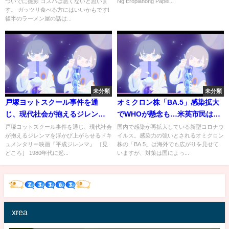
ついでに撮影 コスパは悪くないと思いま
Ng Eroplanong Papel...
しいラーメン屋も教えちゃう
す。 ガッツリ食べる方にはいいかもです!
よ）
後半のラーメン屋の話は...
未分類
未分類
戸塚ヨットスクール事件を通
オミクロン株「BA.5」感染拡大
じ、現代社会が抱えるジレンマ
でWHOが懸念も…米英市民はマ
を浮かび上がらせるドキュメン
スクせず「普通に暮らしたいし
戸塚ヨットスクール事件を通じ、現代社会
国内で感染が再拡大している新型コロナウ
が抱えるジレンマを浮かび上がらせるドキ
イルス。感染力の強いとされるオミクロン
タリー映画『平成ジレンマ』予
怖くない」｜TBS NEWS DIG
ュメンタリー映画『平成ジレンマ』 ［見
株の「BA.5」は海外でも広がりを見せて
告編
どころ］ 1980年代に起...
いますが、対策は国によっ...
xrea