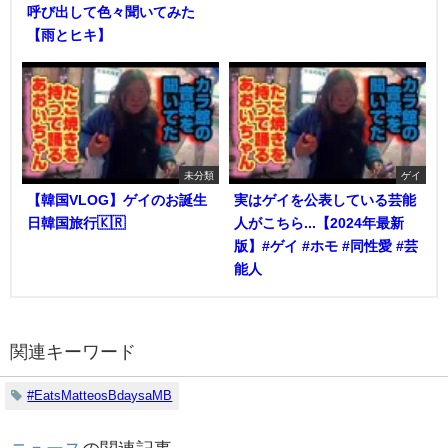
呼び出して色々聞いてみた
【雨とヒキ】
未分類
ゲイ
【韓国VLOG】ゲイのお誕生
実はゲイを公表している芸能
日韓国旅行🇰🇷
人がこちら...【2024年最新
版】#ゲイ #ホモ #同性愛 #芸
能人
関連キーワード
#EatsMatteosBdaysaMB