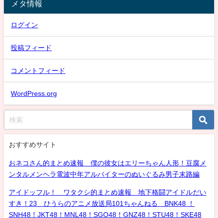
メタ情報
ログイン
投稿フィード
コメントフィード
WordPress.org
おすすめサイト
おネコさん的まとめ速報 僕の彼女はエリーちゃん人形！豆腐メ
ンタルメンヘラ電波中年アルバイターのぬいぐるみ男子末路編
アイドッフル！ ワタクシ的まとめ速報 地下格闘アイドルだい
すき！23 ひうらのアニメ放送局101ちゃんねる BNK48 ！
SNH48！JKT48！MNL48！SGO48！GNZ48！STU48！SKE48