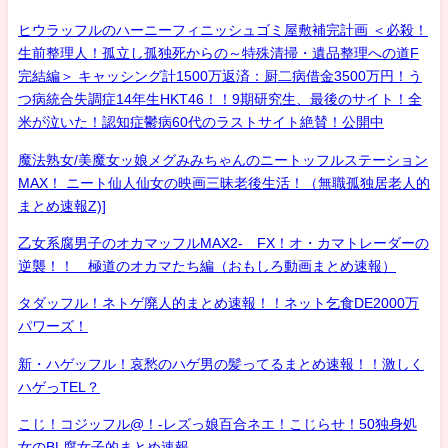
ヒウラッフルのハーニーフィニッシュゴミ屋敷補完計画 ＜必殺！
生前整理人！孤立し孤独死からの～特殊清掃・遺品整理への道F
完結編＞ キャッシング計1500万返済：厨二病借金3500万円！う
つ病統合失調症14年生HKT46！！9期研究生、最後のサイト！全
米が泣いた！認知症鬱病60代のラストサイト絶賛！公開中
魔法熟女/美魔女ッ娘メグみみちゃんのニートッフルステーション
MAX！ ニート仙人仙女の映画三昧老後生活！（無職孤独居老人的
まとめ速報Z)]
乙女系腐男子のオカマッフルMAX2- FX！オ・カマトレーダーの
逆襲！！ 極道のオカマたち編（おもしろ動画まとめ速報）
タダッフル！ネトゲ廃人的まとめ速報！！ネット乞食DE2000万
パワーズ！
新・ハゲッフル！哀愁のハゲ男の髪ってるまとめ速報！！激しく
ハゲっTEL？
こじ！コジッフル@！-レズっ娘百合ネエ！こじらせ！50独身処
女のBL腐女子的まとめ速報-