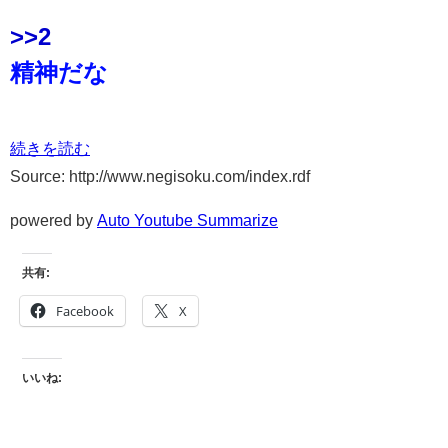
>>2
精神だな
続きを読む
Source: http://www.negisoku.com/index.rdf
powered by
Auto Youtube Summarize
共有:
Facebook
X
いいね: