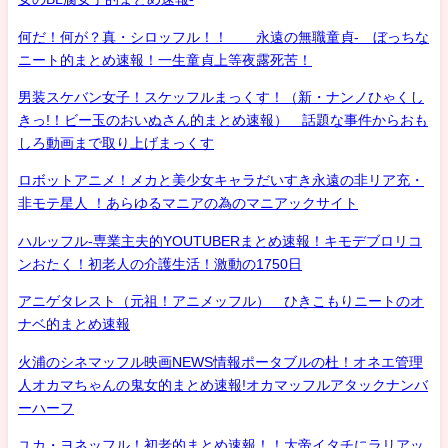
何だ！何が？真・シロッフル！！ 永遠の無職童貞- ぼっちな
ニート的まとめ速報！一生童貞上等夜露死苦！
男装スケバン女子！スケッフルまっくす！（新・ナンノひゃくし
きっ!！ビー玉のおいぬさん的まとめ速報） 話題な事件からおも
しろ動画まで取り上げまっくす
ロボットアニメ！メカと美少女キャラだいすき永遠の非リア充・
非モテ星人 ！あらゆるマニアの為のマニアックサイト
ハルッフル-専業主夫的YOUTUBERまとめ速報！キモデブロリコ
ンおたく！初老人の介護生活！激動の1750日
アニゲタレスト（元祖！アニメッフル） ひきこもりニートのオ
ナベ的まとめ速報
火浦のシネマッフル映画NEWS情報ポータブルの杜！オネエ管理
人オカマちゃんの鬼女的まとめ速報!オカマッフルアタックナンバ
ーハーフ
ユカ・ヨネッフル！初老的まとめ速報！！大帝イタチにラリアッ