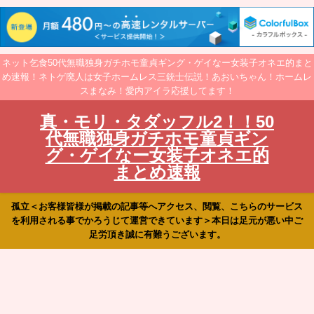
ネット乞食50代無職独身ガチホモ童貞ギング・ゲイなー女装子オネエ的まと
め速報！ネトゲ廃人は女子ホームレス三銃士伝説！あおいちゃん！ホームレ
スまなみ！愛内アイラ応援してます！
真・モリ・タダッフル2！！50
代無職独身ガチホモ童貞ギン
グ・ゲイなー女装子オネエ的
まとめ速報
孤立＜お客様皆様が掲載の記事等へアクセス、閲覧、こちらのサービス
を利用される事でかろうじて運営できています＞本日は足元が悪い中ご
足労頂き誠に有難うございます。