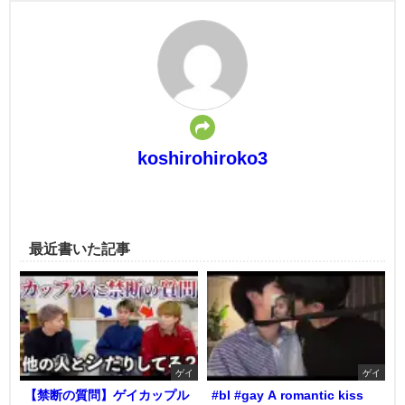
koshirohiroko3
最近書いた記事
ゲイ
ゲイ
【禁断の質問】ゲイカップル
#bl #gay A romantic kiss