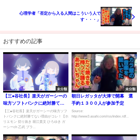
心理学者「否定から入る人間はこういう人で
す・・・」
おすすめの記事
未分類
未分類
【三●谷社長】楽天がガーシーの
朝日レガッタが大津で開幕 選
味方ソフトバンクに絶対勝てな
手約１３００人が参加予定
い理由がコレ！【ホリエモン 切
【三●谷社長】楽天がガーシーの味方ソフ
Source:
トバンクに絶対勝てない理由がコレ！【ホ
http://www3.asahi.com/rss/index.rdf...
り抜き 堀江貴文 ひろゆき ガーシ
リエモン 切り抜き 堀江貴文 ひろゆき ガ
ーch 乙武 ブラック企業 立花孝
ーシーch 乙武 ブラ...
志】