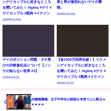
ンゲイカップルに好きなところ
系と男が途切れないゲイの事
を聞いてみた！ #lgbtq #ゲイ #
情」
ゲイカップル #筋肉 #イケメン
2026年6月18日
2026年6月24日
ゲイのポジション問題・タチ受
【㊗️1000万回再生超！】イケメ
けの分岐進化点について【ノン
ンゲイカップルに好きなところ
ケの知らない世界 #3】
を聞いてみた！ #lgbtq #ゲイ #
ゲイカップル #筋肉 #イケメン
2026年6月1日
2026年1月2日
28歳無職俺、女子中学生の顔面を本気でぶん殴るｗ
ｗｗｗｗ