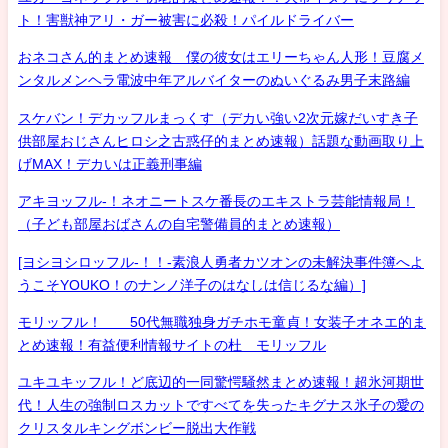
ト！害獣神アリ・ガー被害に必殺！パイルドライバー
おネコさん的まとめ速報 僕の彼女はエリーちゃん人形！豆腐メ
ンタルメンヘラ電波中年アルバイターのぬいぐるみ男子末路編
スケバン！デカッフルまっくす（デカい強い2次元嫁だいすき子
供部屋おじさんヒロシ之古惑仔的まとめ速報）話題な動画取り上
げMAX！デカいは正義刑事編
アキヨッフル-！ネオニートスケ番長のエキストラ芸能情報局！
（子ども部屋おばさんの自宅警備員的まとめ速報）
[ヨシヨシロッフル-！！-素浪人勇者カツオンの未解決事件簿へよ
うこそYOUKO！のナンノ洋子のはなしは信じるな編）]
モリッフル！ 50代無職独身ガチホモ童貞！女装子オネエ的ま
とめ速報！有益便利情報サイトの杜 モリッフル
ユキユキッフル！ど底辺的一同驚愕騒然まとめ速報！超氷河期世
代！人生の強制ロスカットですべてを失ったキグナス氷子の愛の
クリスタルキングボンビー脱出大作戦