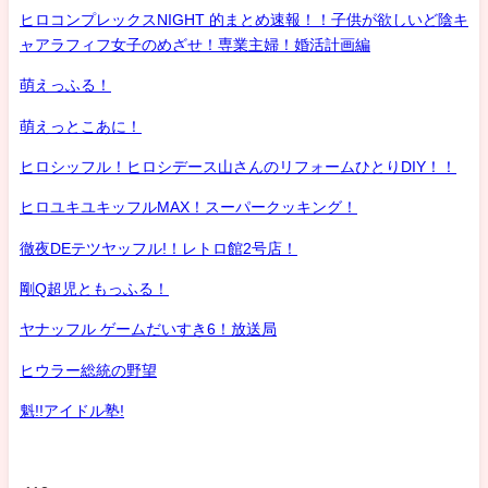
ヒロコンプレックスNIGHT 的まとめ速報！！子供が欲しいど陰キ
ャアラフィフ女子のめざせ！専業主婦！婚活計画編
萌えっふる！
萌えっとこあに！
ヒロシッフル！ヒロシデース山さんのリフォームひとりDIY！！
ヒロユキユキッフルMAX！スーパークッキング！
徹夜DEテツヤッフル!！レトロ館2号店！
剛Q超児ともっふる！
ヤナッフル ゲームだいすき6！放送局
ヒウラー総統の野望
魁!!アイドル塾!