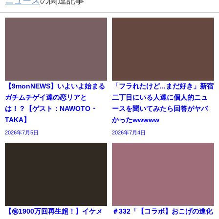
ニュース
の関連記事
【9monNEWS】いよいよ始まる
「フラれたけど...まだ好き」新宿
ガチムチゲイ達の恋リアと
二丁目にいる人達に個人的ニュ
は！？【ゲスト：NAWOTO・
ースを聞いてみたら回答がヤバ
TAKA】
かったwwwww
2026年7月5日
2026年7月4日
【㊗️1900万回再生超！】イケメ
＃332「【コラボ】おこげの進化