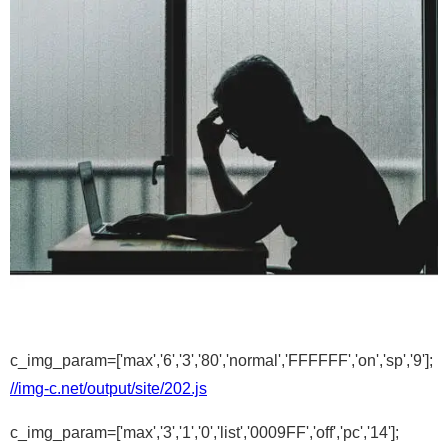
c_img_param=['max','6','3','80','normal','FFFFFF','on','sp','9'];
//img-c.net/output/site/202.js
c_img_param=['max','3','1','0','list','0009FF','off','pc','14'];