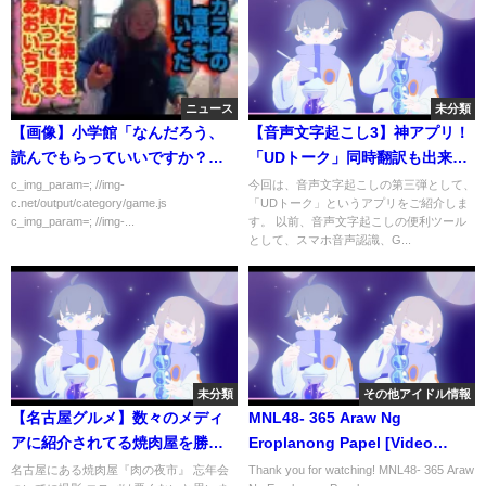
ニュース
未分類
【画像】小学館「なんだろう、
【音声文字起こし3】神アプリ！
読んでもらっていいですか？
「UDトーク」同時翻訳も出来
笑」
る！Zoomとの連携で字幕機能
c_img_param=; //img-
今回は、音声文字起こしの第三弾として、
c.net/output/category/game.js
「UDトーク」というアプリをご紹介しま
も！！
c_img_param=; //img-...
す。 以前、音声文字起こしの便利ツール
として、スマホ音声認識、G...
未分類
その他アイドル情報
【名古屋グルメ】数々のメディ
MNL48- 365 Araw Ng
アに紹介されてる焼肉屋を勝手
Eroplanong Papel [Video
に紹介してみた（愛知県のおい
Lyrics]
名古屋にある焼肉屋『肉の夜市』 忘年会
Thank you for watching! MNL48- 365 Araw