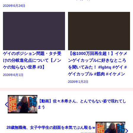
2026年6月24日
ゲイのポジション問題・タチ受
【㊗️1000万回再生超！】イケメ
けの分岐進化点について【ノン
ンゲイカップルに好きなところ
ケの知らない世界 #3】
を聞いてみた！ #lgbtq #ゲイ #
ゲイカップル #筋肉 #イケメン
2026年6月1日
2026年1月2日
【動画】佐々木希さん、とんでもない姿で現れてし
まう
28歳無職俺、女子中学生の顔面を本気でぶん殴るｗ