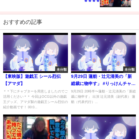
ｗｗｗｗ
おすすめの記事
未分類
未分類
【東映版】遊戯王 シール烈伝
9月29日 蓮舫・辻元清美の「新
【アマダ】
総裁に物申す」 #りっけんチャン
ネル
＊＊下にチャプターを用意しましたのでご
9月29日 20時半〜蓮舫・辻元清美の「新総
活用ください＊＊ 今回はOCG以外の遊戯
裁に物申す」 出演 辻元清美（副代表） 蓮
王グッズ、アマダ製の遊戯王シール烈伝の
舫（代表代行）...
紹介動画です！ 00:0...