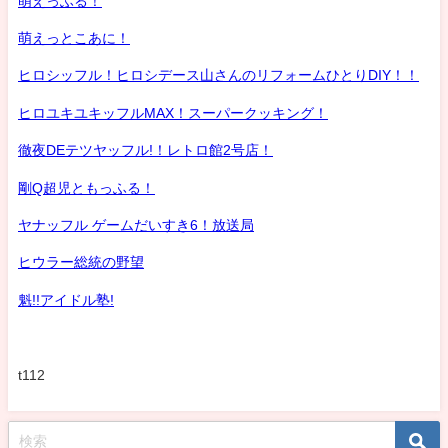
萌えっふる！
萌えっとこあに！
ヒロシッフル！ヒロシデース山さんのリフォームひとりDIY！！
ヒロユキユキッフルMAX！スーパークッキング！
徹夜DEテツヤッフル!！レトロ館2号店！
剛Q超児ともっふる！
ヤナッフル ゲームだいすき6！放送局
ヒウラー総統の野望
魁!!アイドル塾!
t112