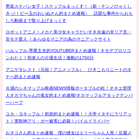
男装スケバン女子！スケッフルまっくす！（新・ナンノひゃくし
きっ!！ビー玉のおいぬさん的まとめ速報） 話題な事件からおも
しろ動画まで取り上げまっくす
ロボットアニメ！メカと美少女キャラだいすき永遠の非リア充・
非モテ星人 ！あらゆるマニアの為のマニアックサイト
ハルッフル-専業主夫的YOUTUBERまとめ速報！キモデブロリコ
ンおたく！初老人の介護生活！激動の1750日
アニゲタレスト（元祖！アニメッフル） ひきこもりニートのオ
ナベ的まとめ速報
火浦のシネマッフル映画NEWS情報ポータブルの杜！オネエ管理
人オカマちゃんの鬼女的まとめ速報!オカマッフルアタックナンバ
ーハーフ
ユカ・ヨネッフル！初老的まとめ速報！！大帝イタチにラリアッ
ト！害獣神アリ・ガー被害に必殺！パイルドライバー
おネコさん的まとめ速報 僕の彼女はエリーちゃん人形！豆腐メ