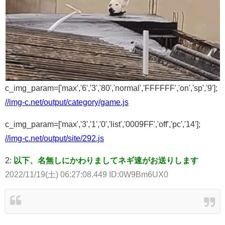
c_img_param=['max','6','3','80','normal','FFFFFF','on','sp','9'];
//img-c.net/output/category/game.js
c_img_param=['max','3','1','0','list','0009FF','off','pc','14'];
//img-c.net/output/site/292.js
2:
以下、名無しにかわりましてネギ速がお送りします
2022/11/19(土) 06:27:08.449 ID:0W9Bm6UX0