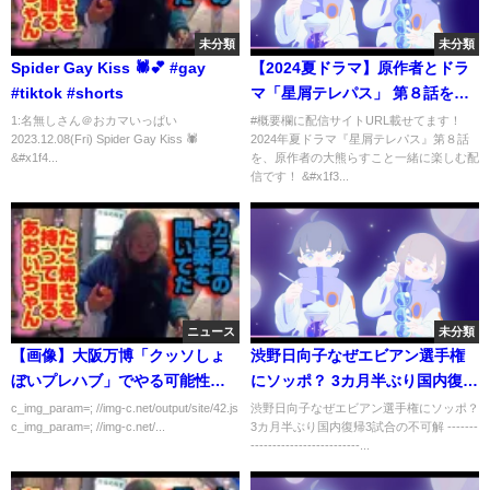
未分類
未分類
Spider Gay Kiss 🕷️💕 #gay
【2024夏ドラマ】原作者とドラ
#tiktok #shorts
マ「星屑テレパス」 第８話を同
時視聴しよう！【テレビ東
1:名無しさん＠おカマいっぱい
#概要欄に配信サイトURL載せてます！
2023.12.08(Fri) Spider Gay Kiss 🕷️
2024年夏ドラマ『星屑テレパス』第８話
京/AKB48/大熊らすこ】
&#x1f4...
を、原作者の大熊らすこと一緒に楽しむ配
信です！ &#x1f3...
ニュース
未分類
【画像】大阪万博「クッソしょ
渋野日向子なぜエビアン選手権
ぼいプレハブ」でやる可能性が
にソッポ？ 3カ月半ぶり国内復帰
出てしまうｗｗｗｗｗ
3試合の不可解
c_img_param=; //img-c.net/output/site/42.js
渋野日向子なぜエビアン選手権にソッポ？
c_img_param=; //img-c.net/...
3カ月半ぶり国内復帰3試合の不可解 -------
-------------------------...