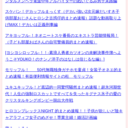
ンタルメンヘラ電波中年アルバイターのぬいぐるみ男子末路編
スケバン！デカッフルまっくす（デカい強い2次元嫁だいすき子
供部屋おじさんヒロシ之古惑仔的まとめ速報）話題な動画取り上
げMAX！デカいは正義刑事編
アキヨッフル-！ネオニートスケ番長のエキストラ芸能情報局！
（子ども部屋おばさんの自宅警備員的まとめ速報）
[ヨシヨシロッフル-！！-素浪人勇者カツオンの未解決事件簿へよ
うこそYOUKO！のナンノ洋子のはなしは信じるな編）]
モリッフル！ 50代無職独身ガチホモ童貞！女装子オネエ的ま
とめ速報！有益便利情報サイトの杜 モリッフル
ユキユキッフル！ど底辺的一同驚愕騒然まとめ速報！超氷河期世
代！人生の強制ロスカットですべてを失ったキグナス氷子の愛の
クリスタルキングボンビー脱出大作戦
ヒロコンプレックスNIGHT 的まとめ速報！！子供が欲しいど陰キ
ャアラフィフ女子のめざせ！専業主婦！婚活計画編