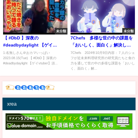
未分類
未分類
【 #DbD 】深夜の
7Chefs 多様な世の中の課題を
#deadbydaylight 【ゲイ
「おいしく、面白く」解決して
vtuber】須戸コウ
いく料理エンターテインメン
1:名無しさん＠おカマいっぱい
7Chefs 2024年10月9日内容：７人のシェ
2023.08.15(Tue) 【 #DbD 】深夜の
フが近未来料理研究所の研究員たちと食の
ト 10月9日
#deadbydaylight 【ゲイvtuber】須...
力を通して世の中の多様な課題を「おいし
く、面白く」解...
xrea