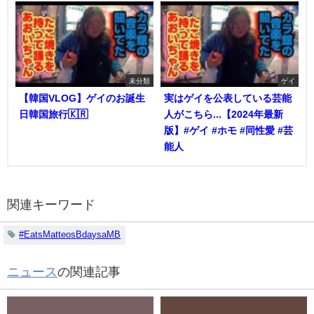
未分類
ゲイ
【韓国VLOG】ゲイのお誕生
実はゲイを公表している芸能
日韓国旅行🇰🇷
人がこちら...【2024年最新
版】#ゲイ #ホモ #同性愛 #芸
能人
関連キーワード
#EatsMatteosBdaysaMB
ニュース
の関連記事