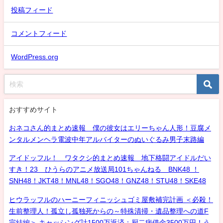
投稿フィード
コメントフィード
WordPress.org
おすすめサイト
おネコさん的まとめ速報 僕の彼女はエリーちゃん人形！豆腐メ
ンタルメンヘラ電波中年アルバイターのぬいぐるみ男子末路編
アイドッフル！ ワタクシ的まとめ速報 地下格闘アイドルだい
すき！23 ひうらのアニメ放送局101ちゃんねる BNK48 ！
SNH48！JKT48！MNL48！SGO48！GNZ48！STU48！SKE48
ヒウラッフルのハーニーフィニッシュゴミ屋敷補完計画 ＜必殺！
生前整理人！孤立し孤独死からの～特殊清掃・遺品整理への道F
完結編＞ キャッシング計1500万返済：厨二病借金3500万円！う