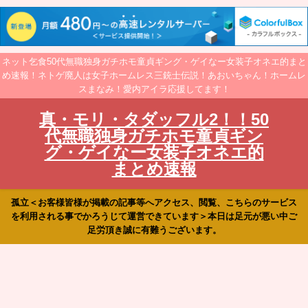
ネット乞食50代無職独身ガチホモ童貞ギング・ゲイなー女装子オネエ的まと
め速報！ネトゲ廃人は女子ホームレス三銃士伝説！あおいちゃん！ホームレ
スまなみ！愛内アイラ応援してます！
真・モリ・タダッフル2！！50
代無職独身ガチホモ童貞ギン
グ・ゲイなー女装子オネエ的
まとめ速報
孤立＜お客様皆様が掲載の記事等へアクセス、閲覧、こちらのサービス
を利用される事でかろうじて運営できています＞本日は足元が悪い中ご
足労頂き誠に有難うございます。