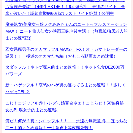
つ病統合失調症14年生HKT46！！9期研究生、最後のサイト！全
米が泣いた！認知症鬱病60代のラストサイト絶賛！公開中
魔法熟女/美魔女ッ娘メグみみちゃんのニートッフルステーション
MAX！ ニート仙人仙女の映画三昧老後生活！（無職孤独居老人的
まとめ速報Z)]
乙女系腐男子のオカマッフルMAX2- FX！オ・カマトレーダーの
逆襲！！ 極道のオカマたち編（おもしろ動画まとめ速報）
タダッフル！ネトゲ廃人的まとめ速報！！ネット乞食DE2000万
パワーズ！
新・ハゲッフル！哀愁のハゲ男の髪ってるまとめ速報！！激しく
ハゲっTEL？
こじ！コジッフル@！-レズっ娘百合ネエ！こじらせ！50独身処
女のBL腐女子的まとめ速報-
何だ！何が？真・シロッフル！！ 永遠の無職童貞- ぼっちな
ニート的まとめ速報！一生童貞上等夜露死苦！