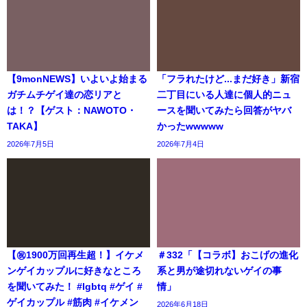
【9monNEWS】いよいよ始まる
「フラれたけど...まだ好き」新宿
ガチムチゲイ達の恋リアと
二丁目にいる人達に個人的ニュ
は！？【ゲスト：NAWOTO・
ースを聞いてみたら回答がヤバ
TAKA】
かったwwwww
2026年7月5日
2026年7月4日
【㊗️1900万回再生超！】イケメ
＃332「【コラボ】おこげの進化
ンゲイカップルに好きなところ
系と男が途切れないゲイの事
を聞いてみた！ #lgbtq #ゲイ #
情」
ゲイカップル #筋肉 #イケメン
2026年6月18日