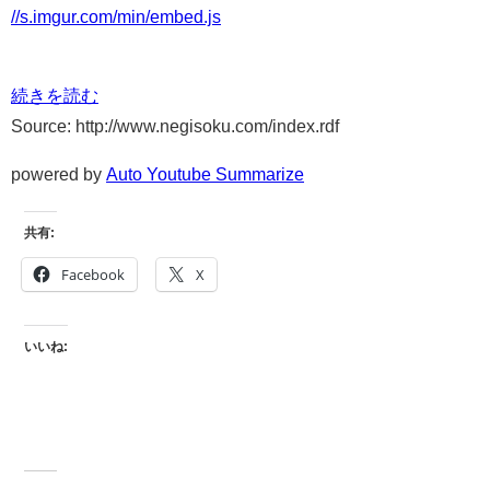
//s.imgur.com/min/embed.js
続きを読む
Source: http://www.negisoku.com/index.rdf
powered by
Auto Youtube Summarize
共有:
Facebook
X
いいね: