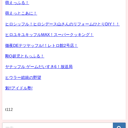
萌えっふる！
萌えっとこあに！
ヒロシッフル！ヒロシデース山さんのリフォームひとりDIY！！
ヒロユキユキッフルMAX！スーパークッキング！
徹夜DEテツヤッフル!！レトロ館2号店！
剛Q超児ともっふる！
ヤナッフル ゲームだいすき6！放送局
ヒウラー総統の野望
魁!!アイドル塾!
t112