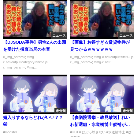
ニュース
ニュース
【DJSODA事件】男性2人の出頭
【画像】お得すぎる賃貸物件が
を受けた捜査当局の本音
見つかるｗｗｗｗｗｗ
c_img_param=; //img-
c_img_param=; //img-c.net/output/site/42.js
c.net/output/category/anime.js
c_img_param=; //img-c.net/...
c_img_param=; //img...
未分類
未分類
婿入りするならどれがいい？？
【参議院選挙・政見放送】れい
🤭
わ新選組・水道橋博士候補がト
レンド入り！『ＮＨＫはぶっ壊
#monster...
#ＮＨＫはぶっ壊さない #水道橋博士 #政