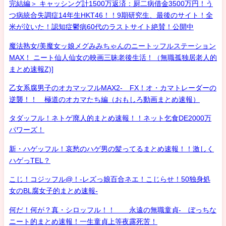
完結編＞ キャッシング計1500万返済：厨二病借金3500万円！う
つ病統合失調症14年生HKT46！！9期研究生、最後のサイト！全
米が泣いた！認知症鬱病60代のラストサイト絶賛！公開中
魔法熟女/美魔女ッ娘メグみみちゃんのニートッフルステーション
MAX！ ニート仙人仙女の映画三昧老後生活！（無職孤独居老人的
まとめ速報Z)]
乙女系腐男子のオカマッフルMAX2- FX！オ・カマトレーダーの
逆襲！！ 極道のオカマたち編（おもしろ動画まとめ速報）
タダッフル！ネトゲ廃人的まとめ速報！！ネット乞食DE2000万
パワーズ！
新・ハゲッフル！哀愁のハゲ男の髪ってるまとめ速報！！激しく
ハゲっTEL？
こじ！コジッフル@！-レズっ娘百合ネエ！こじらせ！50独身処
女のBL腐女子的まとめ速報-
何だ！何が？真・シロッフル！！ 永遠の無職童貞- ぼっちな
ニート的まとめ速報！一生童貞上等夜露死苦！