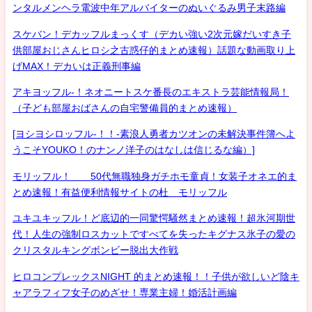
ンタルメンヘラ電波中年アルバイターのぬいぐるみ男子末路編
スケバン！デカッフルまっくす（デカい強い2次元嫁だいすき子
供部屋おじさんヒロシ之古惑仔的まとめ速報）話題な動画取り上
げMAX！デカいは正義刑事編
アキヨッフル-！ネオニートスケ番長のエキストラ芸能情報局！
（子ども部屋おばさんの自宅警備員的まとめ速報）
[ヨシヨシロッフル-！！-素浪人勇者カツオンの未解決事件簿へよ
うこそYOUKO！のナンノ洋子のはなしは信じるな編）]
モリッフル！ 50代無職独身ガチホモ童貞！女装子オネエ的ま
とめ速報！有益便利情報サイトの杜 モリッフル
ユキユキッフル！ど底辺的一同驚愕騒然まとめ速報！超氷河期世
代！人生の強制ロスカットですべてを失ったキグナス氷子の愛の
クリスタルキングボンビー脱出大作戦
ヒロコンプレックスNIGHT 的まとめ速報！！子供が欲しいど陰キ
ャアラフィフ女子のめざせ！専業主婦！婚活計画編