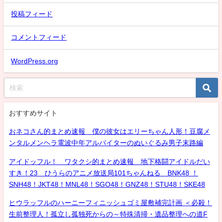
投稿フィード
コメントフィード
WordPress.org
おすすめサイト
おネコさん的まとめ速報 僕の彼女はエリーちゃん人形！豆腐メ
ンタルメンヘラ電波中年アルバイターのぬいぐるみ男子末路編
アイドッフル！ ワタクシ的まとめ速報 地下格闘アイドルだい
すき！23 ひうらのアニメ放送局101ちゃんねる BNK48 ！
SNH48！JKT48！MNL48！SGO48！GNZ48！STU48！SKE48
ヒウラッフルのハーニーフィニッシュゴミ屋敷補完計画 ＜必殺！
生前整理人！孤立し孤独死からの～特殊清掃・遺品整理への道F