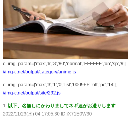
c_img_param=['max','6','3','80','normal','FFFFFF','on','sp','9'];
//img-c.net/output/category/anime.js
c_img_param=['max','3','1','0','list','0009FF','off','pc','14'];
//img-c.net/output/site/292.js
1:
以下、名無しにかわりましてネギ速がお送りします
2022/11/23(水) 04:17:05.30 ID:iX71E0W30