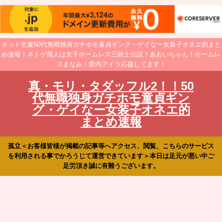
ネット乞食50代無職独身ガチホモ童貞ギング・ゲイなー女装子オネエ的まと
め速報！ネトゲ廃人は女子ホームレス三銃士伝説！あおいちゃん！ホームレ
スまなみ！愛内アイラ応援してます！
真・モリ・タダッフル2！！50
代無職独身ガチホモ童貞ギン
グ・ゲイなー女装子オネエ的
まとめ速報
孤立＜お客様皆様が掲載の記事等へアクセス、閲覧、こちらのサービス
を利用される事でかろうじて運営できています＞本日は足元が悪い中ご
足労頂き誠に有難うございます。