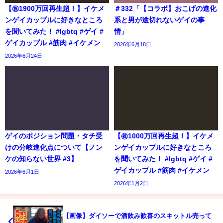
【㊗️1900万回再生超！】イケメ
＃332「【コラボ】おこげの進化
ンゲイカップルに好きなところ
系と男が途切れないゲイの事
を聞いてみた！ #lgbtq #ゲイ #
情」
ゲイカップル #筋肉 #イケメン
2026年6月18日
2026年6月24日
ゲイのポジション問題・タチ受
【㊗️1000万回再生超！】イケメ
けの分岐進化点について【ノン
ンゲイカップルに好きなところ
ケの知らない世界 #3】
を聞いてみた！ #lgbtq #ゲイ #
ゲイカップル #筋肉 #イケメン
2026年6月1日
2026年1月2日
【画像】ダイソーで酒飲み歓喜のスキットル売って