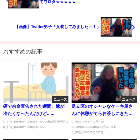
てワロタｗｗｗｗｗ
【画像】Twitter男子「女装してみました～！」
おすすめの記事
ニュース
ニュース
癌で余命宣告された瞬間、嫁が
足立区のオシャレなケーキ屋さ
冷たくなったんだけど......
んに休憩がてらお茶しにきたよ
(´・ω・｀)
c_img_param=; //img-c.net/output/site/42.js
c_img_param=; //img-
c_img_param=; //img-c.net/...
c.net/output/category/game.js
c_img_param=; //img-...