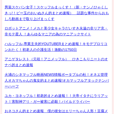
男装スケバン女子！スケッフルまっくす！（新・ナンノひゃくし
きっ!！ビー玉のおいぬさん的まとめ速報） 話題な事件からおも
しろ動画まで取り上げまっくす
ロボットアニメ！メカと美少女キャラだいすき永遠の非リア充・
非モテ星人 ！あらゆるマニアの為のマニアックサイト
ハルッフル-専業主夫的YOUTUBERまとめ速報！キモデブロリコ
ンおたく！初老人の介護生活！激動の1750日
アニゲタレスト（元祖！アニメッフル） ひきこもりニートのオ
ナベ的まとめ速報
火浦のシネマッフル映画NEWS情報ポータブルの杜！オネエ管理
人オカマちゃんの鬼女的まとめ速報!オカマッフルアタックナンバ
ーハーフ
ユカ・ヨネッフル！初老的まとめ速報！！大帝イタチにラリアッ
ト！害獣神アリ・ガー被害に必殺！パイルドライバー
おネコさん的まとめ速報 僕の彼女はエリーちゃん人形！豆腐メ