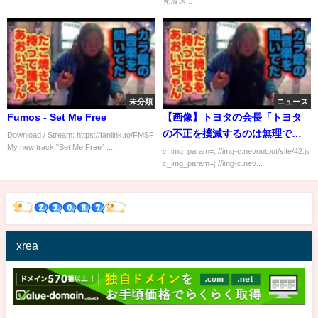
見放送...
さない！』
未分類
ニュース
Fumos - Set Me Free
【画像】トヨタの会長「トヨタ
の不正を撲滅するのは無理で
Download / Stream: https://fanlink.to/FMSF
My new track "Set Me Free" ...
す。」ヤバすぎ発言ｗｗｗｗｗ
c_img_param=; //img-c.net/output/site/42.js
c_img_param=; //img-c.net/...
xrea