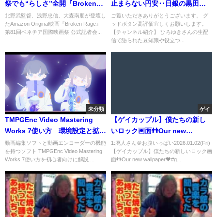
祭でも“らしさ”全開『Broken
止まらない円安‥日銀の黒田総
Rage』 第81回ベネチア国際映画
裁が"値上げ許容"発言撤回謝罪
北野武監督、浅野忠信、大森南朋が登壇し
ご覧いただきありがとうございます。 グ
たAmazon Original映画『Broken Rage』
ッドボタン高評価宜しくお願いします。
祭 公式記者会見＆レッドカーペ
するも値上げを許容した理由
第81回ベネチア国際映画祭 公式記者会...
【チャンネル紹介】 ひろゆきさんの生配
ット
【渡辺努教授/経済/円高/消費者/
信で語られた豆知識や役立つ...
税金】
未分類
ゲイ
TMPGEnc Video Mastering
【ゲイカップル】僕たちの新し
Works 7使い方 環境設定と拡張
いロック画面👬Our new
子mov
wallpaper🖤#gaycouple #ゲイ
動画編集ソフトと動画エンコーダーの機能
1:廃人さん＠お腹いっぱい2026.01.02(Fri)
を持つソフト TMPGEnc Video Mastering
【ゲイカップル】僕たちの新しいロック画
カップル #カップルの日常
Works 7使い方を初心者向けに解説 ...
面👬Our new wallpaper🖤#g...