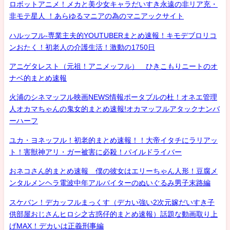
ロボットアニメ！メカと美少女キャラだいすき永遠の非リア充・
非モテ星人 ！あらゆるマニアの為のマニアックサイト
ハルッフル-専業主夫的YOUTUBERまとめ速報！キモデブロリコ
ンおたく！初老人の介護生活！激動の1750日
アニゲタレスト（元祖！アニメッフル） ひきこもりニートのオ
ナベ的まとめ速報
火浦のシネマッフル映画NEWS情報ポータブルの杜！オネエ管理
人オカマちゃんの鬼女的まとめ速報!オカマッフルアタックナンバ
ーハーフ
ユカ・ヨネッフル！初老的まとめ速報！！大帝イタチにラリアッ
ト！害獣神アリ・ガー被害に必殺！パイルドライバー
おネコさん的まとめ速報 僕の彼女はエリーちゃん人形！豆腐メ
ンタルメンヘラ電波中年アルバイターのぬいぐるみ男子末路編
スケバン！デカッフルまっくす（デカい強い2次元嫁だいすき子
供部屋おじさんヒロシ之古惑仔的まとめ速報）話題な動画取り上
げMAX！デカいは正義刑事編