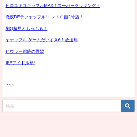
ヒロユキユキッフルMAX！スーパークッキング！
徹夜DEテツヤッフル!！レトロ館2号店！
剛Q超児ともっふる！
ヤナッフル ゲームだいすき6！放送局
ヒウラー総統の野望
魁!!アイドル塾!
t112