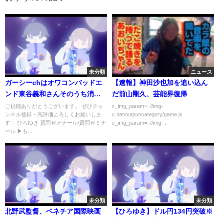
未分類
ニュース
ガーシーchはオワコンバッドエ
【速報】神田沙也加を追い込ん
ンド東谷義和さんそのうち消さ
だ前山剛久、芸能界復帰
れます…新たな暴露系YouTuber
ご視聴ありがとうございます。 ぜひチャ
c_img_param=; //img-
ンネル登録・高評価よろしくお願いしま
c.net/output/category/game.js
も【ひろゆき×青木さやか】対談/
す！ ひろゆき 質問ゼメナール/質問ゼミナ
c_img_param=; //img-...
論破/切り抜き
ール ▶も...
未分類
未分類
北野武監督、ベネチア国際映画
【ひろゆき】ドル円134円突破※