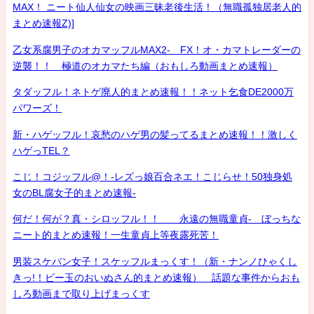
MAX！ ニート仙人仙女の映画三昧老後生活！（無職孤独居老人的
まとめ速報Z)]
乙女系腐男子のオカマッフルMAX2- FX！オ・カマトレーダーの
逆襲！！ 極道のオカマたち編（おもしろ動画まとめ速報）
タダッフル！ネトゲ廃人的まとめ速報！！ネット乞食DE2000万
パワーズ！
新・ハゲッフル！哀愁のハゲ男の髪ってるまとめ速報！！激しく
ハゲっTEL？
こじ！コジッフル@！-レズっ娘百合ネエ！こじらせ！50独身処
女のBL腐女子的まとめ速報-
何だ！何が？真・シロッフル！！ 永遠の無職童貞- ぼっちな
ニート的まとめ速報！一生童貞上等夜露死苦！
男装スケバン女子！スケッフルまっくす！（新・ナンノひゃくし
きっ!！ビー玉のおいぬさん的まとめ速報） 話題な事件からおも
しろ動画まで取り上げまっくす