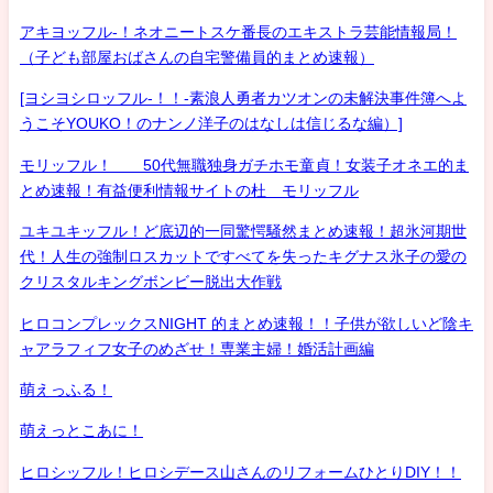
アキヨッフル-！ネオニートスケ番長のエキストラ芸能情報局！
（子ども部屋おばさんの自宅警備員的まとめ速報）
[ヨシヨシロッフル-！！-素浪人勇者カツオンの未解決事件簿へよ
うこそYOUKO！のナンノ洋子のはなしは信じるな編）]
モリッフル！ 50代無職独身ガチホモ童貞！女装子オネエ的ま
とめ速報！有益便利情報サイトの杜 モリッフル
ユキユキッフル！ど底辺的一同驚愕騒然まとめ速報！超氷河期世
代！人生の強制ロスカットですべてを失ったキグナス氷子の愛の
クリスタルキングボンビー脱出大作戦
ヒロコンプレックスNIGHT 的まとめ速報！！子供が欲しいど陰キ
ャアラフィフ女子のめざせ！専業主婦！婚活計画編
萌えっふる！
萌えっとこあに！
ヒロシッフル！ヒロシデース山さんのリフォームひとりDIY！！