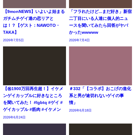
【9monNEWS】いよいよ始まる
「フラれたけど...まだ好き」新宿
ガチムチゲイ達の恋リアと
二丁目にいる人達に個人的ニュ
は！？【ゲスト：NAWOTO・
ースを聞いてみたら回答がヤバ
TAKA】
かったwwwww
2026年7月5日
2026年7月4日
【㊗️1900万回再生超！】イケメ
＃332「【コラボ】おこげの進化
ンゲイカップルに好きなところ
系と男が途切れないゲイの事
を聞いてみた！ #lgbtq #ゲイ #
情」
ゲイカップル #筋肉 #イケメン
2026年6月18日
2026年6月24日