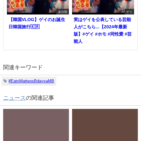
未分類
ゲイ
【韓国VLOG】ゲイのお誕生
実はゲイを公表している芸能
日韓国旅行🇰🇷
人がこちら...【2024年最新
版】#ゲイ #ホモ #同性愛 #芸
能人
関連キーワード
#EatsMatteosBdaysaMB
ニュース
の関連記事