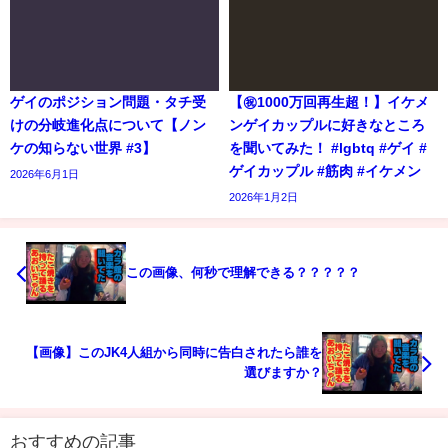
ゲイのポジション問題・タチ受
【㊗️1000万回再生超！】イケメ
けの分岐進化点について【ノン
ンゲイカップルに好きなところ
ケの知らない世界 #3】
を聞いてみた！ #lgbtq #ゲイ #
ゲイカップル #筋肉 #イケメン
2026年6月1日
2026年1月2日
この画像、何秒で理解できる？？？？？
【画像】このJK4人組から同時に告白されたら誰を
選びますか？
おすすめの記事