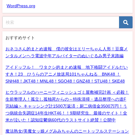
WordPress.org
おすすめサイト
おネコさん的まとめ速報 僕の彼女はエリーちゃん人形！豆腐メ
ンタルメンヘラ電波中年アルバイターのぬいぐるみ男子末路編
アイドッフル！ ワタクシ的まとめ速報 地下格闘アイドルだい
すき！23 ひうらのアニメ放送局101ちゃんねる BNK48 ！
SNH48！JKT48！MNL48！SGO48！GNZ48！STU48！SKE48
ヒウラッフルのハーニーフィニッシュゴミ屋敷補完計画 ＜必殺！
生前整理人！孤立し孤独死からの～特殊清掃・遺品整理への道F
完結編＞ キャッシング計1500万返済：厨二病借金3500万円！う
つ病統合失調症14年生HKT46！！9期研究生、最後のサイト！全
米が泣いた！認知症鬱病60代のラストサイト絶賛！公開中
魔法熟女/美魔女ッ娘メグみみちゃんのニートッフルステーション