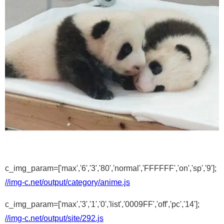
c_img_param=['max','6','3','80','normal','FFFFFF','on','sp','9'];
//img-c.net/output/category/anime.js
c_img_param=['max','3','1','0','list','0009FF','off','pc','14'];
//img-c.net/output/site/292.js