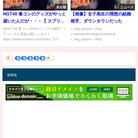
未分類
ニュース
NGT48 春コンのグッズがやっと
【画像】女子高生の理想の結婚
届いたんだが・・・【 スプリン
相手、ダウンタウンだった
グコンサート 2024 本間日陽 卒
@NGT48 春コン2024のグッズを開封！！
c_img_param=; //img-
チャンネル登録お願いします！
c.net/output/category/anime.js
業 コンサート 】
https://www.youtube.com/@mk2 当チ...
c_img_param=; //img...
xrea