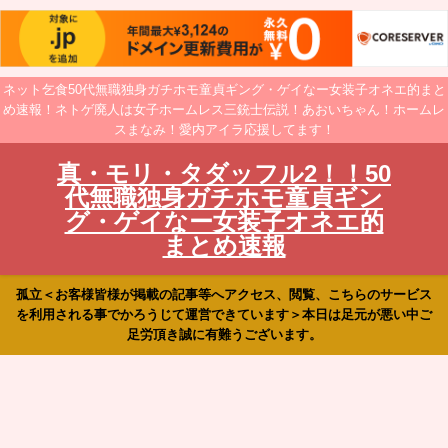
ネット乞食50代無職独身ガチホモ童貞ギング・ゲイなー女装子オネエ的まと
め速報！ネトゲ廃人は女子ホームレス三銃士伝説！あおいちゃん！ホームレ
スまなみ！愛内アイラ応援してます！
真・モリ・タダッフル2！！50
代無職独身ガチホモ童貞ギン
グ・ゲイなー女装子オネエ的
まとめ速報
孤立＜お客様皆様が掲載の記事等へアクセス、閲覧、こちらのサービス
を利用される事でかろうじて運営できています＞本日は足元が悪い中ご
足労頂き誠に有難うございます。