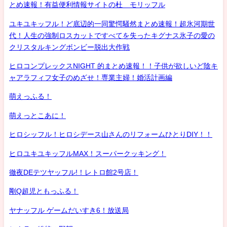
とめ速報！有益便利情報サイトの杜 モリッフル
ユキユキッフル！ど底辺的一同驚愕騒然まとめ速報！超氷河期世
代！人生の強制ロスカットですべてを失ったキグナス氷子の愛の
クリスタルキングボンビー脱出大作戦
ヒロコンプレックスNIGHT 的まとめ速報！！子供が欲しいど陰キ
ャアラフィフ女子のめざせ！専業主婦！婚活計画編
萌えっふる！
萌えっとこあに！
ヒロシッフル！ヒロシデース山さんのリフォームひとりDIY！！
ヒロユキユキッフルMAX！スーパークッキング！
徹夜DEテツヤッフル!！レトロ館2号店！
剛Q超児ともっふる！
ヤナッフル ゲームだいすき6！放送局