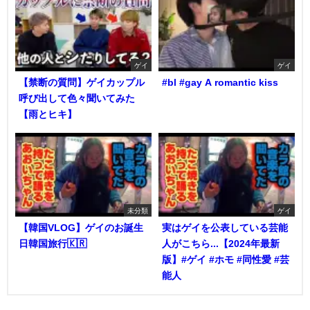
ゲイ
ゲイ
【禁断の質問】ゲイカップル
#bl #gay A romantic kiss
呼び出して色々聞いてみた
【雨とヒキ】
未分類
ゲイ
【韓国VLOG】ゲイのお誕生
実はゲイを公表している芸能
日韓国旅行🇰🇷
人がこちら...【2024年最新
版】#ゲイ #ホモ #同性愛 #芸
能人