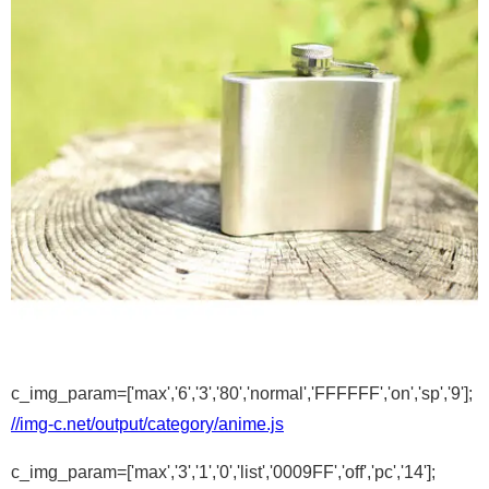
c_img_param=['max','6','3','80','normal','FFFFFF','on','sp','9'];
//img-c.net/output/category/anime.js
c_img_param=['max','3','1','0','list','0009FF','off','pc','14'];