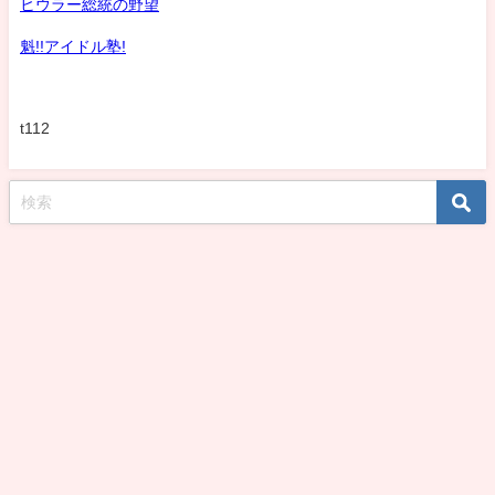
ヒウラー総統の野望
魁!!アイドル塾!
t112
koshirohiroko39jp All Rights Reserved.