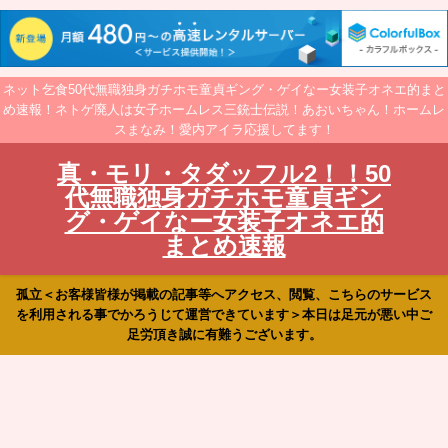
ネット乞食50代無職独身ガチホモ童貞ギング・ゲイなー女装子オネエ的まと
め速報！ネトゲ廃人は女子ホームレス三銃士伝説！あおいちゃん！ホームレ
スまなみ！愛内アイラ応援してます！
真・モリ・タダッフル2！！50
代無職独身ガチホモ童貞ギン
グ・ゲイなー女装子オネエ的
まとめ速報
孤立＜お客様皆様が掲載の記事等へアクセス、閲覧、こちらのサービス
を利用される事でかろうじて運営できています＞本日は足元が悪い中ご
足労頂き誠に有難うございます。