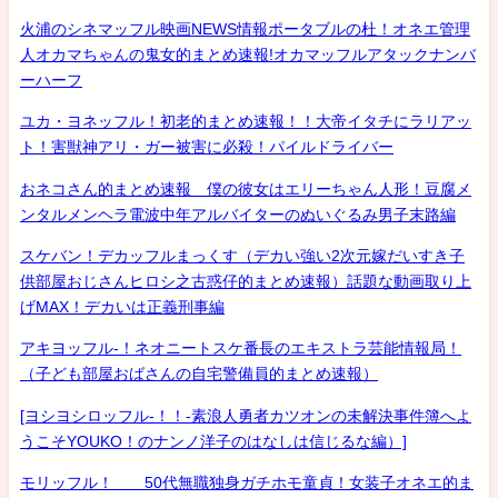
火浦のシネマッフル映画NEWS情報ポータブルの杜！オネエ管理
人オカマちゃんの鬼女的まとめ速報!オカマッフルアタックナンバ
ーハーフ
ユカ・ヨネッフル！初老的まとめ速報！！大帝イタチにラリアッ
ト！害獣神アリ・ガー被害に必殺！パイルドライバー
おネコさん的まとめ速報 僕の彼女はエリーちゃん人形！豆腐メ
ンタルメンヘラ電波中年アルバイターのぬいぐるみ男子末路編
スケバン！デカッフルまっくす（デカい強い2次元嫁だいすき子
供部屋おじさんヒロシ之古惑仔的まとめ速報）話題な動画取り上
げMAX！デカいは正義刑事編
アキヨッフル-！ネオニートスケ番長のエキストラ芸能情報局！
（子ども部屋おばさんの自宅警備員的まとめ速報）
[ヨシヨシロッフル-！！-素浪人勇者カツオンの未解決事件簿へよ
うこそYOUKO！のナンノ洋子のはなしは信じるな編）]
モリッフル！ 50代無職独身ガチホモ童貞！女装子オネエ的ま