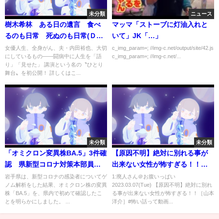
未分類
ニュース
樹木希林 ある日の遺言 食べ
マッマ「ストーブに灯油入れと
るのも日常 死ぬのも日常(ＤＶ
いて」JK「…」
Ｄブック)
女優人生、全身がん、夫・内田裕也、大切
c_img_param=; //img-c.net/output/site/42.js
にしているもの――闘病中に人生を「語
c_img_param=; //img-c.net/...
り」「見せた」 講演という名の〝ひとり
舞台〟を初公開！ 詳しくはこ...
未分類
未分類
「オミクロン変異株BA.5」3件確
【原因不明】絶対に別れる事が
認 県新型コロナ対策本部員会
出来ない女性が怖すぎる！！
議【岩手】
［山本洋介］#怖い話
岩手県は、新型コロナの感染者についてゲ
1:廃人さん＠お腹いっぱい
ノム解析をした結果、オミクロン株の変異
2023.03.07(Tue) 【原因不明】絶対に別れ
株「BA.5」を、県内で初めて確認したこ
る事が出来ない女性が怖すぎる！！［山本
とを明らかにしました。 ...
洋介］#怖い話って動画...