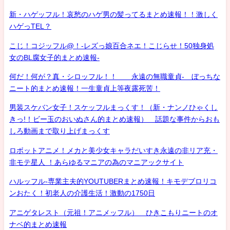
新・ハゲッフル！哀愁のハゲ男の髪ってるまとめ速報！！激しく
ハゲっTEL？
こじ！コジッフル@！-レズっ娘百合ネエ！こじらせ！50独身処
女のBL腐女子的まとめ速報-
何だ！何が？真・シロッフル！！ 永遠の無職童貞- ぼっちな
ニート的まとめ速報！一生童貞上等夜露死苦！
男装スケバン女子！スケッフルまっくす！（新・ナンノひゃくし
きっ!！ビー玉のおいぬさん的まとめ速報） 話題な事件からおも
しろ動画まで取り上げまっくす
ロボットアニメ！メカと美少女キャラだいすき永遠の非リア充・
非モテ星人 ！あらゆるマニアの為のマニアックサイト
ハルッフル-専業主夫的YOUTUBERまとめ速報！キモデブロリコ
ンおたく！初老人の介護生活！激動の1750日
アニゲタレスト（元祖！アニメッフル） ひきこもりニートのオ
ナベ的まとめ速報