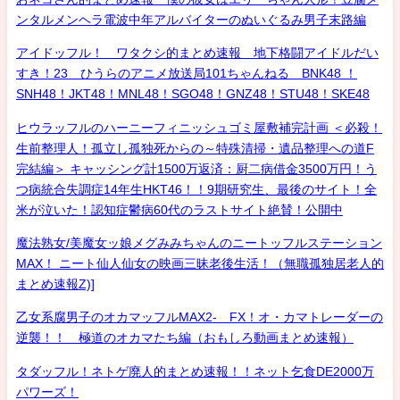
ンタルメンヘラ電波中年アルバイターのぬいぐるみ男子末路編
アイドッフル！ ワタクシ的まとめ速報 地下格闘アイドルだい
すき！23 ひうらのアニメ放送局101ちゃんねる BNK48 ！
SNH48！JKT48！MNL48！SGO48！GNZ48！STU48！SKE48
ヒウラッフルのハーニーフィニッシュゴミ屋敷補完計画 ＜必殺！
生前整理人！孤立し孤独死からの～特殊清掃・遺品整理への道F
完結編＞ キャッシング計1500万返済：厨二病借金3500万円！う
つ病統合失調症14年生HKT46！！9期研究生、最後のサイト！全
米が泣いた！認知症鬱病60代のラストサイト絶賛！公開中
魔法熟女/美魔女ッ娘メグみみちゃんのニートッフルステーション
MAX！ ニート仙人仙女の映画三昧老後生活！（無職孤独居老人的
まとめ速報Z)]
乙女系腐男子のオカマッフルMAX2- FX！オ・カマトレーダーの
逆襲！！ 極道のオカマたち編（おもしろ動画まとめ速報）
タダッフル！ネトゲ廃人的まとめ速報！！ネット乞食DE2000万
パワーズ！