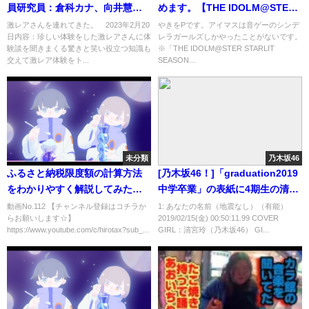
員研究員：倉科カナ、向井慧 2
めます。【THE IDOLM@STER
月20日
STARLIT SEASON】
激レアさんを連れてきた。 2023年2月20
やきをPです。アイマスは音ゲーのシンデ
日内容：珍しい体験をした激レアさんに体
レラガールズしかやったことがないです。
験談を聞きまくる驚きと笑い役立つ知識も
※「THE IDOLM@STER STARLIT
交えて激レア体験をト...
SEASON...
未分類
乃木坂46
ふるさと納税限度額の計算方法
[乃木坂46！]「graduation2019
をわかりやすく解説してみた！
中学卒業」の表紙に4期生の清宮
【サラリーマンの場合・個人事
玲が抜擢されました！
動画No.112 【チャンネル登録はコチラか
1: あなたの名前（地震なし）（有能）
らお願いします☆】
2019/02/15(金) 00:50:11.99 COVER
業主の場合】
https://www.youtube.com/c/hirotax?sub_...
GIRL：清宮玲（乃木坂46） GI...