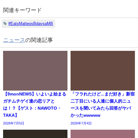
関連キーワード
#EatsMatteosBdaysaMB
ニュース
の関連記事
【9monNEWS】いよいよ始まる
「フラれたけど...まだ好き」新宿
ガチムチゲイ達の恋リアと
二丁目にいる人達に個人的ニュ
は！？【ゲスト：NAWOTO・
ースを聞いてみたら回答がヤバ
TAKA】
かったwwwww
2026年7月5日
2026年7月4日