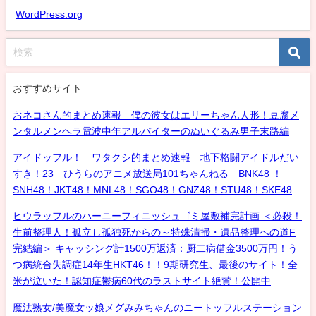
WordPress.org
おすすめサイト
おネコさん的まとめ速報 僕の彼女はエリーちゃん人形！豆腐メ
ンタルメンヘラ電波中年アルバイターのぬいぐるみ男子末路編
アイドッフル！ ワタクシ的まとめ速報 地下格闘アイドルだい
すき！23 ひうらのアニメ放送局101ちゃんねる BNK48 ！
SNH48！JKT48！MNL48！SGO48！GNZ48！STU48！SKE48
ヒウラッフルのハーニーフィニッシュゴミ屋敷補完計画 ＜必殺！
生前整理人！孤立し孤独死からの～特殊清掃・遺品整理への道F
完結編＞ キャッシング計1500万返済：厨二病借金3500万円！う
つ病統合失調症14年生HKT46！！9期研究生、最後のサイト！全
米が泣いた！認知症鬱病60代のラストサイト絶賛！公開中
魔法熟女/美魔女ッ娘メグみみちゃんのニートッフルステーション