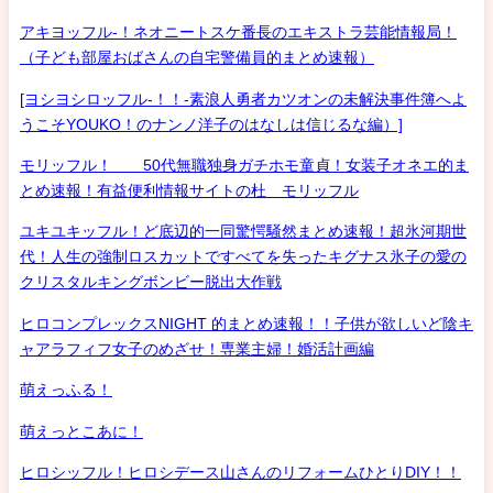
アキヨッフル-！ネオニートスケ番長のエキストラ芸能情報局！
（子ども部屋おばさんの自宅警備員的まとめ速報）
[ヨシヨシロッフル-！！-素浪人勇者カツオンの未解決事件簿へよ
うこそYOUKO！のナンノ洋子のはなしは信じるな編）]
モリッフル！ 50代無職独身ガチホモ童貞！女装子オネエ的ま
とめ速報！有益便利情報サイトの杜 モリッフル
ユキユキッフル！ど底辺的一同驚愕騒然まとめ速報！超氷河期世
代！人生の強制ロスカットですべてを失ったキグナス氷子の愛の
クリスタルキングボンビー脱出大作戦
ヒロコンプレックスNIGHT 的まとめ速報！！子供が欲しいど陰キ
ャアラフィフ女子のめざせ！専業主婦！婚活計画編
萌えっふる！
萌えっとこあに！
ヒロシッフル！ヒロシデース山さんのリフォームひとりDIY！！