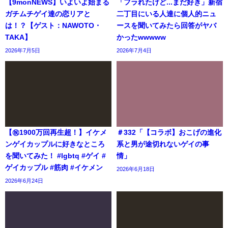
【9monNEWS】いよいよ始まる
「フラれたけど...まだ好き」新宿
ガチムチゲイ達の恋リアと
二丁目にいる人達に個人的ニュ
は！？【ゲスト：NAWOTO・
ースを聞いてみたら回答がヤバ
TAKA】
かったwwwww
2026年7月5日
2026年7月4日
【㊗️1900万回再生超！】イケメ
＃332「【コラボ】おこげの進化
ンゲイカップルに好きなところ
系と男が途切れないゲイの事
を聞いてみた！ #lgbtq #ゲイ #
情」
ゲイカップル #筋肉 #イケメン
2026年6月18日
2026年6月24日