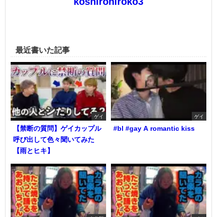
koshirohiroko3
最近書いた記事
ゲイ
ゲイ
【禁断の質問】ゲイカップル
#bl #gay A romantic kiss
呼び出して色々聞いてみた
【雨とヒキ】