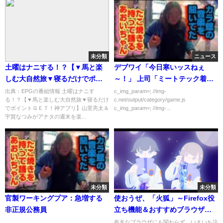
未分類
ニュース
土曜はナニする！？【▼馬と楽
デブワイ「今日寒いッスねぇ
しむ大自然旅▼寝るだけでポイ
～！」 上司「ミートテック着て
ントＧＥＴ！神アプリ】[字]…の
ても寒いんか？ｗ」←こういつ
出典：EPGの番組情報 土曜はナニす
c_img_param=; //img-
る！？【▼馬と楽しむ大自然旅▼寝るだけ
c.net/output/category/game.js
番組内容解析まとめ
やつ
でポイントＧＥＴ！神アプリ】山里亮太＆
c_img_param=; //img-...
宇賀なつみがアナタの週末を楽...
未分類
未分類
官製ワーキングプア：急増する
使おうぜ、「火狐」～Firefox役
非正規公務員
立ち機能＆おすすめブラウザ
「Floorp」のすゝめ～〈ずんだ
...
有名なブラウザにも関わらず、いまいち注