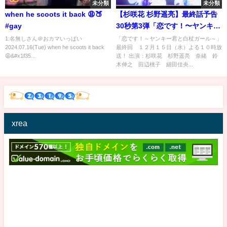
未分類
未分類
when he scoots it back 😩🍑
【杉咲花 杉野遥亮】最終話予告
#gay
30秒第3弾「恋です！〜ヤンキー
君と白杖ガール〜」【日テレド
1:名無しさん＠おカマいっぱい
「恋です！～ヤンキー君と白杖ガール～」
2024.07.16(Tue) when he scoots it back
最終回 １２月１５日（水）よる１０時放
ラマ公式】
😩&#x1f35...
送！ 出演：杉咲花 杉野遥亮 奈緒 鈴
木伸之 田辺桃子 細田佳央...
xrea