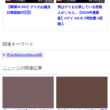
未分類
ゲイ
【韓国VLOG】ゲイのお誕生
実はゲイを公表している芸能
日韓国旅行🇰🇷
人がこちら...【2024年最新
版】#ゲイ #ホモ #同性愛 #芸
能人
関連キーワード
#EatsMatteosBdaysaMB
ニュース
の関連記事