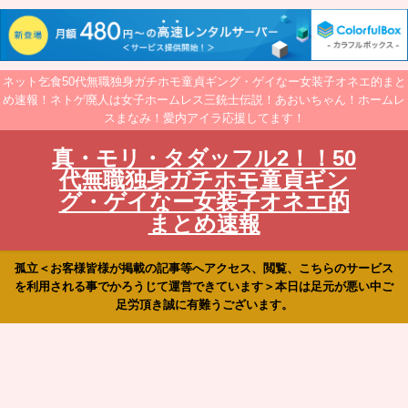
ネット乞食50代無職独身ガチホモ童貞ギング・ゲイなー女装子オネエ的まと
め速報！ネトゲ廃人は女子ホームレス三銃士伝説！あおいちゃん！ホームレ
スまなみ！愛内アイラ応援してます！
真・モリ・タダッフル2！！50
代無職独身ガチホモ童貞ギン
グ・ゲイなー女装子オネエ的
まとめ速報
孤立＜お客様皆様が掲載の記事等へアクセス、閲覧、こちらのサービス
を利用される事でかろうじて運営できています＞本日は足元が悪い中ご
足労頂き誠に有難うございます。