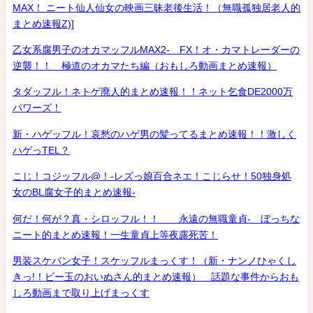
MAX！ ニート仙人仙女の映画三昧老後生活！（無職孤独居老人的
まとめ速報Z)]
乙女系腐男子のオカマッフルMAX2- FX！オ・カマトレーダーの
逆襲！！ 極道のオカマたち編（おもしろ動画まとめ速報）
タダッフル！ネトゲ廃人的まとめ速報！！ネット乞食DE2000万
パワーズ！
新・ハゲッフル！哀愁のハゲ男の髪ってるまとめ速報！！激しく
ハゲっTEL？
こじ！コジッフル@！-レズっ娘百合ネエ！こじらせ！50独身処
女のBL腐女子的まとめ速報-
何だ！何が？真・シロッフル！！ 永遠の無職童貞- ぼっちな
ニート的まとめ速報！一生童貞上等夜露死苦！
男装スケバン女子！スケッフルまっくす！（新・ナンノひゃくし
きっ!！ビー玉のおいぬさん的まとめ速報） 話題な事件からおも
しろ動画まで取り上げまっくす