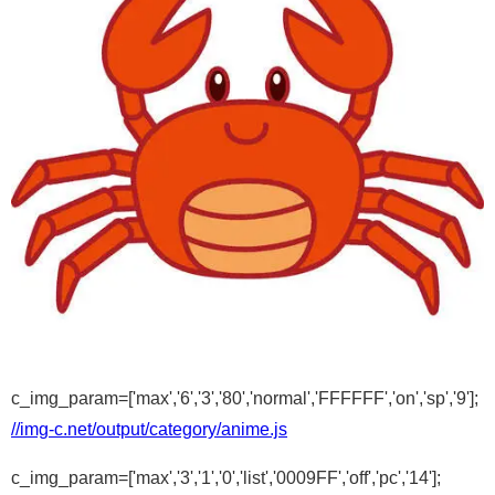
c_img_param=['max','6','3','80','normal','FFFFFF','on','sp','9'];
//img-c.net/output/category/anime.js
c_img_param=['max','3','1','0','list','0009FF','off','pc','14'];