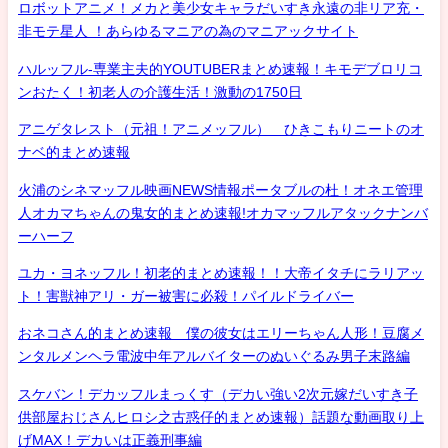
ロボットアニメ！メカと美少女キャラだいすき永遠の非リア充・
非モテ星人 ！あらゆるマニアの為のマニアックサイト
ハルッフル-専業主夫的YOUTUBERまとめ速報！キモデブロリコ
ンおたく！初老人の介護生活！激動の1750日
アニゲタレスト（元祖！アニメッフル） ひきこもりニートのオ
ナベ的まとめ速報
火浦のシネマッフル映画NEWS情報ポータブルの杜！オネエ管理
人オカマちゃんの鬼女的まとめ速報!オカマッフルアタックナンバ
ーハーフ
ユカ・ヨネッフル！初老的まとめ速報！！大帝イタチにラリアッ
ト！害獣神アリ・ガー被害に必殺！パイルドライバー
おネコさん的まとめ速報 僕の彼女はエリーちゃん人形！豆腐メ
ンタルメンヘラ電波中年アルバイターのぬいぐるみ男子末路編
スケバン！デカッフルまっくす（デカい強い2次元嫁だいすき子
供部屋おじさんヒロシ之古惑仔的まとめ速報）話題な動画取り上
げMAX！デカいは正義刑事編