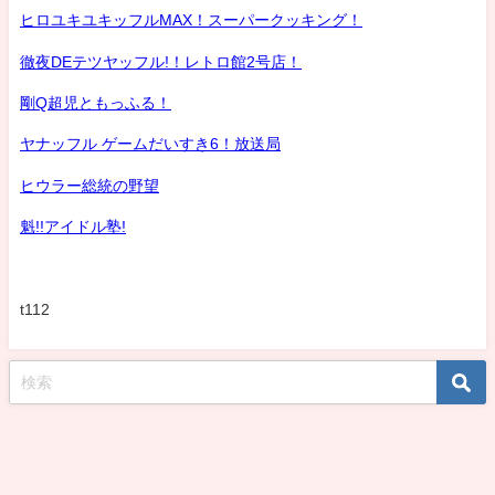
ヒロユキユキッフルMAX！スーパークッキング！
徹夜DEテツヤッフル!！レトロ館2号店！
剛Q超児ともっふる！
ヤナッフル ゲームだいすき6！放送局
ヒウラー総統の野望
魁!!アイドル塾!
t112