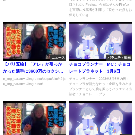
目されないFirefox。今回はそんなFirefox
もんのLinux「使ってみた」〉
を実際に投稿者が利用して良かった点をお
伝えしていき...
ニュース
バラエティ動画
【パリ五輪】「アレ」が引っか
チョコプランナー MC：チョコ
かった選手に3600万のセクシー
レートプラネット 3月6日
男優オファーｗｗｗｗｗ
c_img_param=; //img-c.net/output/site/42.js
チョコプランナー 2023年3月6日内容：
c_img_param=; //img-c.net/...
チョコプラが新たなヒット企画を生み出す
プランナーとして腕を振るうバラエティ出
演者：チョコレートプラ...