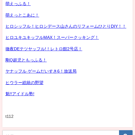
萌えっふる！
萌えっとこあに！
ヒロシッフル！ヒロシデース山さんのリフォームひとりDIY！！
ヒロユキユキッフルMAX！スーパークッキング！
徹夜DEテツヤッフル!！レトロ館2号店！
剛Q超児ともっふる！
ヤナッフル ゲームだいすき6！放送局
ヒウラー総統の野望
魁!!アイドル塾!
t112