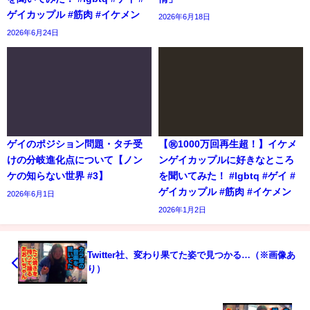
ゲイカップル #筋肉 #イケメン
2026年6月18日
2026年6月24日
ゲイのポジション問題・タチ受
【㊗️1000万回再生超！】イケメ
けの分岐進化点について【ノン
ンゲイカップルに好きなところ
ケの知らない世界 #3】
を聞いてみた！ #lgbtq #ゲイ #
ゲイカップル #筋肉 #イケメン
2026年6月1日
2026年1月2日
Twitter社、変わり果てた姿で見つかる…（※画像あ
り）