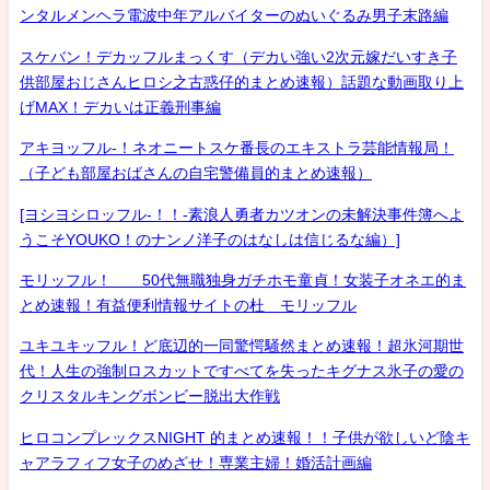
ンタルメンヘラ電波中年アルバイターのぬいぐるみ男子末路編
スケバン！デカッフルまっくす（デカい強い2次元嫁だいすき子
供部屋おじさんヒロシ之古惑仔的まとめ速報）話題な動画取り上
げMAX！デカいは正義刑事編
アキヨッフル-！ネオニートスケ番長のエキストラ芸能情報局！
（子ども部屋おばさんの自宅警備員的まとめ速報）
[ヨシヨシロッフル-！！-素浪人勇者カツオンの未解決事件簿へよ
うこそYOUKO！のナンノ洋子のはなしは信じるな編）]
モリッフル！ 50代無職独身ガチホモ童貞！女装子オネエ的ま
とめ速報！有益便利情報サイトの杜 モリッフル
ユキユキッフル！ど底辺的一同驚愕騒然まとめ速報！超氷河期世
代！人生の強制ロスカットですべてを失ったキグナス氷子の愛の
クリスタルキングボンビー脱出大作戦
ヒロコンプレックスNIGHT 的まとめ速報！！子供が欲しいど陰キ
ャアラフィフ女子のめざせ！専業主婦！婚活計画編