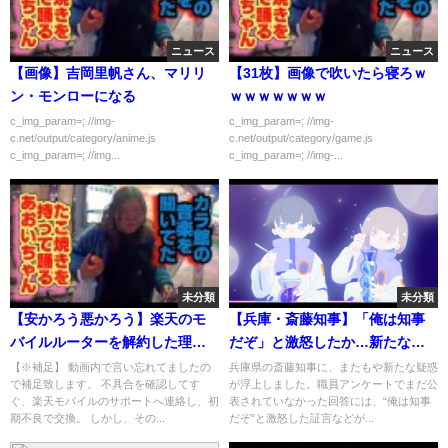
ニュース
ニュース
【画像】吉岡里帆さん、マリリ
【31枚】画像で吹いたら寝ろｗ
ン・モンローになる
ｗｗｗｗｗｗｗ
c_img_param=; //img-
c_img_param=; //img-
c.net/output/category/anime.js
c.net/output/category/game.js
c_img_param=; //img...
c_img_param=; //img-...
未分類
未分類
【安かろう悪かろう】楽天のモ
【兵庫・斎藤知事】「俺は知事
バイルルーターを解約した理由
だぞ」と激怒したか…新たな疑
【Rakuten WiFi Pocket 2C】
惑
【※補足】 動画内で言い忘れてましたの
兵庫県の斎藤知事に、またもや新たな疑惑
で補足致します。 不具合を確認してす
が浮上しました。職員アンケートでまだ公
ぐ、楽天モバイルのサポートへ連絡し、初
表されていなかった回答には、“俺は知事
期不良で交換。 しかし、その...
だぞ”と激怒した証言などが...