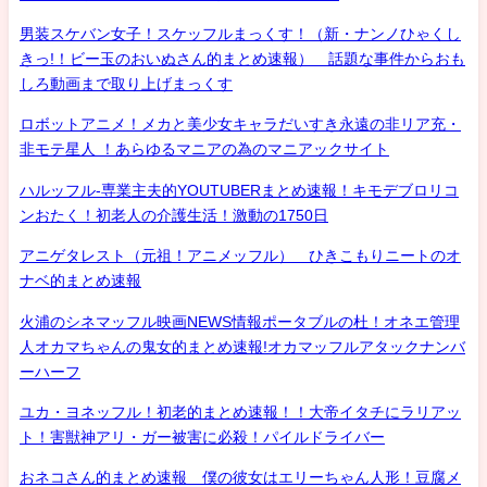
男装スケバン女子！スケッフルまっくす！（新・ナンノひゃくし
きっ!！ビー玉のおいぬさん的まとめ速報） 話題な事件からおも
しろ動画まで取り上げまっくす
ロボットアニメ！メカと美少女キャラだいすき永遠の非リア充・
非モテ星人 ！あらゆるマニアの為のマニアックサイト
ハルッフル-専業主夫的YOUTUBERまとめ速報！キモデブロリコ
ンおたく！初老人の介護生活！激動の1750日
アニゲタレスト（元祖！アニメッフル） ひきこもりニートのオ
ナベ的まとめ速報
火浦のシネマッフル映画NEWS情報ポータブルの杜！オネエ管理
人オカマちゃんの鬼女的まとめ速報!オカマッフルアタックナンバ
ーハーフ
ユカ・ヨネッフル！初老的まとめ速報！！大帝イタチにラリアッ
ト！害獣神アリ・ガー被害に必殺！パイルドライバー
おネコさん的まとめ速報 僕の彼女はエリーちゃん人形！豆腐メ