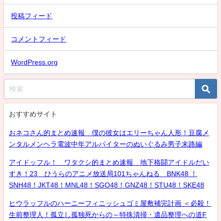
投稿フィード
コメントフィード
WordPress.org
おすすめサイト
おネコさん的まとめ速報 僕の彼女はエリーちゃん人形！豆腐メ
ンタルメンヘラ電波中年アルバイターのぬいぐるみ男子末路編
アイドッフル！ ワタクシ的まとめ速報 地下格闘アイドルだい
すき！23 ひうらのアニメ放送局101ちゃんねる BNK48 ！
SNH48！JKT48！MNL48！SGO48！GNZ48！STU48！SKE48
ヒウラッフルのハーニーフィニッシュゴミ屋敷補完計画 ＜必殺！
生前整理人！孤立し孤独死からの～特殊清掃・遺品整理への道F