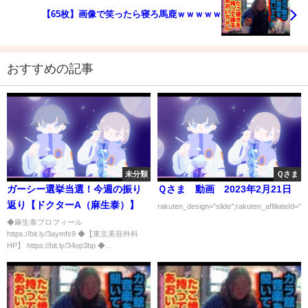
【65枚】画像で笑ったら寝ろ馬鹿ｗｗｗｗｗ
おすすめの記事
未分類
Ｑさま
ガーシー選挙当選！今週の振り
Ｑさま 動画 2023年2月21日
返り【ドクターA（麻生泰）】
rakuten_design="slide";rakuten_affiliateId="0
◆麻生泰プロフィール
https://bit.ly/3aymfs9 ◆【東京美容外科
HP】 https://bit.ly/34op3bp ◆...