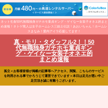
ネット乞食50代無職独身ガチホモ童貞ギング・ゲイなー女装子オネエ的まと
め速報！ネトゲ廃人は女子ホームレス三銃士伝説！あおいちゃん！ホームレ
スまなみ！愛内アイラ応援してます！
真・モリ・タダッフル2！！50
代無職独身ガチホモ童貞ギン
グ・ゲイなー女装子オネエ的
まとめ速報
孤立＜お客様皆様が掲載の記事等へアクセス、閲覧、こちらのサービス
を利用される事でかろうじて運営できています＞本日は足元が悪い中ご
足労頂き誠に有難うございます。