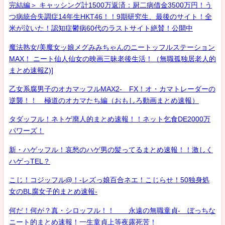
完結編＞ キャッシング計1500万返済：厨二病借金3500万円！う
つ病統合失調症14年生HKT46！！9期研究生、最後のサイト！全
米が泣いた！認知症鬱病60代のラストサイト絶賛！公開中
魔法熟女/美魔女ッ娘メグみみちゃんのニートッフルステーション
MAX！ ニート仙人仙女の映画三昧老後生活！（無職孤独居老人的
まとめ速報Z)]
乙女系腐男子のオカマッフルMAX2- FX！オ・カマトレーダーの
逆襲！！ 極道のオカマたち編（おもしろ動画まとめ速報）
タダッフル！ネトゲ廃人的まとめ速報！！ネット乞食DE2000万
パワーズ！
新・ハゲッフル！哀愁のハゲ男の髪ってるまとめ速報！！激しく
ハゲっTEL？
こじ！コジッフル@！-レズっ娘百合ネエ！こじらせ！50独身処
女のBL腐女子的まとめ速報-
何だ！何が？真・シロッフル！！ 永遠の無職童貞- ぼっちな
ニート的まとめ速報！一生童貞上等夜露死苦！