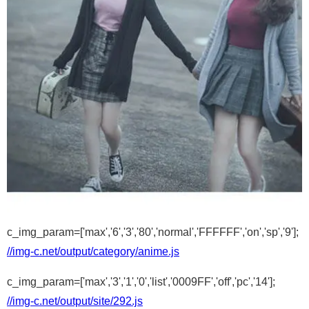
c_img_param=['max','6','3','80','normal','FFFFFF','on','sp','9'];
//img-c.net/output/category/anime.js
c_img_param=['max','3','1','0','list','0009FF','off','pc','14'];
//img-c.net/output/site/292.js