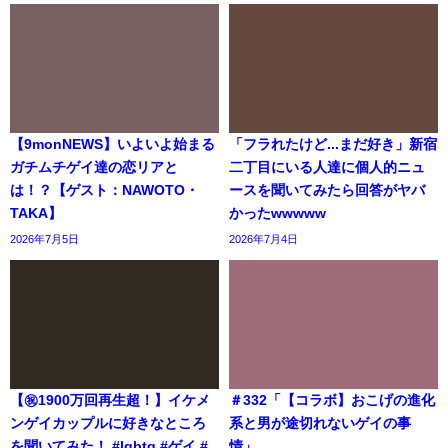
【9monNEWS】いよいよ始まる
「フラれたけど...まだ好き」新宿
ガチムチゲイ達の恋リアと
二丁目にいる人達に個人的ニュ
は！？【ゲスト：NAWOTO・
ースを聞いてみたら回答がヤバ
TAKA】
かったwwwww
2026年7月5日
2026年7月4日
【㊗️1900万回再生超！】イケメ
＃332「【コラボ】おこげの進化
ンゲイカップルに好きなところ
系と男が途切れないゲイの事
を聞いてみた！ #lgbtq #ゲイ #
情」