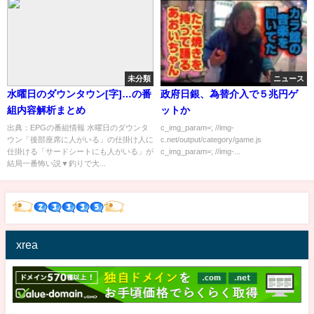
未分類
ニュース
水曜日のダウンタウン[字]…の番
政府日銀、為替介入で５兆円ゲ
組内容解析まとめ
ットか
出典：EPGの番組情報 水曜日のダウンタ
c_img_param=; //img-
ウン「後部座席に人がいる」の仕掛け人に
c.net/output/category/game.js
仕掛ける「サードシートにも人がいる」が
c_img_param=; //img-...
結局一番怖い説▼釣りで大...
xrea