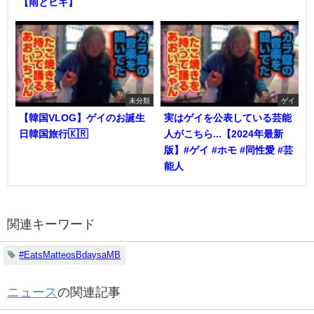
【雨とヒキ】
未分類
ゲイ
【韓国VLOG】ゲイのお誕生
実はゲイを公表している芸能
日韓国旅行🇰🇷
人がこちら...【2024年最新
版】#ゲイ #ホモ #同性愛 #芸
能人
関連キーワード
#EatsMatteosBdaysaMB
ニュース
の関連記事