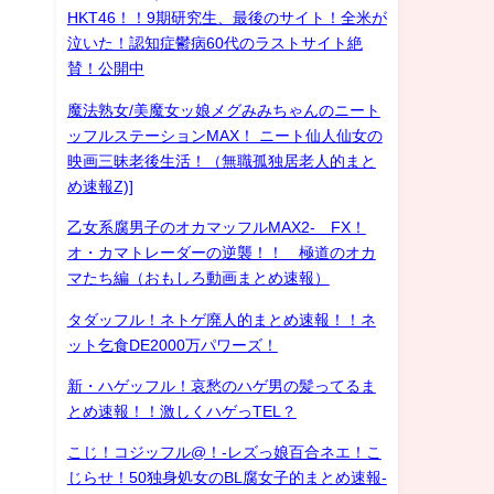
HKT46！！9期研究生、最後のサイト！全米が
泣いた！認知症鬱病60代のラストサイト絶
賛！公開中
魔法熟女/美魔女ッ娘メグみみちゃんのニート
ッフルステーションMAX！ ニート仙人仙女の
映画三昧老後生活！（無職孤独居老人的まと
め速報Z)]
乙女系腐男子のオカマッフルMAX2- FX！
オ・カマトレーダーの逆襲！！ 極道のオカ
マたち編（おもしろ動画まとめ速報）
タダッフル！ネトゲ廃人的まとめ速報！！ネ
ット乞食DE2000万パワーズ！
新・ハゲッフル！哀愁のハゲ男の髪ってるま
とめ速報！！激しくハゲっTEL？
こじ！コジッフル@！-レズっ娘百合ネエ！こ
じらせ！50独身処女のBL腐女子的まとめ速報-