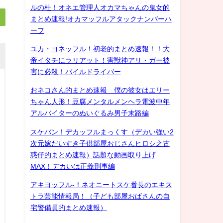
ルの杜！オネエ管理人オカマちゃんの鬼女的
まとめ速報!オカマッフルアタックナンバーハ
ーフ
ユカ・ヨネッフル！初老的まとめ速報！！大
帝イタチにラリアット！害獣神アリ・ガー被
害に必殺！パイルドライバー
おネコさん的まとめ速報 僕の彼女はエリー
ちゃん人形！豆腐メンタルメンヘラ電波中年
アルバイターのぬいぐるみ男子末路編
スケバン！デカッフルまっくす（デカい強い2
次元嫁だいすき子供部屋おじさんヒロシ之古
惑仔的まとめ速報）話題な動画取り上げ
MAX！デカいは正義刑事編
アキヨッフル-！ネオニートスケ番長のエキス
トラ芸能情報局！（子ども部屋おばさんの自
宅警備員的まとめ速報）