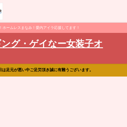
！ホームレスまなみ！愛内アイラ応援してます！
ギング・ゲイなー女装子オ
日は足元が悪い中ご足労頂き誠に有難うございます。