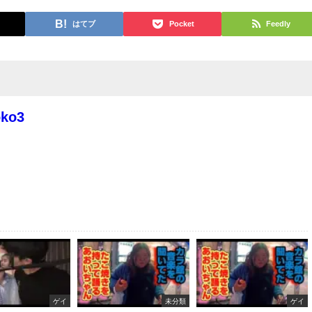
はてブ
Pocket
Feedly
oko3
ゲイ
未分類
ゲイ