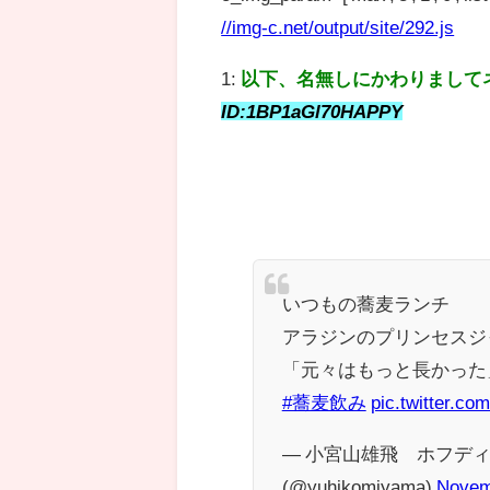
//img-c.net/output/site/292.js
1:
以下、名無しにかわりまして
ID:1BP1aGl70HAPPY
いつもの蕎麦ランチ
アラジンのプリンセスジ
「元々はもっと長かった
#蕎麦飲み
pic.twitter.c
— 小宮山雄飛 ホフディラ
(@yuhikomiyama)
Novem