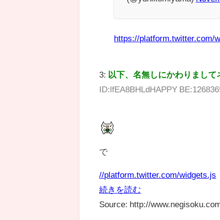
https://platform.twitter.com/w
3:
以下、名無しにかわりまして
ID:lfEA8BHLdHAPPY BE:126836
で
//platform.twitter.com/widgets.js
続きを読む
Source: http://www.negisoku.com