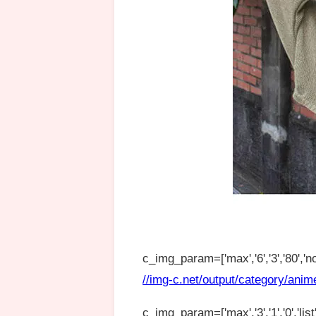
c_img_param=['max','6','3','80','no
//img-c.net/output/category/anim
c_img_param=['max','3','1','0','list',