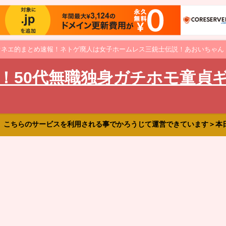
オネエ的まとめ速報！ネトゲ廃人は女子ホームレス三銃士伝説！あおいちゃん
！50代無職独身ガチホモ童貞
、こちらのサービスを利用される事でかろうじて運営できています＞本