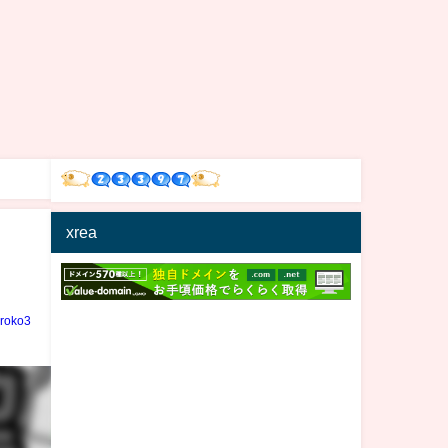
xrea
る
iroko3