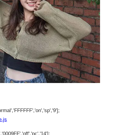
rmal','FFFFFF','on','sp','9'];
e.js
'0009FF','off','pc','14'];