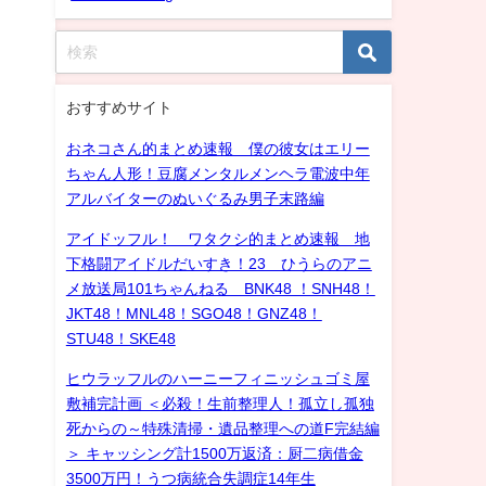
おすすめサイト
おネコさん的まとめ速報 僕の彼女はエリー
ちゃん人形！豆腐メンタルメンヘラ電波中年
アルバイターのぬいぐるみ男子末路編
アイドッフル！ ワタクシ的まとめ速報 地
下格闘アイドルだいすき！23 ひうらのアニ
メ放送局101ちゃんねる BNK48 ！SNH48！
JKT48！MNL48！SGO48！GNZ48！
STU48！SKE48
ヒウラッフルのハーニーフィニッシュゴミ屋
敷補完計画 ＜必殺！生前整理人！孤立し孤独
死からの～特殊清掃・遺品整理への道F完結編
＞ キャッシング計1500万返済：厨二病借金
3500万円！うつ病統合失調症14年生