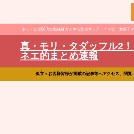
ネット乞食50代無職独身ガチホモ童貞ギング・ゲイなー女装子
真・モリ・タダッフル2！
ネエ的まとめ速報
孤立＜お客様皆様が掲載の記事等へアクセス、閲覧