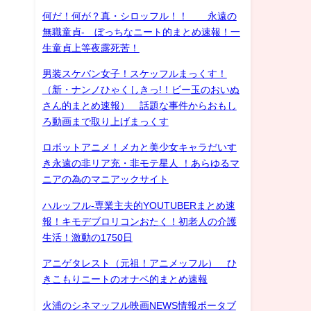
何だ！何が？真・シロッフル！！ 永遠の
無職童貞- ぼっちなニート的まとめ速報！一
生童貞上等夜露死苦！
男装スケバン女子！スケッフルまっくす！
（新・ナンノひゃくしきっ!！ビー玉のおいぬ
さん的まとめ速報） 話題な事件からおもし
ろ動画まで取り上げまっくす
ロボットアニメ！メカと美少女キャラだいす
き永遠の非リア充・非モテ星人 ！あらゆるマ
ニアの為のマニアックサイト
ハルッフル-専業主夫的YOUTUBERまとめ速
報！キモデブロリコンおたく！初老人の介護
生活！激動の1750日
アニゲタレスト（元祖！アニメッフル） ひ
きこもりニートのオナベ的まとめ速報
火浦のシネマッフル映画NEWS情報ポータブ